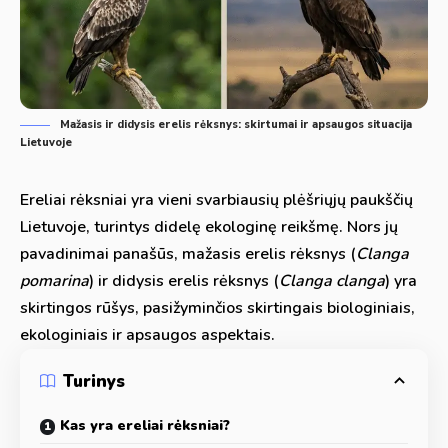
Mažasis ir didysis erelis rėksnys: skirtumai ir apsaugos situacija
Lietuvoje
Ereliai rėksniai yra vieni svarbiausių plėšriųjų paukščių
Lietuvoje, turintys didelę ekologinę reikšmę. Nors jų
pavadinimai panašūs, mažasis erelis rėksnys (
Clanga
pomarina
) ir didysis erelis rėksnys (
Clanga clanga
) yra
skirtingos rūšys, pasižyminčios skirtingais biologiniais,
ekologiniais ir apsaugos aspektais.
Turinys
Kas yra ereliai rėksniai?