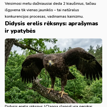
Veisimosi metu dažniausiai deda 2 kiaušinius, tačiau
išgyvena tik vienas jauniklis – tai natūralus
konkurencijos procesas, vadinamas kainizmu.
Didysis erelis rėksnys: aprašymas
ir ypatybės
Didysis erelis rėksnys (
Clanga clanga
) yra gerokai