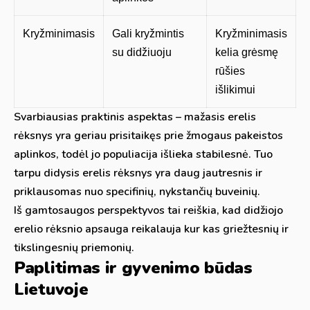
Kryžminimasis
Gali kryžmintis
Kryžminimasis
su didžiuoju
kelia grėsmę
rūšies
išlikimui
Svarbiausias praktinis aspektas – mažasis erelis
rėksnys yra geriau prisitaikęs prie žmogaus pakeistos
aplinkos, todėl jo populiacija išlieka stabilesnė. Tuo
tarpu didysis erelis rėksnys yra daug jautresnis ir
priklausomas nuo specifinių, nykstančių buveinių.
Iš gamtosaugos perspektyvos tai reiškia, kad didžiojo
erelio rėksnio apsauga reikalauja kur kas griežtesnių ir
tikslingesnių priemonių.
Paplitimas ir gyvenimo būdas
Lietuvoje