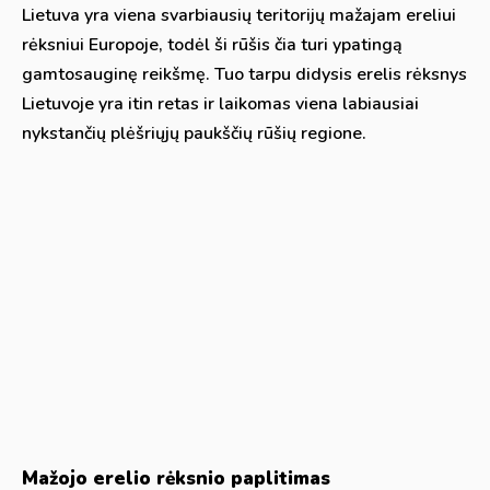
Lietuva yra viena svarbiausių teritorijų mažajam ereliui
rėksniui Europoje, todėl ši rūšis čia turi ypatingą
gamtosauginę reikšmę. Tuo tarpu didysis erelis rėksnys
Lietuvoje yra itin retas ir laikomas viena labiausiai
nykstančių plėšriųjų paukščių rūšių regione.
Mažojo erelio rėksnio paplitimas