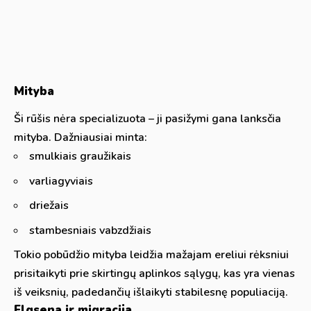
Mityba
Ši rūšis nėra specializuota – ji pasižymi gana lanksčia
mityba. Dažniausiai minta:
smulkiais graužikais
varliagyviais
driežais
stambesniais vabzdžiais
Tokio pobūdžio mityba leidžia mažajam ereliui rėksniui
prisitaikyti prie skirtingų aplinkos sąlygų, kas yra vienas
iš veiksnių, padedančių išlaikyti stabilesnę populiaciją.
Elgsena ir migracija