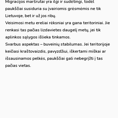
Migracijos maršrutai yra ilgi ir sudėtingi, todėl
paukščiai susiduria su įvairiomis grėsmėmis ne tik
Lietuvoje, bet ir už jos ribų.
Veisimosi metu ereliai rėksniai yra gana teritoriniai. Jie
renkasi tas pačias lizdavietes daugelį metų, jei tik
aplinkos sąlygos išlieka tinkamos.
Svarbus aspektas – buveinių stabilumas. Jei teritorijoje
keičiasi kraštovaizdis, pavyzdžiui, iškertami miškai ar
išsausinamos pelkės, paukščiai gali nebegrįžti į tas
pačias vietas.