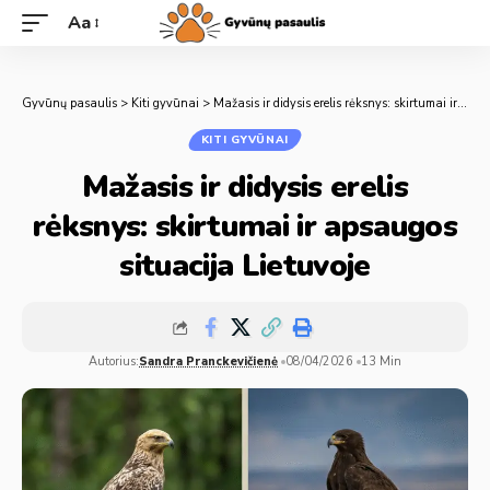
Aa
Gyvūnų pasaulis
>
Kiti gyvūnai
>
Mažasis ir didysis erelis rėksnys: skirtumai ir apsaugos situacija Lietuvoje
KITI GYVŪNAI
Mažasis ir didysis erelis
rėksnys: skirtumai ir apsaugos
situacija Lietuvoje
Autorius:
Sandra Pranckevičienė
08/04/2026
13 Min