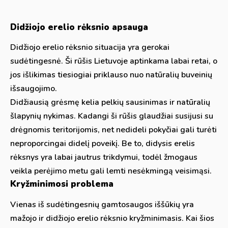
Didžiojo erelio rėksnio apsauga
Didžiojo erelio rėksnio situacija yra gerokai
sudėtingesnė. Ši rūšis Lietuvoje aptinkama labai retai, o
jos išlikimas tiesiogiai priklauso nuo natūralių buveinių
išsaugojimo.
Didžiausią grėsmę kelia pelkių sausinimas ir natūralių
šlapynių nykimas. Kadangi ši rūšis glaudžiai susijusi su
drėgnomis teritorijomis, net nedideli pokyčiai gali turėti
neproporcingai didelį poveikį. Be to, didysis erelis
rėksnys yra labai jautrus trikdymui, todėl žmogaus
veikla perėjimo metu gali lemti nesėkmingą veisimąsi.
Kryžminimosi problema
Vienas iš sudėtingesnių gamtosaugos iššūkių yra
mažojo ir didžiojo erelio rėksnio kryžminimasis. Kai šios