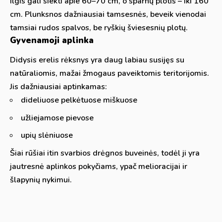
ilgis gali siekti apie 60–70 cm, o sparnų plotis – iki 160
cm. Plunksnos dažniausiai tamsesnės, beveik vienodai
tamsiai rudos spalvos, be ryškių šviesesnių plotų.
Gyvenamoji aplinka
Didysis erelis rėksnys yra daug labiau susijęs su
natūraliomis, mažai žmogaus paveiktomis teritorijomis.
Jis dažniausiai aptinkamas:
dideliuose pelkėtuose miškuose
užliejamose pievose
upių slėniuose
Šiai rūšiai itin svarbios drėgnos buveinės, todėl ji yra
jautresnė aplinkos pokyčiams, ypač melioracijai ir
šlapynių nykimui.