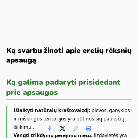
Ką svarbu žinoti apie erelių rėksnių
apsaugą
Ką galima padaryti prisidedant
prie apsaugos
Išlaikyti natūralų kraštovaizdį:
pievos, ganyklos
ir miškingos teritorijos yra būtinos šių paukščių
išlikimui.
Vengti trikdymo perėjimo metu:
lizdavietės yra