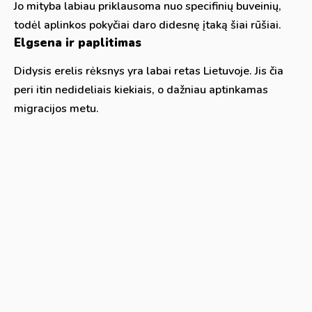
Jo mityba labiau priklausoma nuo specifinių buveinių,
todėl aplinkos pokyčiai daro didesnę įtaką šiai rūšiai.
Elgsena ir paplitimas
Didysis erelis rėksnys yra labai retas Lietuvoje. Jis čia
peri itin nedideliais kiekiais, o dažniau aptinkamas
migracijos metu.