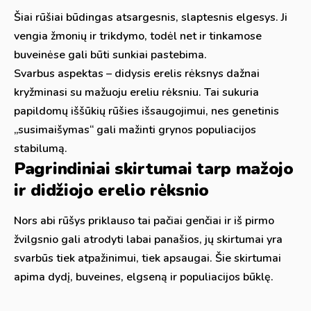
Šiai rūšiai būdingas atsargesnis, slaptesnis elgesys. Ji
vengia žmonių ir trikdymo, todėl net ir tinkamose
buveinėse gali būti sunkiai pastebima.
Svarbus aspektas – didysis erelis rėksnys dažnai
kryžminasi su mažuoju ereliu rėksniu. Tai sukuria
papildomų iššūkių rūšies išsaugojimui, nes genetinis
„susimaišymas“ gali mažinti grynos populiacijos
stabilumą.
Pagrindiniai skirtumai tarp mažojo
ir didžiojo erelio rėksnio
Nors abi rūšys priklauso tai pačiai genčiai ir iš pirmo
žvilgsnio gali atrodyti labai panašios, jų skirtumai yra
svarbūs tiek atpažinimui, tiek apsaugai. Šie skirtumai
apima dydį, buveines, elgseną ir populiacijos būklę.