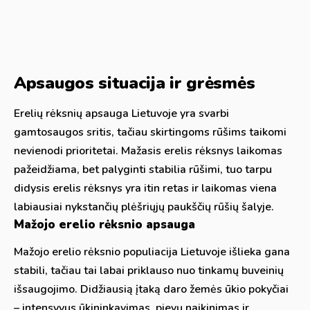
Apsaugos situacija ir grėsmės
Erelių rėksnių apsauga Lietuvoje yra svarbi
gamtosaugos sritis, tačiau skirtingoms rūšims taikomi
nevienodi prioritetai. Mažasis erelis rėksnys laikomas
pažeidžiama, bet palyginti stabilia rūšimi, tuo tarpu
didysis erelis rėksnys yra itin retas ir laikomas viena
labiausiai nykstančių plėšriųjų paukščių rūšių šalyje.
Mažojo erelio rėksnio apsauga
Mažojo erelio rėksnio populiacija Lietuvoje išlieka gana
stabili, tačiau tai labai priklauso nuo tinkamų buveinių
išsaugojimo. Didžiausią įtaką daro žemės ūkio pokyčiai
– intensyvus ūkininkavimas, pievų naikinimas ir