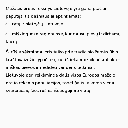
Mažasis erelis rėksnys Lietuvoje yra gana plačiai
paplitęs. Jis dažniausiai aptinkamas:
rytų ir pietryčių Lietuvoje
miškinguose regionuose, kur gausu pievų ir dirbamų
laukų
Ši rūšis sėkmingai prisitaiko prie tradicinio žemės ūkio
kraštovaizdžio, ypač ten, kur išlieka mozaikinė aplinka –
miškai, pievos ir nedideli vandens telkiniai.
Lietuvoje peri reikšminga dalis visos Europos mažojo
erelio rėksnio populiacijos, todėl šalis laikoma viena
svarbiausių šios rūšies išsaugojimo vietų.