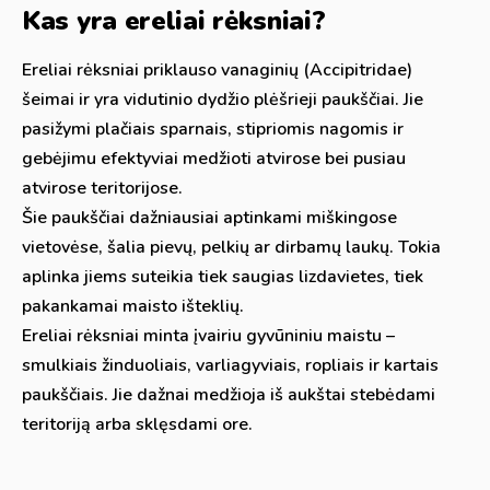
Kas yra ereliai rėksniai?
Ereliai rėksniai priklauso vanaginių (Accipitridae)
šeimai ir yra vidutinio dydžio plėšrieji paukščiai. Jie
pasižymi plačiais sparnais, stipriomis nagomis ir
gebėjimu efektyviai medžioti atvirose bei pusiau
atvirose teritorijose.
Šie paukščiai dažniausiai aptinkami miškingose
vietovėse, šalia pievų, pelkių ar dirbamų laukų. Tokia
aplinka jiems suteikia tiek saugias lizdavietes, tiek
pakankamai maisto išteklių.
Ereliai rėksniai minta įvairiu gyvūniniu maistu –
smulkiais žinduoliais, varliagyviais, ropliais ir kartais
paukščiais. Jie dažnai medžioja iš aukštai stebėdami
teritoriją arba sklęsdami ore.