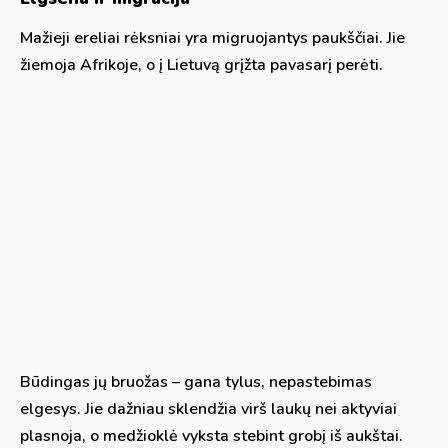
Mažieji ereliai rėksniai yra migruojantys paukščiai. Jie
žiemoja Afrikoje, o į Lietuvą grįžta pavasarį perėti.
Būdingas jų bruožas – gana tylus, nepastebimas
elgesys. Jie dažniau sklendžia virš laukų nei aktyviai
plasnoja, o medžioklė vyksta stebint grobį iš aukštai.