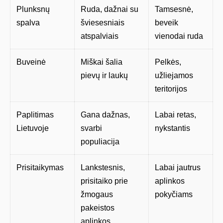
Plunksnų
Ruda, dažnai su
Tamsesnė,
spalva
šviesesniais
beveik
atspalviais
vienodai ruda
Buveinė
Miškai šalia
Pelkės,
pievų ir laukų
užliejamos
teritorijos
Paplitimas
Gana dažnas,
Labai retas,
Lietuvoje
svarbi
nykstantis
populiacija
Prisitaikymas
Lankstesnis,
Labai jautrus
prisitaiko prie
aplinkos
žmogaus
pokyčiams
pakeistos
aplinkos