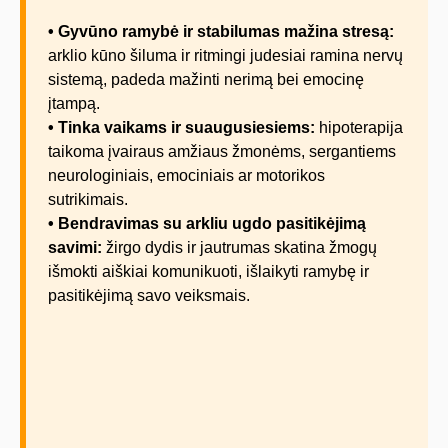
• Gyvūno ramybė ir stabilumas mažina stresą:
arklio kūno šiluma ir ritmingi judesiai ramina nervų
sistemą, padeda mažinti nerimą bei emocinę
įtampą.
• Tinka vaikams ir suaugusiesiems:
hipoterapija
taikoma įvairaus amžiaus žmonėms, sergantiems
neurologiniais, emociniais ar motorikos
sutrikimais.
• Bendravimas su arkliu ugdo pasitikėjimą
savimi:
žirgo dydis ir jautrumas skatina žmogų
išmokti aiškiai komunikuoti, išlaikyti ramybę ir
pasitikėjimą savo veiksmais.