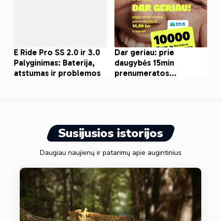
Susijusios istorijos
Daugiau naujienų ir patarimų apie augintinius