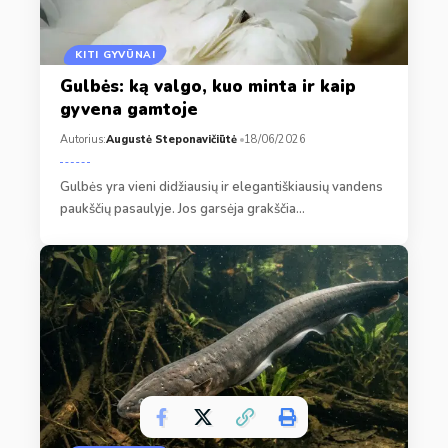
KITI GYVŪNAI
Gulbės: ką valgo, kuo minta ir kaip
gyvena gamtoje
Autorius:
Augustė Steponavičiūtė
18/06/2026
Gulbės yra vieni didžiausių ir elegantiškiausių vandens
paukščių pasaulyje. Jos garsėja grakščia…