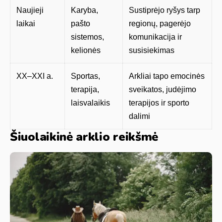
Naujieji
Karyba,
Sustiprėjo ryšys tarp
laikai
pašto
regionų, pagerėjo
sistemos,
komunikacija ir
kelionės
susisiekimas
XX–XXI a.
Sportas,
Arkliai tapo emocinės
terapija,
sveikatos, judėjimo
laisvalaikis
terapijos ir sporto
dalimi
Šiuolaikinė arklio reikšmė