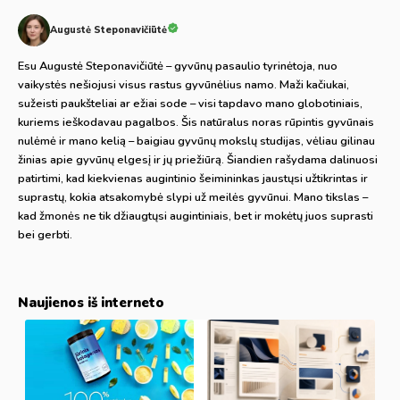
Augustė Steponavičiūtė
Esu Augustė Steponavičiūtė – gyvūnų pasaulio tyrinėtoja, nuo
vaikystės nešiojusi visus rastus gyvūnėlius namo. Maži kačiukai,
sužeisti paukšteliai ar ežiai sode – visi tapdavo mano globotiniais,
kuriems ieškodavau pagalbos. Šis natūralus noras rūpintis gyvūnais
nulėmė ir mano kelią – baigiau gyvūnų mokslų studijas, vėliau gilinau
žinias apie gyvūnų elgesį ir jų priežiūrą. Šiandien rašydama dalinuosi
patirtimi, kad kiekvienas augintinio šeimininkas jaustųsi užtikrintas ir
suprastų, kokia atsakomybė slypi už meilės gyvūnui. Mano tikslas –
kad žmonės ne tik džiaugtųsi augintiniais, bet ir mokėtų juos suprasti
bei gerbti.
Naujienos iš interneto