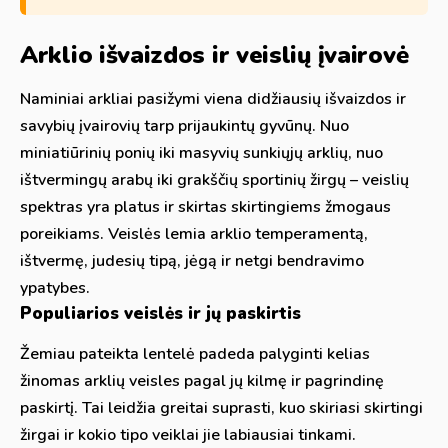
Arklio išvaizdos ir veislių įvairovė
Naminiai arkliai pasižymi viena didžiausių išvaizdos ir
savybių įvairovių tarp prijaukintų gyvūnų. Nuo
miniatiūrinių ponių iki masyvių sunkiųjų arklių, nuo
ištvermingų arabų iki grakščių sportinių žirgų – veislių
spektras yra platus ir skirtas skirtingiems žmogaus
poreikiams. Veislės lemia arklio temperamentą,
ištvermę, judesių tipą, jėgą ir netgi bendravimo
ypatybes.
Populiarios veislės ir jų paskirtis
Žemiau pateikta lentelė padeda palyginti kelias
žinomas arklių veisles pagal jų kilmę ir pagrindinę
paskirtį. Tai leidžia greitai suprasti, kuo skiriasi skirtingi
žirgai ir kokio tipo veiklai jie labiausiai tinkami.