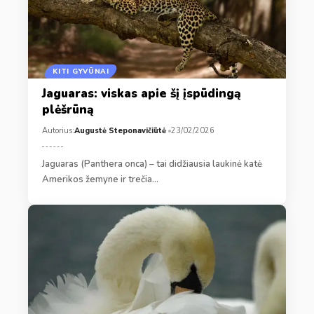
KITI GYVŪNAI
Jaguaras: viskas apie šį įspūdingą
plėšrūną
Autorius:
Augustė Steponavičiūtė
23/02/2026
Jaguaras (Panthera onca) – tai didžiausia laukinė katė
Amerikos žemyne ir trečia…