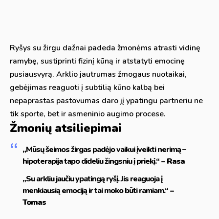
Ryšys su žirgu dažnai padeda žmonėms atrasti vidinę
ramybę, sustiprinti fizinį kūną ir atstatyti emocinę
pusiausvyrą. Arklio jautrumas žmogaus nuotaikai,
gebėjimas reaguoti į subtilią kūno kalbą bei
nepaprastas pastovumas daro jį ypatingu partneriu ne
tik sporte, bet ir asmeninio augimo procese.
Žmonių atsiliepimai
„Mūsų šeimos žirgas padėjo vaikui įveikti nerimą –
hipoterapija tapo dideliu žingsniu į priekį.“
– Rasa
„Su arkliu jaučiu ypatingą ryšį. Jis reaguoja į
menkiausią emociją ir tai moko būti ramiam.“
–
Tomas