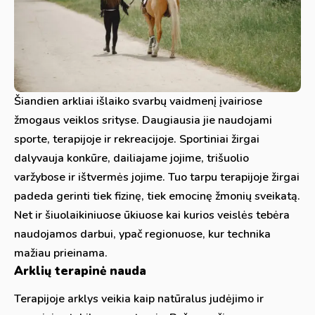
Šiandien arkliai išlaiko svarbų vaidmenį įvairiose
žmogaus veiklos srityse. Daugiausia jie naudojami
sporte, terapijoje ir rekreacijoje. Sportiniai žirgai
dalyvauja konkūre, dailiajame jojime, trišuolio
varžybose ir ištvermės jojime. Tuo tarpu terapijoje žirgai
padeda gerinti tiek fizinę, tiek emocinę žmonių sveikatą.
Net ir šiuolaikiniuose ūkiuose kai kurios veislės tebėra
naudojamos darbui, ypač regionuose, kur technika
mažiau prieinama.
Arklių terapinė nauda
Terapijoje arklys veikia kaip natūralus judėjimo ir