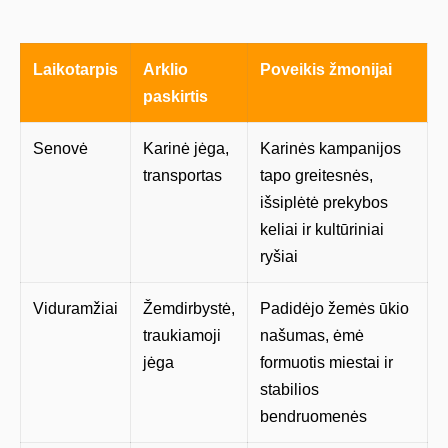
Laikotarpis
Arklio
Poveikis žmonijai
paskirtis
Senovė
Karinė jėga,
Karinės kampanijos
transportas
tapo greitesnės,
išsiplėtė prekybos
keliai ir kultūriniai
ryšiai
Viduramžiai
Žemdirbystė,
Padidėjo žemės ūkio
traukiamoji
našumas, ėmė
jėga
formuotis miestai ir
stabilios
bendruomenės