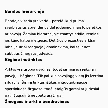
Bandos hierarchija
Bandoje visada yra vadė – patelė, kuri priima
svarbiausius sprendimus dėl judėjimo, maisto paieškos
ar pavojų. Žemiau hierarchijoje esantys arkliai remiasi
jos kūno kalba ir elgesiu. Dėl šios priežasties arkliai
labai jautriai reaguoja į dominavimą, balsą ir net
subtilius žmogaus judesius.
Bėgimo instinktas
Arklys yra grobio gyvūnas, todėl pirmoji jo reakcija į
pavojų – bėgimas. Tik palikus pavojingą vietą jis įvertina
situaciją. Šis instinktas išlikęs ir šiuolaikiniuose
sportiniuose žirguose, todėl staigūs garsai ar judesiai
gali išgąsdinti net patyrusį žirgą.
Žmogaus ir arklio bendravimas