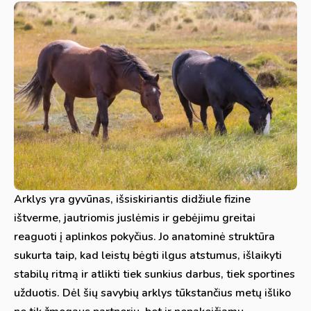
Arklys yra gyvūnas, išsiskiriantis didžiule fizine
ištverme, jautriomis juslėmis ir gebėjimu greitai
reaguoti į aplinkos pokyčius. Jo anatominė struktūra
sukurta taip, kad leistų bėgti ilgus atstumus, išlaikyti
stabilų ritmą ir atlikti tiek sunkius darbus, tiek sportines
užduotis. Dėl šių savybių arklys tūkstančius metų išliko