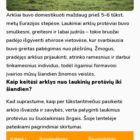
Arkliai buvo domestikuoti maždaug prieš 5–6 tūkst.
metų Eurazijos stepėse. Laukiniai arklių protėviai buvo
smulkesni, greitesni ir labai judrūs – tokie bruožai
padėjo išgyventi atvirose vietovėse, kur svarbiausia
buvo greitas pabėgimas nuo plėšrūnų. Žmogus,
pradėjęs arklius prijaukinti, atrinko ramesnius ir darbui
tinkamesnius individus, todėl ilgainiui formavosi
įvairios mūsų šiandien žinomos veislės.
Kaip keitėsi arklys nuo laukinių protėvių iki
šiandien?
Kad suprastume, kaip per tūkstantmečius pasikeitė
arklio išvaizda ir savybės, verta palyginti laukinius
protėvius su šiuolaikiniais žirgais. Šioje lentelėje
pateikiami pagrindiniai skirtumai.
Kilmė /
Pagrindinės
Šiuolaikinio