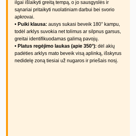
ilgai išlaikyti greitą tempą, o jo sausgyslės ir
sąnariai pritaikyti nuolatiniam darbui bei svorio
apkrovai.
• Puiki klausa:
ausys sukasi beveik 180° kampu,
todėl arklys suvokia net tolimus ar silpnus garsus,
greitai identifikuodamas galimą pavojų.
• Platus regėjimo laukas (apie 350°):
dėl akių
padėties arklys mato beveik visą aplinką, išskyrus
nedidelę zoną tiesiai už nugaros ir priešais nosį.