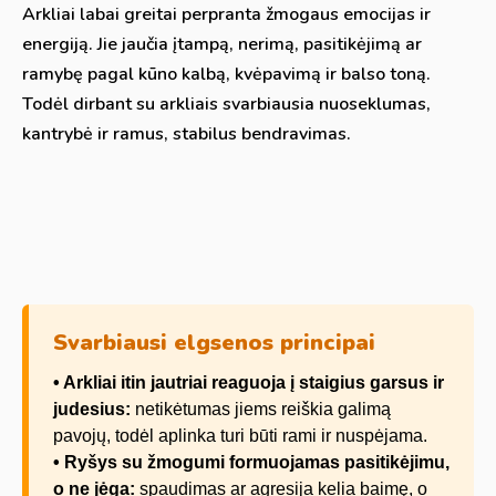
Arkliai labai greitai perpranta žmogaus emocijas ir
energiją. Jie jaučia įtampą, nerimą, pasitikėjimą ar
ramybę pagal kūno kalbą, kvėpavimą ir balso toną.
Todėl dirbant su arkliais svarbiausia nuoseklumas,
kantrybė ir ramus, stabilus bendravimas.
Svarbiausi elgsenos principai
• Arkliai itin jautriai reaguoja į staigius garsus ir
judesius:
netikėtumas jiems reiškia galimą
pavojų, todėl aplinka turi būti rami ir nuspėjama.
• Ryšys su žmogumi formuojamas pasitikėjimu,
o ne jėga:
spaudimas ar agresija kelia baimę, o