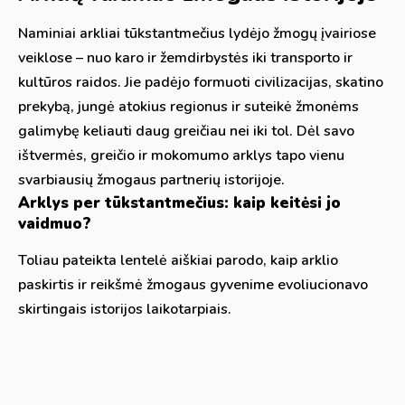
Naminiai arkliai tūkstantmečius lydėjo žmogų įvairiose
veiklose – nuo karo ir žemdirbystės iki transporto ir
kultūros raidos. Jie padėjo formuoti civilizacijas, skatino
prekybą, jungė atokius regionus ir suteikė žmonėms
galimybę keliauti daug greičiau nei iki tol. Dėl savo
ištvermės, greičio ir mokomumo arklys tapo vienu
svarbiausių žmogaus partnerių istorijoje.
Arklys per tūkstantmečius: kaip keitėsi jo
vaidmuo?
Toliau pateikta lentelė aiškiai parodo, kaip arklio
paskirtis ir reikšmė žmogaus gyvenime evoliucionavo
skirtingais istorijos laikotarpiais.