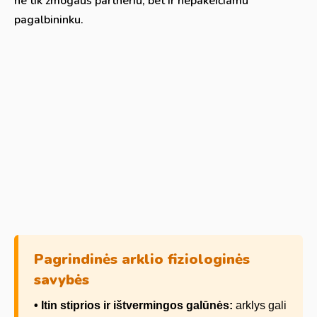
ne tik žmogaus partneriu, bet ir nepakeičiamu
pagalbininku.
Pagrindinės arklio fiziologinės
savybės
• Itin stiprios ir ištvermingos galūnės:
arklys gali