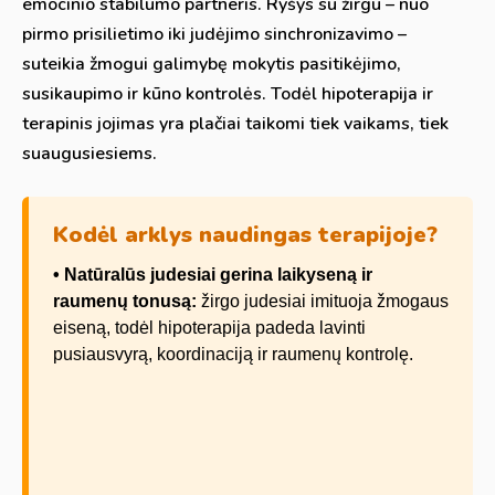
emocinio stabilumo partneris. Ryšys su žirgu – nuo
pirmo prisilietimo iki judėjimo sinchronizavimo –
suteikia žmogui galimybę mokytis pasitikėjimo,
susikaupimo ir kūno kontrolės. Todėl hipoterapija ir
terapinis jojimas yra plačiai taikomi tiek vaikams, tiek
suaugusiesiems.
Kodėl arklys naudingas terapijoje?
• Natūralūs judesiai gerina laikyseną ir
raumenų tonusą:
žirgo judesiai imituoja žmogaus
eiseną, todėl hipoterapija padeda lavinti
pusiausvyrą, koordinaciją ir raumenų kontrolę.