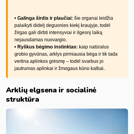
• Galinga širdis ir plaučiai:
šie organai leidžia
palaikyti didelį deguonies kiekį kraujyje, todėl
žirgas gali dirbti intensyviai ir ilgesnį laiką
nejausdamas nuovargio.
• Ryškus bėgimo instinktas:
kaip natūralus
grobio gyvūnas, arklys pirmiausia bėga ir tik tada
vertina aplinkos grėsmę – todėl svarbus jo
jautrumas aplinkai ir žmogaus kūno kalbai.
Arklių elgsena ir socialinė
struktūra