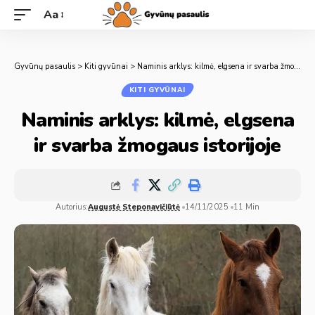
Aa
Gyvūnų pasaulis
>
Kiti gyvūnai
>
Naminis arklys: kilmė, elgsena ir svarba žmogaus istorijoje
KITI GYVŪNAI
Naminis arklys: kilmė, elgsena
ir svarba žmogaus istorijoje
Autorius:
Augustė Steponavičiūtė
14/11/2025
11 Min