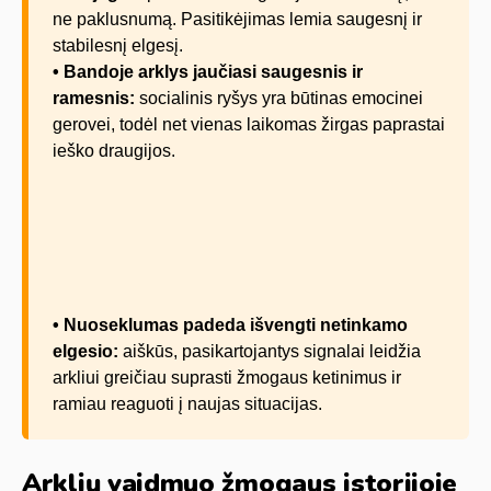
ne paklusnumą. Pasitikėjimas lemia saugesnį ir
stabilesnį elgesį.
• Bandoje arklys jaučiasi saugesnis ir
ramesnis:
socialinis ryšys yra būtinas emocinei
gerovei, todėl net vienas laikomas žirgas paprastai
ieško draugijos.
• Nuoseklumas padeda išvengti netinkamo
elgesio:
aiškūs, pasikartojantys signalai leidžia
arkliui greičiau suprasti žmogaus ketinimus ir
ramiau reaguoti į naujas situacijas.
Arklių vaidmuo žmogaus istorijoje