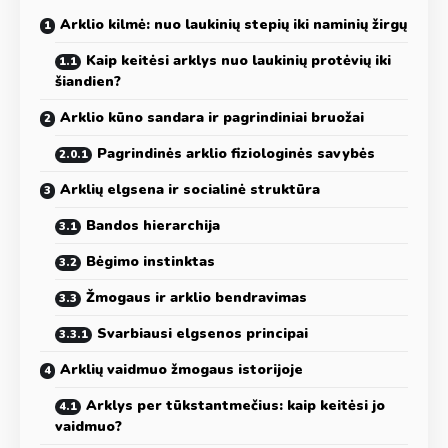
Arklio kilmė: nuo laukinių stepių iki naminių žirgų
Kaip keitėsi arklys nuo laukinių protėvių iki
šiandien?
Arklio kūno sandara ir pagrindiniai bruožai
Pagrindinės arklio fiziologinės savybės
Arklių elgsena ir socialinė struktūra
Bandos hierarchija
Bėgimo instinktas
Žmogaus ir arklio bendravimas
Svarbiausi elgsenos principai
Arklių vaidmuo žmogaus istorijoje
Arklys per tūkstantmečius: kaip keitėsi jo
vaidmuo?