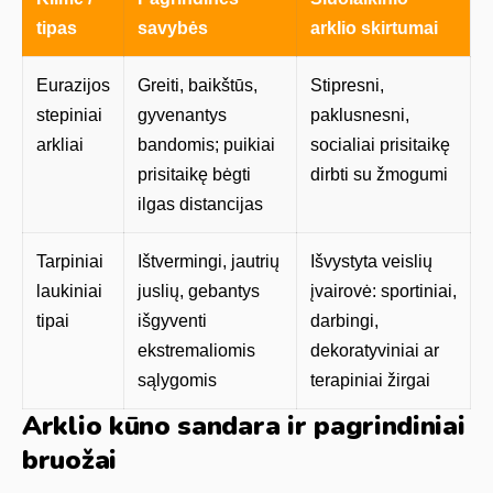
tipas
savybės
arklio skirtumai
Eurazijos
Greiti, baikštūs,
Stipresni,
stepiniai
gyvenantys
paklusnesni,
arkliai
bandomis; puikiai
socialiai prisitaikę
prisitaikę bėgti
dirbti su žmogumi
ilgas distancijas
Tarpiniai
Ištvermingi, jautrių
Išvystyta veislių
laukiniai
juslių, gebantys
įvairovė: sportiniai,
tipai
išgyventi
darbingi,
ekstremaliomis
dekoratyviniai ar
sąlygomis
terapiniai žirgai
Arklio kūno sandara ir pagrindiniai
bruožai