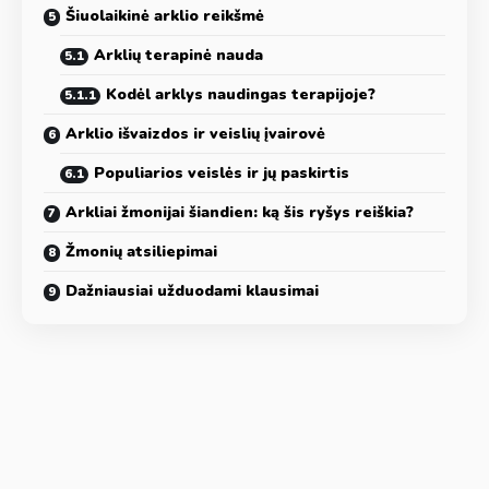
Šiuolaikinė arklio reikšmė
Arklių terapinė nauda
Kodėl arklys naudingas terapijoje?
Arklio išvaizdos ir veislių įvairovė
Populiarios veislės ir jų paskirtis
Arkliai žmonijai šiandien: ką šis ryšys reiškia?
Žmonių atsiliepimai
Dažniausiai užduodami klausimai