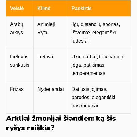
Veislė
Kilmė
Paskirtis
Arabų
Artimieji
Ilgų distancijų sportas,
arklys
Rytai
ištvermė, elegantiški
judesiai
Lietuvos
Lietuva
Ūkio darbai, traukiamoji
sunkusis
jėga, patikimas
temperamentas
Frizas
Nyderlandai
Dailusis jojimas,
parodos, elegantiški
pasirodymai
Arkliai žmonijai šiandien: ką šis
ryšys reiškia?