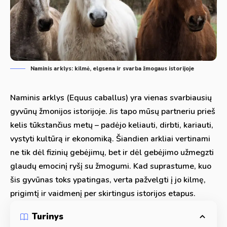
Naminis arklys: kilmė, elgsena ir svarba žmogaus istorijoje
Naminis arklys (Equus caballus) yra vienas svarbiausių
gyvūnų žmonijos istorijoje. Jis tapo mūsų partneriu prieš
kelis tūkstančius metų – padėjo keliauti, dirbti, kariauti,
vystyti kultūrą ir ekonomiką. Šiandien arkliai vertinami
ne tik dėl fizinių gebėjimų, bet ir dėl gebėjimo užmegzti
glaudų emocinį ryšį su žmogumi. Kad suprastume, kuo
šis gyvūnas toks ypatingas, verta pažvelgti į jo kilmę,
prigimtį ir vaidmenį per skirtingus istorijos etapus.
Turinys