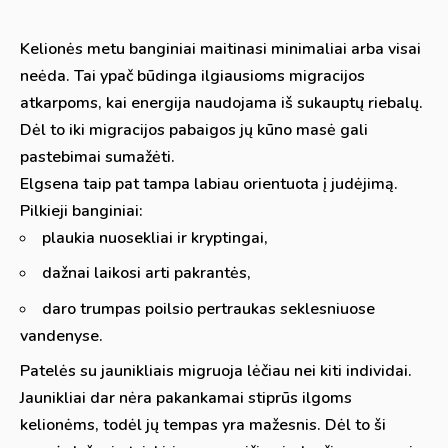
Kelionės metu banginiai maitinasi minimaliai arba visai
neėda. Tai ypač būdinga ilgiausioms migracijos
atkarpoms, kai energija naudojama iš sukauptų riebalų.
Dėl to iki migracijos pabaigos jų kūno masė gali
pastebimai sumažėti.
Elgsena taip pat tampa labiau orientuota į judėjimą.
Pilkieji banginiai:
plaukia nuosekliai ir kryptingai,
dažnai laikosi arti pakrantės,
daro trumpas poilsio pertraukas seklesniuose
vandenyse.
Patelės su jaunikliais migruoja lėčiau nei kiti individai.
Jaunikliai dar nėra pakankamai stiprūs ilgoms
kelionėms, todėl jų tempas yra mažesnis. Dėl to ši