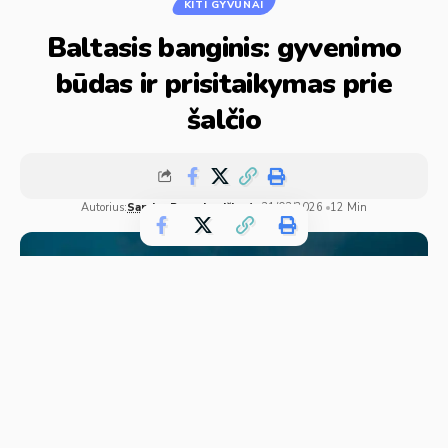
KITI GYVŪNAI
Baltasis banginis: gyvenimo
būdas ir prisitaikymas prie
šalčio
Autorius:
Sandra Pranckevičienė
31/03/2026
12 Min