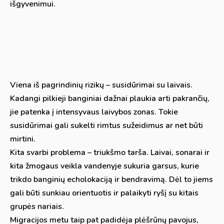
išgyvenimui.
Viena iš pagrindinių rizikų – susidūrimai su laivais.
Kadangi pilkieji banginiai dažnai plaukia arti pakrančių,
jie patenka į intensyvaus laivybos zonas. Tokie
susidūrimai gali sukelti rimtus sužeidimus ar net būti
mirtini.
Kita svarbi problema – triukšmo tarša. Laivai, sonarai ir
kita žmogaus veikla vandenyje sukuria garsus, kurie
trikdo banginių echolokaciją ir bendravimą. Dėl to jiems
gali būti sunkiau orientuotis ir palaikyti ryšį su kitais
grupės nariais.
Migracijos metu taip pat padidėja plėšrūnų pavojus,