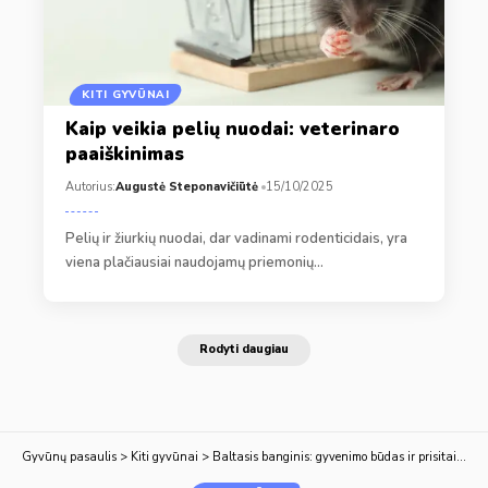
KITI GYVŪNAI
Kaip veikia pelių nuodai: veterinaro
paaiškinimas
Autorius:
Augustė Steponavičiūtė
15/10/2025
Pelių ir žiurkių nuodai, dar vadinami rodenticidais, yra
viena plačiausiai naudojamų priemonių…
Rodyti daugiau
Gyvūnų pasaulis
>
Kiti gyvūnai
>
Baltasis banginis: gyvenimo būdas ir prisitaikymas prie šalčio