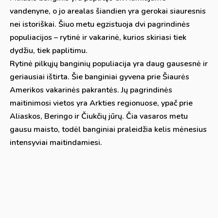
vandenyne, o jo arealas šiandien yra gerokai siauresnis
nei istoriškai. Šiuo metu egzistuoja dvi pagrindinės
populiacijos – rytinė ir vakarinė, kurios skiriasi tiek
dydžiu, tiek paplitimu.
Rytinė pilkųjų banginių populiacija yra daug gausesnė ir
geriausiai ištirta. Šie banginiai gyvena prie Šiaurės
Amerikos vakarinės pakrantės. Jų pagrindinės
maitinimosi vietos yra Arkties regionuose, ypač prie
Aliaskos, Beringo ir Čiukčių jūrų. Čia vasaros metu
gausu maisto, todėl banginiai praleidžia kelis mėnesius
intensyviai maitindamiesi.