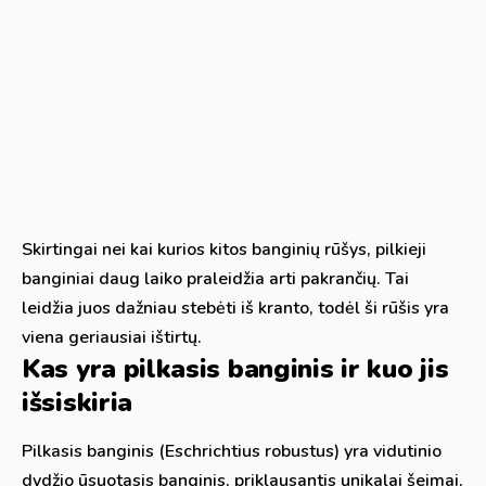
Skirtingai nei kai kurios kitos banginių rūšys, pilkieji
banginiai daug laiko praleidžia arti pakrančių. Tai
leidžia juos dažniau stebėti iš kranto, todėl ši rūšis yra
viena geriausiai ištirtų.
Kas yra pilkasis banginis ir kuo jis
išsiskiria
Pilkasis banginis (Eschrichtius robustus) yra vidutinio
dydžio ūsuotasis banginis, priklausantis unikalai šeimai,