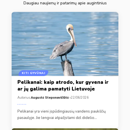
Daugiau naujienų ir patarimų apie augintinius
KITI GYVŪNAI
Pelikanai: kaip atrodo, kur gyvena ir
ar jų galima pamatyti Lietuvoje
Autorius:
Augustė Steponavičiūtė
22/06/2026
Pelikanai yra vieni įspūdingiausių vandens paukščių
pasaulyje. Jie lengvai atpažįstami dėl didelio…