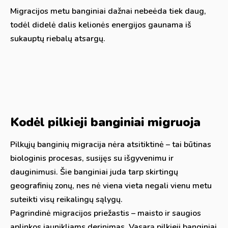
Migracijos metu banginiai dažnai nebeėda tiek daug,
todėl didelė dalis kelionės energijos gaunama iš
sukauptų riebalų atsargų.
Kodėl pilkieji banginiai migruoja
Pilkųjų banginių migracija nėra atsitiktinė – tai būtinas
biologinis procesas, susijęs su išgyvenimu ir
dauginimusi. Šie banginiai juda tarp skirtingų
geografinių zonų, nes nė viena vieta negali vienu metu
suteikti visų reikalingų sąlygų.
Pagrindinė migracijos priežastis – maisto ir saugios
aplinkos jaunikliams derinimas. Vasarą pilkieji banginiai