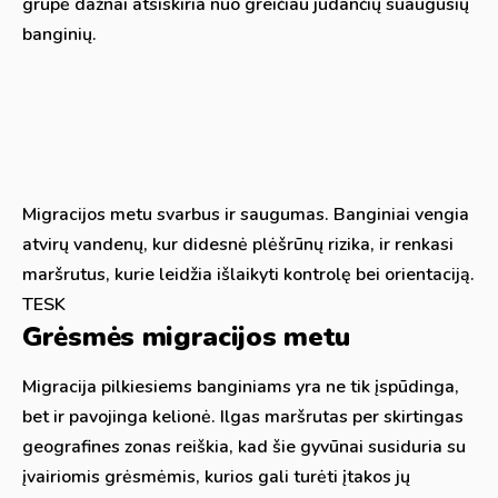
grupė dažnai atsiskiria nuo greičiau judančių suaugusių
banginių.
Migracijos metu svarbus ir saugumas. Banginiai vengia
atvirų vandenų, kur didesnė plėšrūnų rizika, ir renkasi
maršrutus, kurie leidžia išlaikyti kontrolę bei orientaciją.
TESK
Grėsmės migracijos metu
Migracija pilkiesiems banginiams yra ne tik įspūdinga,
bet ir pavojinga kelionė. Ilgas maršrutas per skirtingas
geografines zonas reiškia, kad šie gyvūnai susiduria su
įvairiomis grėsmėmis, kurios gali turėti įtakos jų