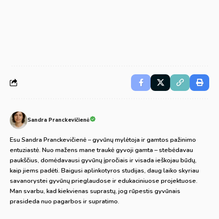
Sandra Pranckevičienė
Esu Sandra Pranckevičienė – gyvūnų mylėtoja ir gamtos pažinimo
entuziastė. Nuo mažens mane traukė gyvoji gamta – stebėdavau
paukščius, domėdavausi gyvūnų įpročiais ir visada ieškojau būdų,
kaip jiems padėti. Baigusi aplinkotyros studijas, daug laiko skyriau
savanorystei gyvūnų prieglaudose ir edukaciniuose projektuose.
Man svarbu, kad kiekvienas suprastų, jog rūpestis gyvūnais
prasideda nuo pagarbos ir supratimo.