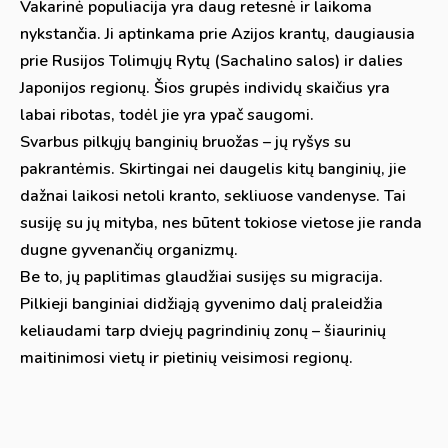
Vakarinė populiacija yra daug retesnė ir laikoma
nykstančia. Ji aptinkama prie Azijos krantų, daugiausia
prie Rusijos Tolimųjų Rytų (Sachalino salos) ir dalies
Japonijos regionų. Šios grupės individų skaičius yra
labai ribotas, todėl jie yra ypač saugomi.
Svarbus pilkųjų banginių bruožas – jų ryšys su
pakrantėmis. Skirtingai nei daugelis kitų banginių, jie
dažnai laikosi netoli kranto, sekliuose vandenyse. Tai
susiję su jų mityba, nes būtent tokiose vietose jie randa
dugne gyvenančių organizmų.
Be to, jų paplitimas glaudžiai susijęs su migracija.
Pilkieji banginiai didžiąją gyvenimo dalį praleidžia
keliaudami tarp dviejų pagrindinių zonų – šiaurinių
maitinimosi vietų ir pietinių veisimosi regionų.