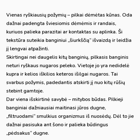
Vienas ryškiausių požymių – pilkai dėmėtas kūnas. Oda
dažnai padengta šviesiomis dėmėmis ir randais,
kuriuos palieka parazitai ar kontaktas su aplinka. Ši
tekstūra suteikia banginiui „šiurkščią“ išvaizdą ir leidžia
jį lengvai atpažinti.
Skirtingai nei daugelis kitų banginių, pilkasis banginis
neturi ryškaus nugaros peleko. Vietoje jo yra nedidelė
kupra ir kelios iškilios keteros išilgai nugaros. Tai
svarbus požymis, padedantis atskirti jį nuo kitų rūšių
stebint gamtoje.
Dar viena išskirtinė savybė – mitybos būdas. Pilkieji
banginiai dažniausiai maitinasi jūros dugne,
„filtruodami“ smulkius organizmus iš nuosėdų. Dėl to jie
dažnai pasisuka ant šono ir palieka būdingus
„pėdsakus“ dugne.