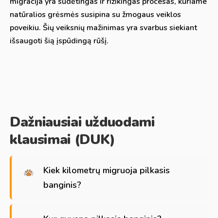
migracija yra sudėtingas ir rizikingas procesas, kuriame
natūralios grėsmės susipina su žmogaus veiklos
poveikiu. Šių veiksnių mažinimas yra svarbus siekiant
išsaugoti šią įspūdingą rūšį.
Dažniausiai užduodami
klausimai (DUK)
Kiek kilometrų migruoja pilkasis
banginis?