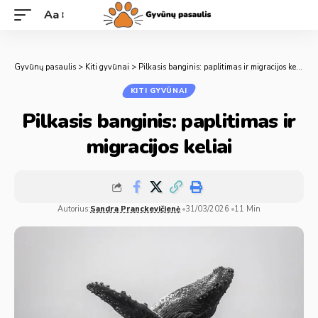
Aa
Gyvūnų pasaulis
>
Kiti gyvūnai
>
Pilkasis banginis: paplitimas ir migracijos keliai
KITI GYVŪNAI
Pilkasis banginis: paplitimas ir
migracijos keliai
Autorius:
Sandra Pranckevičienė
31/03/2026
11 Min