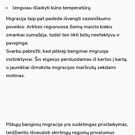
lengviau išlaikyti kūno temperatūrą.
Migracija taip pat padeda išvengti sezoniškumo
poveikio. Arkties regionuose žiemą maisto kiekis
smarkiai sumažėja, todėl ten likti būtų neefektyvu ir
pavojinga.
Svarbu pabrėžti, kad pilkieji banginiai migruoja
instinktyviai. Šis elgesys perduodamas iš kartos į kartą,
o jaunikliai išmoksta migracijos maršrutų sekdami
motinas.
Pilkųjų banginių migracija yra sudėtingas prisitaikymas,
leidžiantis išnaudoti skirtingų regionų privalumus