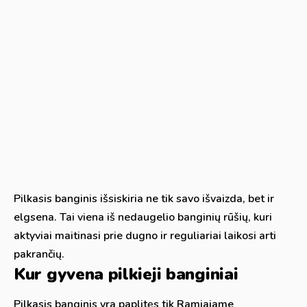
Pilkasis banginis išsiskiria ne tik savo išvaizda, bet ir
elgsena. Tai viena iš nedaugelio banginių rūšių, kuri
aktyviai maitinasi prie dugno ir reguliariai laikosi arti
pakrančių.
Kur gyvena pilkieji banginiai
Pilkasis banginis yra paplitęs tik Ramiajame