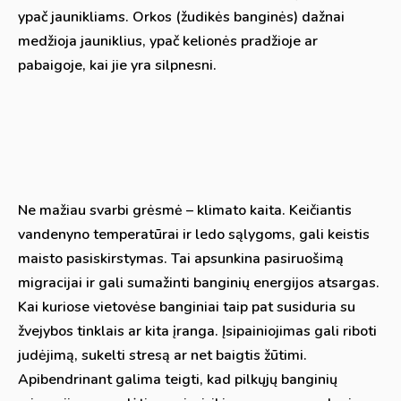
ypač jaunikliams. Orkos (žudikės banginės) dažnai
medžioja jauniklius, ypač kelionės pradžioje ar
pabaigoje, kai jie yra silpnesni.
Ne mažiau svarbi grėsmė – klimato kaita. Keičiantis
vandenyno temperatūrai ir ledo sąlygoms, gali keistis
maisto pasiskirstymas. Tai apsunkina pasiruošimą
migracijai ir gali sumažinti banginių energijos atsargas.
Kai kuriose vietovėse banginiai taip pat susiduria su
žvejybos tinklais ar kita įranga. Įsipainiojimas gali riboti
judėjimą, sukelti stresą ar net baigtis žūtimi.
Apibendrinant galima teigti, kad pilkųjų banginių