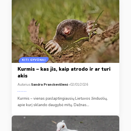
KITI GYVŪNAI
Kurmis – kas jis, kaip atrodo ir ar turi
akis
Autorius:
Sandra Pranckevičienė
02/01/2026
Kurmis – vienas paslaptingiausių Lietuvos žinduolių,
apie kurį sklando daugybė mitų. Dažnas…