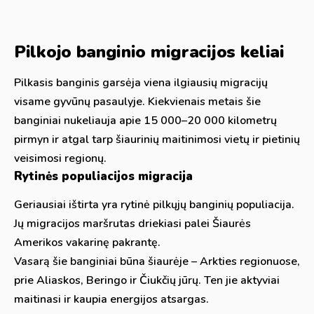
Pilkojo banginio migracijos keliai
Pilkasis banginis garsėja viena ilgiausių migracijų
visame gyvūnų pasaulyje. Kiekvienais metais šie
banginiai nukeliauja apie 15 000–20 000 kilometrų
pirmyn ir atgal tarp šiaurinių maitinimosi vietų ir pietinių
veisimosi regionų.
Rytinės populiacijos migracija
Geriausiai ištirta yra rytinė pilkųjų banginių populiacija.
Jų migracijos maršrutas driekiasi palei Šiaurės
Amerikos vakarinę pakrantę.
Vasarą šie banginiai būna šiaurėje – Arkties regionuose,
prie Aliaskos, Beringo ir Čiukčių jūrų. Ten jie aktyviai
maitinasi ir kaupia energijos atsargas.