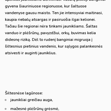
gyvena šiauriniuose regionuose, kur šaltuose
vandenyse gausu maisto. Ten jie intensyviai maitinasi,
kaupia riebalų atsargas ir pasiruošia ilgai kelionei.
Tačiau šie regionai nėra tinkami jaunikliams. Šaltas
vanduo ir plėšrūnų, pavyzdžiui, orkų, buvimas kelia
didesnę riziką. Dėl to rudenį banginiai migruoja į
šiltesnius pietinius vandenis, kur sąlygos palankesnės
atsivesti ir auginti jauniklius.
Šiltesnėse lagūnose:
jaunikliai greičiau auga,
mažesnė plėšrūnų grėsmė,