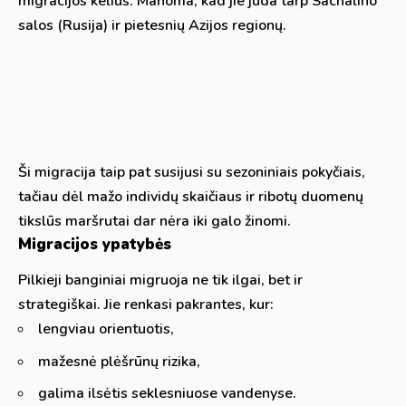
migracijos kelius. Manoma, kad jie juda tarp Sachalino
salos (Rusija) ir pietesnių Azijos regionų.
Ši migracija taip pat susijusi su sezoniniais pokyčiais,
tačiau dėl mažo individų skaičiaus ir ribotų duomenų
tikslūs maršrutai dar nėra iki galo žinomi.
Migracijos ypatybės
Pilkieji banginiai migruoja ne tik ilgai, bet ir
strategiškai. Jie renkasi pakrantes, kur:
lengviau orientuotis,
mažesnė plėšrūnų rizika,
galima ilsėtis seklesniuose vandenyse.