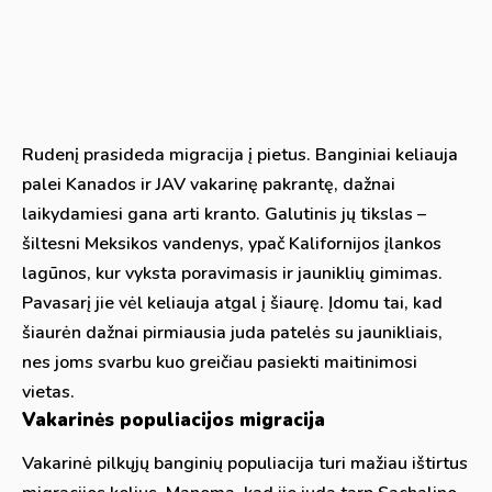
Rudenį prasideda migracija į pietus. Banginiai keliauja
palei Kanados ir JAV vakarinę pakrantę, dažnai
laikydamiesi gana arti kranto. Galutinis jų tikslas –
šiltesni Meksikos vandenys, ypač Kalifornijos įlankos
lagūnos, kur vyksta poravimasis ir jauniklių gimimas.
Pavasarį jie vėl keliauja atgal į šiaurę. Įdomu tai, kad
šiaurėn dažnai pirmiausia juda patelės su jaunikliais,
nes joms svarbu kuo greičiau pasiekti maitinimosi
vietas.
Vakarinės populiacijos migracija
Vakarinė pilkųjų banginių populiacija turi mažiau ištirtus