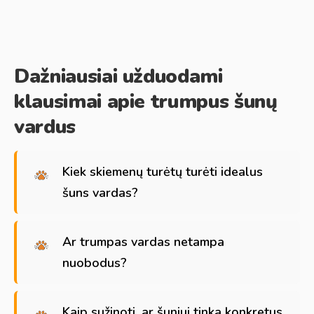
Dažniausiai užduodami
klausimai apie trumpus šunų
vardus
Kiek skiemenų turėtų turėti idealus
šuns vardas?
Ar trumpas vardas netampa
nuobodus?
Kaip sužinoti, ar šuniui tinka konkretus