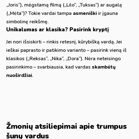
„Joris“), mėgstamą filmą („Lilo“, „Tuksas“) ar augalą
(„Mėta“)? Tokie vardai tampa
asmeniški
ir įgauna
simbolinę reikšmę.
Unikalumas ar klasika? Pasirink kryptį
Jei nori išsiskirti – rinkis retesnį, kūrybišką vardą. Jei
ieškai paprasto ir patikimo varianto – pasirink vieną iš
klasikos („Reksas“, „Nika“, „Dora“). Nėra neteisingo
pasirinkimo – svarbiausia, kad vardas
skambėtų
nuoširdžiai
.
Žmonių atsiliepimai apie trumpus
šunų vardus