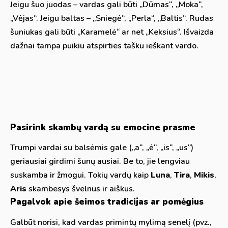
Jeigu šuo juodas – vardas gali būti „Dūmas“, „Moka“,
„Vėjas“. Jeigu baltas – „Sniegė“, „Perla“, „Baltis“. Rudas
šuniukas gali būti „Karamelė“ ar net „Keksius“. Išvaizda
dažnai tampa puikiu atspirties tašku ieškant vardo.
Pasirink skambų vardą su emocine prasme
Trumpi vardai su balsėmis gale („a“, „ė“, „is“, „us“)
geriausiai girdimi šunų ausiai. Be to, jie lengviau
suskamba ir žmogui. Tokių vardų kaip
Luna
,
Tira
,
Mikis
,
Aris
skambesys švelnus ir aiškus.
Pagalvok apie šeimos tradicijas ar pomėgius
Galbūt norisi, kad vardas primintų mylimą senelį (pvz.,