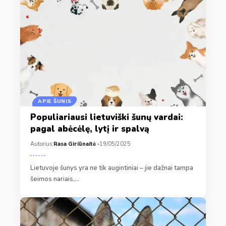
APIE ŠUNIS
Populiariausi lietuviški šunų vardai:
pagal abėcėlę, lytį ir spalvą
Autorius:
Rasa Giriūnaitė
19/05/2025
Lietuvoje šunys yra ne tik augintiniai – jie dažnai tampa
šeimos nariais,…