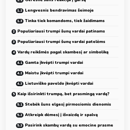
Lengvesnis bendravimas šeimoje
Tinka tiek komandoms, tiek žaidimams
Populiariausi trumpi šunų vardai patinams
Populiariausi trumpi šunų vardai patelėms
Vardų reikšmės pagal skambesį ar simboliką
Gamta įkvėpti trumpi vardai
Maistu įkvėpti trumpi vardai
Lietuviško paveldo įkvėpti vardai
Kaip išsirinkti trumpą, bet prasmingą vardą?
Stebėk šuns elgesį pirmosiomis dienomis
Atkreipk dėmesį į išvaizdą ir spalvą
Pasirink skambų vardą su emocine prasme