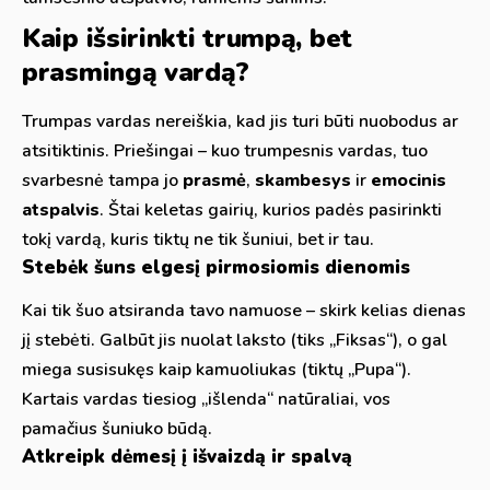
Kaip išsirinkti trumpą, bet
prasmingą vardą?
Trumpas vardas nereiškia, kad jis turi būti nuobodus ar
atsitiktinis. Priešingai – kuo trumpesnis vardas, tuo
svarbesnė tampa jo
prasmė
,
skambesys
ir
emocinis
atspalvis
. Štai keletas gairių, kurios padės pasirinkti
tokį vardą, kuris tiktų ne tik šuniui, bet ir tau.
Stebėk šuns elgesį pirmosiomis dienomis
Kai tik šuo atsiranda tavo namuose – skirk kelias dienas
jį stebėti. Galbūt jis nuolat laksto (tiks „Fiksas“), o gal
miega susisukęs kaip kamuoliukas (tiktų „Pupa“).
Kartais vardas tiesiog „išlenda“ natūraliai, vos
pamačius šuniuko būdą.
Atkreipk dėmesį į išvaizdą ir spalvą