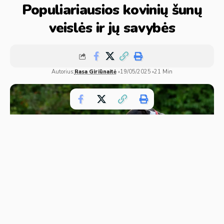
Populiariausios kovinių šunų
veislės ir jų savybės
Autorius:
Rasa Giriūnaitė
19/05/2025
21 Min