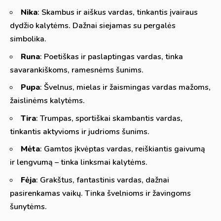
Nika
: Skambus ir aiškus vardas, tinkantis įvairaus
dydžio kalytėms. Dažnai siejamas su pergalės
simbolika.
Runa
: Poetiškas ir paslaptingas vardas, tinka
savarankiškoms, ramesnėms šunims.
Pupa
: Švelnus, mielas ir žaismingas vardas mažoms,
žaislinėms kalytėms.
Tira
: Trumpas, sportiškai skambantis vardas,
tinkantis aktyvioms ir judrioms šunims.
Mėta
: Gamtos įkvėptas vardas, reiškiantis gaivumą
ir lengvumą – tinka linksmai kalytėms.
Fėja
: Grakštus, fantastinis vardas, dažnai
pasirenkamas vaikų. Tinka švelnioms ir žavingoms
šunytėms.