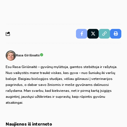
Rasa Giriūnaitė
Esu Rasa Giriūnaitė – gyvūnų mylėtoja, gamtos stebėtoja ir rašytoja.
Nuo vaikystės mane traukė viskas, kas gyva – nuo šuniukų iki varlių
baloje. Baigiau biologijos studijas, vėliau gilinausi į veterinarijos
pagrindus, o dabar savo žiniomis ir meile gyvūnams dalinuosi
rašydama. Man svarbu, kad kiekvienas, net ir pirmą kartą įsigijęs
augintinį, jaustųsi užtikrintas ir suprastų, kaip rūpintis gyvūnu
atsakingai.
Naujienos iš interneto