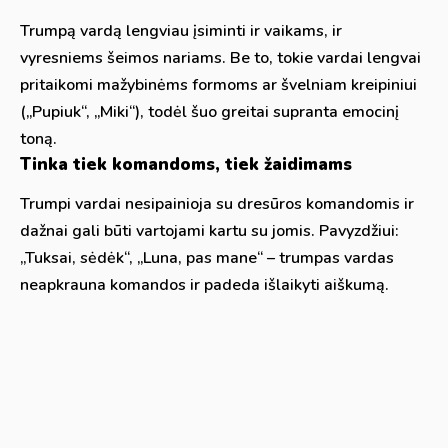
Trumpą vardą lengviau įsiminti ir vaikams, ir
vyresniems šeimos nariams. Be to, tokie vardai lengvai
pritaikomi mažybinėms formoms ar švelniam kreipiniui
(„Pupiuk“, „Miki“), todėl šuo greitai supranta emocinį
toną.
Tinka tiek komandoms, tiek žaidimams
Trumpi vardai nesipainioja su dresūros komandomis ir
dažnai gali būti vartojami kartu su jomis. Pavyzdžiui:
„Tuksai, sėdėk“, „Luna, pas mane“ – trumpas vardas
neapkrauna komandos ir padeda išlaikyti aiškumą.