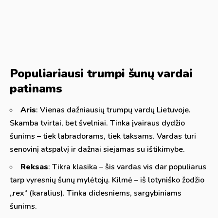
Populiariausi trumpi šunų vardai
patinams
Aris
: Vienas dažniausių trumpų vardų Lietuvoje.
Skamba tvirtai, bet švelniai. Tinka įvairaus dydžio
šunims – tiek labradorams, tiek taksams. Vardas turi
senovinį atspalvį ir dažnai siejamas su ištikimybe.
Reksas
: Tikra klasika – šis vardas vis dar populiarus
tarp vyresnių šunų mylėtojų. Kilmė – iš lotyniško žodžio
„rex“ (karalius). Tinka didesniems, sargybiniams
šunims.