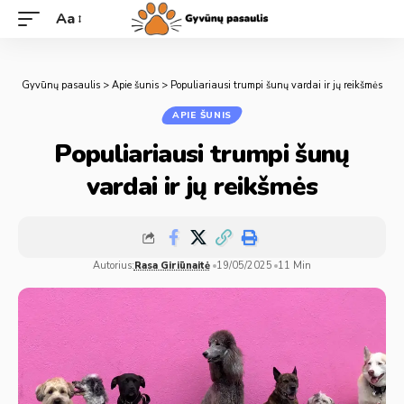
Aa
Gyvūnų pasaulis
>
Apie šunis
>
Populiariausi trumpi šunų vardai ir jų reikšmės
APIE ŠUNIS
Populiariausi trumpi šunų
vardai ir jų reikšmės
Autorius:
Rasa Giriūnaitė
19/05/2025
11 Min