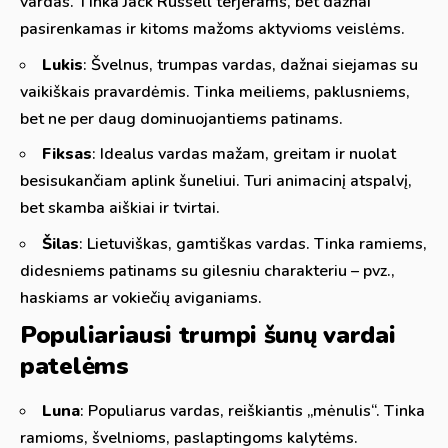
vardas. Tinka Jack Russell terjerams, bet dažnai
pasirenkamas ir kitoms mažoms aktyvioms veislėms.
Lukis
: Švelnus, trumpas vardas, dažnai siejamas su
vaikiškais pravardėmis. Tinka meiliems, paklusniems,
bet ne per daug dominuojantiems patinams.
Fiksas
: Idealus vardas mažam, greitam ir nuolat
besisukančiam aplink šuneliui. Turi animacinį atspalvį,
bet skamba aiškiai ir tvirtai.
Šilas
: Lietuviškas, gamtiškas vardas. Tinka ramiems,
didesniems patinams su gilesniu charakteriu – pvz.,
haskiams ar vokiečių aviganiams.
Populiariausi trumpi šunų vardai
patelėms
Luna
: Populiarus vardas, reiškiantis „mėnulis“. Tinka
ramioms, švelnioms, paslaptingoms kalytėms.