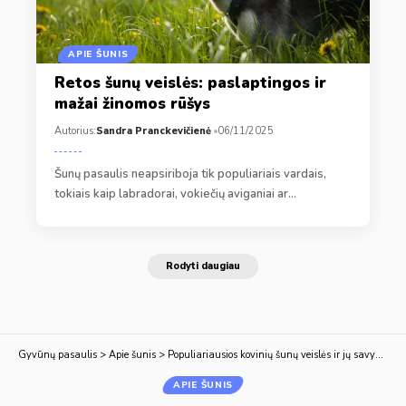
APIE ŠUNIS
Retos šunų veislės: paslaptingos ir
mažai žinomos rūšys
Autorius:
Sandra Pranckevičienė
06/11/2025
Šunų pasaulis neapsiriboja tik populiariais vardais,
tokiais kaip labradorai, vokiečių aviganiai ar…
Rodyti daugiau
Gyvūnų pasaulis
>
Apie šunis
>
Populiariausios kovinių šunų veislės ir jų savybės
APIE ŠUNIS