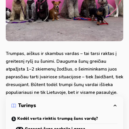
Trumpas, aiškus ir skambus vardas – tai tarsi raktas į
greitesnį ryšį su šunimi. Dauguma šunų greičiau
atpažįsta 1–2 skiemenų žodžius, o šeimininkams juos
paprasčiau tarti įvairiose situacijose – tiek žaidžiant, tiek
dresuojant. Būtent todėl trumpi šunų vardai išlieka
populiariausi ne tik Lietuvoje, bet ir visame pasaulyje.
Turinys
Kodėl verta rinktis trumpą šuns vardą?
Geresnė šuns reakcija į garsą