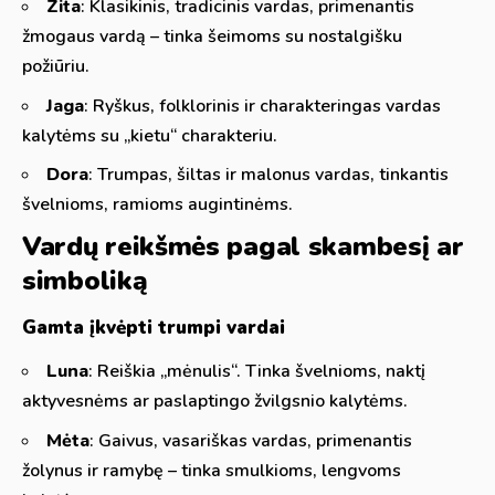
Zita
: Klasikinis, tradicinis vardas, primenantis
žmogaus vardą – tinka šeimoms su nostalgišku
požiūriu.
Jaga
: Ryškus, folklorinis ir charakteringas vardas
kalytėms su „kietu“ charakteriu.
Dora
: Trumpas, šiltas ir malonus vardas, tinkantis
švelnioms, ramioms augintinėms.
Vardų reikšmės pagal skambesį ar
simboliką
Gamta įkvėpti trumpi vardai
Luna
: Reiškia „mėnulis“. Tinka švelnioms, naktį
aktyvesnėms ar paslaptingo žvilgsnio kalytėms.
Mėta
: Gaivus, vasariškas vardas, primenantis
žolynus ir ramybę – tinka smulkioms, lengvoms