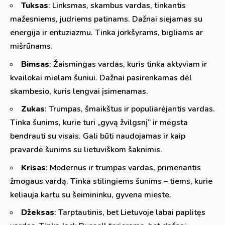
Tuksas
: Linksmas, skambus vardas, tinkantis
mažesniems, judriems patinams. Dažnai siejamas su
energija ir entuziazmu. Tinka jorkšyrams, bigliams ar
mišrūnams.
Bimsas
: Žaismingas vardas, kuris tinka aktyviam ir
kvailokai mielam šuniui. Dažnai pasirenkamas dėl
skambesio, kuris lengvai įsimenamas.
Zukas
: Trumpas, šmaikštus ir populiarėjantis vardas.
Tinka šunims, kurie turi „gyvą žvilgsnį“ ir mėgsta
bendrauti su visais. Gali būti naudojamas ir kaip
pravardė šunims su lietuviškom šaknimis.
Krisas
: Modernus ir trumpas vardas, primenantis
žmogaus vardą. Tinka stilingiems šunims – tiems, kurie
keliauja kartu su šeimininku, gyvena mieste.
Džeksas
: Tarptautinis, bet Lietuvoje labai paplitęs