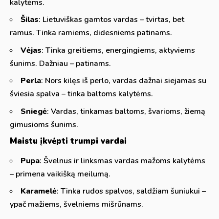
kalytėms.
Šilas
: Lietuviškas gamtos vardas – tvirtas, bet
ramus. Tinka ramiems, didesniems patinams.
Vėjas
: Tinka greitiems, energingiems, aktyviems
šunims. Dažniau – patinams.
Perla
: Nors kilęs iš perlo, vardas dažnai siejamas su
šviesia spalva – tinka baltoms kalytėms.
Sniegė
: Vardas, tinkamas baltoms, švarioms, žiemą
gimusioms šunims.
Maistu įkvėpti trumpi vardai
Pupa
: Švelnus ir linksmas vardas mažoms kalytėms
– primena vaikišką meilumą.
Karamelė
: Tinka rudos spalvos, saldžiam šuniukui –
ypač mažiems, švelniems mišrūnams.