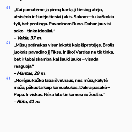
„Kai pamatėme ją pirmą kartą, ji tiesiog atėjo,
atsisėdo ir žiūrėjo tiesiai į akis. Sakom – tu kažkokia
tyli, bet protinga. Pavadinom Runa. Dabar jau visi
sako – tinka idealiai.“
– Vaida, 37 m.
„Mūsų patinukas visur lakstė kaip išprotėjęs. Brolis
juokais pavadino jį Fiksu. Ir liko! Vardas ne tik tinka,
bet ir labai skamba, kai šauki lauke – visada
reaguoja.“
– Mantas, 29 m.
„Norėjau kažko labai švelnaus, nes mūsų kalytė
maža, pūkuota kaip kamuoliukas. Dukra pasakė –
Pupa. Ir viskas. Nėra kito tinkamesnio žodžio.“
– Rūta, 41 m.