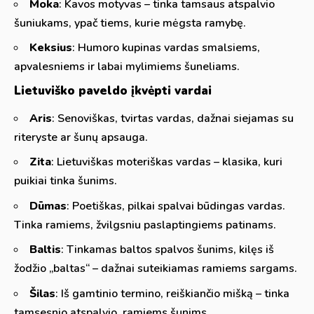
Moka
: Kavos motyvas – tinka tamsaus atspalvio
šuniukams, ypač tiems, kurie mėgsta ramybę.
Keksius
: Humoro kupinas vardas smalsiems,
apvalesniems ir labai mylimiems šuneliams.
Lietuviško paveldo įkvėpti vardai
Aris
: Senoviškas, tvirtas vardas, dažnai siejamas su
riteryste ar šunų apsauga.
Zita
: Lietuviškas moteriškas vardas – klasika, kuri
puikiai tinka šunims.
Dūmas
: Poetiškas, pilkai spalvai būdingas vardas.
Tinka ramiems, žvilgsniu paslaptingiems patinams.
Baltis
: Tinkamas baltos spalvos šunims, kilęs iš
žodžio „baltas“ – dažnai suteikiamas ramiems sargams.
Šilas
: Iš gamtinio termino, reiškiančio mišką – tinka
tamsesnio atspalvio, ramiems šunims.