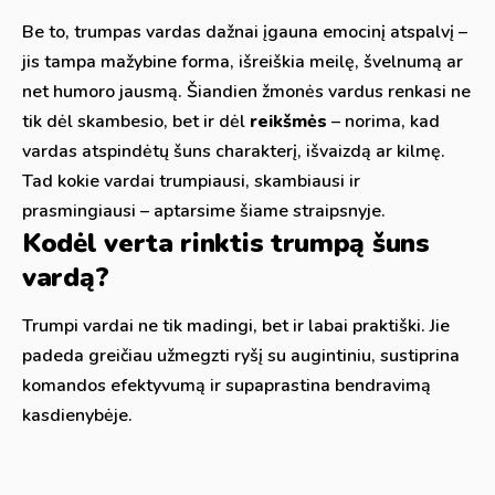
Be to, trumpas vardas dažnai įgauna emocinį atspalvį –
jis tampa mažybine forma, išreiškia meilę, švelnumą ar
net humoro jausmą. Šiandien žmonės vardus renkasi ne
tik dėl skambesio, bet ir dėl
reikšmės
– norima, kad
vardas atspindėtų šuns charakterį, išvaizdą ar kilmę.
Tad kokie vardai trumpiausi, skambiausi ir
prasmingiausi – aptarsime šiame straipsnyje.
Kodėl verta rinktis trumpą šuns
vardą?
Trumpi vardai ne tik madingi, bet ir labai praktiški. Jie
padeda greičiau užmegzti ryšį su augintiniu, sustiprina
komandos efektyvumą ir supaprastina bendravimą
kasdienybėje.