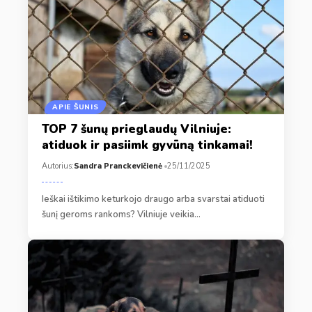
APIE ŠUNIS
TOP 7 šunų prieglaudų Vilniuje:
atiduok ir pasiimk gyvūną tinkamai!
Autorius:
Sandra Pranckevičienė
25/11/2025
Ieškai ištikimo keturkojo draugo arba svarstai atiduoti
šunį geroms rankoms? Vilniuje veikia…