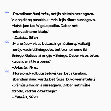
„Pavadinom šunį Arčiu, bet jis niekaip nereagavo.
Vieną dieną pasakiau – Aris! Ir jis iškart sureagavo.
Matyt, jam tas ‘s’ gale patiko. Dabar net
nebevadiname kitaip.“
– Dainius, 35 m.
„Mano šuo – visas baltas, ir gimė žiemą. Vaikai jį
norėjo vadinti Snieguoliu, bet trumpinome iki
Sniego. Galiausiai prigijo – Sniegė. Dabar visos tetos
klausia, ar ji tikra ponia.“
– Jolanta, 46 m.
„Norėjom, kad būtų lietuviškas, bet skambus.
Išbandėm daug vardų, bet ‘Šilas’ buvo vienintelis, į
kurį mūsų aviganis sureagavo. Dabar net miške
atrodo, kad tai jo teritorija.“
– Paulius, 50 m.