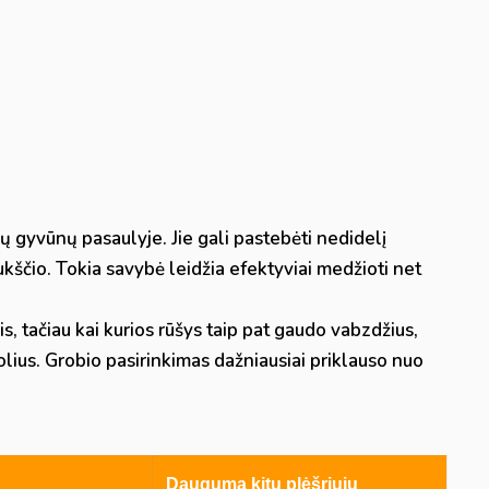
ų gyvūnų pasaulyje. Jie gali pastebėti nedidelį
ukščio. Tokia savybė leidžia efektyviai medžioti net
s, tačiau kai kurios rūšys taip pat gaudo vabzdžius,
olius. Grobio pasirinkimas dažniausiai priklauso nuo
Dauguma kitų plėšriųjų