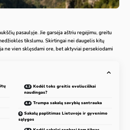
ukščių pasaulyje. Jie garsėja aštriu regėjimu, greitu
medžioklės tikslumu. Skirtingai nei daugelis kitų
ja ne vien sklęsdami ore, bet aktyviai persekiodami
itų
Kodėl toks greitis evoliuciškai
naudingas?
Trumpa sakalų savybių santrauka
Sakalų paplitimas Lietuvoje ir gyvenimo
sąlygos
Kodėl sakalai renkasi tam tikras