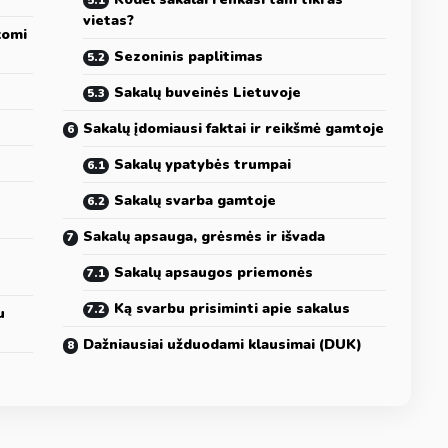
vietas?
komi
Sezoninis paplitimas
Sakalų buveinės Lietuvoje
Sakalų įdomiausi faktai ir reikšmė gamtoje
Sakalų ypatybės trumpai
Sakalų svarba gamtoje
Sakalų apsauga, grėsmės ir išvada
Sakalų apsaugos priemonės
Ką svarbu prisiminti apie sakalus
u
Dažniausiai užduodami klausimai (DUK)