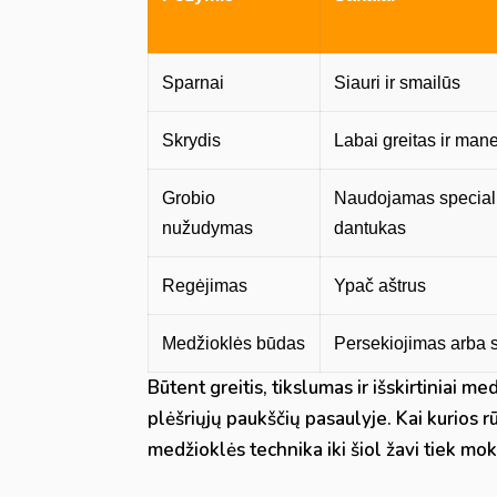
Sparnai
Siauri ir smailūs
Skrydis
Labai greitas ir man
Grobio
Naudojamas special
nužudymas
dantukas
Regėjimas
Ypač aštrus
Medžioklės būdas
Persekiojimas arba 
Būtent greitis, tikslumas ir išskirtiniai 
plėšriųjų paukščių pasaulyje. Kai kurios 
medžioklės technika iki šiol žavi tiek mo