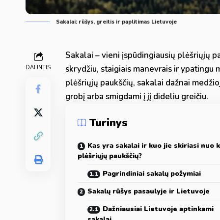
Sakalai: rūšys, greitis ir paplitimas Lietuvoje
Sakalai – vieni įspūdingiausių plėšriųjų pa
skrydžiu, staigiais manevrais ir ypatingu 
DALINTIS
plėšriųjų paukščių, sakalai dažnai medžio
grobį arba smigdami į jį dideliu greičiu.
Turinys
Kas yra sakalai ir kuo jie skiriasi nuo k
plėšriųjų paukščių?
Pagrindiniai sakalų požymiai
Sakalų rūšys pasaulyje ir Lietuvoje
Dažniausiai Lietuvoje aptinkami
sakalai