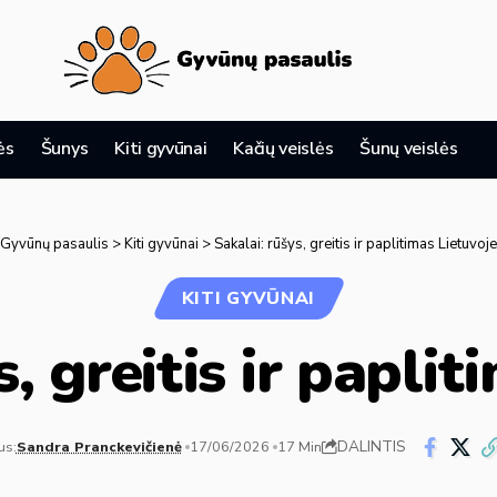
ės
Šunys
Kiti gyvūnai
Kačių veislės
Šunų veislės
Gyvūnų pasaulis
>
Kiti gyvūnai
>
Sakalai: rūšys, greitis ir paplitimas Lietuvoje
KITI GYVŪNAI
s, greitis ir paplit
DALINTIS
us:
Sandra Pranckevičienė
17/06/2026
17 Min