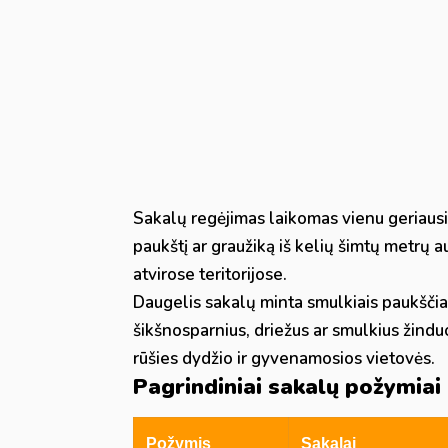
Sakalų regėjimas laikomas vienu geriausi
paukštį ar graužiką iš kelių šimtų metrų a
atvirose teritorijose.
Daugelis sakalų minta smulkiais paukščiai
šikšnosparnius, driežus ar smulkius žindu
rūšies dydžio ir gyvenamosios vietovės.
Pagrindiniai sakalų požymiai
Požymis
Sakalai