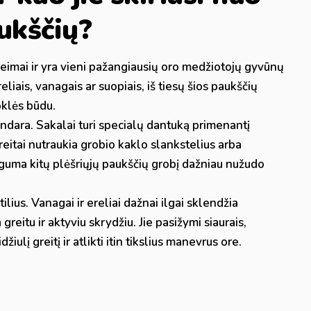
aukščių?
šeimai ir yra vieni pažangiausių oro medžiotojų gyvūnų
eliais, vanagais ar suopiais, iš tiesų šios paukščių
oklės būdu.
ndara. Sakalai turi specialų dantuką primenantį
greitai nutraukia grobio kaklo slankstelius arba
uguma kitų plėšriųjų paukščių grobį dažniau nužudo
lius. Vanagai ir ereliai dažnai ilgai sklendžia
reitu ir aktyviu skrydžiu. Jie pasižymi siaurais,
žiulį greitį ir atlikti itin tikslius manevrus ore.