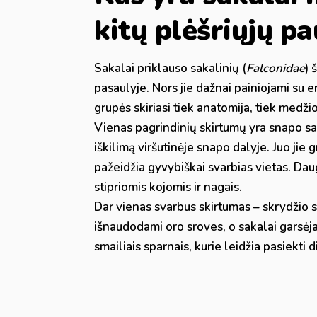
kitų plėšriųjų p
Sakalai priklauso sakalinių (
Falconidae
) 
pasaulyje. Nors jie dažnai painiojami su er
grupės skiriasi tiek anatomija, tiek medži
Vienas pagrindinių skirtumų yra snapo sa
iškilimą viršutinėje snapo dalyje. Juo jie 
pažeidžia gyvybiškai svarbias vietas. Da
stipriomis kojomis ir nagais.
Dar vienas svarbus skirtumas – skrydžio sti
išnaudodami oro sroves, o sakalai garsėja g
smailiais sparnais, kurie leidžia pasiekti did