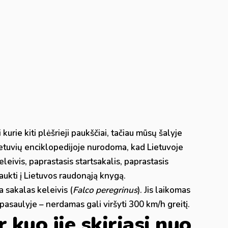
 kurie kiti plėšrieji paukščiai, tačiau mūsų šalyje
ietuvių enciklopedijoje nurodoma, kad Lietuvoje
leivis, paprastasis startsakalis, paprastasis
raukti į Lietuvos raudonąją knygą.
a sakalas keleivis (
Falco peregrinus
). Jis laikomas
 pasaulyje – nerdamas gali viršyti 300 km/h greitį.
r kuo jie skiriasi nuo