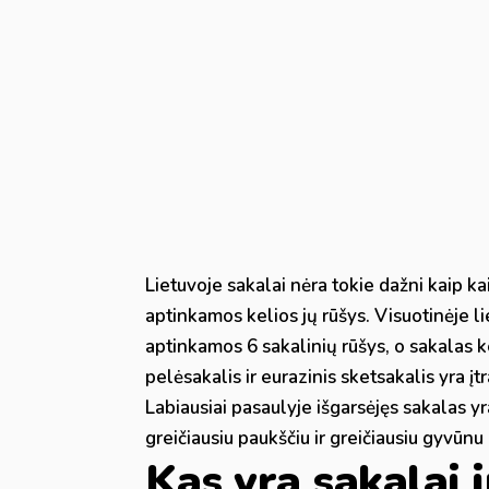
Lietuvoje sakalai nėra tokie dažni kaip kai
aptinkamos kelios jų rūšys. Visuotinėje l
aptinkamos 6 sakalinių rūšys, o sakalas ke
pelėsakalis ir eurazinis sketsakalis yra įt
Labiausiai pasaulyje išgarsėjęs sakalas yr
greičiausiu paukščiu ir greičiausiu gyvūnu
Kas yra sakalai i