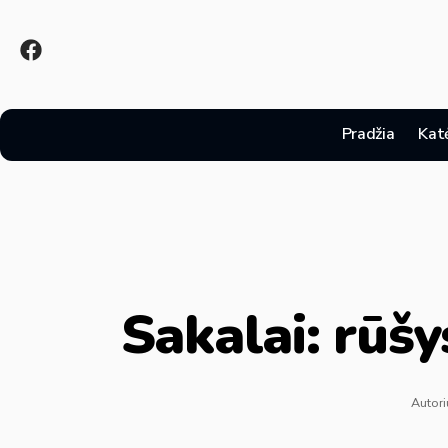
Pradžia
Kat
Sakalai: rūšy
Autori