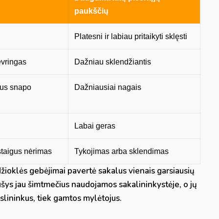
paukščių
Platesni ir labiau pritaikyti sklęsti
evringas
Dažniau sklendžiantis
us snapo
Dažniausiai nagais
Labai geras
staigus nėrimas
Tykojimas arba sklendimas
medžioklės gebėjimai pavertė sakalus vienais garsiausių
rūšys jau šimtmečius naudojamos sakalininkystėje, o jų
kslininkus, tiek gamtos mylėtojus.