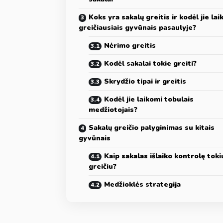
Koks yra sakalų greitis ir kodėl jie lai
greičiausiais gyvūnais pasaulyje?
Nėrimo greitis
Kodėl sakalai tokie greiti?
Skrydžio tipai ir greitis
Kodėl jie laikomi tobulais
medžiotojais?
Sakalų greičio palyginimas su kitais
gyvūnais
Kaip sakalas išlaiko kontrolę toki
greičiu?
Medžioklės strategija