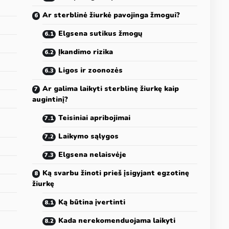
Ar sterblinė žiurkė pavojinga žmogui?
Elgsena sutikus žmogų
Įkandimo rizika
Ligos ir zoonozės
Ar galima laikyti sterblinę žiurkę kaip
augintinį?
Teisiniai apribojimai
Laikymo sąlygos
Elgsena nelaisvėje
Ką svarbu žinoti prieš įsigyjant egzotinę
žiurkę
Ką būtina įvertinti
Kada nerekomenduojama laikyti