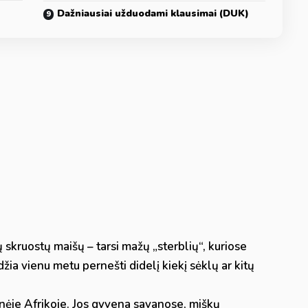
Dažniausiai užduodami klausimai (DUK)
 skruostų maišų – tarsi mažų „sterblių“, kuriose
džia vienu metu pernešti didelį kiekį sėklų ar kitų
inėje Afrikoje. Jos gyvena savanose, miškų