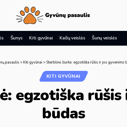
ės
Šunys
Kiti gyvūnai
Kačių veislės
Šunų veislės
nų pasaulis
>
Kiti gyvūnai
>
Sterblinė žiurkė: egzotiška rūšis ir jos gyvenimo
KITI GYVŪNAI
ė: egzotiška rūšis
būdas