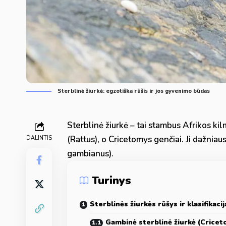
Sterblinė žiurkė: egzotiška rūšis ir jos gyvenimo būdas
Sterblinė žiurkė – tai stambus Afrikos ki
(Rattus), o Cricetomys genčiai. Ji dažnia
DALINTIS
gambianus).
Turinys
Sterblinės žiurkės rūšys ir klasifikacij
Gambinė sterblinė žiurkė (Crice