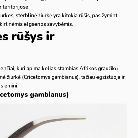
teritorijose.
kes, sterblinė žiurkė yra kitokia rūšis, pasižyminti
šskirtinėmis elgsenos savybėmis.
s rūšys ir
enčiai, kuri apima kelias stambias Afrikos graužikų
nė žiurkė (Cricetomys gambianus), tačiau egzistuoja ir
s emini.
ricetomys gambianus)