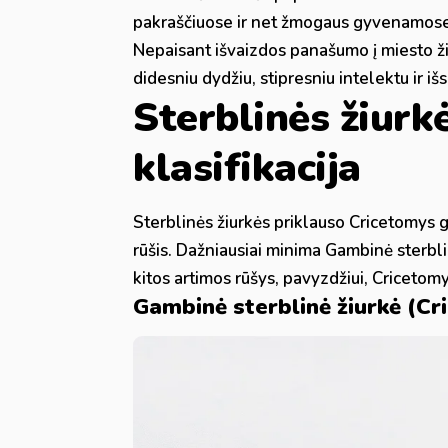
pakraščiuose ir net žmogaus gyvenamose 
Nepaisant išvaizdos panašumo į miesto žiur
didesniu dydžiu, stipresniu intelektu ir i
Sterblinės žiurkė
klasifikacija
Sterblinės žiurkės priklauso Cricetomys g
rūšis. Dažniausiai minima Gambinė sterbli
kitos artimos rūšys, pavyzdžiui, Cricetomy
Gambinė sterblinė žiurkė (C