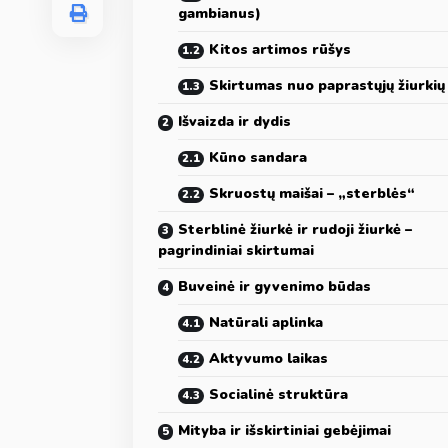
gambianus)
Kitos artimos rūšys
Skirtumas nuo paprastųjų žiurkių
Išvaizda ir dydis
Kūno sandara
Skruostų maišai – „sterblės“
Sterblinė žiurkė ir rudoji žiurkė –
pagrindiniai skirtumai
Buveinė ir gyvenimo būdas
Natūrali aplinka
Aktyvumo laikas
Socialinė struktūra
Mityba ir išskirtiniai gebėjimai