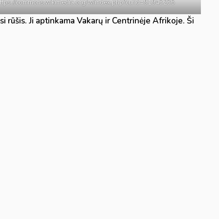
https://commons.wikimedia.org/w/index.php?curid=91943235
si rūšis. Ji aptinkama Vakarų ir Centrinėje Afrikoje. Ši