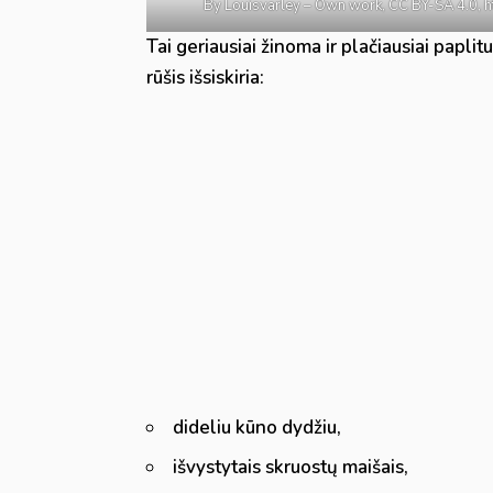
By Louisvarley – Own work, CC BY-SA 4.0, 
Tai geriausiai žinoma ir plačiausiai paplitu
rūšis išsiskiria:
dideliu kūno dydžiu,
išvystytais skruostų maišais,