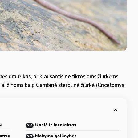
lmės graužikas, priklausantis ne tikrosioms žiurkėms
usiai žinoma kaip Gambinė sterblinė žiurkė (Cricetomys
a
Uoslė ir intelektas
tomys
Mokymo galimybės