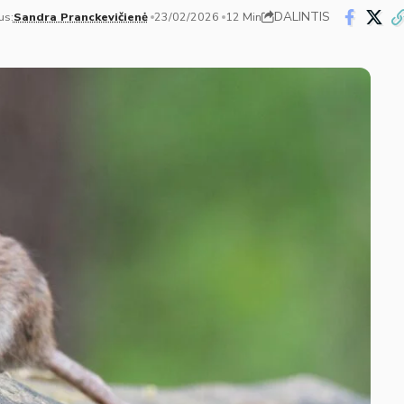
DALINTIS
us:
Sandra Pranckevičienė
23/02/2026
12 Min