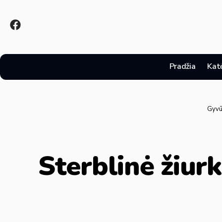
Pradžia
Kat
Gyvū
Sterblinė žiurk