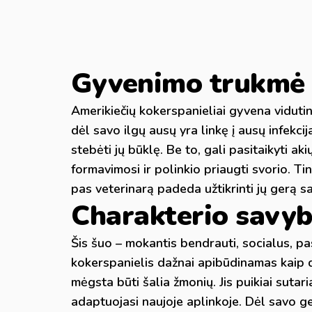
Gyvenimo trukmė i
Amerikiečių kokerspanieliai gyvena vidutin
dėl savo ilgų ausų yra linkę į ausų infekcija
stebėti jų būklę. Be to, gali pasitaikyti 
formavimosi ir polinkio priaugti svorio. Ti
pas veterinarą padeda užtikrinti jų gerą sa
Charakterio savy
Šis šuo – mokantis bendrauti, socialus, pas
kokerspanielis dažnai apibūdinamas kaip d
mėgsta būti šalia žmonių. Jis puikiai sutaria
adaptuojasi naujoje aplinkoje. Dėl savo ger