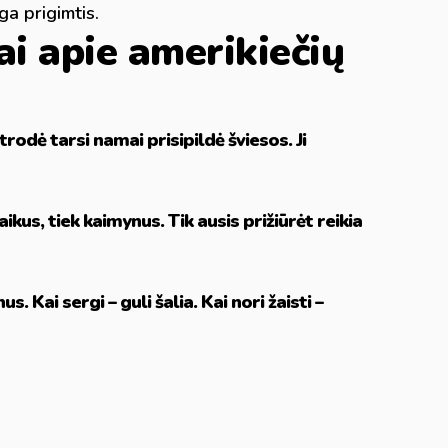
ga prigimtis.
i apie amerikiečių
rodė tarsi namai prisipildė šviesos. Ji
aikus, tiek kaimynus. Tik ausis prižiūrėt reikia
s. Kai sergi – guli šalia. Kai nori žaisti –