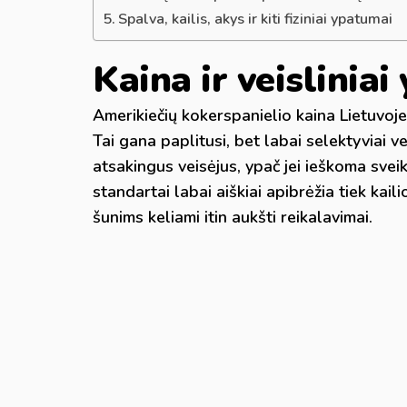
Spalva, kailis, akys ir kiti fiziniai ypatumai
Kaina ir veislinia
Amerikiečių kokerspanielio kaina Lietuvoje
Tai gana paplitusi, bet labai selektyviai ve
atsakingus veisėjus, ypač jei ieškoma sveik
standartai labai aiškiai apibrėžia tiek kail
šunims keliami itin aukšti reikalavimai.