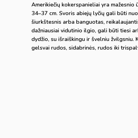
Amerikiečių kokerspanieliai yra mažesnio ū
34–37 cm. Svoris abiejų lyčių gali būti nuo 7
šiurkštesnis arba banguotas, reikalaujant
dažniausiai vidutinio ilgio, gali būti tiesi
dydžio, su išraiškingu ir švelniu žvilgsniu
gelsvai rudos, sidabrinės, rudos iki trispa