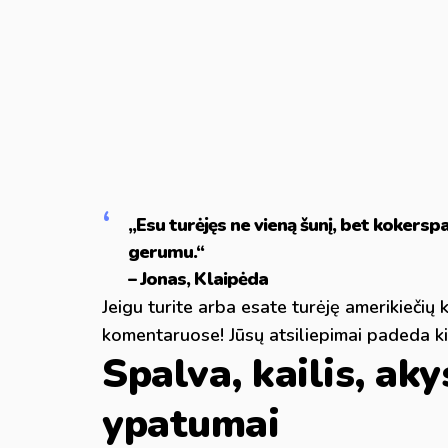
„Esu turėjęs ne vieną šunį, bet kokers
gerumu.“
– Jonas, Klaipėda
Jeigu turite arba esate turėję amerikiečių 
komentaruose! Jūsų atsiliepimai padeda kit
Spalva, kailis, akys
ypatumai