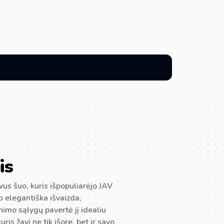
is
vus šuo, kuris išpopuliarėjo JAV
Jo elegantiška išvaizda,
nimo sąlygų pavertė jį idealiu
ris žavi ne tik išore, bet ir savo