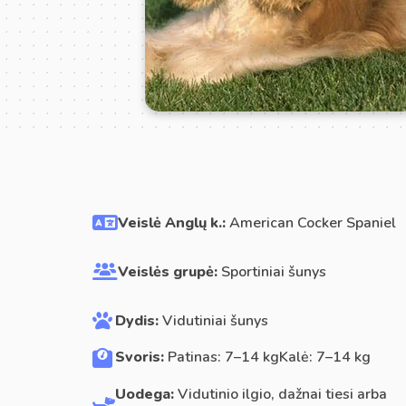
Veislė Anglų k.:
American Cocker Spaniel
Veislės grupė:
Sportiniai šunys
Dydis:
Vidutiniai šunys
Svoris:
Patinas: 7–14 kgKalė: 7–14 kg
Uodega:
Vidutinio ilgio, dažnai tiesi arba