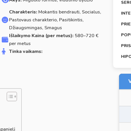
Akys:
Migdolo formos, vidutinio dydžio
SER
Charakteris:
Mokantis bendrauti, Socialus,
INT
Pastovaus charakterio, Pasitikintis,
PRI
Džiaugsmingas, Smagus
POP
Išlaikymo Kaina (per metus):
580–720 €
per metus
PRI
Tinka vaikams:
HIP
V
spanielį