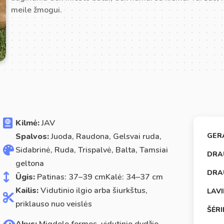
meile žmogui.
Kilmė:
JAV
Spalvos:
Juoda, Raudona, Gelsvai ruda,
GER
Sidabrinė, Ruda, Trispalvė, Balta, Tamsiai
DRA
geltona
DRA
Ūgis:
Patinas: 37–39 cmKalė: 34–37 cm
Kailis:
Vidutinio ilgio arba šiurkštus,
LAV
priklauso nuo veislės
ŠĖR