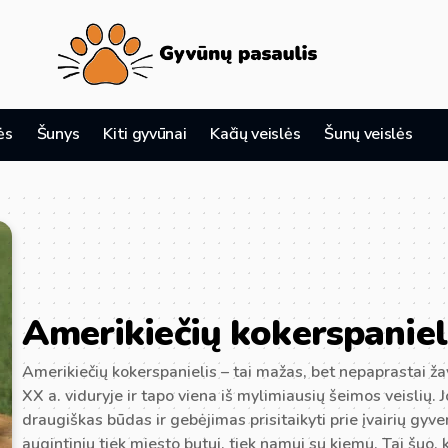
ės
Šunys
Kiti gyvūnai
Kačių veislės
Šunų veislės
Amerikiečių kokerspaniel
Amerikiečių kokerspanielis – tai mažas, bet nepaprastai ža
XX a. viduryje ir tapo viena iš mylimiausių šeimos veislių. 
draugiškas būdas ir gebėjimas prisitaikyti prie įvairių gyve
augintiniu tiek miesto butui, tiek namui su kiemu. Tai šuo, ku