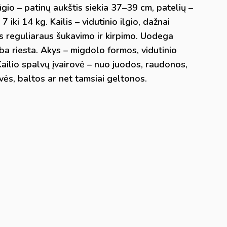
gio – patinų aukštis siekia 37–39 cm, patelių –
 iki 14 kg. Kailis – vidutinio ilgio, dažnai
is reguliaraus šukavimo ir kirpimo. Uodega
 arba riesta. Akys – migdolo formos, vidutinio
. Kailio spalvų įvairovė – nuo juodos, raudonos,
lvės, baltos ar net tamsiai geltonos.