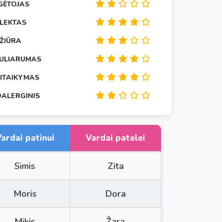
GĖTOJAS
ELEKTAS
EŽIŪRA
ULIARUMAS
SITAIKYMAS
OALERGINIS
ardai patinui
Vardai patelei
Simis
Zita
Moris
Dora
Mikis
Žara