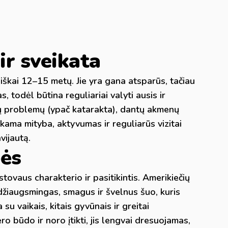
r sveikata
iškai 12–15 metų. Jie yra gana atsparūs, tačiau
s, todėl būtina reguliariai valyti ausis ir
akių problemų (ypač katarakta), dantų akmenų
nkama mityba, aktyvumas ir reguliarūs vizitai
vijautą.
bės
tovaus charakterio ir pasitikintis. Amerikiečių
žiaugsmingas, smagus ir švelnus šuo, kuris
 su vaikais, kitais gyvūnais ir greitai
o būdo ir noro įtikti, jis lengvai dresuojamas,