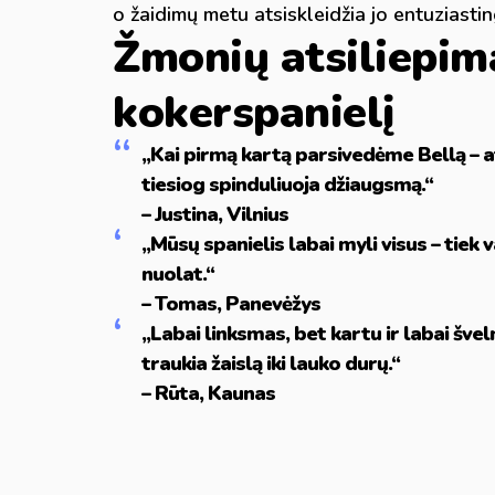
o žaidimų metu atsiskleidžia jo entuziastin
Žmonių atsiliepima
kokerspanielį
„Kai pirmą kartą parsivedėme Bellą – at
tiesiog spinduliuoja džiaugsmą.“
– Justina, Vilnius
„Mūsų spanielis labai myli visus – tiek v
nuolat.“
– Tomas, Panevėžys
„Labai linksmas, bet kartu ir labai švelnu
traukia žaislą iki lauko durų.“
– Rūta, Kaunas