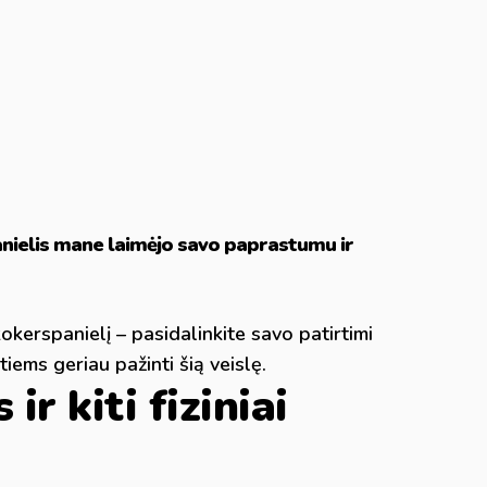
panielis mane laimėjo savo paprastumu ir
kokerspanielį – pasidalinkite savo patirtimi
iems geriau pažinti šią veislę.
 ir kiti fiziniai