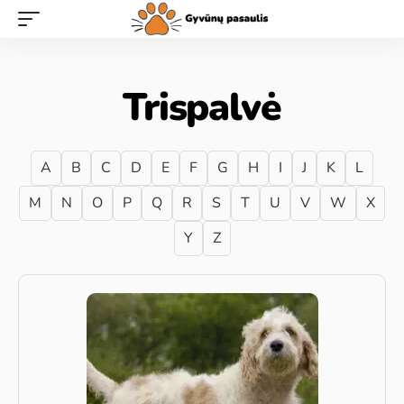
Trispalvė
A
B
C
D
E
F
G
H
I
J
K
L
M
N
O
P
Q
R
S
T
U
V
W
X
Y
Z