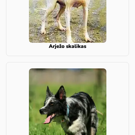
Arježo skalikas