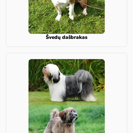
Švedų dašbrakas