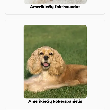
Amerikiečių fokshaundas
Amerikiečių kokerspanielis