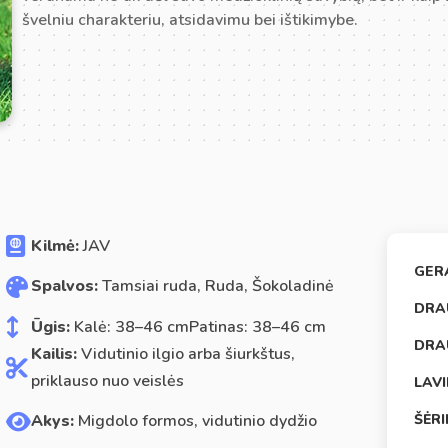
švelniu charakteriu, atsidavimu bei ištikimybe.
Kilmė:
JAV
GER
Spalvos:
Tamsiai ruda, Ruda, Šokoladinė
DRA
Ūgis:
Kalė: 38–46 cmPatinas: 38–46 cm
DRA
Kailis:
Vidutinio ilgio arba šiurkštus,
priklauso nuo veislės
LAV
ŠĖR
Akys:
Migdolo formos, vidutinio dydžio