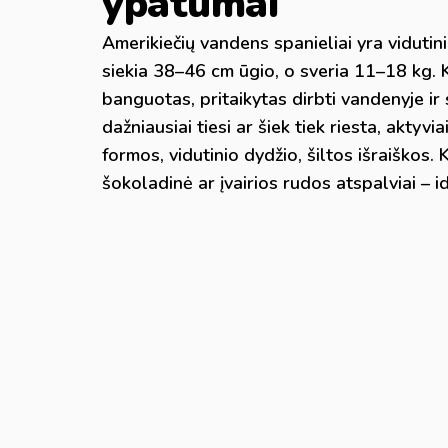
ypatumai
Amerikiečių vandens spanieliai yra vidutini
siekia 38–46 cm ūgio, o sveria 11–18 kg. Ka
banguotas, pritaikytas dirbti vandenyje ir 
dažniausiai tiesi ar šiek tiek riesta, akty
formos, vidutinio dydžio, šiltos išraiškos.
šokoladinė ar įvairios rudos atspalviai – i