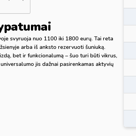
i ypatumai
voje svyruoja nuo 1100 iki 1800 eurų. Tai reta
užsienyje arba iš anksto rezervuoti šuniuką.
izdą, bet ir funkcionalumą – šuo turi būti vikrus,
 universalumo jis dažnai pasirenkamas aktyvių