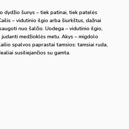
o dydžio šunys – tiek patinai, tiek patelės
ilis – vidutinio ilgio arba šiurkštus, dažnai
saugoti nuo šalčio. Uodega – vidutinio ilgio,
viai judanti medžioklės metu. Akys – migdolo
 Kailio spalvos paprastai tamsios: tamsiai ruda,
dealiai susiliejančios su gamta.