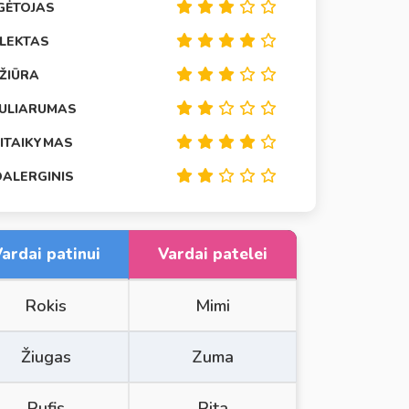
GĖTOJAS
ELEKTAS
EŽIŪRA
ULIARUMAS
SITAIKYMAS
OALERGINIS
ardai patinui
Vardai patelei
Rokis
Mimi
Žiugas
Zuma
Rufis
Rita