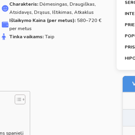
SER
Charakteris:
Dėmesingas, Draugiškas,
Atsidavęs, Drąsus, Ištikimas, Atkaklus
INT
Išlaikymo Kaina (per metus):
580–720 €
PRI
per metus
POP
Tinka vaikams:
Taip
PRI
HIP
V
ns spanielį