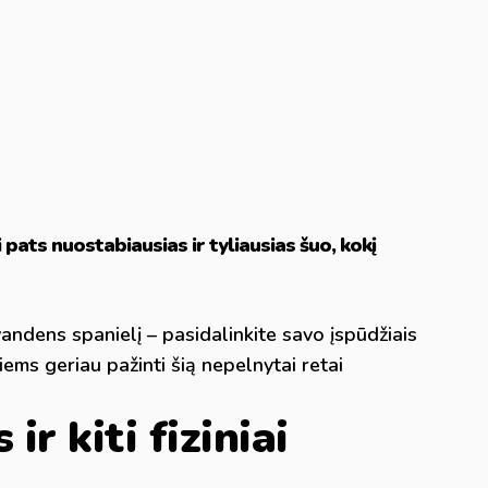
ai pats nuostabiausias ir tyliausias šuo, kokį
vandens spanielį – pasidalinkite savo įspūdžiais
iems geriau pažinti šią nepelnytai retai
 ir kiti fiziniai