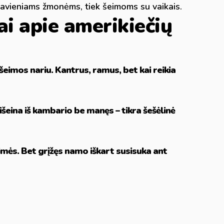
ek pavieniams žmonėms, tiek šeimoms su vaikais.
i apie amerikiečių
šeimos nariu. Kantrus, ramus, bet kai reikia
šeina iš kambario be manęs – tikra šešėlinė
aimės. Bet grįžęs namo iškart susisuka ant