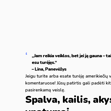
„Jam reikia veiklos, bet jei ją gauna – t
esu turėjęs.“
– Lina, Panevėžys
Jeigu turite arba esate turėję amerikiečių 
komentaruose! Jūsų patirtis gali padėti kit
pasirenkamą veislę.
Spalva, kailis, akys