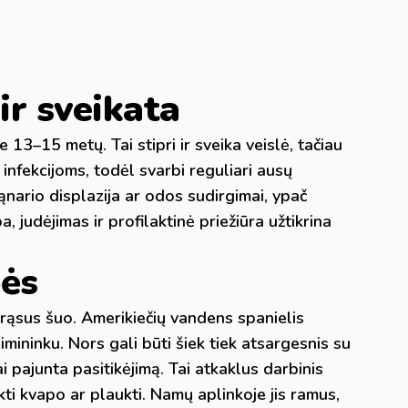
r sveikata
13–15 metų. Tai stipri ir sveika veislė, tačiau
sų infekcijoms, todėl svarbi reguliari ausų
ąnario displazija ar odos sudirgimai, ypač
judėjimas ir profilaktinė priežiūra užtikrina
bės
drąsus šuo. Amerikiečių vandens spanielis
imininku. Nors gali būti šiek tiek atsargesnis su
ai pajunta pasitikėjimą. Tai atkaklus darbinis
kti kvapo ar plaukti. Namų aplinkoje jis ramus,