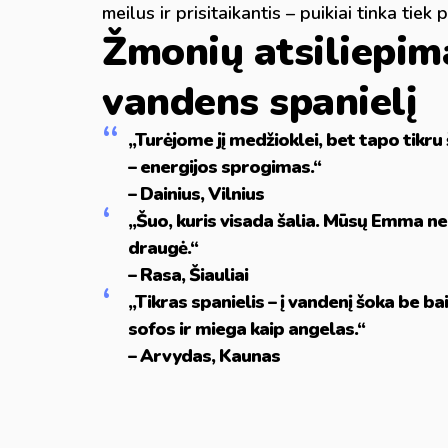
meilus ir prisitaikantis – puikiai tinka ti
Žmonių atsiliepima
vandens spanielį
„Turėjome jį medžioklei, bet tapo tikru 
– energijos sprogimas.“
– Dainius, Vilnius
„Šuo, kuris visada šalia. Mūsų Emma nei
draugė.“
– Rasa, Šiauliai
„Tikras spanielis – į vandenį šoka be b
sofos ir miega kaip angelas.“
– Arvydas, Kaunas