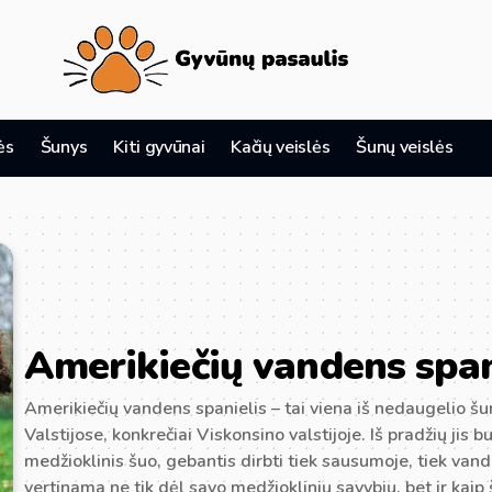
ės
Šunys
Kiti gyvūnai
Kačių veislės
Šunų veislės
Amerikiečių vandens span
Amerikiečių vandens spanielis – tai viena iš nedaugelio šun
Valstijose, konkrečiai Viskonsino valstijoje. Iš pradžių jis
medžioklinis šuo, gebantis dirbti tiek sausumoje, tiek vand
vertinama ne tik dėl savo medžioklinių savybių, bet ir kaip