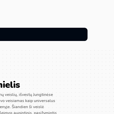
ielis
ų veislių, išvestų Jungtinėse
 buvo veisiamas kaip universalus
enyje. Šiandien ši veislė
 šeimos augintinis, pasižymintis