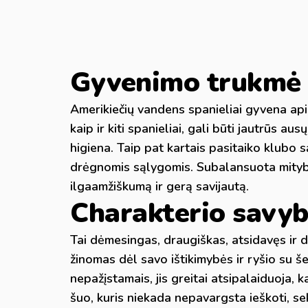
Gyvenimo trukmė i
Amerikiečių vandens spanieliai gyvena apie 
kaip ir kiti spanieliai, gali būti jautrūs au
higiena. Taip pat kartais pasitaiko klubo s
drėgnomis sąlygomis. Subalansuota mityba, 
ilgaamžiškumą ir gerą savijautą.
Charakterio savy
Tai dėmesingas, draugiškas, atsidavęs ir 
žinomas dėl savo ištikimybės ir ryšio su še
nepažįstamais, jis greitai atsipalaiduoja, k
šuo, kuris niekada nepavargsta ieškoti, se