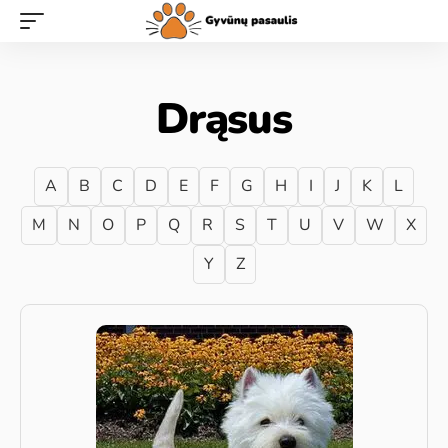
Drąsus
A
B
C
D
E
F
G
H
I
J
K
L
M
N
O
P
Q
R
S
T
U
V
W
X
Y
Z