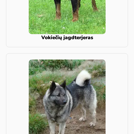
Vokiečių jagdterjeras