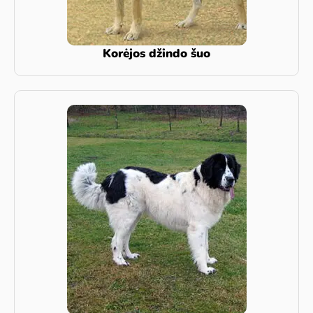
Korėjos džindo šuo