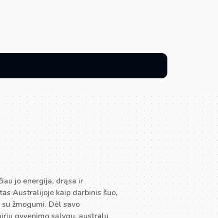
čiau jo energija, drąsa ir
as Australijoje kaip darbinis šuo,
tu su žmogumi. Dėl savo
vairių gyvenimo sąlygų, australų