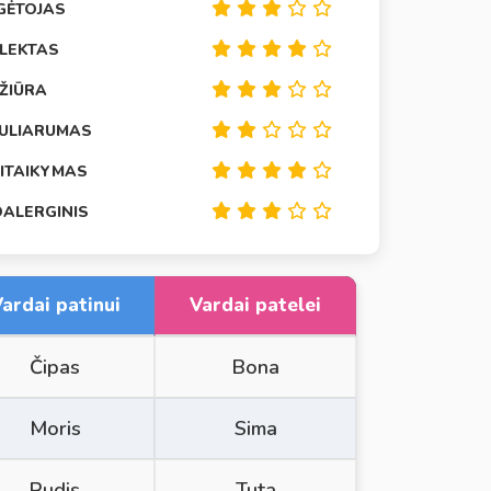
GĖTOJAS
ELEKTAS
EŽIŪRA
ULIARUMAS
SITAIKYMAS
OALERGINIS
ardai patinui
Vardai patelei
Čipas
Bona
Moris
Sima
Rudis
Tuta