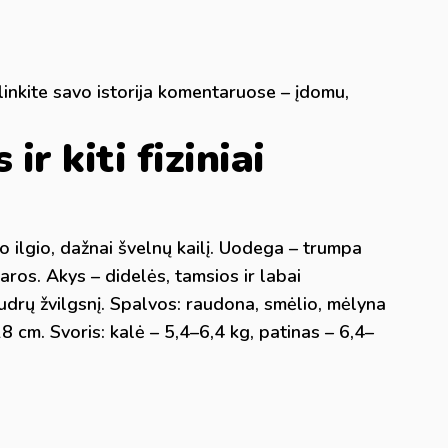
alinkite savo istorija komentaruose – įdomu,
 ir kiti fiziniai
o ilgio, dažnai švelnų kailį. Uodega – trumpa
aros. Akys – didelės, tamsios ir labai
 budrų žvilgsnį. Spalvos: raudona, smėlio, mėlyna
–28 cm. Svoris: kalė – 5,4–6,4 kg, patinas – 6,4–