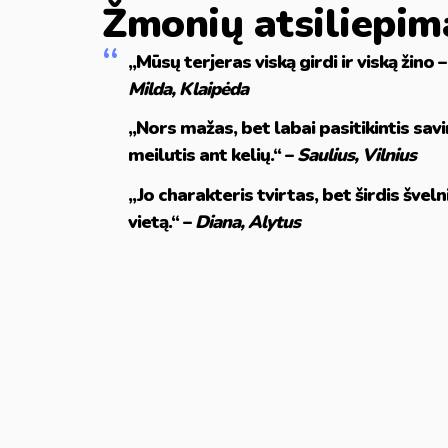
Žmonių atsiliepim
„Mūsų terjeras viską girdi ir viską žino 
Milda, Klaipėda
„Nors mažas, bet labai pasitikintis savim
meilutis ant kelių.“ –
Saulius, Vilnius
„Jo charakteris tvirtas, bet širdis švel
vietą.“ –
Diana, Alytus