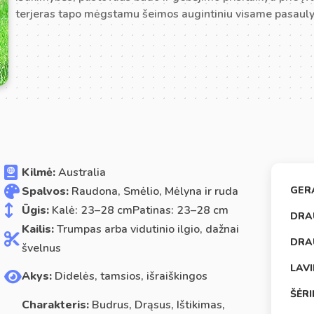
terjeras tapo mėgstamu šeimos augintiniu visame pasauly
Kilmė:
Australia
Spalvos:
Raudona, Smėlio, Mėlyna ir ruda
GER
Ūgis:
Kalė: 23–28 cmPatinas: 23–28 cm
DRA
Kailis:
Trumpas arba vidutinio ilgio, dažnai
DRA
švelnus
LAV
Akys:
Didelės, tamsios, išraiškingos
ŠĖR
Charakteris:
Budrus, Drąsus, Ištikimas,