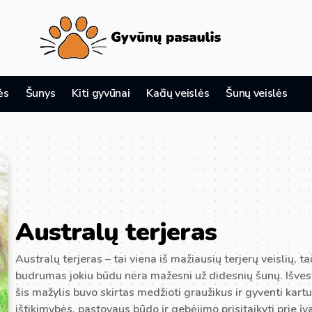
ės
Šunys
Kiti gyvūnai
Kačių veislės
Šunų veislės
Australų terjeras
Australų terjeras – tai viena iš mažiausių terjerų veislių, ta
budrumas jokiu būdu nėra mažesni už didesnių šunų. Išvest
šis mažylis buvo skirtas medžioti graužikus ir gyventi kar
ištikimybės, pastovaus būdo ir gebėjimo prisitaikyti prie į