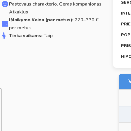
SER
Pastovaus charakterio, Geras kompanionas,
Atkaklus
INT
Išlaikymo Kaina (per metus):
270–330 €
PRI
per metus
POP
Tinka vaikams:
Taip
PRI
HIP
V