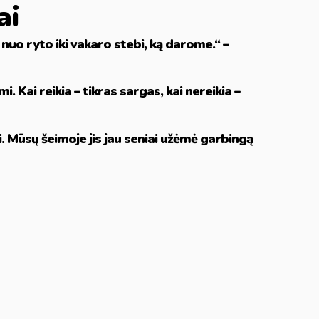
ai
– nuo ryto iki vakaro stebi, ką darome.“ –
i. Kai reikia – tikras sargas, kai nereikia –
ni. Mūsų šeimoje jis jau seniai užėmė garbingą