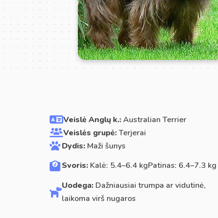
Veislė Anglų k.:
Australian Terrier
Veislės grupė:
Terjerai
Dydis:
Maži šunys
Svoris:
Kalė: 5.4–6.4 kgPatinas: 6.4–7.3 kg
Uodega:
Dažniausiai trumpa ar vidutinė,
laikoma virš nugaros