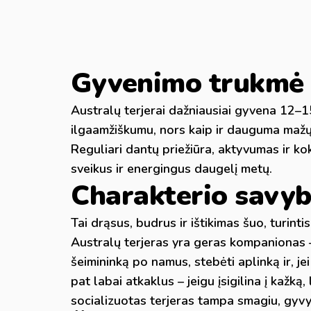
Gyvenimo trukmė i
Australų terjerai dažniausiai gyvena 12–15
ilgaamžiškumu, nors kaip ir dauguma mažų v
Reguliari dantų priežiūra, aktyvumas ir ko
sveikus ir energingus daugelį metų.
Charakterio savy
Tai drąsus, budrus ir ištikimas šuo, turintis
Australų terjeras yra geras kompanionas –
šeimininką po namus, stebėti aplinką ir, jei 
pat labai atkaklus – jeigu įsigilina į kažką
socializuotas terjeras tampa smagiu, gyvy