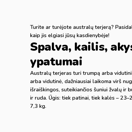
Turite ar turėjote australų terjerą? Pasid
kaip jis elgiasi jūsų kasdienybėje!
Spalva, kailis, akys
ypatumai
Australų terjeras turi trumpą arba vidutini
arba vidutinė, dažniausiai laikoma virš nug
išraiškingos, suteikiančios šuniui žvalų ir
ir ruda. Ūgis: tiek patinai, tiek kalės – 23
7,3 kg.