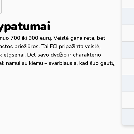
i ypatumai
nuo 700 iki 900 eurų. Veislė gana reta, bet
os priežiūros. Tai FCI pripažinta veislė,
iek elgsenai. Dėl savo dydžio ir charakterio
 tiek namui su kiemu – svarbiausia, kad šuo gautų