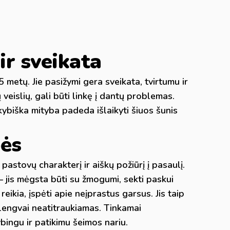
r sveikata
 metų. Jie pasižymi gera sveikata, tvirtumu ir
eislių, gali būti linkę į dantų problemas.
kybiška mityba padeda išlaikyti šiuos šunis
bės
 pastovų charakterį ir aiškų požiūrį į pasaulį.
 jis mėgsta būti su žmogumi, sekti paskui
reikia, įspėti apie neįprastus garsus. Jis taip
, lengvai neatitraukiamas. Tinkamai
bingu ir patikimu šeimos nariu.