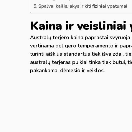
Spalva, kailis, akys ir kiti fiziniai ypatumai
Kaina ir veislinia
Australų terjero kaina paprastai svyruoja 
vertinama dėl gero temperamento ir paprast
turinti aiškius standartus tiek išvaizdai, t
australų terjeras puikiai tinka tiek butui,
pakankamai dėmesio ir veiklos.