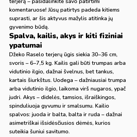
terjerą – pasidalinkite savo patirtimi
komentaruose! Jūsų patirtys padeda kitiems
suprasti, ar šis aktyvus mažylis atitinka jų
gyvenimo būdą.
Spalva, kailis, akys ir kiti fiziniai
ypatumai
Džeko Raselo terjerų ūgis siekia 30–36 cm,
svoris – 6–7,5 kg. Kailis gali būti trumpas arba
vidutinio ilgio, dažnai švelnus, bet tankus,
kartais šiurkštus. Uodega – dažniausiai trumpa
arba vidutinio ilgio, laikoma virš nugaros, ypač
judri. Akys – didelės, tamsios, išraiškingos,
spinduliuoja gyvumu ir smalsumu. Kailio
spalvos: juoda ir balta, balta ir ruda – dažnai
asimetriškai išsidėsčiusios dėmės, kurios
suteikia šuniui savitumo.