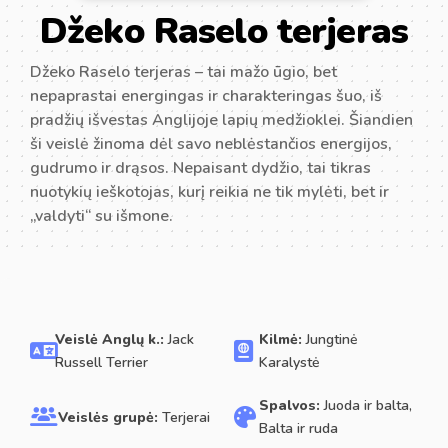
Džeko Raselo terjeras
Džeko Raselo terjeras – tai mažo ūgio, bet
nepaprastai energingas ir charakteringas šuo, iš
pradžių išvestas Anglijoje lapių medžioklei. Šiandien
ši veislė žinoma dėl savo neblėstančios energijos,
gudrumo ir drąsos. Nepaisant dydžio, tai tikras
nuotykių ieškotojas, kurį reikia ne tik mylėti, bet ir
„valdyti“ su išmone.
Veislė Anglų k.:
Jack
Kilmė:
Jungtinė
Russell Terrier
Karalystė
Spalvos:
Juoda ir balta,
Veislės grupė:
Terjerai
Balta ir ruda