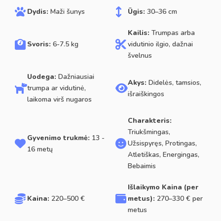
Dydis:
Maži šunys
Ūgis:
30–36 cm
Kailis:
Trumpas arba
Svoris:
6-7.5 kg
vidutinio ilgio, dažnai
švelnus
Uodega:
Dažniausiai
Akys:
Didelės, tamsios,
trumpa ar vidutinė,
išraiškingos
laikoma virš nugaros
Charakteris:
Triukšmingas,
Gyvenimo trukmė:
13 -
Užsispyręs, Protingas,
16 metų
Atletiškas, Energingas,
Bebaimis
Išlaikymo Kaina (per
Kaina:
220–500 €
metus):
270–330 € per
metus