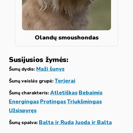
Olandų smoushondas
Susijusios žymės:
Maži šunys
Šunų dydis:
Terjerai
Šunų veislės grupė:
Atletiškas
Bebaimis
Šunų charakteris:
Energingas
Protingas
Triukšmingas
Užsispyręs
Balta ir Ruda
Juoda ir Balta
Šunų spalva: