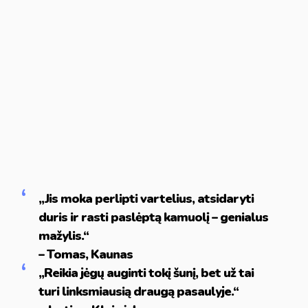
„Jis moka perlipti vartelius, atsidaryti
duris ir rasti paslėptą kamuolį – genialus
mažylis.“
– Tomas, Kaunas
„Reikia jėgų auginti tokį šunį, bet už tai
turi linksmiausią draugą pasaulyje.“