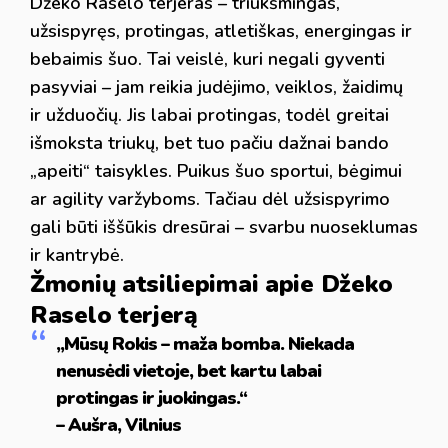
Džeko Raselo terjeras – triukšmingas,
užsispyręs, protingas, atletiškas, energingas ir
bebaimis šuo. Tai veislė, kuri negali gyventi
pasyviai – jam reikia judėjimo, veiklos, žaidimų
ir užduočių. Jis labai protingas, todėl greitai
išmoksta triukų, bet tuo pačiu dažnai bando
„apeiti“ taisykles. Puikus šuo sportui, bėgimui
ar agility varžyboms. Tačiau dėl užsispyrimo
gali būti iššūkis dresūrai – svarbu nuoseklumas
ir kantrybė.
Žmonių atsiliepimai apie Džeko
Raselo terjerą
„Mūsų Rokis – maža bomba. Niekada
nenusėdi vietoje, bet kartu labai
protingas ir juokingas.“
– Aušra, Vilnius