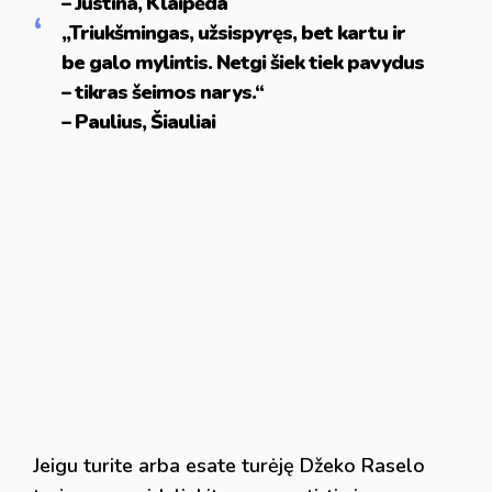
– Justina, Klaipėda
„Triukšmingas, užsispyręs, bet kartu ir
be galo mylintis. Netgi šiek tiek pavydus
– tikras šeimos narys.“
– Paulius, Šiauliai
Jeigu turite arba esate turėję Džeko Raselo