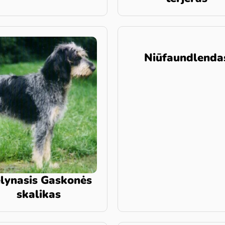
Niūfaundlenda
lynasis Gaskonės
skalikas