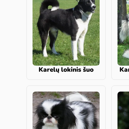
Karelų lokinis šuo
Ka