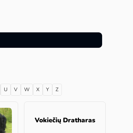
U
V
W
X
Y
Z
Vokiečių Dratharas