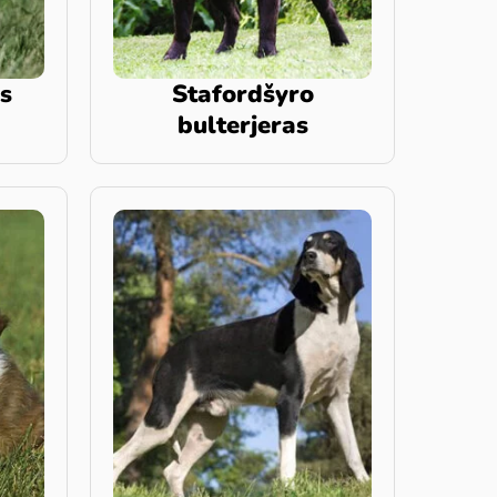
is
Stafordšyro
bulterjeras