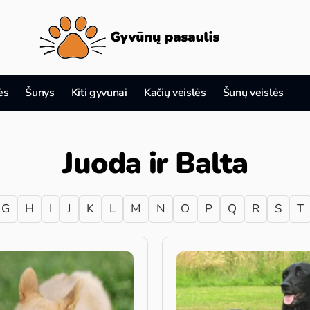
ės
Šunys
Kiti gyvūnai
Kačių veislės
Šunų veislės
Juoda ir Balta
G
H
I
J
K
L
M
N
O
P
Q
R
S
T