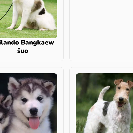
ilando Bangkaew
šuo