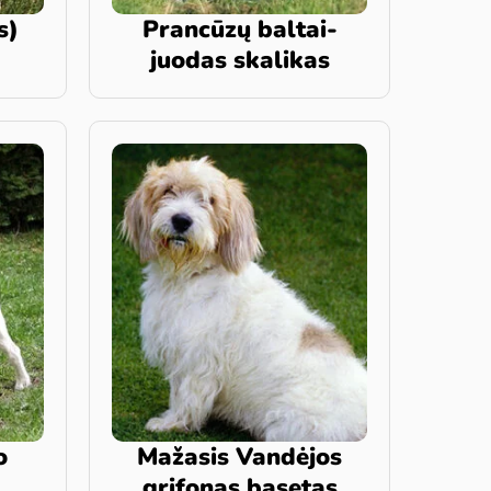
s)
Prancūzų baltai-
juodas skalikas
o
Mažasis Vandėjos
grifonas basetas