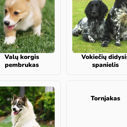
Valų korgis
Vokiečių didysi
pembrukas
spanielis
Tornjakas