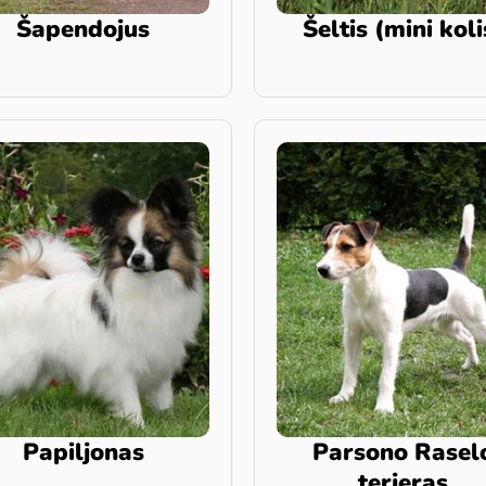
Šapendojus
Šeltis (mini koli
Papiljonas
Parsono Rasel
terjeras