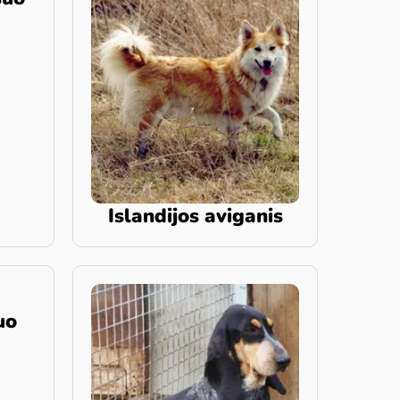
Islandijos aviganis
uo