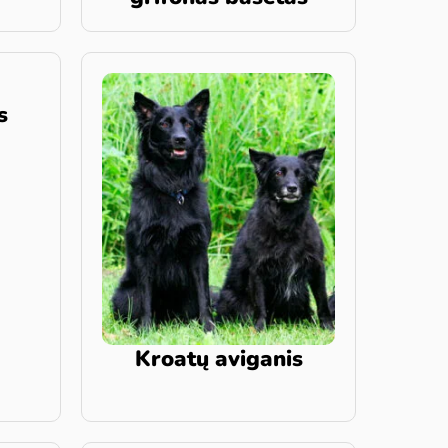
s
Kroatų aviganis