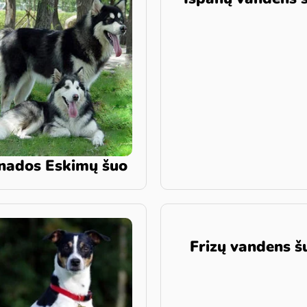
nados Eskimų šuo
Frizų vandens š