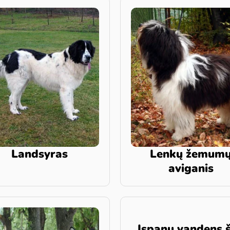
Landsyras
Lenkų žemum
aviganis
Ispanų vandens 