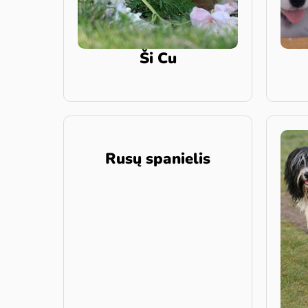
Ši Cu
Rusų spanielis