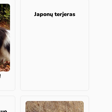
Japonų terjeras
ų
šuo