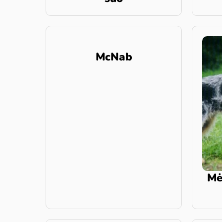
McNab
Mė