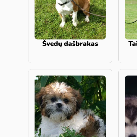
Švedų dašbrakas
Ta