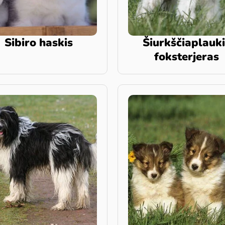
Sibiro haskis
Šiurkščiaplauk
foksterjeras