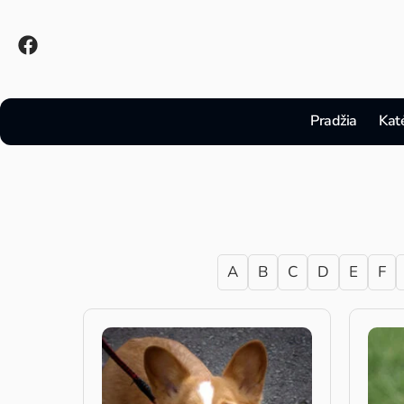
Pradžia
Kat
A
B
C
D
E
F