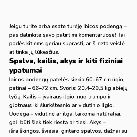
Jeigu turite arba esate turėję Ibicos podengą –
pasidalinkite savo patirtimi komentaruose! Tai
padės kitiems geriau suprasti, ar ši reta veislė
atitinka jų lūkesčius.
Spalva, kailis, akys ir kiti fiziniai
ypatumai
Ibicos podengų patelės siekia 60–67 cm ūgio,
patinai – 66–72 cm. Svoris: 20,4–29,5 kg abiejų
lyčių. Kailis – įvairaus ilgio: nuo trumpo ir
glotnaus iki šiurkštesnio ar vidutinio ilgio.
Uodega – vidutinė ar ilga, laikoma natūraliai,
gali būti šiek tiek riesta ar tiesi. Akys –
išraiškingos, šviesiai gintaro spalvos, dažnai su