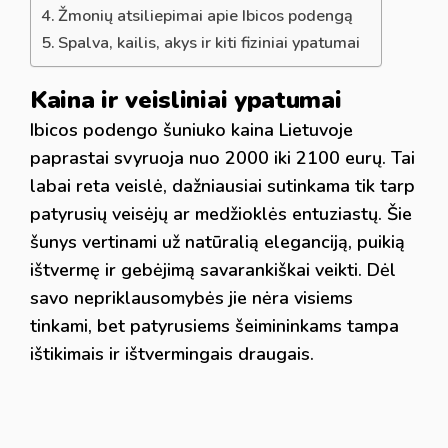
Žmonių atsiliepimai apie Ibicos podengą
Spalva, kailis, akys ir kiti fiziniai ypatumai
Kaina ir veisliniai ypatumai
Ibicos podengo šuniuko kaina Lietuvoje
paprastai svyruoja nuo 2000 iki 2100 eurų. Tai
labai reta veislė, dažniausiai sutinkama tik tarp
patyrusių veisėjų ar medžioklės entuziastų. Šie
šunys vertinami už natūralią eleganciją, puikią
ištvermę ir gebėjimą savarankiškai veikti. Dėl
savo nepriklausomybės jie nėra visiems
tinkami, bet patyrusiems šeimininkams tampa
ištikimais ir ištvermingais draugais.