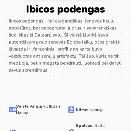
Ibicos podengas
Ibicos podengas – tai elegantiškas, lengvos kaulų
struktūros, bet nepaprastai judrus ir savarankiškas
šuo, kilęs iš Balearų salų. Ši veislė išlaikė savo
autentiškumą nuo senovės Egipto laikų, o jos grakšti
išvaizda ir „faraoninis“ profilis ne kartą buvo
vaizduotas ant senųjų artefaktų. Tai šuo, kuris ne tik
medžioja, bet ir mėgsta bendrauti, juokauti bei daryti
savus sprendimus.
Veislė Anglų k.:
Ibizan
Kilmė:
Ispanija
Hound
Spalvos:
Balta,