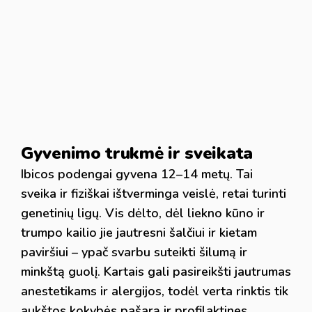
Gyvenimo trukmė ir sveikata
Ibicos podengai gyvena 12–14 metų. Tai
sveika ir fiziškai ištverminga veislė, retai turinti
genetinių ligų. Vis dėlto, dėl liekno kūno ir
trumpo kailio jie jautresni šalčiui ir kietam
paviršiui – ypač svarbu suteikti šilumą ir
minkštą guolį. Kartais gali pasireikšti jautrumas
anestetikams ir alergijos, todėl verta rinktis tik
aukštos kokybės pašarą ir profilaktines