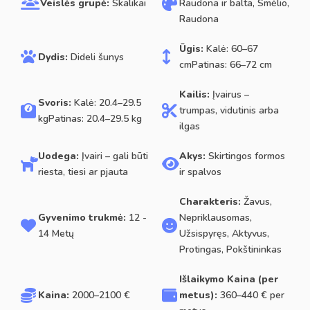
Veislės grupė:
Skalikai
Raudona ir balta, Smėlio,
Raudona
Ūgis:
Kalė: 60–67
Dydis:
Dideli šunys
cmPatinas: 66–72 cm
Kailis:
Įvairus –
Svoris:
Kalė: 20.4–29.5
trumpas, vidutinis arba
kgPatinas: 20.4–29.5 kg
ilgas
Uodega:
Įvairi – gali būti
Akys:
Skirtingos formos
riesta, tiesi ar pjauta
ir spalvos
Charakteris:
Žavus,
Gyvenimo trukmė:
12 -
Nepriklausomas,
14 Metų
Užsispyręs, Aktyvus,
Protingas, Pokštininkas
Išlaikymo Kaina (per
Kaina:
2000–2100 €
metus):
360–440 € per