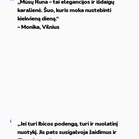
„Mūsų Runa – tai elegancijos ir išdaigų
karalienė. Šuo, kuris moka nustebinti
kiekvieną dieną.“
– Monika, Vilnius
„Jei turi Ibicos podengą, turi ir nuolatinį
nuotykį. Jis pats susigalvoja žaidimus ir