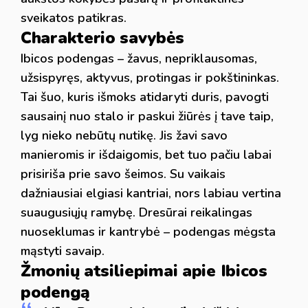
sveikatos patikras.
Charakterio savybės
Ibicos podengas – žavus, nepriklausomas,
užsispyręs, aktyvus, protingas ir pokštininkas.
Tai šuo, kuris išmoks atidaryti duris, pavogti
sausainį nuo stalo ir paskui žiūrės į tave taip,
lyg nieko nebūtų nutikę. Jis žavi savo
manieromis ir išdaigomis, bet tuo pačiu labai
prisiriša prie savo šeimos. Su vaikais
dažniausiai elgiasi kantriai, nors labiau vertina
suaugusiųjų ramybę. Dresūrai reikalingas
nuoseklumas ir kantrybė – podengas mėgsta
mąstyti savaip.
Žmonių atsiliepimai apie Ibicos
podengą