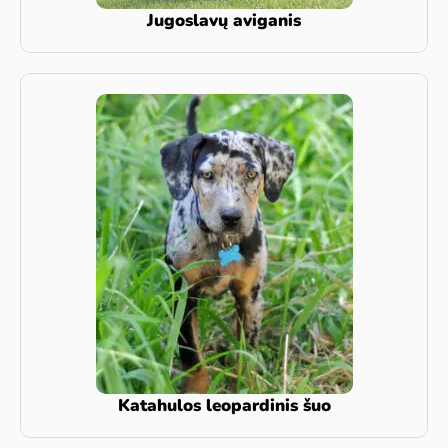
Jugoslavų aviganis
Katahulos leopardinis šuo