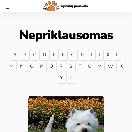
Nepriklausomas
A
B
C
D
E
F
G
H
I
J
K
L
M
N
O
P
Q
R
S
T
U
V
W
X
Y
Z