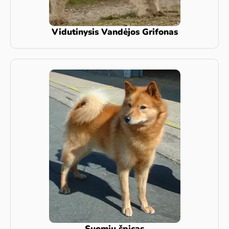
Vidutinysis Vandėjos Grifonas
Suomių špicas