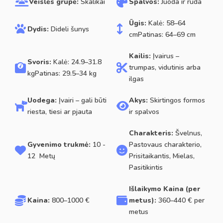
Veislės grupė:
Skalikai
Spalvos:
Juoda ir ruda
Ūgis:
Kalė: 58–64
Dydis:
Dideli šunys
cmPatinas: 64–69 cm
Kailis:
Įvairus –
Svoris:
Kalė: 24.9–31.8
trumpas, vidutinis arba
kgPatinas: 29.5–34 kg
ilgas
Uodega:
Įvairi – gali būti
Akys:
Skirtingos formos
riesta, tiesi ar pjauta
ir spalvos
Charakteris:
Švelnus,
Gyvenimo trukmė:
10 -
Pastovaus charakterio,
12 Metų
Prisitaikantis, Mielas,
Pasitikintis
Išlaikymo Kaina (per
Kaina:
800–1000 €
metus):
360–440 € per
metus