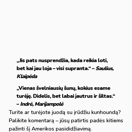
„Jis pats nusprendžia, kada reikia loti,
bet kai jau loja – visi supranta.“ –
Saulius,
Klaipėda
„Vienas švelniausių šunų, kokius esame
turėję. Didelis, bet labai jautrus ir šiltas.“
–
Indrė, Marijampolė
Turite ar turėjote juodą su įrūdžiu kunhoundą?
Palikite komentarą – jūsų patirtis padės kitiems
pažinti šį Amerikos pasididžiavimą.