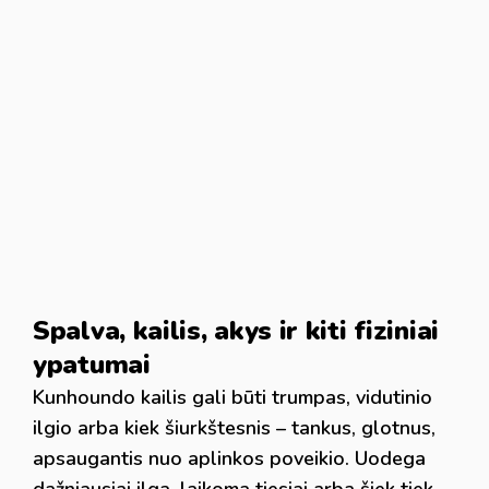
Spalva, kailis, akys ir kiti fiziniai
ypatumai
Kunhoundo kailis gali būti trumpas, vidutinio
ilgio arba kiek šiurkštesnis – tankus, glotnus,
apsaugantis nuo aplinkos poveikio. Uodega
dažniausiai ilga, laikoma tiesiai arba šiek tiek