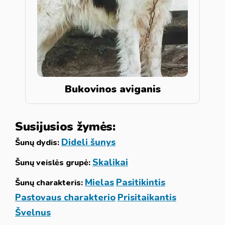
Bukovinos aviganis
Susijusios žymės:
Dideli šunys
Šunų dydis:
Skalikai
Šunų veislės grupė:
Mielas
Pasitikintis
Šunų charakteris:
Pastovaus charakterio
Prisitaikantis
Švelnus