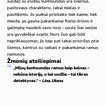
Juodas su įrūdžiu kunhoundas yra švelnus,
pastovaus charakterio, labai mielas ir
pasitikintis. Jis puikiai prisitaiko tiek kaime, tiek
mieste, jei gauna pakankamai fizinio krūvio ir
galimybę naudoti savo nosį – uoslė šiai veislei
yra gyvybiškai svarbi. Nors šuo gali būti
nepriklausomas, jis taip pat labai prisirišęs prie
šeimos, kantrus su vaikais ir pakankamai ramus
namuose.
Žmonių atsiliepimai
„Mūsų kunhoundas ramus kaip kalnas –
nebūna isterijų, o kai uodžia – tai tikras
detektyvas.“ –
Lina, Utena