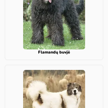
Flamandų buvjė