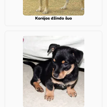
Korėjos džindo šuo