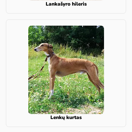
Lankašyro hileris
Lenkų kurtas