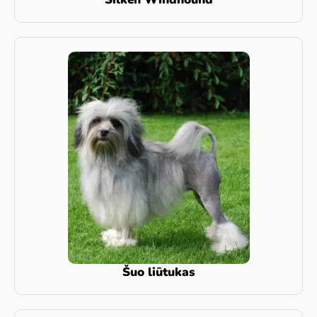
Šuo liūtukas