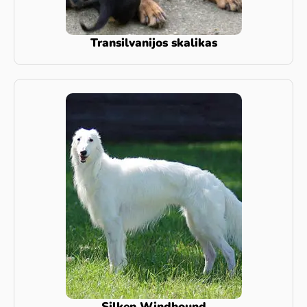
Transilvanijos skalikas
Silken Windhound