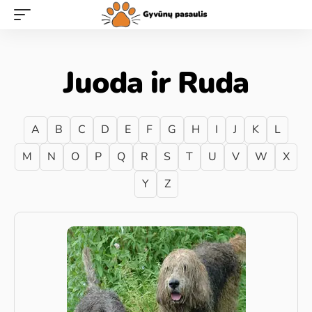
Juoda ir Ruda
A
B
C
D
E
F
G
H
I
J
K
L
M
N
O
P
Q
R
S
T
U
V
W
X
Y
Z