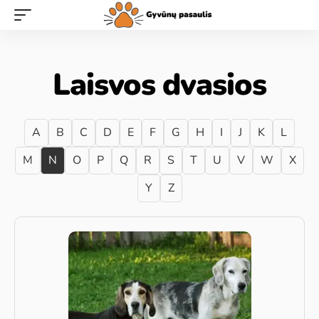
Laisvos dvasios
A
B
C
D
E
F
G
H
I
J
K
L
M
N
O
P
Q
R
S
T
U
V
W
X
Y
Z