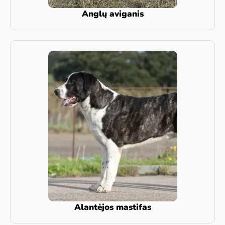
Anglų aviganis
Alantėjos mastifas