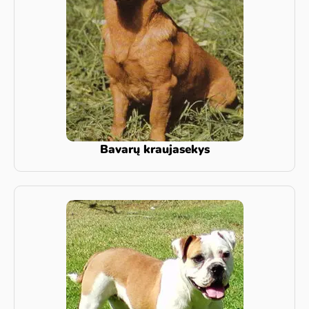
Bavarų kraujasekys