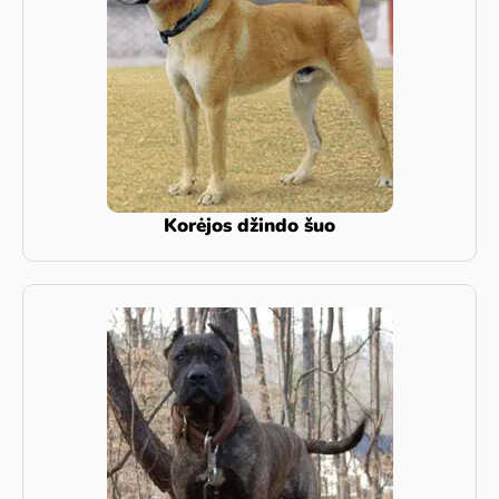
Korėjos džindo šuo