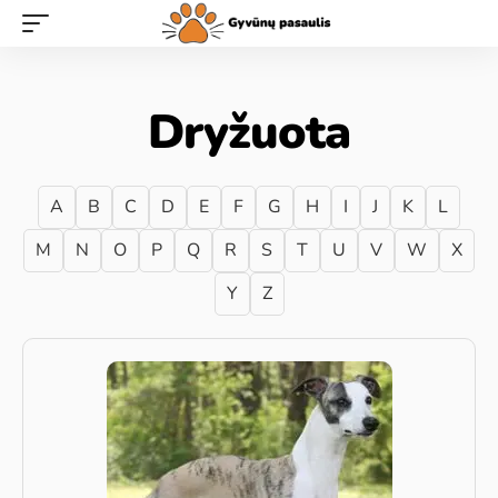
Dryžuota
A
B
C
D
E
F
G
H
I
J
K
L
M
N
O
P
Q
R
S
T
U
V
W
X
Y
Z