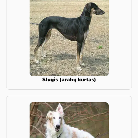
Slugis (arabų kurtas)