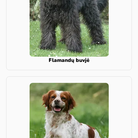
Flamandų buvjė