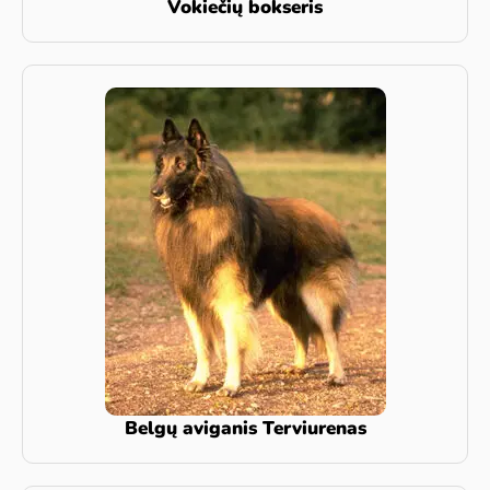
Vokiečių bokseris
Belgų aviganis Terviurenas