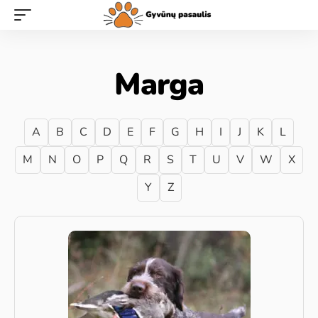
Marga
A
B
C
D
E
F
G
H
I
J
K
L
M
N
O
P
Q
R
S
T
U
V
W
X
Y
Z