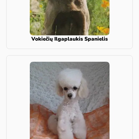
Vokiečių Ilgaplaukis Spanielis