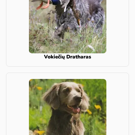
Vokiečių Dratharas