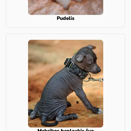
Pudelis
Meksikos beplaukis šuo