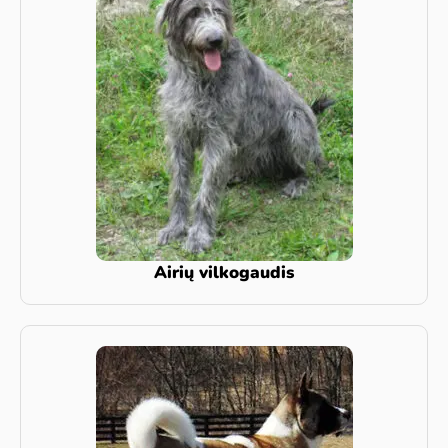
Airių vilkogaudis