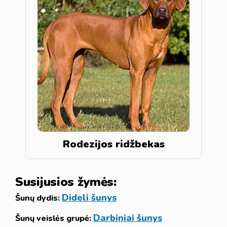
Rodezijos ridžbekas
Susijusios žymės:
Dideli šunys
Šunų dydis:
Darbiniai šunys
Šunų veislės grupė: