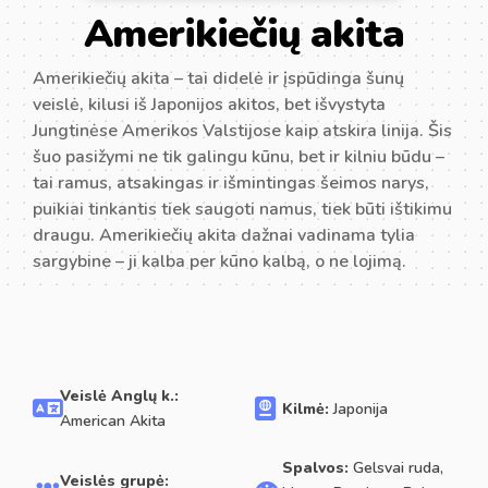
Amerikiečių akita
Amerikiečių akita – tai didelė ir įspūdinga šunų
veislė, kilusi iš Japonijos akitos, bet išvystyta
Jungtinėse Amerikos Valstijose kaip atskira linija. Šis
šuo pasižymi ne tik galingu kūnu, bet ir kilniu būdu –
tai ramus, atsakingas ir išmintingas šeimos narys,
puikiai tinkantis tiek saugoti namus, tiek būti ištikimu
draugu. Amerikiečių akita dažnai vadinama tylia
sargybine – ji kalba per kūno kalbą, o ne lojimą.
Veislė Anglų k.:
Kilmė:
Japonija
American Akita
Spalvos:
Gelsvai ruda,
Veislės grupė: