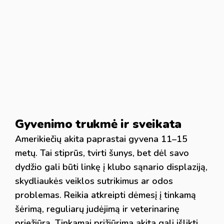
Gyvenimo trukmė ir sveikata
Amerikiečių akita paprastai gyvena 11–15
metų. Tai stiprūs, tvirti šunys, bet dėl savo
dydžio gali būti linkę į klubo sąnario displaziją,
skydliaukės veiklos sutrikimus ar odos
problemas. Reikia atkreipti dėmesį į tinkamą
šėrimą, reguliarų judėjimą ir veterinarinę
priežiūrą. Tinkamai prižiūrima akita gali išlikti