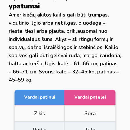
ypatumai
Amerikiečių akitos kailis gali būti trumpas,
vidutinio ilgio arba net ilgas, o uodega –
riesta, tiesi arba pjauta, priklausomai nuo
individualaus šuns. Akys – skirtingų formų ir
spalvų, dažnai išraiškingos ir stebinčios. Kailio
spalvos gali būti gelsvai ruda, marga, raudona,
balta ar kerša. Ūgis: kalė – 61–66 cm, patinas
– 66–71 cm. Svoris: kalė – 32–45 kg, patinas –
45–59 kg.
Vardai patinui
Vardai patelei
Zikis
Sora
Rudis
Tuta