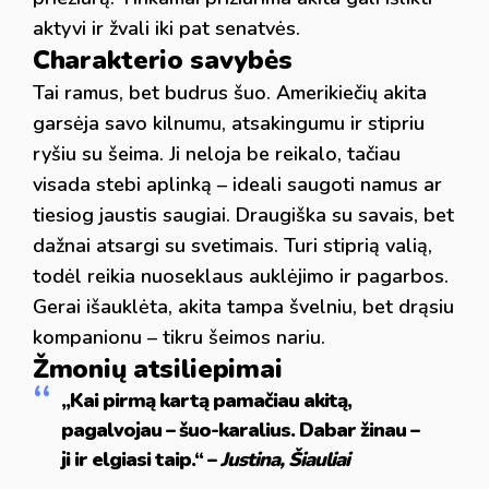
aktyvi ir žvali iki pat senatvės.
Charakterio savybės
Tai ramus, bet budrus šuo. Amerikiečių akita
garsėja savo kilnumu, atsakingumu ir stipriu
ryšiu su šeima. Ji neloja be reikalo, tačiau
visada stebi aplinką – ideali saugoti namus ar
tiesiog jaustis saugiai. Draugiška su savais, bet
dažnai atsargi su svetimais. Turi stiprią valią,
todėl reikia nuoseklaus auklėjimo ir pagarbos.
Gerai išauklėta, akita tampa švelniu, bet drąsiu
kompanionu – tikru šeimos nariu.
Žmonių atsiliepimai
„Kai pirmą kartą pamačiau akitą,
pagalvojau – šuo-karalius. Dabar žinau –
ji ir elgiasi taip.“ –
Justina, Šiauliai