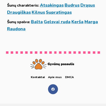
Atsakingas
Budrus
Drąsus
Šunų charakteris:
Draugiškas
Kilnus
Supratingas
Balta
Gelsvai ruda
Kerša
Marga
Šunų spalva:
Raudona
Kontaktai
Apie mus
DMCA