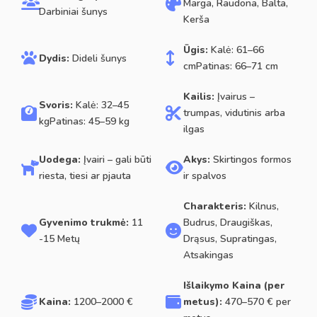
Marga, Raudona, Balta,
Darbiniai šunys
Kerša
Ūgis:
Kalė: 61–66
Dydis:
Dideli šunys
cmPatinas: 66–71 cm
Kailis:
Įvairus –
Svoris:
Kalė: 32–45
trumpas, vidutinis arba
kgPatinas: 45–59 kg
ilgas
Uodega:
Įvairi – gali būti
Akys:
Skirtingos formos
riesta, tiesi ar pjauta
ir spalvos
Charakteris:
Kilnus,
Gyvenimo trukmė:
11
Budrus, Draugiškas,
-15 Metų
Drąsus, Supratingas,
Atsakingas
Išlaikymo Kaina (per
Kaina:
1200–2000 €
metus):
470–570 € per