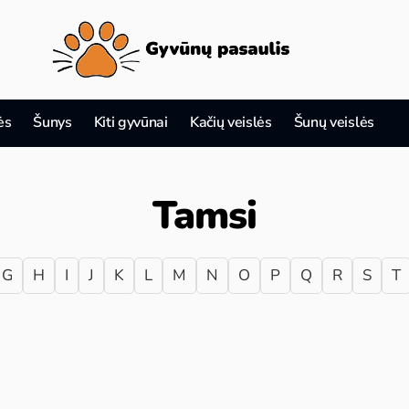
ės
Šunys
Kiti gyvūnai
Kačių veislės
Šunų veislės
Tamsi
G
H
I
J
K
L
M
N
O
P
Q
R
S
T