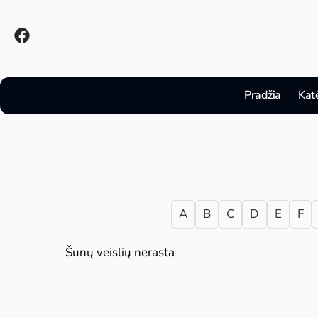
Pradžia
Kat
A
B
C
D
E
F
Šunų veislių nerasta