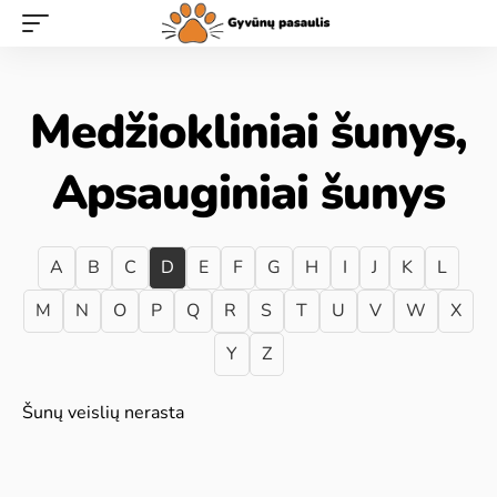
Medžiokliniai šunys,
Apsauginiai šunys
A
B
C
D
E
F
G
H
I
J
K
L
M
N
O
P
Q
R
S
T
U
V
W
X
Y
Z
Šunų veislių nerasta