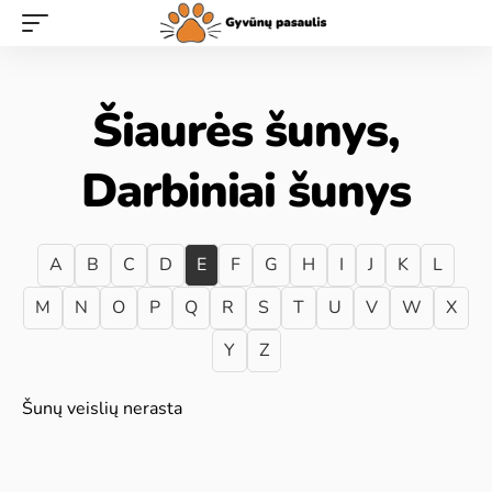
Šiaurės šunys,
Darbiniai šunys
A
B
C
D
E
F
G
H
I
J
K
L
M
N
O
P
Q
R
S
T
U
V
W
X
Y
Z
Šunų veislių nerasta