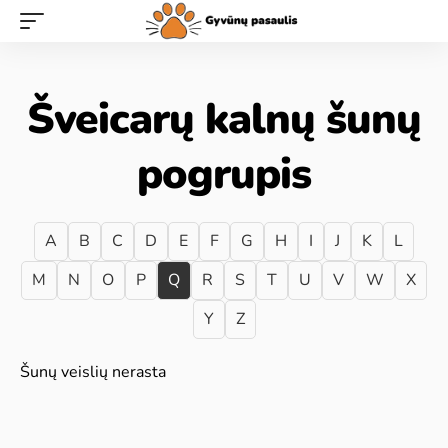
Šveicarų kalnų šunų
pogrupis
A
B
C
D
E
F
G
H
I
J
K
L
M
N
O
P
Q
R
S
T
U
V
W
X
Y
Z
Šunų veislių nerasta