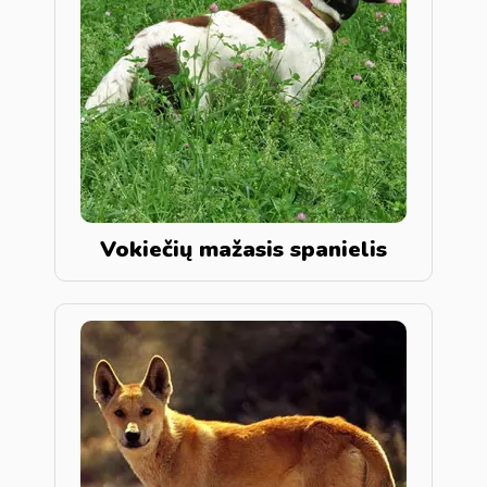
Vokiečių mažasis spanielis