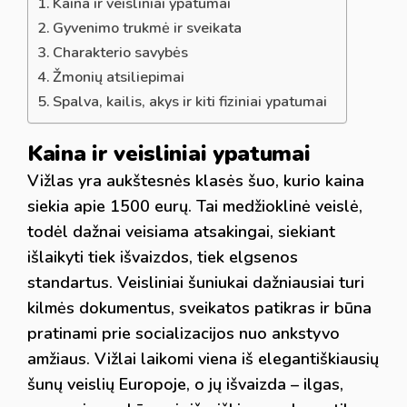
Kaina ir veisliniai ypatumai
Gyvenimo trukmė ir sveikata
Charakterio savybės
Žmonių atsiliepimai
Spalva, kailis, akys ir kiti fiziniai ypatumai
Kaina ir veisliniai ypatumai
Vižlas yra aukštesnės klasės šuo, kurio kaina
siekia apie 1500 eurų. Tai medžioklinė veislė,
todėl dažnai veisiama atsakingai, siekiant
išlaikyti tiek išvaizdos, tiek elgsenos
standartus. Veisliniai šuniukai dažniausiai turi
kilmės dokumentus, sveikatos patikras ir būna
pratinami prie socializacijos nuo ankstyvo
amžiaus. Vižlai laikomi viena iš elegantiškiausių
šunų veislių Europoje, o jų išvaizda – ilgas,