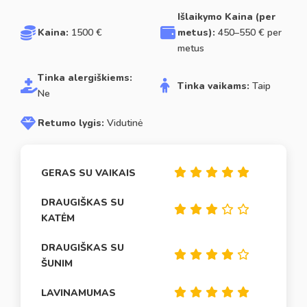
Išlaikymo Kaina (per
Kaina:
1500 €
metus):
450–550 € per
metus
Tinka alergiškiems:
Tinka vaikams:
Taip
Ne
Retumo lygis:
Vidutinė
GERAS SU VAIKAIS
DRAUGIŠKAS SU
KATĖM
DRAUGIŠKAS SU
ŠUNIM
LAVINAMUMAS