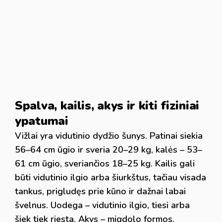
Spalva, kailis, akys ir kiti fiziniai
ypatumai
Vižlai yra vidutinio dydžio šunys. Patinai siekia
56–64 cm ūgio ir sveria 20–29 kg, kalės – 53–
61 cm ūgio, sveriančios 18–25 kg. Kailis gali
būti vidutinio ilgio arba šiurkštus, tačiau visada
tankus, prigludęs prie kūno ir dažnai labai
švelnus. Uodega – vidutinio ilgio, tiesi arba
šiek tiek riesta. Akys – migdolo formos,