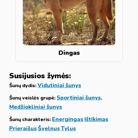
Dingas
Susijusios žymės:
Vidutiniai šunys
Šunų dydis:
Sportiniai šunys,
Šunų veislės grupė:
Medžiokliniai šunys
Energingas
Ištikimas
Šunų charakteris:
Prieraišus
Švelnus
Tylus