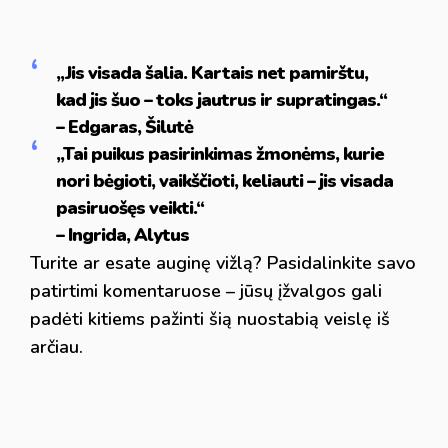
„Jis visada šalia. Kartais net pamirštu,
kad jis šuo – toks jautrus ir supratingas.“
– Edgaras, Šilutė
„Tai puikus pasirinkimas žmonėms, kurie
nori bėgioti, vaikščioti, keliauti – jis visada
pasiruošęs veikti.“
– Ingrida, Alytus
Turite ar esate auginę vižlą? Pasidalinkite savo
patirtimi komentaruose – jūsų įžvalgos gali
padėti kitiems pažinti šią nuostabią veislę iš
arčiau.