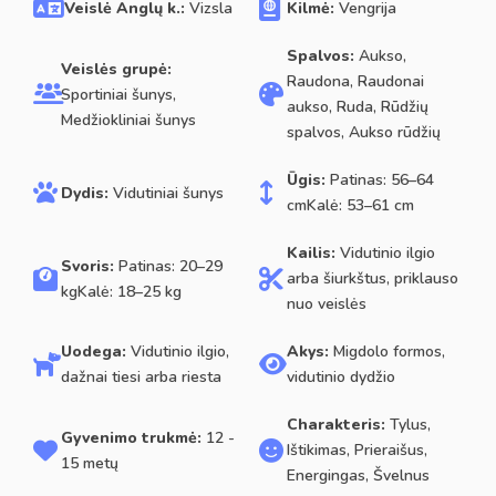
Veislė Anglų k.:
Vizsla
Kilmė:
Vengrija
Spalvos:
Aukso,
Veislės grupė:
Raudona, Raudonai
Sportiniai šunys,
aukso, Ruda, Rūdžių
Medžiokliniai šunys
spalvos, Aukso rūdžių
Ūgis:
Patinas: 56–64
Dydis:
Vidutiniai šunys
cmKalė: 53–61 cm
Kailis:
Vidutinio ilgio
Svoris:
Patinas: 20–29
arba šiurkštus, priklauso
kgKalė: 18–25 kg
nuo veislės
Uodega:
Vidutinio ilgio,
Akys:
Migdolo formos,
dažnai tiesi arba riesta
vidutinio dydžio
Charakteris:
Tylus,
Gyvenimo trukmė:
12 -
Ištikimas, Prieraišus,
15 metų
Energingas, Švelnus