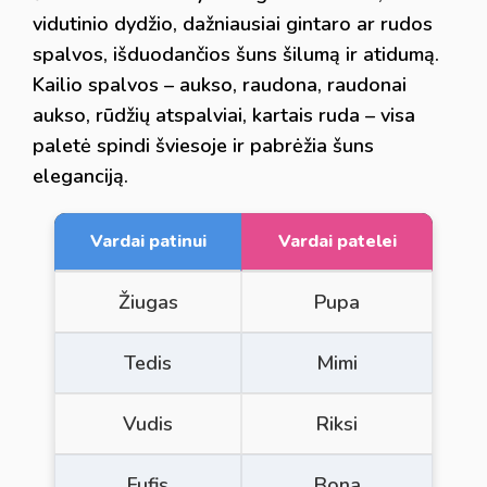
vidutinio dydžio, dažniausiai gintaro ar rudos
spalvos, išduodančios šuns šilumą ir atidumą.
Kailio spalvos – aukso, raudona, raudonai
aukso, rūdžių atspalviai, kartais ruda – visa
paletė spindi šviesoje ir pabrėžia šuns
eleganciją.
Vardai patinui
Vardai patelei
Žiugas
Pupa
Tedis
Mimi
Vudis
Riksi
Fufis
Bona