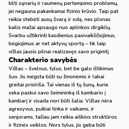
kilti sąnarių ir raumenų pertempimo problemų,
jei negauna pakankamai fizinio krūvio. Taip pat
reikia stebėti ausų švarą ir odą, nes plonas
kailis mažai apsaugo nuo aplinkos dirgiklių.
Svarbu užtikrinti kasdienius pasivaikščiojimus,
bėgiojimus ar net aktyvų sportą – tik taip
vižlas jausis pilnai realizavęs savo prigimtį.
Charakterio savybės
Vižlas – švelnus, tylus, bet be galo ištikimas
šuo. Jis mėgsta būti su žmonėmis ir labai
greitai prisiriša. Tai vienas iš tų šunų, kurie
seka paskui savo šeimininką iš kambario į
kambarį ir visada nori būti šalia. Vižlas nėra
agresyvus, puikiai tinka ir vaikams, ir
senjorams, tačiau jam reikia aiškios struktūros
ir fizinės veiklos. Nors tylus, jis geba būti