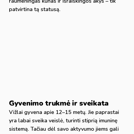
raumeningas kūnas ir išraiškingos akys – tik
patvirtina tą statusą.
Gyvenimo trukmė ir sveikata
Vižlai gyvena apie 12–15 metų. Jie paprastai
yra labai sveika veislė, turinti stiprią imuninę
sistemą. Tačiau dėl savo aktyvumo jiems gali