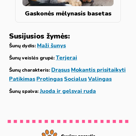
Gaskonės mėlynasis basetas
Susijusios žymės:
Maži šunys
Šunų dydis:
Terjerai
Šunų veislės grupė:
Drąsus
Mokantis prisitaikyti
Šunų charakteris:
Patikimas
Protingas
Socialus
Valingas
Juoda ir gelsvai ruda
Šunų spalva: