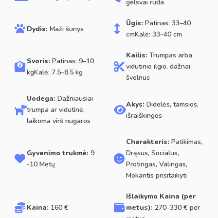
gelsvai ruda
Ūgis:
Patinas: 33–40
Dydis:
Maži šunys
cmKalė: 33–40 cm
Kailis:
Trumpas arba
Svoris:
Patinas: 9–10
vidutinio ilgio, dažnai
kgKalė: 7.5–8.5 kg
švelnus
Uodega:
Dažniausiai
Akys:
Didelės, tamsios,
trumpa ar vidutinė,
išraiškingos
laikoma virš nugaros
Charakteris:
Patikimas,
Gyvenimo trukmė:
9
Drąsus, Socialus,
-10 Metų
Protingas, Valingas,
Mokantis prisitaikyti
Išlaikymo Kaina (per
Kaina:
160 €
metus):
270–330 € per