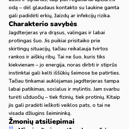
odą – dėl glaudaus kontakto su laukine gamta
gali padidėti erkių, žaizdų ar infekcijų rizika.
Charakterio savybės
Jagdterjeras yra drąsus, valingas ir labai
protingas šuo. Jis puikiai prisitaiko prie
skirtingų situacijų, tačiau reikalauja tvirtos
rankos ir aiškių ribų. Tai ne šuo, kuris tiks
kiekvienam – jo energija, noras dirbti ir stiprūs
instinktai gali kelti iššūkių šeimose be patirties.
Tačiau tinkamai auklėjamas jagdterjeras tampa
labai patikimas, socialus ir mylintis. Jam svarbu
turėti užduočių – tiek fizinių, tiek protinių. Kitaip
jis gali pradėti ieškoti veiklos pats, o tai ne
visada džiugins šeimininką.
Žmonių atsiliepimai