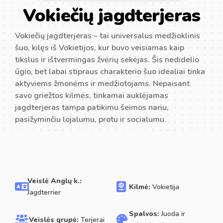
Vokiečių jagdterjeras
Vokiečių jagdterjeras – tai universalus medžioklinis
šuo, kilęs iš Vokietijos, kur buvo veisiamas kaip
tikslus ir ištvermingas žvėrių sekėjas. Šis nedidelio
ūgio, bet labai stipraus charakterio šuo idealiai tinka
aktyviems žmonėms ir medžiotojams. Nepaisant
savo griežtos kilmės, tinkamai auklėjamas
jagdterjeras tampa patikimu šeimos nariu,
pasižyminčiu lojalumu, protu ir socialumu.
Veislė Anglų k.:
Kilmė:
Vokietija
Jagdterrier
Spalvos:
Juoda ir
Veislės grupė:
Terjerai