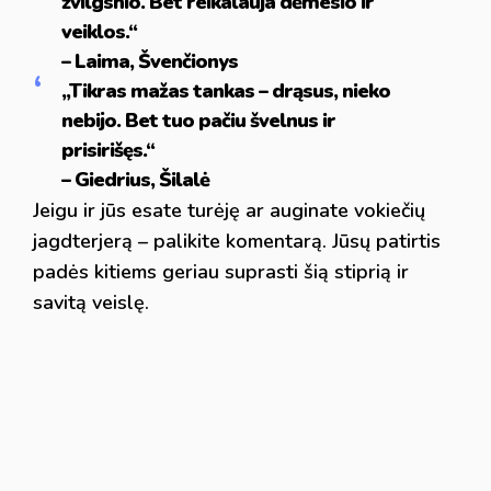
žvilgsnio. Bet reikalauja dėmesio ir
veiklos.“
– Laima, Švenčionys
„Tikras mažas tankas – drąsus, nieko
nebijo. Bet tuo pačiu švelnus ir
prisirišęs.“
– Giedrius, Šilalė
Jeigu ir jūs esate turėję ar auginate vokiečių
jagdterjerą – palikite komentarą. Jūsų patirtis
padės kitiems geriau suprasti šią stiprią ir
savitą veislę.