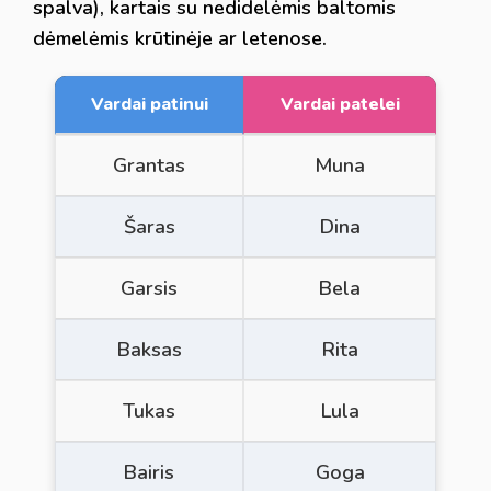
spalva), kartais su nedidelėmis baltomis
dėmelėmis krūtinėje ar letenose.
Vardai patinui
Vardai patelei
Grantas
Muna
Šaras
Dina
Garsis
Bela
Baksas
Rita
Tukas
Lula
Bairis
Goga