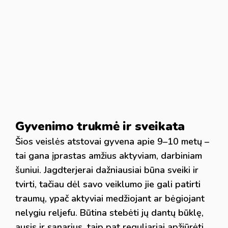
Gyvenimo trukmė ir sveikata
Šios veislės atstovai gyvena apie 9–10 metų –
tai gana įprastas amžius aktyviam, darbiniam
šuniui. Jagdterjerai dažniausiai būna sveiki ir
tvirti, tačiau dėl savo veiklumo jie gali patirti
traumų, ypač aktyviai medžiojant ar bėgiojant
nelygiu reljefu. Būtina stebėti jų dantų būklę,
ausis ir sąnarius, taip pat reguliariai apžiūrėti