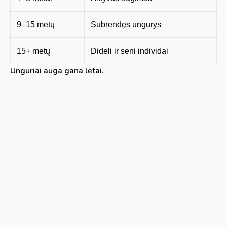
9–15 metų
Subrendęs ungurys
15+ metų
Dideli ir seni individai
Unguriai auga gana lėtai.