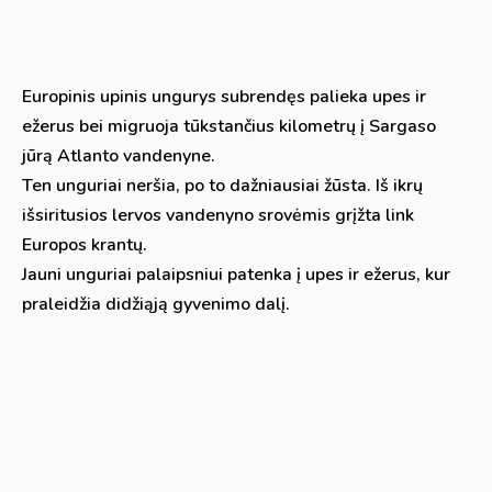
Europinis upinis ungurys subrendęs palieka upes ir
ežerus bei migruoja tūkstančius kilometrų į Sargaso
jūrą Atlanto vandenyne.
Ten unguriai neršia, po to dažniausiai žūsta. Iš ikrų
išsiritusios lervos vandenyno srovėmis grįžta link
Europos krantų.
Jauni unguriai palaipsniui patenka į upes ir ežerus, kur
praleidžia didžiąją gyvenimo dalį.