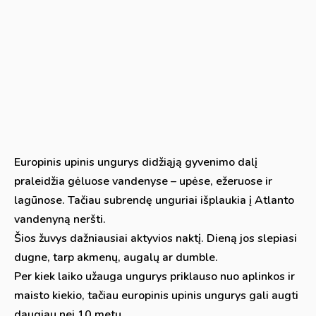
Europinis upinis ungurys didžiąją gyvenimo dalį
praleidžia gėluose vandenyse – upėse, ežeruose ir
lagūnose. Tačiau subrendę unguriai išplaukia į Atlanto
vandenyną neršti.
Šios žuvys dažniausiai aktyvios naktį. Dieną jos slepiasi
dugne, tarp akmenų, augalų ar dumble.
Per kiek laiko užauga ungurys priklauso nuo aplinkos ir
maisto kiekio, tačiau europinis upinis ungurys gali augti
daugiau nei 10 metų.