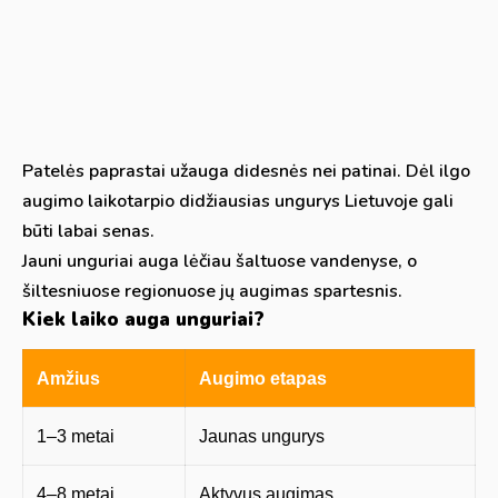
Patelės paprastai užauga didesnės nei patinai. Dėl ilgo
augimo laikotarpio didžiausias ungurys Lietuvoje gali
būti labai senas.
Jauni unguriai auga lėčiau šaltuose vandenyse, o
šiltesniuose regionuose jų augimas spartesnis.
Kiek laiko auga unguriai?
Amžius
Augimo etapas
1–3 metai
Jaunas ungurys
4–8 metai
Aktyvus augimas