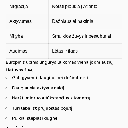
Migracija
Neršti plaukia į Atlantą
Aktyvumas
Dažniausiai naktinis
Mityba
Smulkios žuvys ir bestuburiai
Augimas
Lėtas ir ilgas
Europinis upinis ungurys laikomas viena įdomiausių
Lietuvos žuvų.
Gali gyventi daugiau nei dešimtmetį.
Daugiausia aktyvus naktį.
Neršti migruoja tūkstančius kilometrų.
Turi labai stiprų uoslės pojūtį.
Puikiai slepiasi dugne.