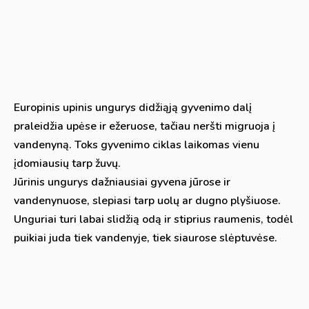
Europinis upinis ungurys didžiąją gyvenimo dalį
praleidžia upėse ir ežeruose, tačiau neršti migruoja į
vandenyną. Toks gyvenimo ciklas laikomas vienu
įdomiausių tarp žuvų.
Jūrinis ungurys dažniausiai gyvena jūrose ir
vandenynuose, slepiasi tarp uolų ar dugno plyšiuose.
Unguriai turi labai slidžią odą ir stiprius raumenis, todėl
puikiai juda tiek vandenyje, tiek siaurose slėptuvėse.