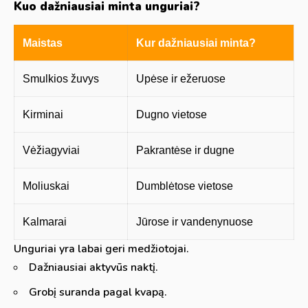
Kuo dažniausiai minta unguriai?
Maistas
Kur dažniausiai minta?
Smulkios žuvys
Upėse ir ežeruose
Kirminai
Dugno vietose
Vėžiagyviai
Pakrantėse ir dugne
Moliuskai
Dumblėtose vietose
Kalmarai
Jūrose ir vandenynuose
Unguriai yra labai geri medžiotojai.
Dažniausiai aktyvūs naktį.
Grobį suranda pagal kvapą.