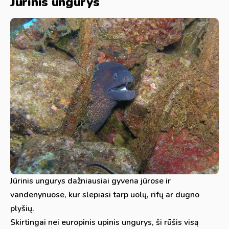
Jūrinis ungurys
Jūrinis ungurys dažniausiai gyvena jūrose ir
vandenynuose, kur slepiasi tarp uolų, rifų ar dugno
plyšių.
Skirtingai nei europinis upinis ungurys, ši rūšis visą