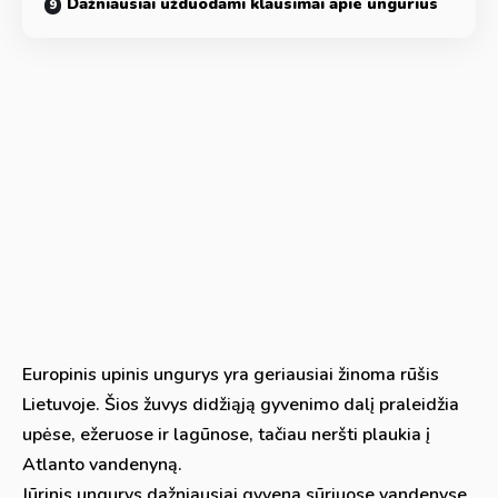
Dažniausiai užduodami klausimai apie ungurius
Europinis upinis ungurys yra geriausiai žinoma rūšis
Lietuvoje. Šios žuvys didžiąją gyvenimo dalį praleidžia
upėse, ežeruose ir lagūnose, tačiau neršti plaukia į
Atlanto vandenyną.
Jūrinis ungurys dažniausiai gyvena sūriuose vandenyse