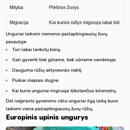
Mityba
Plėšrios žuvys
Migracija
Kai kurios rūšys migruoja labai toli
Unguriai laikomi vienomis paslaptingiausių žuvų
pasaulyje.
Turi labai lankstų kūną.
Gali gyventi tiek gėlame, tiek sūriame vandenyje.
Dauguma rūšių aktyvesnės naktį.
Puikiai slepiasi dugne.
Kai kurie unguriai migruoja tūkstančius kilometrų.
Dėl neįprasto gyvenimo ciklo unguriai ilgą laiką buvo
laikomi viena paslaptingiausių žuvų rūšių.
Europinis upinis ungurys