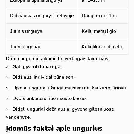
Europinis upinis ungurys
Iki 1–1,5 m
Didžiausias ungurys Lietuvoje
Daugiau nei 1 m
Jūrinis ungurys
Kelių metrų ilgio
Jauni unguriai
Keliolika centimetrų
Dideli unguriai laikomi itin vertingais laimikiais.
Gali gyventi labai ilgai.
Didžiausi individai būna seni.
Upiniai unguriai užauga mažesni nei kai kurie jūriniai.
Dydis priklauso nuo maisto kiekio.
Dideli unguriai dažniausiai gyvena gilesniuose
vandenyse.
Įdomūs faktai apie ungurius