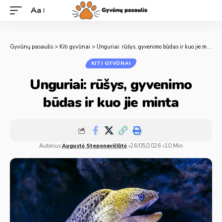
Aa
Gyvūnų pasaulis
>
Kiti gyvūnai
>
Unguriai: rūšys, gyvenimo būdas ir kuo jie minta
KITI GYVŪNAI
Unguriai: rūšys, gyvenimo
būdas ir kuo jie minta
Autorius:
Augustė Steponavičiūtė
26/05/2026
10 Min