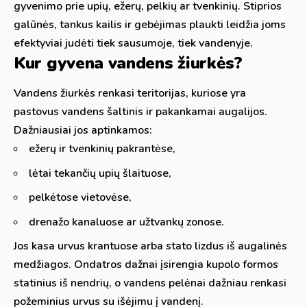
gyvenimo prie upių, ežerų, pelkių ar tvenkinių. Stiprios
galūnės, tankus kailis ir gebėjimas plaukti leidžia joms
efektyviai judėti tiek sausumoje, tiek vandenyje.
Kur gyvena vandens žiurkės?
Vandens žiurkės renkasi teritorijas, kuriose yra
pastovus vandens šaltinis ir pakankamai augalijos.
Dažniausiai jos aptinkamos:
ežerų ir tvenkinių pakrantėse,
lėtai tekančių upių šlaituose,
pelkėtose vietovėse,
drenažo kanaluose ar užtvankų zonose.
Jos kasa urvus krantuose arba stato lizdus iš augalinės
medžiagos. Ondatros dažnai įsirengia kupolo formos
statinius iš nendrių, o vandens pelėnai dažniau renkasi
požeminius urvus su išėjimu į vandenį.