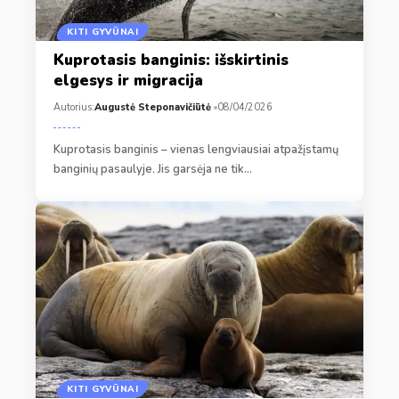
KITI GYVŪNAI
Kuprotasis banginis: išskirtinis
elgesys ir migracija
Autorius:
Augustė Steponavičiūtė
08/04/2026
Kuprotasis banginis – vienas lengviausiai atpažįstamų
banginių pasaulyje. Jis garsėja ne tik…
KITI GYVŪNAI