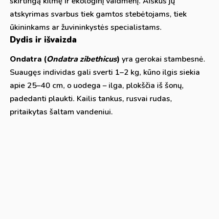
skirtingą kilmę ir ekologinį vaidmenį. Aiškus jų
atskyrimas svarbus tiek gamtos stebėtojams, tiek
ūkininkams ar žuvininkystės specialistams.
Dydis ir išvaizda
Ondatra (
Ondatra zibethicus
)
yra gerokai stambesnė.
Suaugęs individas gali sverti 1–2 kg, kūno ilgis siekia
apie 25–40 cm, o uodega – ilga, plokščia iš šonų,
padedanti plaukti. Kailis tankus, rusvai rudas,
pritaikytas šaltam vandeniui.