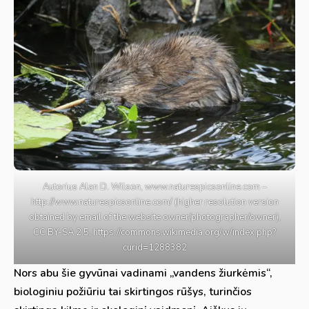
Autorius Alan D. Wilson, www.naturespicsonline.com –
http://www.naturespicsonline.com/ (higher resolution version
obtained by email of the website owner/photographer/owner),
CC BY-SA 2.5, https://commons.wikimedia.org/w/index.php?
curid=1288382
Nors abu šie gyvūnai vadinami „vandens žiurkėmis“,
biologiniu požiūriu tai skirtingos rūšys, turinčios