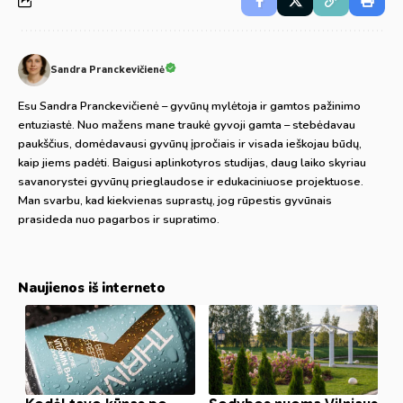
Sandra Pranckevičienė
Esu Sandra Pranckevičienė – gyvūnų mylėtoja ir gamtos pažinimo
entuziastė. Nuo mažens mane traukė gyvoji gamta – stebėdavau
paukščius, domėdavausi gyvūnų įpročiais ir visada ieškojau būdų,
kaip jiems padėti. Baigusi aplinkotyros studijas, daug laiko skyriau
savanorystei gyvūnų prieglaudose ir edukaciniuose projektuose.
Man svarbu, kad kiekvienas suprastų, jog rūpestis gyvūnais
prasideda nuo pagarbos ir supratimo.
Naujienos iš interneto