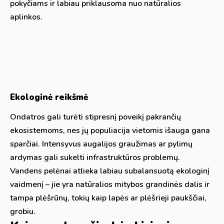
pokyčiams ir labiau priklausoma nuo natūralios
aplinkos.
Ekologinė reikšmė
Ondatros gali turėti stipresnį poveikį pakrančių
ekosistemoms, nes jų populiacija vietomis išauga gana
sparčiai. Intensyvus augalijos graužimas ar pylimų
ardymas gali sukelti infrastruktūros problemų.
Vandens pelėnai atlieka labiau subalansuotą ekologinį
vaidmenį – jie yra natūralios mitybos grandinės dalis ir
tampa plėšrūnų, tokių kaip lapės ar plėšrieji paukščiai,
grobiu.