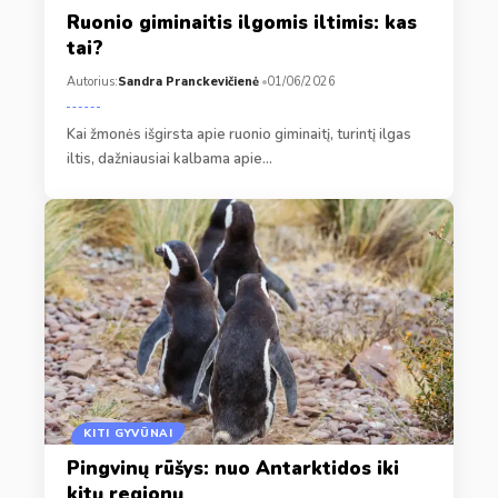
Ruonio giminaitis ilgomis iltimis: kas
tai?
Autorius:
Sandra Pranckevičienė
01/06/2026
Kai žmonės išgirsta apie ruonio giminaitį, turintį ilgas
iltis, dažniausiai kalbama apie…
KITI GYVŪNAI
Pingvinų rūšys: nuo Antarktidos iki
kitų regionų