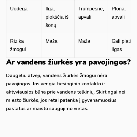
Uodega
Ilga,
Trumpesnė,
Plona,
plokščia iš
apvali
apvali
šonų
Rizika
Maža
Maža
Gali platinti
žmogui
ligas
Ar vandens žiurkės yra pavojingos?
Daugeliu atvejų vandens žiurkės žmogui nėra
pavojingos. Jos vengia tiesioginio kontakto ir
aktyviausios būna prie vandens telkinių. Skirtingai nei
miesto žiurkės, jos retai patenka į gyvenamuosius
pastatus ar maisto saugojimo vietas.