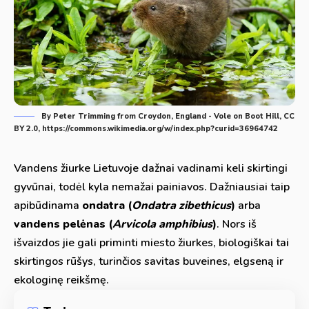
By Peter Trimming from Croydon, England - Vole on Boot Hill, CC
BY 2.0, https://commons.wikimedia.org/w/index.php?curid=36964742
Vandens žiurke Lietuvoje dažnai vadinami keli skirtingi
gyvūnai, todėl kyla nemažai painiavos. Dažniausiai taip
apibūdinama
ondatra (
Ondatra zibethicus
)
arba
vandens pelėnas (
Arvicola amphibius
)
. Nors iš
išvaizdos jie gali priminti miesto žiurkes, biologiškai tai
skirtingos rūšys, turinčios savitas buveines, elgseną ir
ekologinę reikšmę.