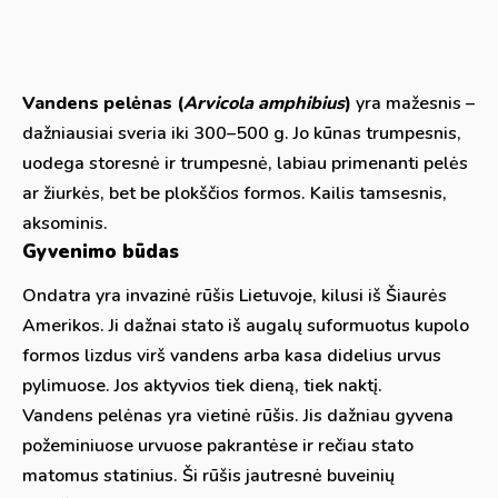
Vandens pelėnas (
Arvicola amphibius
)
yra mažesnis –
dažniausiai sveria iki 300–500 g. Jo kūnas trumpesnis,
uodega storesnė ir trumpesnė, labiau primenanti pelės
ar žiurkės, bet be plokščios formos. Kailis tamsesnis,
aksominis.
Gyvenimo būdas
Ondatra yra invazinė rūšis Lietuvoje, kilusi iš Šiaurės
Amerikos. Ji dažnai stato iš augalų suformuotus kupolo
formos lizdus virš vandens arba kasa didelius urvus
pylimuose. Jos aktyvios tiek dieną, tiek naktį.
Vandens pelėnas yra vietinė rūšis. Jis dažniau gyvena
požeminiuose urvuose pakrantėse ir rečiau stato
matomus statinius. Ši rūšis jautresnė buveinių