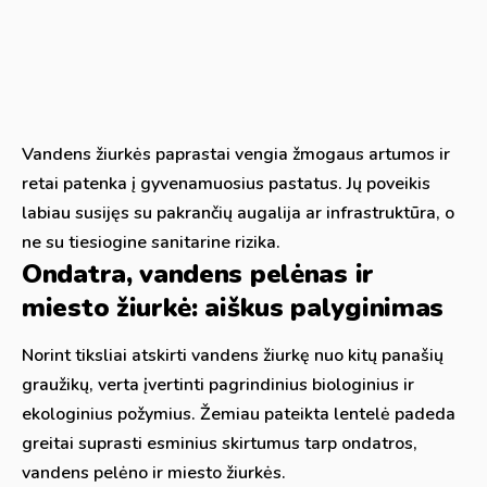
Vandens žiurkės paprastai vengia žmogaus artumos ir
retai patenka į gyvenamuosius pastatus. Jų poveikis
labiau susijęs su pakrančių augalija ar infrastruktūra, o
ne su tiesiogine sanitarine rizika.
Ondatra, vandens pelėnas ir
miesto žiurkė: aiškus palyginimas
Norint tiksliai atskirti vandens žiurkę nuo kitų panašių
graužikų, verta įvertinti pagrindinius biologinius ir
ekologinius požymius. Žemiau pateikta lentelė padeda
greitai suprasti esminius skirtumus tarp ondatros,
vandens pelėno ir miesto žiurkės.