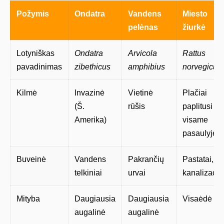
Požymis
Ondatra
Vandens
Miesto
pelėnas
žiurkė
Lotyniškas
Ondatra
Arvicola
Rattus
pavadinimas
zibethicus
amphibius
norvegicus
Kilmė
Invazinė
Vietinė
Plačiai
(Š.
rūšis
paplitusi
Amerika)
visame
pasaulyje
Buveinė
Vandens
Pakrančių
Pastatai,
telkiniai
urvai
kanalizacij
Mityba
Daugiausia
Daugiausia
Visaėdė
augalinė
augalinė