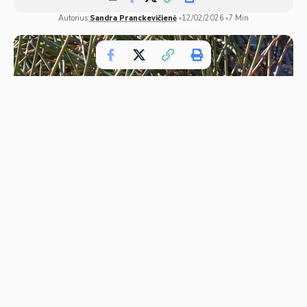
Autorius:
Sandra Pranckevičienė
12/02/2026
7 Min
Kuo maitinasi vandens žiurkės
Vandens žiurkėmis Lietuvoje dažniausiai vadinami
ondatros (
Ondatra zibethicus
) arba vandens pelės