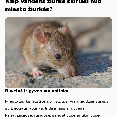
Kaip vandens žiurkė skiriasi nuo
miesto žiurkės?
Buveinė ir gyvenimo aplinka
Miesto žiurkė (
Rattus norvegicus
) yra glaudžiai susijusi
su žmogaus aplinka. Ji dažniausiai gyvena
kanalizacijose, rūsiuose, sandėliuose ar ūkiniuose