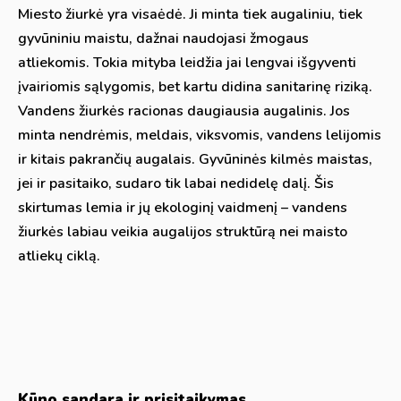
Miesto žiurkė yra visaėdė. Ji minta tiek augaliniu, tiek
gyvūniniu maistu, dažnai naudojasi žmogaus
atliekomis. Tokia mityba leidžia jai lengvai išgyventi
įvairiomis sąlygomis, bet kartu didina sanitarinę riziką.
Vandens žiurkės racionas daugiausia augalinis. Jos
minta nendrėmis, meldais, viksvomis, vandens lelijomis
ir kitais pakrančių augalais. Gyvūninės kilmės maistas,
jei ir pasitaiko, sudaro tik labai nedidelę dalį. Šis
skirtumas lemia ir jų ekologinį vaidmenį – vandens
žiurkės labiau veikia augalijos struktūrą nei maisto
atliekų ciklą.
Kūno sandara ir prisitaikymas