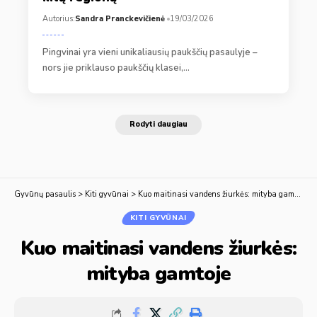
Autorius:
Sandra Pranckevičienė
19/03/2026
Pingvinai yra vieni unikaliausių paukščių pasaulyje –
nors jie priklauso paukščių klasei,…
Rodyti daugiau
Gyvūnų pasaulis
>
Kiti gyvūnai
>
Kuo maitinasi vandens žiurkės: mityba gamtoje
KITI GYVŪNAI
Kuo maitinasi vandens žiurkės:
mityba gamtoje