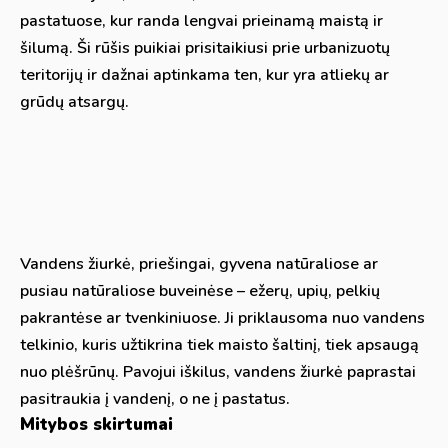
pastatuose, kur randa lengvai prieinamą maistą ir
šilumą. Ši rūšis puikiai prisitaikiusi prie urbanizuotų
teritorijų ir dažnai aptinkama ten, kur yra atliekų ar
grūdų atsargų.
Vandens žiurkė, priešingai, gyvena natūraliose ar
pusiau natūraliose buveinėse – ežerų, upių, pelkių
pakrantėse ar tvenkiniuose. Ji priklausoma nuo vandens
telkinio, kuris užtikrina tiek maisto šaltinį, tiek apsaugą
nuo plėšrūnų. Pavojui iškilus, vandens žiurkė paprastai
pasitraukia į vandenį, o ne į pastatus.
Mitybos skirtumai