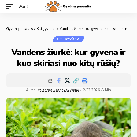
Aa
Gyvūnų pasaulis
>
Kiti gyvūnai
>
Vandens žiurkė: kur gyvena ir kuo skiriasi nuo kitų rūšių?
KITI GYVŪNAI
Vandens žiurkė: kur gyvena ir
kuo skiriasi nuo kitų rūšių?
Autorius:
Sandra Pranckevičienė
12/02/2026
8 Min