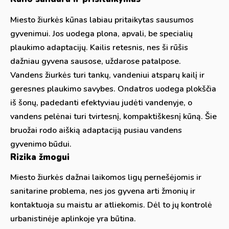
Miesto žiurkės kūnas labiau pritaikytas sausumos
gyvenimui. Jos uodega plona, apvali, be specialių
plaukimo adaptacijų. Kailis retesnis, nes ši rūšis
dažniau gyvena sausose, uždarose patalpose.
Vandens žiurkės turi tankų, vandeniui atsparų kailį ir
geresnes plaukimo savybes. Ondatros uodega plokščia
iš šonų, padedanti efektyviau judėti vandenyje, o
vandens pelėnai turi tvirtesnį, kompaktiškesnį kūną. Šie
bruožai rodo aiškią adaptaciją pusiau vandens
gyvenimo būdui.
Rizika žmogui
Miesto žiurkės dažnai laikomos ligų pernešėjomis ir
sanitarine problema, nes jos gyvena arti žmonių ir
kontaktuoja su maistu ar atliekomis. Dėl to jų kontrolė
urbanistinėje aplinkoje yra būtina.