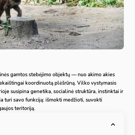
ukinės gamtos stebėjimo objektų — nuo akimo akies
iekaištingai koordinuotą plėšrūną. Vilko vystymasis
e susipina genetika, socialinė struktūra, instinktai ir
a turi savo funkciją: išmokti medžioti, suvokti
gaujos teritoriją.