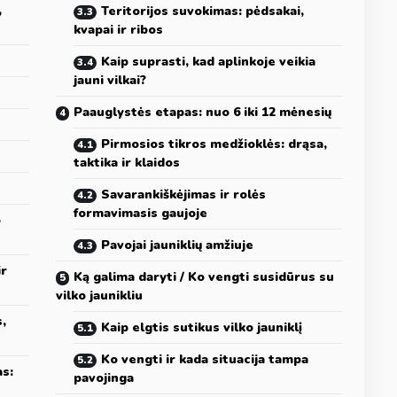
,
Teritorijos suvokimas: pėdsakai,
kvapai ir ribos
Kaip suprasti, kad aplinkoje veikia
jauni vilkai?
Paauglystės etapas: nuo 6 iki 12 mėnesių
Pirmosios tikros medžioklės: drąsa,
taktika ir klaidos
Savarankiškėjimas ir rolės
formavimasis gaujoje
o
Pavojai jauniklių amžiuje
ir
Ką galima daryti / Ko vengti susidūrus su
vilko jaunikliu
,
Kaip elgtis sutikus vilko jauniklį
Ko vengti ir kada situacija tampa
as:
pavojinga