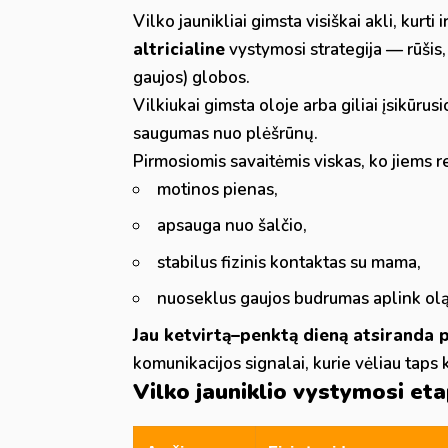
Vilko jaunikliai gimsta visiškai akli, kurt
altricialine
vystymosi strategija — rūšis, k
gaujos) globos.
Vilkiukai gimsta oloje arba giliai įsikūrus
saugumas nuo plėšrūnų.
Pirmosiomis savaitėmis viskas, ko jiems re
motinos pienas,
apsauga nuo šalčio,
stabilus fizinis kontaktas su mama,
nuoseklus gaujos budrumas aplink olą
Jau ketvirtą–penktą dieną atsiranda pi
komunikacijos signalai, kurie vėliau taps
Vilko jauniklio vystymosi eta