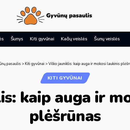
ės
Šunys
Kiti gyvūnai
Kačių veislės
Šunų veislės
ūnų pasaulis
>
Kiti gyvūnai
>
Vilko jauniklis: kaip auga ir mokosi laukinis plėš
KITI GYVŪNAI
is: kaip auga ir m
plėšrūnas