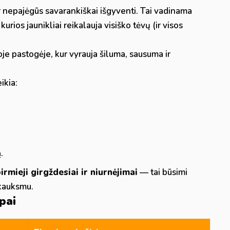
i ir nepajėgūs savarankiškai išgyventi. Tai vadinama
urios jaunikliai reikalauja visiško tėvų (ir visos
ioje pastogėje, kur vyrauja šiluma, sausuma ir
ikia:
.
rmieji girgždesiai ir niurnėjimai
— tai būsimi
 kauksmu.
pai