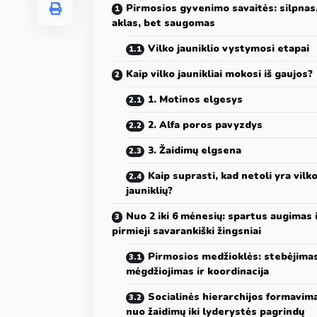
Pirmosios gyvenimo savaitės: silpnas
aklas, bet saugomas
Vilko jauniklio vystymosi etapai
Kaip vilko jaunikliai mokosi iš gaujos?
1. Motinos elgesys
2. Alfa poros pavyzdys
3. Žaidimų elgsena
Kaip suprasti, kad netoli yra vilk
jauniklių?
Nuo 2 iki 6 mėnesių: spartus augimas 
pirmieji savarankiški žingsniai
Pirmosios medžioklės: stebėjimas
mėgdžiojimas ir koordinacija
Socialinės hierarchijos formavim
nuo žaidimų iki lyderystės pagrindų