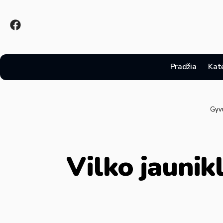
Pradžia
Kat
Gyv
Vilko jaunikl