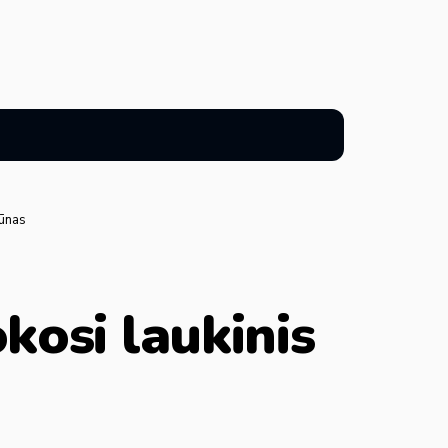
rūnas
okosi laukinis