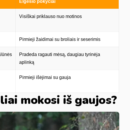
Elgesio pokyčiai
Visiškai priklauso nuo motinos
Pirmieji žaidimai su broliais ir seserimis
alūnės
Pradeda ragauti mėsą, daugiau tyrinėja
aplinką
Pirmieji išėjimai su gauja
liai mokosi iš gaujos?