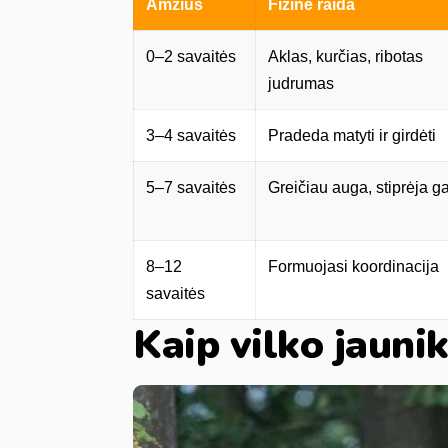
Amžius
Fizinė raida
0–2 savaitės
Aklas, kurčias, ribotas
judrumas
3–4 savaitės
Pradeda matyti ir girdėti
5–7 savaitės
Greičiau auga, stiprėja g
8–12
Formuojasi koordinacija
savaitės
Kaip vilko jaunik