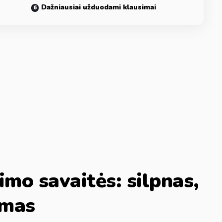
Dažniausiai užduodami klausimai
mo savaitės: silpnas,
omas