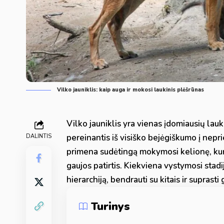
Vilko jauniklis: kaip auga ir mokosi laukinis plėšrūnas
Vilko jauniklis yra vienas įdomiausių la
pereinantis iš visiško bejėgiškumo į nepr
DALINTIS
primena sudėtingą mokymosi kelionę, kurioj
gaujos patirtis. Kiekviena vystymosi stadij
hierarchiją, bendrauti su kitais ir suprasti 
Turinys