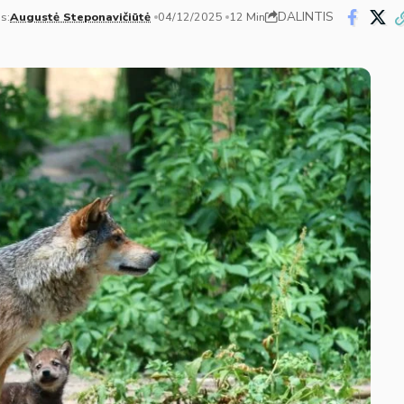
DALINTIS
s:
Augustė Steponavičiūtė
04/12/2025
12 Min