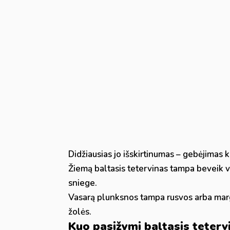
Didžiausias jo išskirtinumas – gebėjimas 
Žiemą baltasis tetervinas tampa beveik vi
sniege.
Vasarą plunksnos tampa rusvos arba marg
žolės.
Kuo pasižymi baltasis teterv