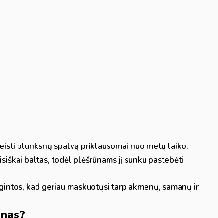
keisti plunksnų spalvą priklausomai nuo metų laiko.
siškai baltas, todėl plėšrūnams jį sunku pastebėti
intos, kad geriau maskuotųsi tarp akmenų, samanų ir
inas?