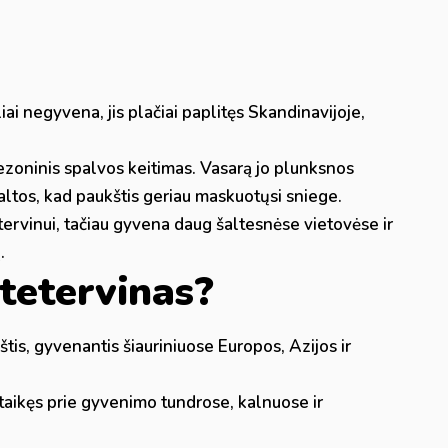
iai negyvena, jis plačiai paplitęs Skandinavijoje,
sezoninis spalvos keitimas. Vasarą jo plunksnos
ltos, kad paukštis geriau maskuotųsi sniege.
tervinui, tačiau gyvena daug šaltesnėse vietovėse ir
.
 tetervinas?
štis, gyvenantis šiauriniuose Europos, Azijos ir
sitaikęs prie gyvenimo tundrose, kalnuose ir