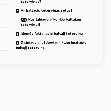
tetervinas?
Ar baltasis tetervinas retas?
Kas labiausiai kenkia baltajam
tetervinui?
Įdomūs faktai apie baltąjį teterviną
Dažniausiai užduodami klausimai apie
baltąjį teterviną
?