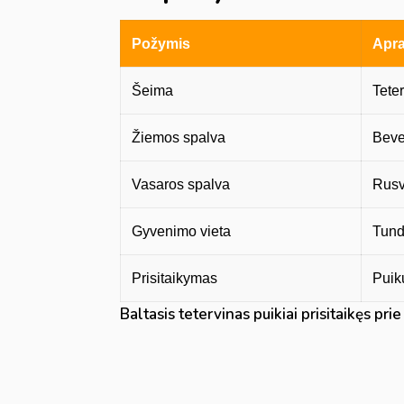
Požymis
Apr
Šeima
Tete
Žiemos spalva
Bevei
Vasaros spalva
Rusv
Gyvenimo vieta
Tundr
Prisitaikymas
Puik
Baltasis tetervinas puikiai prisitaikęs prie