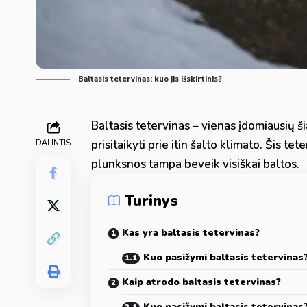
Baltasis tetervinas: kuo jis išskirtinis?
Baltasis tetervinas – vienas įdomiausių š
prisitaikyti prie itin šalto klimato. Šis te
DALINTIS
plunksnos tampa beveik visiškai baltos.
Turinys
Kas yra baltasis tetervinas?
Kuo pasižymi baltasis tetervinas
Kaip atrodo baltasis tetervinas?
Kuo pasižymi baltasis tetervinas