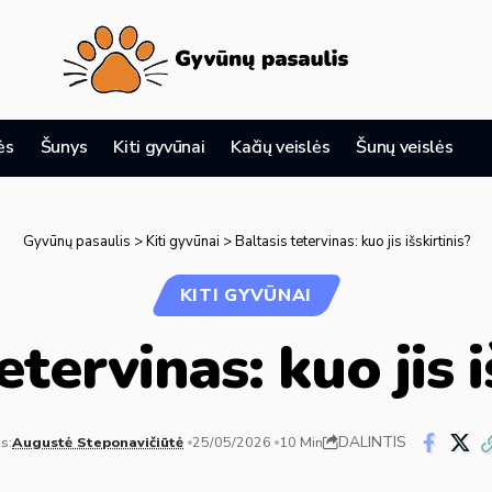
ės
Šunys
Kiti gyvūnai
Kačių veislės
Šunų veislės
Gyvūnų pasaulis
>
Kiti gyvūnai
>
Baltasis tetervinas: kuo jis išskirtinis?
KITI GYVŪNAI
etervinas: kuo jis i
DALINTIS
s:
Augustė Steponavičiūtė
25/05/2026
10 Min