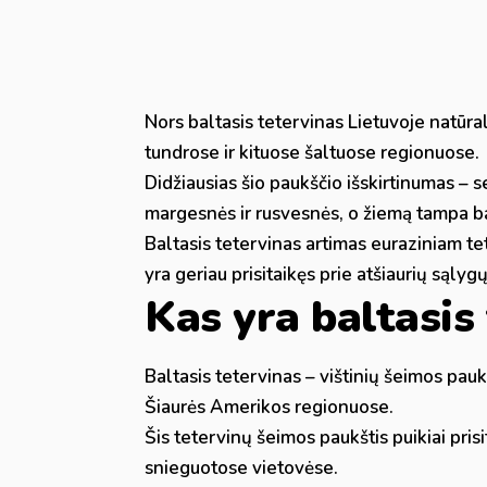
Nors baltasis tetervinas Lietuvoje natūral
tundrose ir kituose šaltuose regionuose.
Didžiausias šio paukščio išskirtinumas – 
margesnės ir rusvesnės, o žiemą tampa ba
Baltasis tetervinas artimas euraziniam te
yra geriau prisitaikęs prie atšiaurių sąlygų
Kas yra baltasis
Baltasis tetervinas – vištinių šeimos pauk
Šiaurės Amerikos regionuose.
Šis tetervinų šeimos paukštis puikiai pri
snieguotose vietovėse.