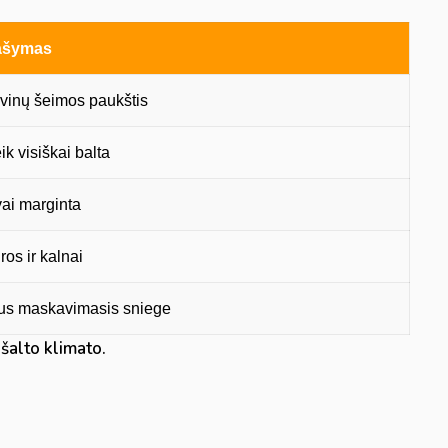
ašymas
rvinų šeimos paukštis
k visiškai balta
ai marginta
os ir kalnai
us maskavimasis sniege
 šalto klimato.