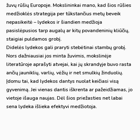
žuvų rūšių Europoje. Mokslininkai mano, kad šios rūšies
medžioklės strategija per tūkstančius metų beveik
nepasikeitė – lydekos ir šiandien medžioja
pasislėpusios tarp augalų ar kitų povandeninių kliūčių,
staigiai puldamos grobį.
Didelės lydekos gali praryti stebėtinai stambų grobį.
Nors dažniausiai jos minta žuvimis, mokslinėje
literatūroje aprašyti atvejai, kai jų skrandyje buvo rasta
ančių jauniklių, varlių, vėžių ir net smulkių žinduolių.
Įdomu tai, kad lydekos dantys nuolat keičiasi visą
gyvenimą. Jei vienas dantis iškrenta ar pažeidžiamas, jo
vietoje išauga naujas. Dėl šios priežasties net labai
sena lydeka išlieka efektyvi medžiotoja.