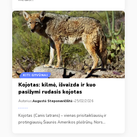
KITI GYVŪNAI
Kojotas: kilmė, išvaizda ir kuo
pasižymi rudasis kojotas
Autorius:
Augustė Steponavičiūtė
25/02/2026
Kojotas (Canis latrans) – vienas prisitaikliausių ir
protingiausių Šiaurės Amerikos plėšrūnų. Nors…