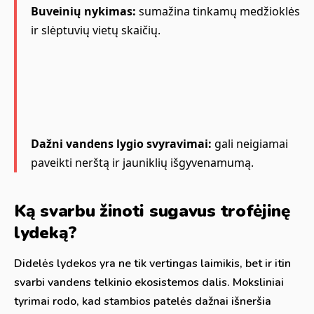
Buveinių nykimas:
sumažina tinkamų medžioklės
ir slėptuvių vietų skaičių.
Dažni vandens lygio svyravimai:
gali neigiamai
paveikti nerštą ir jauniklių išgyvenamumą.
Ką svarbu žinoti sugavus trofėjinę
lydeką?
Didelės lydekos yra ne tik vertingas laimikis, bet ir itin
svarbi vandens telkinio ekosistemos dalis. Moksliniai
tyrimai rodo, kad stambios patelės dažnai išneršia