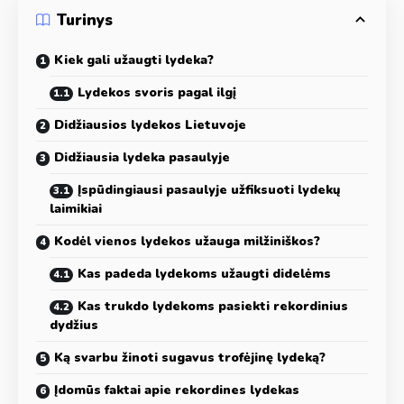
Turinys
Kiek gali užaugti lydeka?
Lydekos svoris pagal ilgį
Didžiausios lydekos Lietuvoje
Didžiausia lydeka pasaulyje
Įspūdingiausi pasaulyje užfiksuoti lydekų
laimikiai
Kodėl vienos lydekos užauga milžiniškos?
Kas padeda lydekoms užaugti didelėms
Kas trukdo lydekoms pasiekti rekordinius
dydžius
Ką svarbu žinoti sugavus trofėjinę lydeką?
Įdomūs faktai apie rekordines lydekas