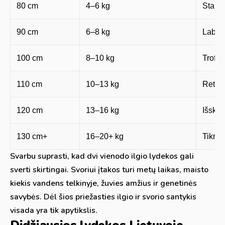
80 cm
4–6 kg
Stamb
90 cm
6–8 kg
Labai 
100 cm
8–10 kg
Trofėj
110 cm
10–13 kg
Retas 
120 cm
13–16 kg
Išskir
130 cm+
16–20+ kg
Tikras
Svarbu suprasti, kad dvi vienodo ilgio lydekos gali
sverti skirtingai. Svoriui įtakos turi metų laikas, maisto
kiekis vandens telkinyje, žuvies amžius ir genetinės
savybės. Dėl šios priežasties ilgio ir svorio santykis
visada yra tik apytikslis.
Didžiausios lydekos Lietuvoje