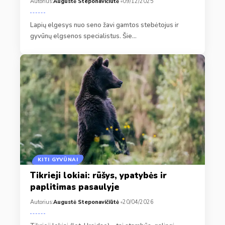
Autorius:
Augustė Steponavičiūtė
09/12/2025
Lapių elgesys nuo seno žavi gamtos stebėtojus ir
gyvūnų elgsenos specialistus. Šie…
KITI GYVŪNAI
Tikrieji lokiai: rūšys, ypatybės ir
paplitimas pasaulyje
Autorius:
Augustė Steponavičiūtė
20/04/2026