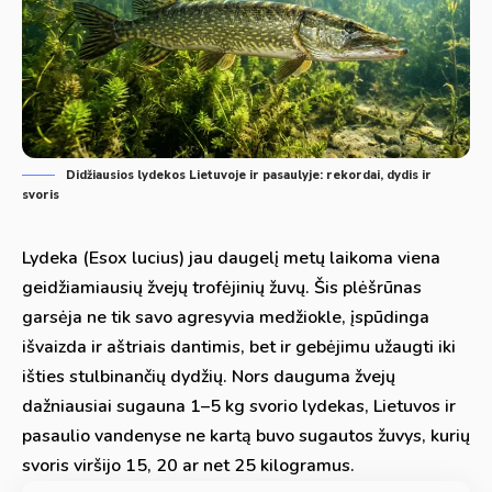
Didžiausios lydekos Lietuvoje ir pasaulyje: rekordai, dydis ir
svoris
Lydeka (Esox lucius) jau daugelį metų laikoma viena
geidžiamiausių žvejų trofėjinių žuvų. Šis plėšrūnas
garsėja ne tik savo agresyvia medžiokle, įspūdinga
išvaizda ir aštriais dantimis, bet ir gebėjimu užaugti iki
išties stulbinančių dydžių. Nors dauguma žvejų
dažniausiai sugauna 1–5 kg svorio lydekas, Lietuvos ir
pasaulio vandenyse ne kartą buvo sugautos žuvys, kurių
svoris viršijo 15, 20 ar net 25 kilogramus.