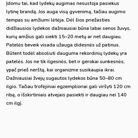
Įdomu tai, kad lydekų augimas nesustoja pasiekus
lytinę brandą. Jos auga visą gyvenimą, tačiau augimo
tempas su amžiumi lėtėja. Dėl šios priežasties
didžiausios lydekos dažniausiai būna labai senos žuvys,
kurių amžius gali siekti 15–20 metų ar net daugiau.
Patelės beveik visada užauga didesnės už patinus.
Būtent todėl absoliuti dauguma rekordinių lydekų yra
patelės. Jos ne tik ilgesnės, bet ir gerokai sunkesnės,
ypač prieš nerštą, kai organizme susikaupia ikrai.
Dažniausiai žvejų sugautos lydekos būna 50–80 cm
ilgio. Tačiau trofėjiniai egzemplioriai gali viršyti 120 cm
ribą, o išskirtiniais atvejais pasiekti ir daugiau nei 140
cm ilgį.