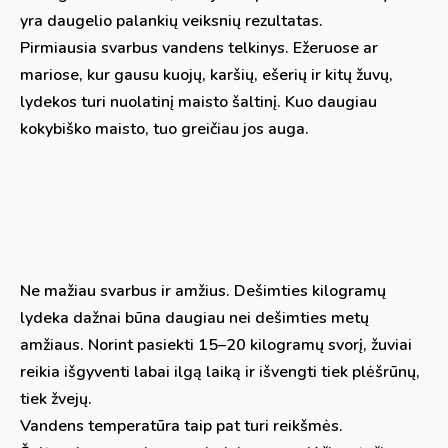
yra daugelio palankių veiksnių rezultatas.
Pirmiausia svarbus vandens telkinys. Ežeruose ar
mariose, kur gausu kuojų, karšių, ešerių ir kitų žuvų,
lydekos turi nuolatinį maisto šaltinį. Kuo daugiau
kokybiško maisto, tuo greičiau jos auga.
Ne mažiau svarbus ir amžius. Dešimties kilogramų
lydeka dažnai būna daugiau nei dešimties metų
amžiaus. Norint pasiekti 15–20 kilogramų svorį, žuviai
reikia išgyventi labai ilgą laiką ir išvengti tiek plėšrūnų,
tiek žvejų.
Vandens temperatūra taip pat turi reikšmės.