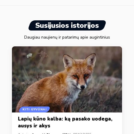
Susijusios istorijos
Daugiau naujienų ir patarimų apie augintinius
KITI GYVŪNAI
Lapių kūno kalba: ką pasako uodega,
ausys ir akys