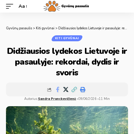
Aa
Gyvūnų pasaulis
>
Kiti gyvūnai
>
Didžiausios lydekos Lietuvoje ir pasaulyje: rekordai, dydis ir svoris
KITI GYVŪNAI
Didžiausios lydekos Lietuvoje ir
pasaulyje: rekordai, dydis ir
svoris
Autorius:
Sandra Pranckevičienė
09/06/2026
11 Min