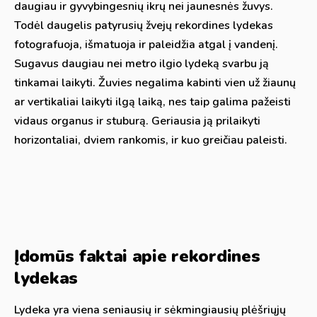
daugiau ir gyvybingesnių ikrų nei jaunesnės žuvys.
Todėl daugelis patyrusių žvejų rekordines lydekas
fotografuoja, išmatuoja ir paleidžia atgal į vandenį.
Sugavus daugiau nei metro ilgio lydeką svarbu ją
tinkamai laikyti. Žuvies negalima kabinti vien už žiaunų
ar vertikaliai laikyti ilgą laiką, nes taip galima pažeisti
vidaus organus ir stuburą. Geriausia ją prilaikyti
horizontaliai, dviem rankomis, ir kuo greičiau paleisti.
Įdomūs faktai apie rekordines
lydekas
Lydeka yra viena seniausių ir sėkmingiausių plėšriųjų