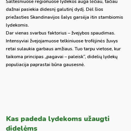
Šaltesniuose regionuose lydekos auga lėčiau, tačiau
dažnai pasiekia didesnį galutinį dydį. Dėl šios
priežasties Skandinavijos šalys garsėja itin stambiomis
lydekomis.
Dar vienas svarbus faktorius – žvejybos spaudimas.
Intensyviai žvejojamuose telkiniuose trofėjinės žuvys
retai sulaukia garbaus amžiaus. Tuo tarpu vietose, kur
taikoma principas „pagavai – paleisk“, didelių lydekų
populiacija paprastai būna gausesnė.
Kas padeda lydekoms užaugti
didelėms