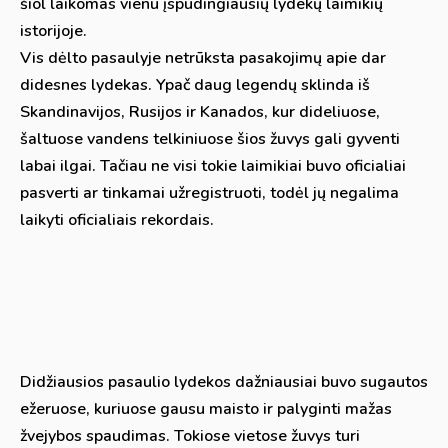
šiol laikomas vienu įspūdingiausių lydekų laimikių
istorijoje.
Vis dėlto pasaulyje netrūksta pasakojimų apie dar
didesnes lydekas. Ypač daug legendų sklinda iš
Skandinavijos, Rusijos ir Kanados, kur dideliuose,
šaltuose vandens telkiniuose šios žuvys gali gyventi
labai ilgai. Tačiau ne visi tokie laimikiai buvo oficialiai
pasverti ar tinkamai užregistruoti, todėl jų negalima
laikyti oficialiais rekordais.
Didžiausios pasaulio lydekos dažniausiai buvo sugautos
ežeruose, kuriuose gausu maisto ir palyginti mažas
žvejybos spaudimas. Tokiose vietose žuvys turi