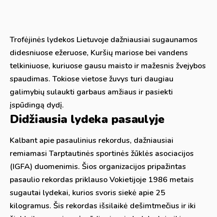
Trofėjinės lydekos Lietuvoje dažniausiai sugaunamos
didesniuose ežeruose, Kuršių mariose bei vandens
telkiniuose, kuriuose gausu maisto ir mažesnis žvejybos
spaudimas. Tokiose vietose žuvys turi daugiau
galimybių sulaukti garbaus amžiaus ir pasiekti
įspūdingą dydį.
Didžiausia lydeka pasaulyje
Kalbant apie pasaulinius rekordus, dažniausiai
remiamasi Tarptautinės sportinės žūklės asociacijos
(IGFA) duomenimis. Šios organizacijos pripažintas
pasaulio rekordas priklauso Vokietijoje 1986 metais
sugautai lydekai, kurios svoris siekė apie 25
kilogramus. Šis rekordas išsilaikė dešimtmečius ir iki