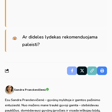
Ar dideles lydekas rekomenduojama
paleisti?
Sandra Pranckevičienė
Esu Sandra Pranckevičienė – gyvūnų mylėtoja ir gamtos pažinimo
entuziastė. Nuo mažens mane traukė gyvoji gamta – stebėdavau
paukščius, domėdavausi gyvūnų įpročiais ir visada ieškojau būdų,