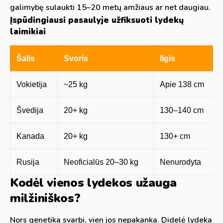
galimybę sulaukti 15–20 metų amžiaus ar net daugiau.
Įspūdingiausi pasaulyje užfiksuoti lydekų
laimikiai
Šalis
Svoris
Ilgis
Vokietija
~25 kg
Apie 138 cm
Švedija
20+ kg
130–140 cm
Kanada
20+ kg
130+ cm
Rusija
Neoficialūs 20–30 kg
Nenurodyta
Kodėl vienos lydekos užauga
milžiniškos?
Nors genetika svarbi, vien jos nepakanka. Didelė lydeka