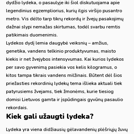
dydžio lydeka, o pasaulyje iki šiol diskutuojama apie
legendinius egzempliorius, kurių ilgis viršijo pusantro
metro. Vis dėlto tarp tikrų rekordų ir žvejų pasakojimų
dažnai slypi nemažas skirtumas, todėl svarbu remtis
patikimais duomenimis.
Lydekos dydį lemia daugybė veiksnių – amžius,
genetika, vandens telkinio produktyvumas, maisto
kiekis ir net žvejybos intensyvumas. Kai kurios lydekos
per savo gyvenimą pasiekia vos kelis kilogramus, o
kitos tampa tikrais vandens milžinais. Būtent dėl šios
priežasties rekordinių lydekų tema išlieka aktuali tiek
patyrusiems žvejams, tiek žmonėms, kurie tiesiog
domisi Lietuvos gamta ir įspūdingais gyvūnų pasaulio
rekordais.
Kiek gali užaugti lydeka?
Lydeka yra viena didžiausių gėlavandenių plėšriųjų žuvų