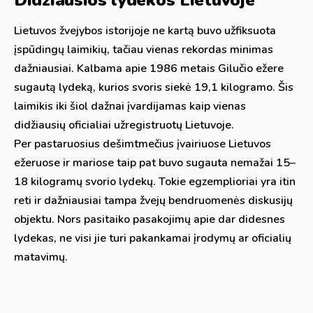
Lietuvos žvejybos istorijoje ne kartą buvo užfiksuota
įspūdingų laimikių, tačiau vienas rekordas minimas
dažniausiai. Kalbama apie 1986 metais Gilučio ežere
sugautą lydeką, kurios svoris siekė 19,1 kilogramo. Šis
laimikis iki šiol dažnai įvardijamas kaip vienas
didžiausių oficialiai užregistruotų Lietuvoje.
Per pastaruosius dešimtmečius įvairiuose Lietuvos
ežeruose ir mariose taip pat buvo sugauta nemažai 15–
18 kilogramų svorio lydekų. Tokie egzemplioriai yra itin
reti ir dažniausiai tampa žvejų bendruomenės diskusijų
objektu. Nors pasitaiko pasakojimų apie dar didesnes
lydekas, ne visi jie turi pakankamai įrodymų ar oficialių
matavimų.