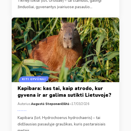
Tikrieji lokiai (lot. Ursidae) – tai stambūs, galingi
žinduoliai, gyvenantys įvairiuose pasaulio…
KITI GYVŪNAI
Kapibara: kas tai, kaip atrodo, kur
gyvena ir ar galima sutikti Lietuvoje?
Autorius:
Augustė Steponavičiūtė
17/03/2026
Kapibara (lot. Hydrochoerus hydrochaeris) – tai
didžiausias pasaulyje graužikas, kuris pastaraisiais
metais…