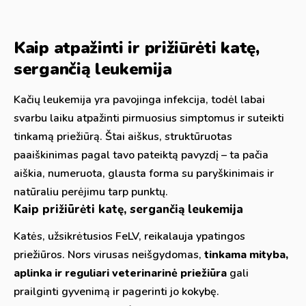
Kaip atpažinti ir prižiūrėti katę,
sergančią leukemija
Kačių leukemija yra pavojinga infekcija, todėl labai
svarbu laiku atpažinti pirmuosius simptomus ir suteikti
tinkamą priežiūrą. Štai aiškus, struktūruotas
paaiškinimas pagal tavo pateiktą pavyzdį – ta pačia
aiškia, numeruota, glausta forma su paryškinimais ir
natūraliu perėjimu tarp punktų.
Kaip prižiūrėti katę, sergančią leukemija
Katės, užsikrėtusios FeLV, reikalauja ypatingos
priežiūros. Nors virusas neišgydomas,
tinkama mityba,
aplinka ir reguliari veterinarinė priežiūra
gali
prailginti gyvenimą ir pagerinti jo kokybę.