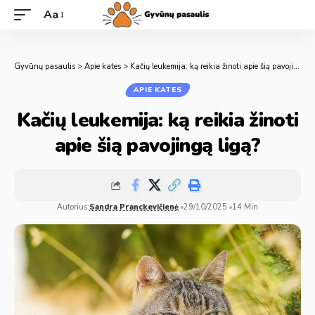
Aa
Gyvūnų pasaulis
>
Apie kates
>
Kačių leukemija: ką reikia žinoti apie šią pavojingą ligą?
APIE KATES
Kačių leukemija: ką reikia žinoti
apie šią pavojingą ligą?
Autorius:
Sandra Pranckevičienė
29/10/2025
14 Min