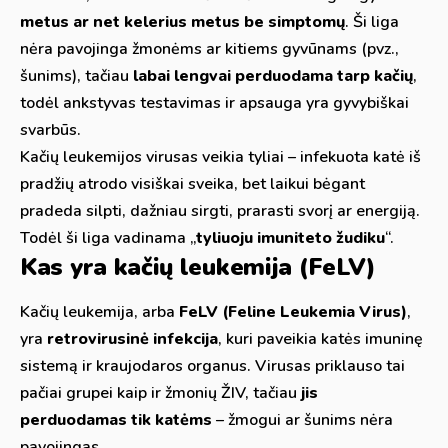
metus ar net kelerius metus be simptomų
. Ši liga
nėra pavojinga žmonėms ar kitiems gyvūnams (pvz.,
šunims), tačiau
labai lengvai perduodama tarp kačių
,
todėl ankstyvas testavimas ir apsauga yra gyvybiškai
svarbūs.
Kačių leukemijos virusas veikia tyliai – infekuota katė iš
pradžių atrodo visiškai sveika, bet laikui bėgant
pradeda silpti, dažniau sirgti, prarasti svorį ar energiją.
Todėl ši liga vadinama „
tyliuoju imuniteto žudiku
“.
Kas yra kačių leukemija (FeLV)
Kačių leukemija, arba
FeLV (Feline Leukemia Virus)
,
yra
retrovirusinė infekcija
, kuri paveikia katės imuninę
sistemą ir kraujodaros organus. Virusas priklauso tai
pačiai grupei kaip ir žmonių ŽIV, tačiau
jis
perduodamas tik katėms
– žmogui ar šunims nėra
pavojingas.