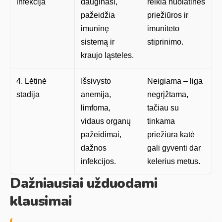
infekcija
dauginasi,
reikia nuolatinės
pažeidžia
priežiūros ir
imuninę
imuniteto
sistemą ir
stiprinimo.
kraujo ląsteles.
4. Lėtinė
Išsivysto
Neigiama – liga
stadija
anemija,
negrįžtama,
limfoma,
tačiau su
vidaus organų
tinkama
pažeidimai,
priežiūra katė
dažnos
gali gyventi dar
infekcijos.
kelerius metus.
Dažniausiai užduodami
klausimai