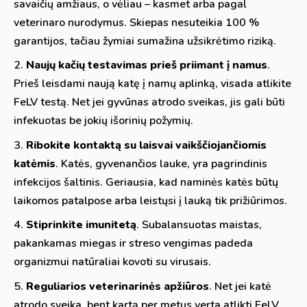
savaičių amžiaus, o vėliau – kasmet arba pagal
veterinaro nurodymus. Skiepas nesuteikia 100 %
garantijos, tačiau žymiai sumažina užsikrėtimo riziką.
Naujų kačių testavimas prieš priimant į namus
.
Prieš leisdami naują katę į namų aplinką, visada atlikite
FeLV testą. Net jei gyvūnas atrodo sveikas, jis gali būti
infekuotas be jokių išorinių požymių.
Ribokite kontaktą su laisvai vaikščiojančiomis
katėmis
. Katės, gyvenančios lauke, yra pagrindinis
infekcijos šaltinis. Geriausia, kad naminės katės būtų
laikomos patalpose arba leistųsi į lauką tik prižiūrimos.
Stiprinkite imunitetą
. Subalansuotas maistas,
pakankamas miegas ir streso vengimas padeda
organizmui natūraliai kovoti su virusais.
Reguliarios veterinarinės apžiūros
. Net jei katė
atrodo sveika, bent kartą per metus verta atlikti FeLV