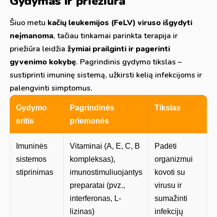
Gydymas ir priežiūra
Šiuo metu
kačių leukemijos (FeLV) viruso išgydyti
neįmanoma
, tačiau tinkamai parinkta terapija ir
priežiūra leidžia
žymiai prailginti ir pagerinti
gyvenimo kokybę
. Pagrindinis gydymo tikslas –
sustiprinti imuninę sistemą, užkirsti kelią infekcijoms ir
palengvinti simptomus.
Gydymo
Pagrindinės
Tikslas
sritis
priemonės
Imuninės
Vitaminai (A, E, C, B
Padėti
sistemos
kompleksas),
organizmui
stiprinimas
imunostimuliuojantys
kovoti su
preparatai (pvz.,
virusu ir
interferonas, L-
sumažinti
lizinas)
infekcijų