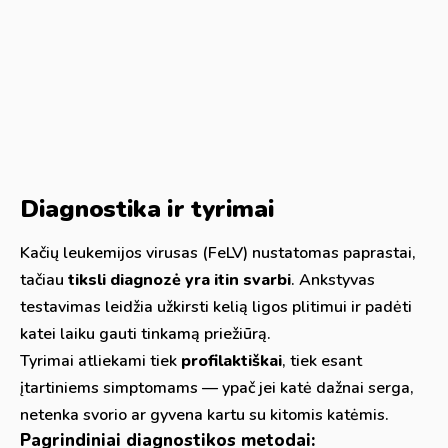
Diagnostika ir tyrimai
Kačių leukemijos virusas (FeLV) nustatomas paprastai,
tačiau
tiksli diagnozė yra itin svarbi
. Ankstyvas
testavimas leidžia užkirsti kelią ligos plitimui ir padėti
katei laiku gauti tinkamą priežiūrą.
Tyrimai atliekami tiek
profilaktiškai
, tiek esant
įtartiniems simptomams — ypač jei katė dažnai serga,
netenka svorio ar gyvena kartu su kitomis katėmis.
Pagrindiniai diagnostikos metodai: