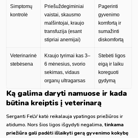
Simptomų
Priešuždegiminiai
Pagerinti
kontrolė
vaistai, skausmo
gyvenimo
malšintojai, kraujo
komfortą ir
transfuzija (esant
sumažinti
stipriai anemijai)
diskomfortą
Veterinarinė
Kraujo tyrimai kas 3–
Stebėti ligos
stebėsena
6 mėnesius, svorio
eigą ir laiku
sekimas, vidaus
koreguoti
organų ultragarsas
gydymą
Ką galima daryti namuose ir kada
būtina kreiptis į veterinarą
Serganti FeLV katė reikalauja ypatingos priežiūros ir
atidumo. Nors šios ligos išgydyti negalima,
tinkama
priežiūra gali padėti išlaikyti gerą gyvenimo kokybę