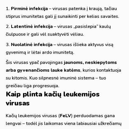
Pirminė infekcija
– virusas patenka į kraują, tačiau
stiprus imunitetas gali jį sunaikinti per kelias savaites.
Latentinė infekcija
– virusas „pasislepia“ kaulų
čiulpuose ir gali vėl suaktyvėti vėliau.
Nuolatinė infekcija
– virusas išlieka aktyvus visą
gyvenimą ir lėtai ardo imunitetą.
Šis virusas ypač pavojingas
jaunoms, neskiepytoms
arba gyvenančioms lauke katėms
, kurios kontaktuoja
su kitomis. Kuo silpnesnė imuninė sistema – tuo
greičiau liga progresuoja.
Kaip plinta kačių leukemijos
virusas
Kačių leukemijos virusas (
FeLV
) perduodamas gana
lengvai – todėl jis laikomas viena labiausiai užkrečiamų