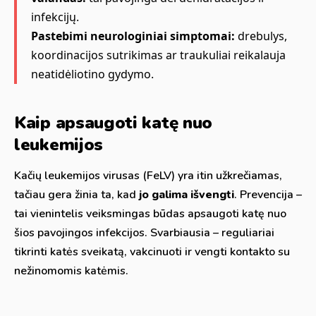
infekcijų.
Pastebimi neurologiniai simptomai:
drebulys,
koordinacijos sutrikimas ar traukuliai reikalauja
neatidėliotino gydymo.
Kaip apsaugoti katę nuo
leukemijos
Kačių leukemijos virusas (FeLV) yra itin užkrečiamas,
tačiau gera žinia ta, kad
jo galima išvengti
. Prevencija –
tai vienintelis veiksmingas būdas apsaugoti katę nuo
šios pavojingos infekcijos. Svarbiausia – reguliariai
tikrinti katės sveikatą, vakcinuoti ir vengti kontakto su
nežinomomis katėmis.