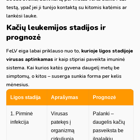
testą, ypač jei ji turėjo kontaktą su kitomis katėmis ar
lankėsi lauke.
Kačių leukemijos stadijos ir
prognozė
FeLV eiga labai priklauso nuo to,
kurioje ligos stadijoje
virusas aptinkamas
ir kaip stipriai paveikta imuninė
sistema. Kai kurios katės gyvena daugelį metų be
simptomų, o kitos – suserga sunkia forma per kelis
mėnesius.
Ligos stadija
Aprašymas
Prognozė
1. Pirminė
Virusas
Palanki –
infekcija
patekęs į
daugelis kačių
organizmą
pasveiksta be
cirkuliuoja
ilgalaikių