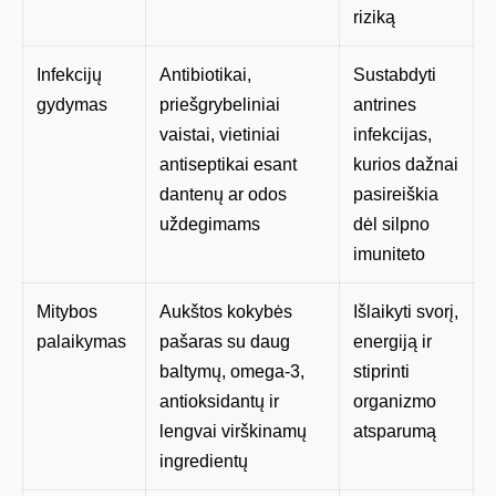
riziką
Infekcijų
Antibiotikai,
Sustabdyti
gydymas
priešgrybeliniai
antrines
vaistai, vietiniai
infekcijas,
antiseptikai esant
kurios dažnai
dantenų ar odos
pasireiškia
uždegimams
dėl silpno
imuniteto
Mitybos
Aukštos kokybės
Išlaikyti svorį,
palaikymas
pašaras su daug
energiją ir
baltymų, omega-3,
stiprinti
antioksidantų ir
organizmo
lengvai virškinamų
atsparumą
ingredientų