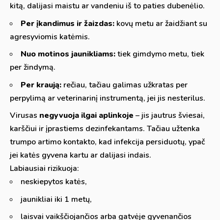
kitą, dalijasi maistu ar vandeniu iš to paties dubenėlio.
Per įkandimus ir žaizdas:
kovų metu ar žaidžiant su
agresyviomis katėmis.
Nuo motinos jaunikliams:
tiek gimdymo metu, tiek
per žindymą.
Per kraują:
rečiau, tačiau galimas užkratas per
perpylimą ar veterinarinį instrumentą, jei jis nesterilus.
Virusas
negyvuoja ilgai aplinkoje
– jis jautrus šviesai,
karščiui ir įprastiems dezinfekantams. Tačiau užtenka
trumpo artimo kontakto, kad infekcija persiduotų, ypač
jei katės gyvena kartu ar dalijasi indais.
Labiausiai rizikuoja:
neskiepytos katės,
jaunikliai iki 1 metų,
laisvai vaikščiojančios arba gatvėje gyvenančios