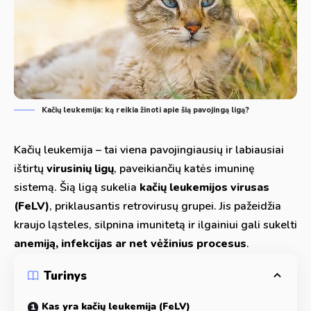
Kačių leukemija: ką reikia žinoti apie šią pavojingą ligą?
Kačių leukemija – tai viena pavojingiausių ir labiausiai
ištirtų
virusinių ligų
, paveikiančių katės imuninę
sistemą. Šią ligą sukelia
kačių leukemijos virusas
(FeLV)
, priklausantis retrovirusų grupei. Jis pažeidžia
kraujo ląsteles, silpnina imunitetą ir ilgainiui gali sukelti
anemiją, infekcijas ar net vėžinius procesus
.
Turinys
Kas yra kačių leukemija (FeLV)