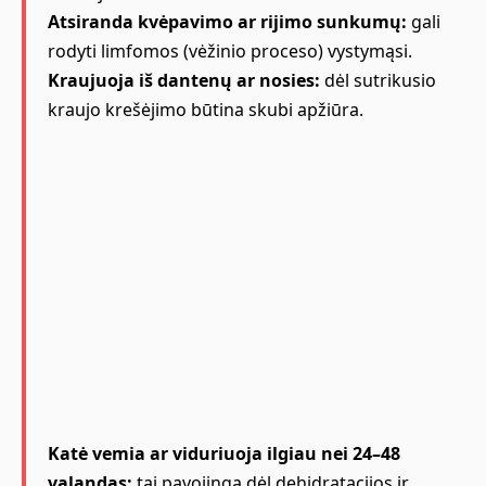
Atsiranda kvėpavimo ar rijimo sunkumų:
gali
rodyti limfomos (vėžinio proceso) vystymąsi.
Kraujuoja iš dantenų ar nosies:
dėl sutrikusio
kraujo krešėjimo būtina skubi apžiūra.
Katė vemia ar viduriuoja ilgiau nei 24–48
valandas:
tai pavojinga dėl dehidratacijos ir