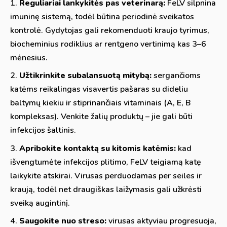
Reguliariai lankykitės pas veterinarą:
FeLV silpnina
imuninę sistemą, todėl būtina periodinė sveikatos
kontrolė. Gydytojas gali rekomenduoti kraujo tyrimus,
biocheminius rodiklius ar rentgeno vertinimą kas 3–6
mėnesius.
Užtikrinkite subalansuotą mitybą:
sergančioms
katėms reikalingas visavertis pašaras su dideliu
baltymų kiekiu ir stiprinančiais vitaminais (A, E, B
kompleksas). Venkite žalių produktų – jie gali būti
infekcijos šaltinis.
Apribokite kontaktą su kitomis katėmis:
kad
išvengtumėte infekcijos plitimo, FeLV teigiamą katę
laikykite atskirai. Virusas perduodamas per seiles ir
kraują, todėl net draugiškas laižymasis gali užkrėsti
sveiką augintinį.
Saugokite nuo streso:
virusas aktyviau progresuoja,