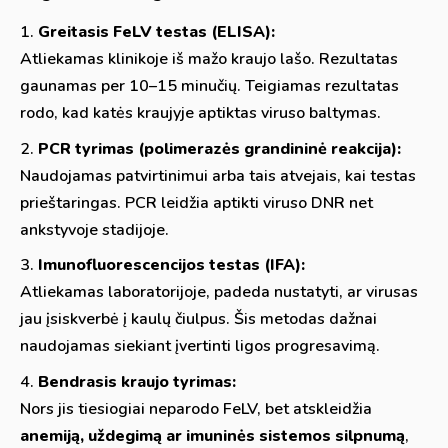
Greitasis FeLV testas (ELISA):
Atliekamas klinikoje iš mažo kraujo lašo. Rezultatas
gaunamas per 10–15 minučių. Teigiamas rezultatas
rodo, kad katės kraujyje aptiktas viruso baltymas.
PCR tyrimas (polimerazės grandininė reakcija):
Naudojamas patvirtinimui arba tais atvejais, kai testas
prieštaringas. PCR leidžia aptikti viruso DNR net
ankstyvoje stadijoje.
Imunofluorescencijos testas (IFA):
Atliekamas laboratorijoje, padeda nustatyti, ar virusas
jau įsiskverbė į kaulų čiulpus. Šis metodas dažnai
naudojamas siekiant įvertinti ligos progresavimą.
Bendrasis kraujo tyrimas:
Nors jis tiesiogiai neparodo FeLV, bet atskleidžia
anemiją, uždegimą ar imuninės sistemos silpnumą
,