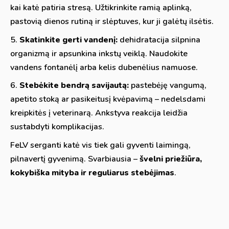
kai katė patiria stresą. Užtikrinkite ramią aplinką,
pastovią dienos rutiną ir slėptuves, kur ji galėtų ilsėtis.
Skatinkite gerti vandenį:
dehidratacija silpnina
organizmą ir apsunkina inkstų veiklą. Naudokite
vandens fontanėlį arba kelis dubenėlius namuose.
Stebėkite bendrą savijautą:
pastebėję vangumą,
apetito stoką ar pasikeitusį kvėpavimą – nedelsdami
kreipkitės į veterinarą. Ankstyva reakcija leidžia
sustabdyti komplikacijas.
FeLV serganti katė vis tiek gali gyventi laimingą,
pilnavertį gyvenimą. Svarbiausia –
švelni priežiūra,
kokybiška mityba ir reguliarus stebėjimas
.