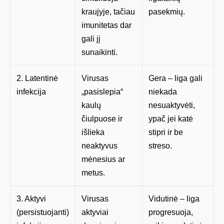
kraujyje, tačiau
pasekmių.
imunitetas dar
gali jį
sunaikinti.
2. Latentinė
Virusas
Gera – liga gali
infekcija
„pasislepia“
niekada
kaulų
nesuaktyvėti,
čiulpuose ir
ypač jei katė
išlieka
stipri ir be
neaktyvus
streso.
mėnesius ar
metus.
3. Aktyvi
Virusas
Vidutinė – liga
(persistuojanti)
aktyviai
progresuoja,