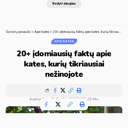
Rodyti daugiau
Gyvūnų pasaulis
>
Apie kates
>
20+ įdomiausių faktų apie kates, kurių tikriausiai nežinojote
APIE KATES
20+ įdomiausių faktų apie
kates, kurių tikriausiai
nežinojote
Autorius:
Rasa Giriūnaitė
27/05/2025
15 Min