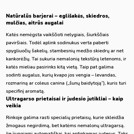
Natūralūs barjerai – eglišakės, skiedros,
mulčias, aitrūs augalai
Katės nemėgsta vaikščioti nelygiais, šiurkščiais
paviršiais. Todėl aplink sodinukus verta paberti
spygliuočių šakelių, stambesnių medžio skiedrų ar net
kankorėžių. Tai sukuria nemalonią tekstūrą letenoms, ir
katės mieliau pasirinks kitą vietą. Taip pat galima
sodinti augalus, kurių kvapo jos vengia – levandas,
rozmariną ar coleus canina („šunų baidytoją“), kuris turi
specifinį aromatą.
Ultragarso prietaisai ir judesio jutikliai – kaip
veikia
Rinkoje galima rasti specialių prietaisų, kurie skleidžia
žmogaus negirdimą, bet katėms nemalonų ultragarsą.
Jie įjungiami automatiškai, kai aptinkamas judesys. Toks