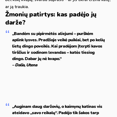
ar ją traukia.
Žmonių patirtys: kas padėjo jų
darže?
„Bandėm su pipirmėtės aliejumi – purškėm
aplink lysves. Pradžioje veikė puikiai, bet po kelių
lietų dingo poveikis. Kai pradėjom įterpti kavos
tirščius ir sodinom levandas – katės tiesiog
dingo. Dabar jų nė kvapo.“
– Dalia, Utena
„Auginam daug daržovių, o kaimynų katinas vis
ateidavo „savo reikalų“. Padėjo tik šakos tarp