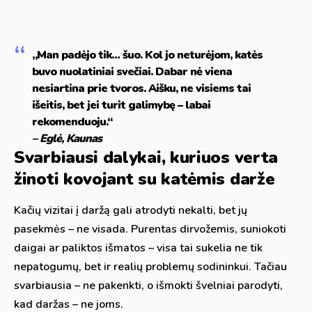
„Man padėjo tik… šuo. Kol jo neturėjom, katės
buvo nuolatiniai svečiai. Dabar nė viena
nesiartina prie tvoros. Aišku, ne visiems tai
išeitis, bet jei turit galimybę – labai
rekomenduoju.“
– Eglė, Kaunas
Svarbiausi dalykai, kuriuos verta
žinoti kovojant su katėmis darže
Kačių vizitai į daržą gali atrodyti nekalti, bet jų
pasekmės – ne visada. Purentas dirvožemis, suniokoti
daigai ar paliktos išmatos – visa tai sukelia ne tik
nepatogumų, bet ir realių problemų sodininkui. Tačiau
svarbiausia – ne pakenkti, o išmokti švelniai parodyti,
kad daržas – ne joms.