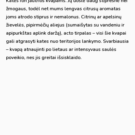
Katės itin jautrios kvapams. Jų uoslė daug stipresnė nei
žmogaus, todėl net mums lengvas citrusų aromatas
joms atrodo stiprus ir nemalonus. Citrinų ar apelsinų
žievelės, pipirmėčių aliejus (sumaišytas su vandeniu ir
apipurkštas aplink daržą), acto tirpalas – visi šie kvapai
gali atgrasyti kates nuo teritorijos lankymo. Svarbiausia
– kvapą atnaujinti po lietaus ar intensyvaus saulės
poveikio, nes jis greitai išsisklaido.