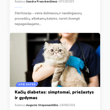
Autorius:
Sandra Pranckevičienė
07/10/2025
Sterilizacija – viena dažniausių ir naudingiausių
procedūrų, atliekamų katėms, norint išvengti
nepageidaujamo…
APIE KATES
Kačių diabetas: simptomai, priežastys
ir gydymas
Autorius:
Augustė Steponavičiūtė
26/06/2026