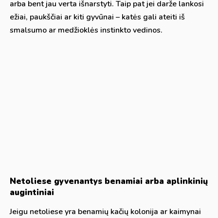
arba bent jau verta išnarstyti. Taip pat jei darže lankosi
ežiai, paukščiai ar kiti gyvūnai – katės gali ateiti iš
smalsumo ar medžioklės instinkto vedinos.
Netoliese gyvenantys benamiai arba aplinkinių
augintiniai
Jeigu netoliese yra benamių kačių kolonija ar kaimynai