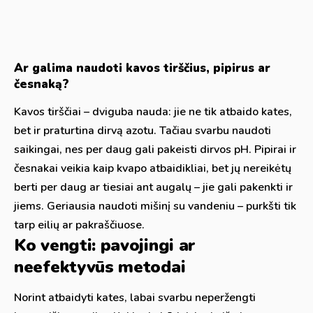
Ar galima naudoti kavos tirščius, pipirus ar
česnaką?
Kavos tirščiai – dviguba nauda: jie ne tik atbaido kates,
bet ir praturtina dirvą azotu. Tačiau svarbu naudoti
saikingai, nes per daug gali pakeisti dirvos pH. Pipirai ir
česnakai veikia kaip kvapo atbaidikliai, bet jų nereikėtų
berti per daug ar tiesiai ant augalų – jie gali pakenkti ir
jiems. Geriausia naudoti mišinį su vandeniu – purkšti tik
tarp eilių ar pakraščiuose.
Ko vengti: pavojingi ar
neefektyvūs metodai
Norint atbaidyti kates, labai svarbu neperžengti