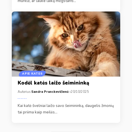
murklė, ar lauke laiką mėgstanti…
APIE KATES
Kodėl katės laižo šeimininką
Autorius:
Sandra Pranckevičienė
20/10/2025
Kai katė švelniai laižo savo šeimininką, daugelis žmonių
tai priima kaip meilės…