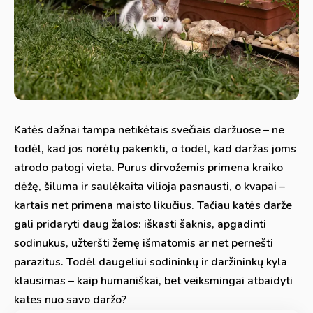
Katės dažnai tampa netikėtais svečiais daržuose – ne
todėl, kad jos norėtų pakenkti, o todėl, kad daržas joms
atrodo patogi vieta. Purus dirvožemis primena kraiko
dėžę, šiluma ir saulėkaita vilioja pasnausti, o kvapai –
kartais net primena maisto likučius. Tačiau katės darže
gali pridaryti daug žalos: iškasti šaknis, apgadinti
sodinukus, užteršti žemę išmatomis ar net pernešti
parazitus. Todėl daugeliui sodininkų ir daržininkų kyla
klausimas – kaip humaniškai, bet veiksmingai atbaidyti
kates nuo savo daržo?