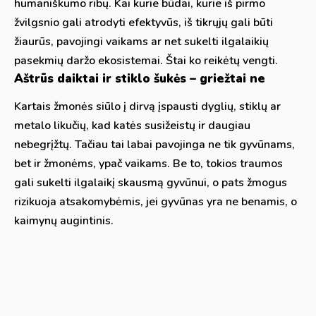
humaniškumo ribų. Kai kurie būdai, kurie iš pirmo
žvilgsnio gali atrodyti efektyvūs, iš tikrųjų gali būti
žiaurūs, pavojingi vaikams ar net sukelti ilgalaikių
pasekmių daržo ekosistemai. Štai ko reikėtų vengti.
Aštrūs daiktai ir stiklo šukės – griežtai ne
Kartais žmonės siūlo į dirvą įspausti dyglių, stiklų ar
metalo likučių, kad katės susižeistų ir daugiau
nebegrįžtų. Tačiau tai labai pavojinga ne tik gyvūnams,
bet ir žmonėms, ypač vaikams. Be to, tokios traumos
gali sukelti ilgalaikį skausmą gyvūnui, o pats žmogus
rizikuoja atsakomybėmis, jei gyvūnas yra ne benamis, o
kaimynų augintinis.