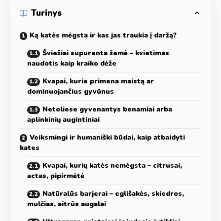
Turinys
Ką katės mėgsta ir kas jas traukia į daržą?
Šviežiai supurenta žemė – kvietimas
naudotis kaip kraiko dėže
Kvapai, kurie primena maistą ar
dominuojančius gyvūnus
Netoliese gyvenantys benamiai arba
aplinkinių augintiniai
Veiksmingi ir humaniški būdai, kaip atbaidyti
kates
Kvapai, kurių katės nemėgsta – citrusai,
actas, pipirmėtė
Natūralūs barjerai – eglišakės, skiedros,
mulčias, aitrūs augalai