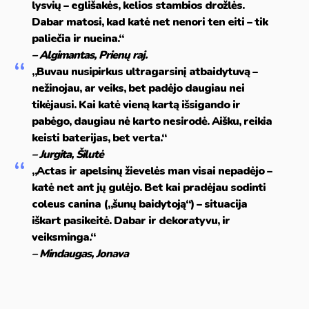
lysvių – eglišakės, kelios stambios drožlės.
Dabar matosi, kad katė net nenori ten eiti – tik
paliečia ir nueina.“
– Algimantas, Prienų raj.
„Buvau nusipirkus ultragarsinį atbaidytuvą –
nežinojau, ar veiks, bet padėjo daugiau nei
tikėjausi. Kai katė vieną kartą išsigando ir
pabėgo, daugiau nė karto nesirodė. Aišku, reikia
keisti baterijas, bet verta.“
– Jurgita, Šilutė
„Actas ir apelsinų žievelės man visai nepadėjo –
katė net ant jų gulėjo. Bet kai pradėjau sodinti
coleus canina („šunų baidytoją“) – situacija
iškart pasikeitė. Dabar ir dekoratyvu, ir
veiksminga.“
– Mindaugas, Jonava