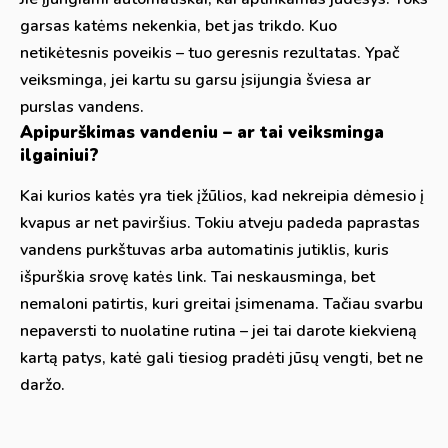
garsas katėms nekenkia, bet jas trikdo. Kuo
netikėtesnis poveikis – tuo geresnis rezultatas. Ypač
veiksminga, jei kartu su garsu įsijungia šviesa ar
purslas vandens.
Apipurškimas vandeniu – ar tai veiksminga
ilgainiui?
Kai kurios katės yra tiek įžūlios, kad nekreipia dėmesio į
kvapus ar net paviršius. Tokiu atveju padeda paprastas
vandens purkštuvas arba automatinis jutiklis, kuris
išpurškia srovę katės link. Tai neskausminga, bet
nemaloni patirtis, kuri greitai įsimenama. Tačiau svarbu
nepaversti to nuolatine rutina – jei tai darote kiekvieną
kartą patys, katė gali tiesiog pradėti jūsų vengti, bet ne
daržo.