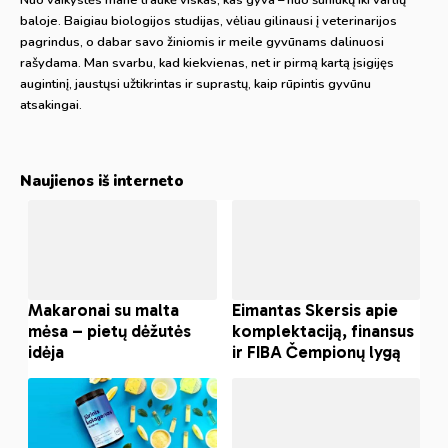
baloje. Baigiau biologijos studijas, vėliau gilinausi į veterinarijos
pagrindus, o dabar savo žiniomis ir meile gyvūnams dalinuosi
rašydama. Man svarbu, kad kiekvienas, net ir pirmą kartą įsigijęs
augintinį, jaustųsi užtikrintas ir suprastų, kaip rūpintis gyvūnu
atsakingai.
Naujienos iš interneto