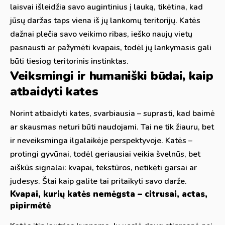
laisvai išleidžia savo augintinius į lauką, tikėtina, kad
jūsų daržas taps viena iš jų lankomų teritorijų. Katės
dažnai plečia savo veikimo ribas, ieško naujų vietų
pasnausti ar pažymėti kvapais, todėl jų lankymasis gali
būti tiesiog teritorinis instinktas.
Veiksmingi ir humaniški būdai, kaip
atbaidyti kates
Norint atbaidyti kates, svarbiausia – suprasti, kad baimė
ar skausmas neturi būti naudojami. Tai ne tik žiauru, bet
ir neveiksminga ilgalaikėje perspektyvoje. Katės –
protingi gyvūnai, todėl geriausiai veikia švelnūs, bet
aiškūs signalai: kvapai, tekstūros, netikėti garsai ar
judesys. Štai kaip galite tai pritaikyti savo darže.
Kvapai, kurių katės nemėgsta – citrusai, actas,
pipirmėtė