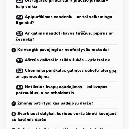
Ultragarso prietaisai ir judesio jutikliai –
kaip veikia
Apipurškimas vandeniu – ar tai veiksminga
ilgainiui?
Ar galima naudoti kavos tirščius, pipirus ar
česnaką?
Ko vengti: pavojingi ar neefektyvūs metodai
Aštrūs daiktai ir stiklo šukės – griežtai ne
Cheminiai purškalai, galintys sukelti alergiją
ar apsinuodijimą
Netikslus kvapų naudojimas – kai kvapas
patrauklus, o ne atbaidantis
Žmonių patirtys: kas padėjo jų darže?
Svarbiausi dalykai, kuriuos verta žinoti kovojant
su katėmis darže