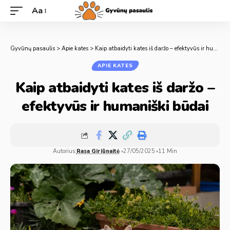
Aa
Gyvūnų pasaulis
>
Apie kates
>
Kaip atbaidyti kates iš daržo – efektyvūs ir humaniški būdai
APIE KATES
Kaip atbaidyti kates iš daržo –
efektyvūs ir humaniški būdai
Autorius:
Rasa Giriūnaitė
27/05/2025
11 Min