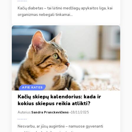
Kačių diabetas – tai lėtinė medžiagų apykaitos liga, kai
organizmas nebegali tinkamai…
APIE KATES
Kačių skiepų kalendorius: kada ir
kokius skiepus reikia atlikti?
Autorius:
Sandra Pranckevičienė
18/11/2025
Nesvarbu, ar jūsų augintinė – namuose gyvenanti