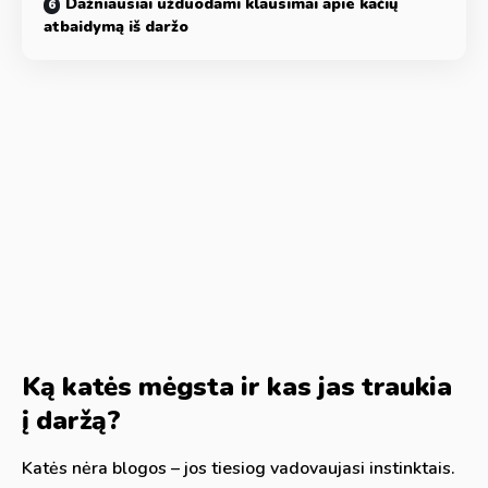
Dažniausiai užduodami klausimai apie kačių
atbaidymą iš daržo
Ką katės mėgsta ir kas jas traukia
į daržą?
Katės nėra blogos – jos tiesiog vadovaujasi instinktais.