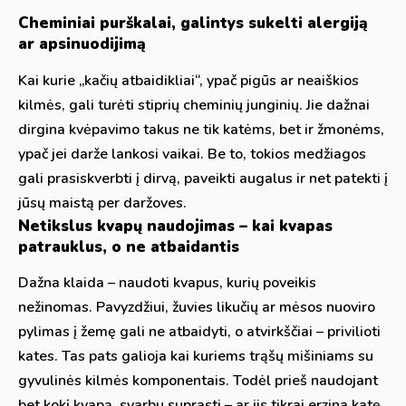
Cheminiai purškalai, galintys sukelti alergiją
ar apsinuodijimą
Kai kurie „kačių atbaidikliai“, ypač pigūs ar neaiškios
kilmės, gali turėti stiprių cheminių junginių. Jie dažnai
dirgina kvėpavimo takus ne tik katėms, bet ir žmonėms,
ypač jei darže lankosi vaikai. Be to, tokios medžiagos
gali prasiskverbti į dirvą, paveikti augalus ir net patekti į
jūsų maistą per daržoves.
Netikslus kvapų naudojimas – kai kvapas
patrauklus, o ne atbaidantis
Dažna klaida – naudoti kvapus, kurių poveikis
nežinomas. Pavyzdžiui, žuvies likučių ar mėsos nuoviro
pylimas į žemę gali ne atbaidyti, o atvirkščiai – privilioti
kates. Tas pats galioja kai kuriems trąšų mišiniams su
gyvulinės kilmės komponentais. Todėl prieš naudojant
bet kokį kvapą, svarbu suprasti – ar jis tikrai erzina katę,