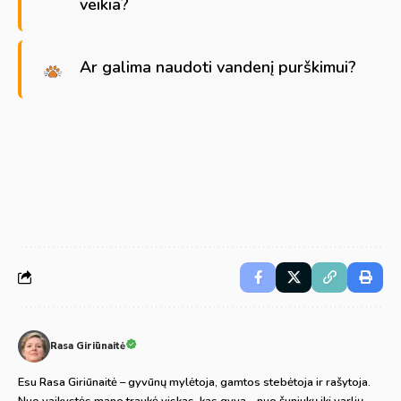
veikia?
Ar galima naudoti vandenį purškimui?
Rasa Giriūnaitė
Esu Rasa Giriūnaitė – gyvūnų mylėtoja, gamtos stebėtoja ir rašytoja.
Nuo vaikystės mane traukė viskas, kas gyva – nuo šuniukų iki varlių