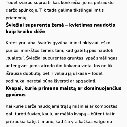
Todėl svarbu suprasti, kas konkrečiai joms patrauklu
daržo aplinkoje. Tik tada galima tikslingai imtis
priemonių.
Šviežiai supurenta žemė – kvietimas naudotis
kaip kraiko dėže
Katės yra labai švarūs gyvūnai ir instinktyviai ieško
purios, minkštos žemės tam, kad galėtų pasinaudoti
„tualetu“. Šviežiai supurentas gruntas, ypač smėlingas
ar lengvas, joms atrodo itin tinkama vieta. Jos ne tik
išrausia duobutę, bet ir vėliau ją užkasa – todėl
sodinukai neretai būna išversti ar apgadinti.
Kvapai, kurie primena maistą ar dominuojančius
gyvūnus
Kai kurie darže naudojami trąšų mišiniai ar kompostas
gali turėti žuvies, kaulų ar mėšlo kvapų – būtent tai ir
pritraukia katę. Ji mano, kad čia yra kažkas valgomo