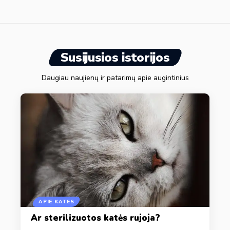
Susijusios istorijos
Daugiau naujienų ir patarimų apie augintinius
APIE KATES
Ar sterilizuotos katės rujoja?