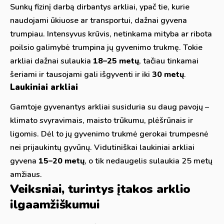
Sunkų fizinį darbą dirbantys arkliai, ypač tie, kurie
naudojami ūkiuose ar transportui, dažnai gyvena
trumpiau. Intensyvus krūvis, netinkama mityba ar ribota
poilsio galimybė trumpina jų gyvenimo trukmę. Tokie
arkliai dažnai sulaukia
18–25 metų
, tačiau tinkamai
šeriami ir tausojami gali išgyventi ir iki
30 metų
.
Laukiniai arkliai
Gamtoje gyvenantys arkliai susiduria su daug pavojų –
klimato svyravimais, maisto trūkumu, plėšrūnais ir
ligomis. Dėl to jų gyvenimo trukmė gerokai trumpesnė
nei prijaukintų gyvūnų. Vidutiniškai laukiniai arkliai
gyvena
15–20 metų
, o tik nedaugelis sulaukia 25 metų
amžiaus.
Veiksniai, turintys įtakos arklio
ilgaamžiškumui