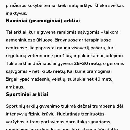
priežiūros kokybė lemia, kiek metų arklys išlieka sveikas
ir aktyvus.
Naminiai (pramoginiai) arkliai
Tai arkliai, kurie gyvena ramiomis sąlygomis – laikomi
asmeniniuose ūkiuose, žirgynuose ar terapiniuose
centruose. Jie paprastai gauna visavertį pašarą, turi
reguliarią veterinarinę priežiūrą ir pakankamai judėjimo.
Tokie arkliai dažniausiai gyvena
25–30 metų
, o geromis
sąlygomis – net iki
35 metų
. Kai kurie pramoginiai
žirgai, ypač mažesnių veislių, sulaukia net 40 metų
amžiaus.
Sportiniai arkliai
Sportinių arklių gyvenimo trukmė dažnai trumpesnė dėl
intensyvių fizinių krūvių. Nuolatinės treniruotės,
varžybos ir transportavimas daro įtaką sąnariams,
raumenims ir širdies-kraujagyslių sistemai. Vis dėlto