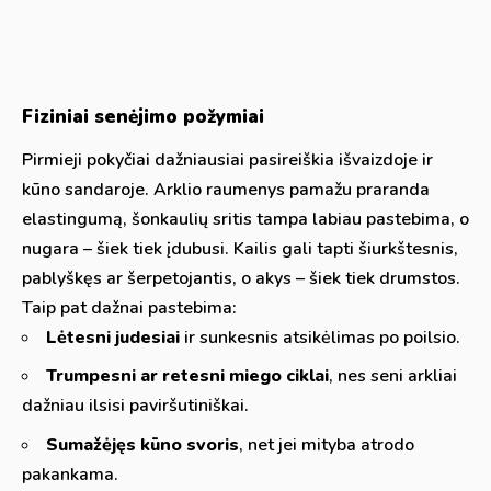
Fiziniai senėjimo požymiai
Pirmieji pokyčiai dažniausiai pasireiškia išvaizdoje ir
kūno sandaroje. Arklio raumenys pamažu praranda
elastingumą, šonkaulių sritis tampa labiau pastebima, o
nugara – šiek tiek įdubusi. Kailis gali tapti šiurkštesnis,
pablyškęs ar šerpetojantis, o akys – šiek tiek drumstos.
Taip pat dažnai pastebima:
Lėtesni judesiai
ir sunkesnis atsikėlimas po poilsio.
Trumpesni ar retesni miego ciklai
, nes seni arkliai
dažniau ilsisi paviršutiniškai.
Sumažėjęs kūno svoris
, net jei mityba atrodo
pakankama.