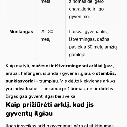
metai
žinomas dėl gero
charakterio ir ilgo
gyvenimo.
Mustangas
25–30
Laisvai gyvenantis,
metų
ištvermingas, dažnai
pasiekia 30 metų amžių
gamtoje.
Kaip matyti,
mažesni ir ištvermingesni arkliai
(pvz.,
arabai, haflingeri, islandai) gyvena ilgiau, o
stambūs,
sunkiasvoriai
– trumpiau. Vis dėlto kiekvienas arklys
yra individualus – tinkamai prižiūrimas, net ir didelis
žirgas gali gyventi ilgai bei sveikai.
Kaip prižiūrėti arklį, kad jis
gyventų ilgiau
Ilgas ir sveikas arklio gyvenimas nėra atsitiktinumas —