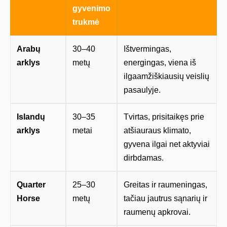
gyvenimo
trukmė
Arabų
30–40
Ištvermingas,
arklys
metų
energingas, viena iš
ilgaamžiškiausių veislių
pasaulyje.
Islandų
30–35
Tvirtas, prisitaikęs prie
arklys
metai
atšiauraus klimato,
gyvena ilgai net aktyviai
dirbdamas.
Quarter
25–30
Greitas ir raumeningas,
Horse
metų
tačiau jautrus sąnarių ir
raumenų apkrovai.