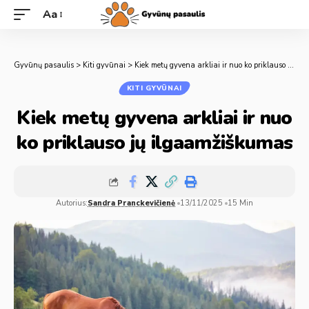
Aa
Gyvūnų pasaulis
>
Kiti gyvūnai
>
Kiek metų gyvena arkliai ir nuo ko priklauso jų ilgaamžiškumas
KITI GYVŪNAI
Kiek metų gyvena arkliai ir nuo
ko priklauso jų ilgaamžiškumas
Autorius:
Sandra Pranckevičienė
13/11/2025
15 Min