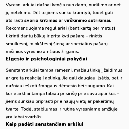
Vyresni arkliai dažnai kenčia nuo dantų nudilimo ar net
jų netekimo. Dėl to jiems sunku kramtyti, todėl gali
atsirasti
svorio kritimas
ar
virškinimo sutrikimai
.
Rekomenduojama reguliariai (bent kartą per metus)
tikrinti dantų būklę ir pritaikyti pašarą – rinktis
smulkesnį, minkštesnį šieną ar specialius pašarų
mišinius vyresnio amžiaus žirgams.
Elgesio ir psichologiniai pokyčiai
Senstant arkliai tampa ramesni, mažiau linkę į žaidimus
ar greitą reakciją į aplinką. Jie gali daugiau ilsėtis, bet ir
dažniau ieškoti žmogaus dėmesio bei saugumo. Kai
kurie arkliai tampa labiau prisirišę prie savo aplinkos –
jiems sunkiau priprasti prie naujų vietų ar pakeitimų
tvarte. Todėl stabilumas ir rutina vyresniame amžiuje
yra labai svarbūs.
Kaip padėti senstančiam arkliui