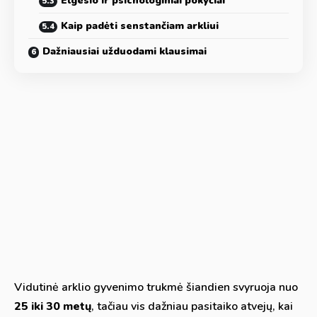
Elgesio ir psichologiniai pokyčiai
Kaip padėti senstančiam arkliui
Dažniausiai užduodami klausimai
Vidutinė arklio gyvenimo trukmė šiandien svyruoja nuo
25 iki 30 metų
, tačiau vis dažniau pasitaiko atvejų, kai