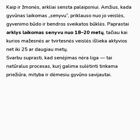
Kaip ir žmonės, arkliai sensta palaipsniui. Amžius, kada
gyvūnas laikomas „senyvu“, priklauso nuo jo veislės,
gyvenimo būdo ir bendros sveikatos būklės. Paprastai
arklys laikomas senyvu nuo 18–20 metų
, tačiau kai
kurios mažesnės ar tvirtesnės veislės išlieka aktyvios
net iki 25 ar daugiau metų.
Svarbu suprasti, kad senėjimas nėra liga — tai
natūralus procesas, kurį galima sulėtinti tinkama
priežiūra, mityba ir dėmesiu gyvūno savijautai.