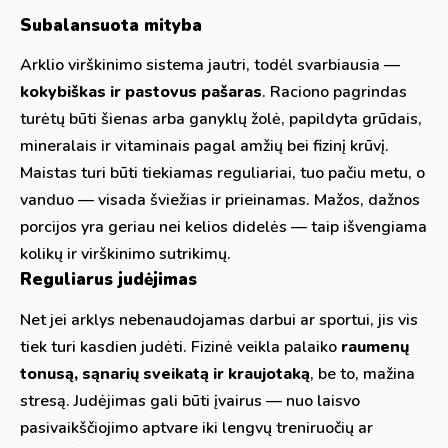
Subalansuota mityba
Arklio virškinimo sistema jautri, todėl svarbiausia —
kokybiškas ir pastovus pašaras
. Raciono pagrindas
turėtų būti šienas arba ganyklų žolė, papildyta grūdais,
mineralais ir vitaminais pagal amžių bei fizinį krūvį.
Maistas turi būti tiekiamas reguliariai, tuo pačiu metu, o
vanduo — visada šviežias ir prieinamas. Mažos, dažnos
porcijos yra geriau nei kelios didelės — taip išvengiama
kolikų ir virškinimo sutrikimų.
Reguliarus judėjimas
Net jei arklys nebenaudojamas darbui ar sportui, jis vis
tiek turi kasdien judėti. Fizinė veikla palaiko
raumenų
tonusą, sąnarių sveikatą ir kraujotaką
, be to, mažina
stresą. Judėjimas gali būti įvairus — nuo laisvo
pasivaikščiojimo aptvare iki lengvų treniruočių ar