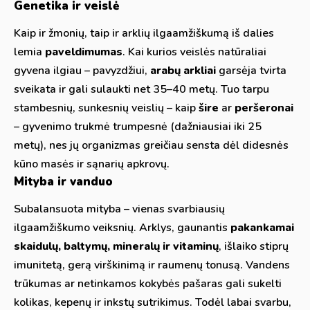
Genetika ir veislė
Kaip ir žmonių, taip ir arklių ilgaamžiškumą iš dalies
lemia
paveldimumas
. Kai kurios veislės natūraliai
gyvena ilgiau – pavyzdžiui,
arabų arkliai
garsėja tvirta
sveikata ir gali sulaukti net 35–40 metų. Tuo tarpu
stambesnių, sunkesnių veislių – kaip
šire
ar
peršeronai
– gyvenimo trukmė trumpesnė (dažniausiai iki 25
metų), nes jų organizmas greičiau sensta dėl didesnės
kūno masės ir sąnarių apkrovų.
Mityba ir vanduo
Subalansuota mityba – vienas svarbiausių
ilgaamžiškumo veiksnių. Arklys, gaunantis
pakankamai
skaidulų, baltymų, mineralų ir vitaminų
, išlaiko stiprų
imunitetą, gerą virškinimą ir raumenų tonusą. Vandens
trūkumas ar netinkamos kokybės pašaras gali sukelti
kolikas, kepenų ir inkstų sutrikimus. Todėl labai svarbu,