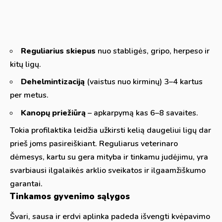
Reguliarius skiepus
nuo stabligės, gripo, herpeso ir
kitų ligų.
Dehelmintizaciją
(vaistus nuo kirminų) 3–4 kartus
per metus.
Kanopų priežiūrą
– apkarpymą kas 6–8 savaites.
Tokia profilaktika leidžia užkirsti kelią daugeliui ligų dar
prieš joms pasireiškiant. Reguliarus veterinaro
dėmesys, kartu su gera mityba ir tinkamu judėjimu, yra
svarbiausi ilgalaikės arklio sveikatos ir ilgaamžiškumo
garantai.
Tinkamos gyvenimo sąlygos
Švari, sausa ir erdvi aplinka padeda išvengti kvėpavimo