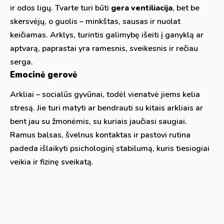
ir odos ligų. Tvarte turi būti
gera ventiliacija
, bet be
skersvėjų, o guolis – minkštas, sausas ir nuolat
keičiamas. Arklys, turintis galimybę išeiti į ganyklą ar
aptvarą, paprastai yra ramesnis, sveikesnis ir rečiau
serga.
Emocinė gerovė
Arkliai – socialūs gyvūnai, todėl vienatvė jiems kelia
stresą. Jie turi matyti ar bendrauti su kitais arkliais ar
bent jau su žmonėmis, su kuriais jaučiasi saugiai.
Ramus balsas, švelnus kontaktas ir pastovi rutina
padeda išlaikyti psichologinį stabilumą, kuris tiesiogiai
veikia ir fizinę sveikatą.