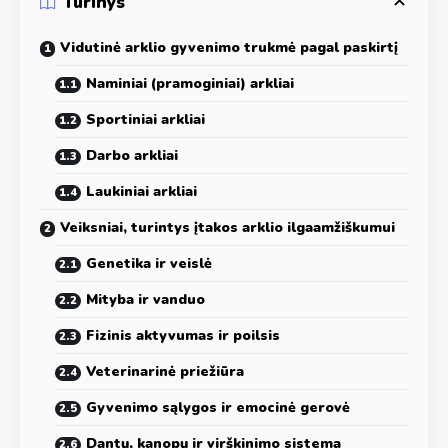
Turinys
Vidutinė arklio gyvenimo trukmė pagal paskirtį
Naminiai (pramoginiai) arkliai
Sportiniai arkliai
Darbo arkliai
Laukiniai arkliai
Veiksniai, turintys įtakos arklio ilgaamžiškumui
Genetika ir veislė
Mityba ir vanduo
Fizinis aktyvumas ir poilsis
Veterinarinė priežiūra
Gyvenimo sąlygos ir emocinė gerovė
Dantų, kanopų ir virškinimo sistema