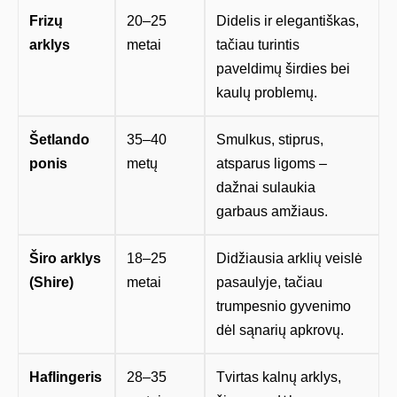
Frizų
20–25
Didelis ir elegantiškas,
arklys
metai
tačiau turintis
paveldimų širdies bei
kaulų problemų.
Šetlando
35–40
Smulkus, stiprus,
ponis
metų
atsparus ligoms –
dažnai sulaukia
garbaus amžiaus.
Širo arklys
18–25
Didžiausia arklių veislė
(Shire)
metai
pasaulyje, tačiau
trumpesnio gyvenimo
dėl sąnarių apkrovų.
Haflingeris
28–35
Tvirtas kalnų arklys,