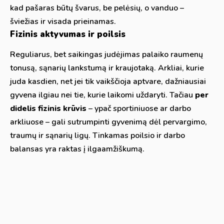
kad pašaras būtų švarus, be pelėsių, o vanduo –
šviežias ir visada prieinamas.
Fizinis aktyvumas ir poilsis
Reguliarus, bet saikingas judėjimas palaiko raumenų
tonusą, sąnarių lankstumą ir kraujotaką. Arkliai, kurie
juda kasdien, net jei tik vaikščioja aptvare, dažniausiai
gyvena ilgiau nei tie, kurie laikomi uždaryti. Tačiau
per
didelis fizinis krūvis
– ypač sportiniuose ar darbo
arkliuose – gali sutrumpinti gyvenimą dėl pervargimo,
traumų ir sąnarių ligų. Tinkamas poilsio ir darbo
balansas yra raktas į ilgaamžiškumą.