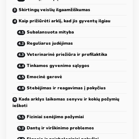
Skirtingų veislių ilgaamžiškumas
Kaip prižiūrėti arklį, kad jis gyventų ilgiau
Subalansuota mityba
Reguliarus judėjimas
Veterinarinė priežiūra ir profilaktika
Tinkamos gyvenimo sąlygos
Emocinė gerovė
Stebėjimas ir reagavimas į pokyčius
Kada arklys laikomas senyvu ir kokių požymių
ieškoti
Fiziniai senėjimo požymiai
Dantų ir virškinimo problemos