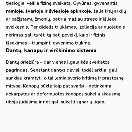
tiesiogiai veikia fizinę sveikatą. Gyvūnas, gyvenantis
ramioje, švarioje ir šviesioje aplinkoje
, šalia kitų arklių
ar pažįstamų žmonių, patiria mažiau streso ir išlieka
sveikesnis. Per didelis triukšmas, izoliacija ar nuolatinis
nerimas gali turėti tą patį poveikį, kaip ir fizinis
išsekimas – trumpinti gyvenimo trukmę.
Dantų, kanopų ir virškinimo sistema
Dantų priežiūra – dar vienas ilgalaikės sveikatos
pagrindas. Senstant dantys dėvisi, todėl arkliai gali
sunkiau kramtyti, o tai lemia svorio kritimą ir prastesnę
mitybą. Kanopų būklė taip pat svarbi – netinkamai
apkarpytos ar deformuotos kanopos sukelia skausmą,
riboja judėjimą ir net gali sukelti sąnarių ligas.