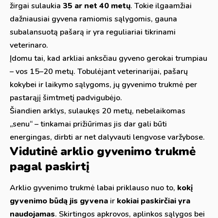
žirgai sulaukia
35 ar net 40 metų
. Tokie ilgaamžiai
dažniausiai gyvena ramiomis sąlygomis, gauna
subalansuotą pašarą ir yra reguliariai tikrinami
veterinaro.
Įdomu tai, kad arkliai anksčiau gyveno gerokai trumpiau
– vos 15–20 metų. Tobulėjant veterinarijai, pašarų
kokybei ir laikymo sąlygoms, jų gyvenimo trukmė per
pastarąjį šimtmetį padvigubėjo.
Šiandien arklys, sulaukęs 20 metų, nebelaikomas
„senu“ – tinkamai prižiūrimas jis dar gali būti
energingas, dirbti ar net dalyvauti lengvose varžybose.
Vidutinė arklio gyvenimo trukmė
pagal paskirtį
Arklio gyvenimo trukmė labai priklauso nuo to,
kokį
gyvenimo būdą jis gyvena
ir
kokiai paskirčiai yra
naudojamas
. Skirtingos apkrovos, aplinkos sąlygos bei