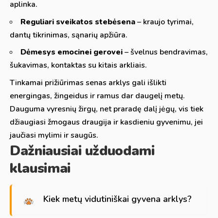
aplinka.
Reguliari sveikatos stebėsena
– kraujo tyrimai,
dantų tikrinimas, sąnarių apžiūra.
Dėmesys emocinei gerovei
– švelnus bendravimas,
šukavimas, kontaktas su kitais arkliais.
Tinkamai prižiūrimas senas arklys gali išlikti
energingas, žingeidus ir ramus dar daugelį metų.
Dauguma vyresnių žirgų, net praradę dalį jėgų, vis tiek
džiaugiasi žmogaus draugija ir kasdieniu gyvenimu, jei
jaučiasi mylimi ir saugūs.
Dažniausiai užduodami
klausimai
Kiek metų vidutiniškai gyvena arklys?