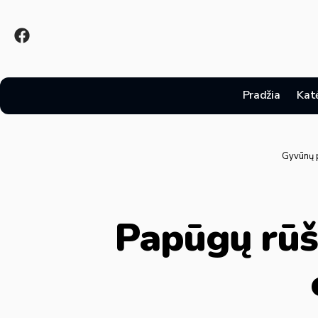
Pradžia
Kat
Gyvūnų 
Papūgų rūšy