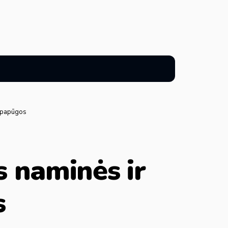
s papūgos
s naminės ir
s