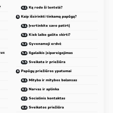
?
Ką rodo ši lentelė?
Kaip išsirinkti tinkamą papūgą?
Įvertinkite savo patirtį
Kiek laiko galite skirti?
Gyvenamoji erdvė
cus
Ilgalaikis įsipareigojimas
Sveikata ir priežiūra
Papūgų priežiūros ypatumai
Mityba ir mitybos balansas
Narvas ir aplinka
Socialinis kontaktas
Sveikatos priežiūra