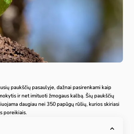
iausių paukščių pasaulyje, dažnai pasirenkami kaip
mokytis ir net imituoti žmogaus kalbą. Šių paukščių
čiuojama daugiau nei 350 papūgų rūšių, kurios skiriasi
s poreikiais.