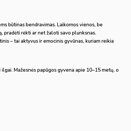
oms būtinas bendravimas. Laikomos vienos, be
, pradėti rėkti ar net žaloti savo plunksnas.
nis – tai aktyvus ir emocinis gyvūnas, kuriam reikia
ai ilgai. Mažesnės papūgos gyvena apie 10–15 metų, o