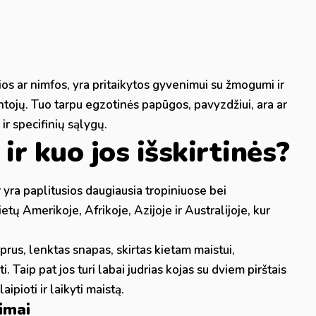
s ar nimfos, yra pritaikytos gyvenimui su žmogumi ir
ojų. Tuo tarpu egzotinės papūgos, pavyzdžiui, ara ar
 ir specifinių sąlygų.
ir kuo jos išskirtinės?
r yra paplitusios daugiausia tropiniuose bei
tų Amerikoje, Afrikoje, Azijoje ir Australijoje, kur
prus, lenktas snapas, skirtas kietam maistui,
. Taip pat jos turi labai judrias kojas su dviem pirštais
aipioti ir laikyti maistą.
imai