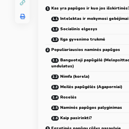
Kas yra papūgos ir kuo jos išskirtinės
Intelektas ir mokymosi gebėjimai
Socialinis elgesys
Ilga gyvenimo trukmė
Populiariausios naminės papūgos
Banguotoji papūgėlė (Melopsitta
undulatus)
Nimfa (korela)
Meilės papūgėlės (Agaporniai)
Roselės
Naminės papūgos palyginimas
Kaip pasirinkti?
Egzotinės papūgų rūšys pasaulyje