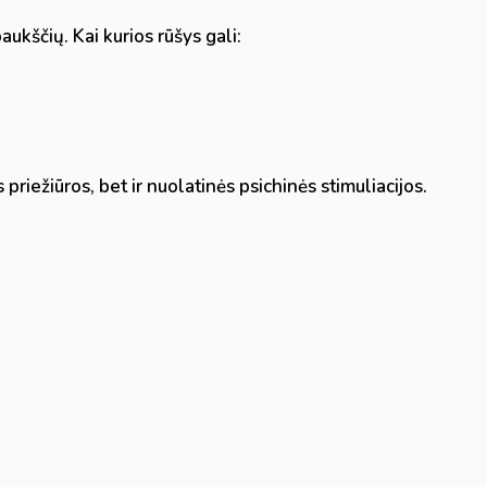
ukščių. Kai kurios rūšys gali:
ės priežiūros, bet ir nuolatinės psichinės stimuliacijos.