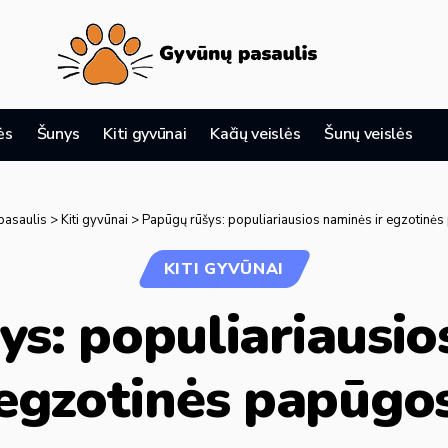
ės
Šunys
Kiti gyvūnai
Kačių veislės
Šunų veislės
pasaulis
>
Kiti gyvūnai
>
Papūgų rūšys: populiariausios naminės ir egzotinė
KITI GYVŪNAI
s: populiariausio
egzotinės papūgo