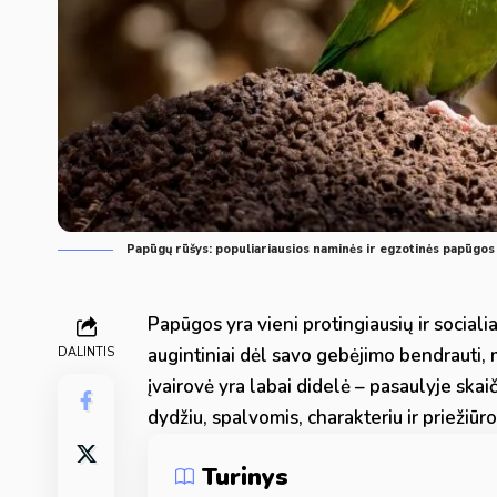
Papūgų rūšys: populiariausios naminės ir egzotinės papūgos
Papūgos yra vieni protingiausių ir social
augintiniai dėl savo gebėjimo bendrauti, 
DALINTIS
įvairovė yra labai didelė – pasaulyje skai
dydžiu, spalvomis, charakteriu ir priežiūro
Turinys