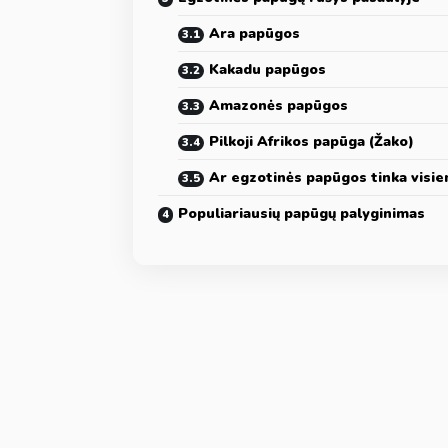
Ara papūgos
Kakadu papūgos
Amazonės papūgos
Pilkoji Afrikos papūga (Žako)
Ar egzotinės papūgos tinka visi
Populiariausių papūgų palyginimas