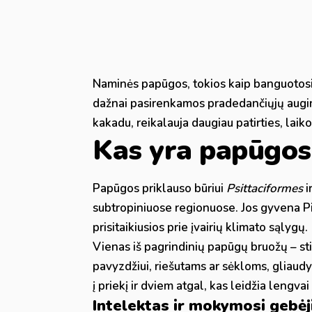
Naminės papūgos, tokios kaip banguotosio
dažnai pasirenkamos pradedančiųjų augint
kakadu, reikalauja daugiau patirties, laiko
Kas yra papūgos 
Papūgos priklauso būriui
Psittaciformes
i
subtropiniuose regionuose. Jos gyvena Pie
prisitaikiusios prie įvairių klimato sąlygų.
Vienas iš pagrindinių papūgų bruožų – sti
pavyzdžiui, riešutams ar sėkloms, gliaudyti
į priekį ir dviem atgal, kas leidžia lengvai l
Intelektas ir mokymosi gebėj