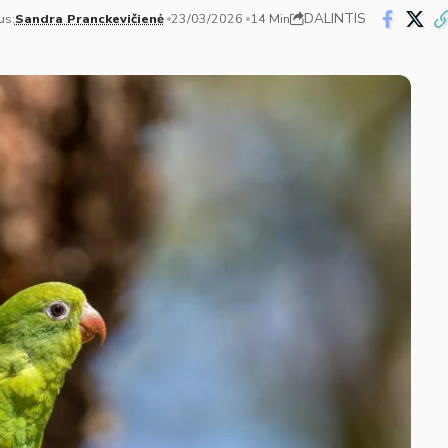
DALINTIS
us:
Sandra Pranckevičienė
23/03/2026
14 Min