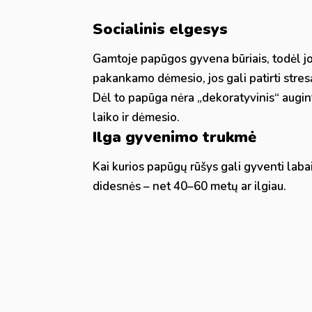
Socialinis elgesys
Gamtoje papūgos gyvena būriais, todėl j
pakankamo dėmesio, jos gali patirti stresą
Dėl to papūga nėra „dekoratyvinis“ auginti
laiko ir dėmesio.
Ilga gyvenimo trukmė
Kai kurios papūgų rūšys gali gyventi lab
didesnės – net 40–60 metų ar ilgiau.