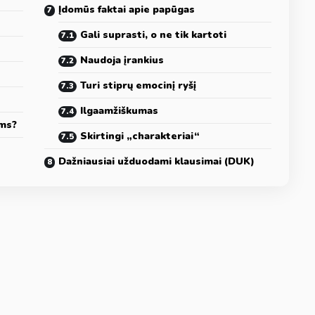
Įdomūs faktai apie papūgas
Gali suprasti, o ne tik kartoti
Naudoja įrankius
Turi stiprų emocinį ryšį
Ilgaamžiškumas
ems?
Skirtingi „charakteriai“
Dažniausiai užduodami klausimai (DUK)