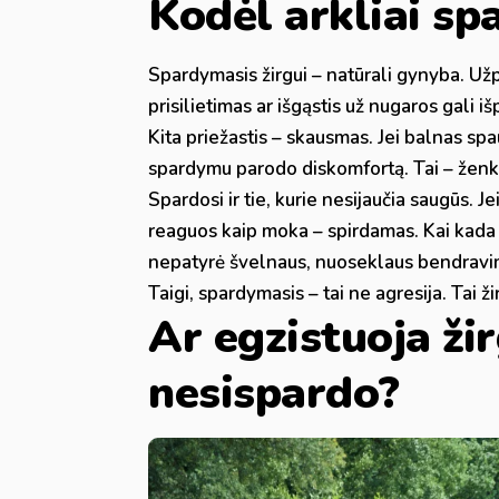
Kodėl arkliai sp
Spardymasis žirgui – natūrali gynyba. Užpa
prisilietimas ar išgąstis už nugaros gali i
Kita priežastis – skausmas. Jei balnas spa
spardymu parodo diskomfortą. Tai – ženklas
Spardosi ir tie, kurie nesijaučia saugūs. J
reaguos kaip moka – spirdamas. Kai kada t
nepatyrė švelnaus, nuoseklaus bendravi
Taigi, spardymasis – tai ne agresija. Tai 
Ar egzistuoja žir
nesispardo?