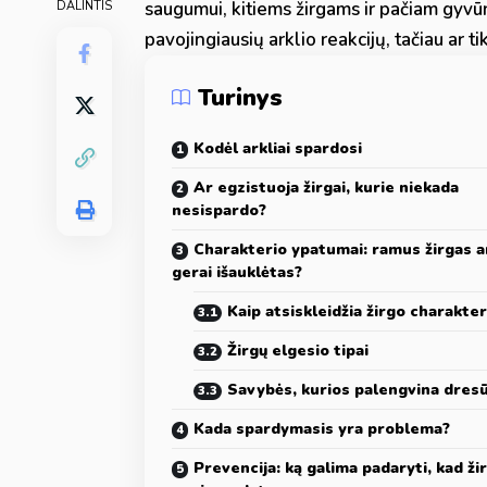
saugumui, kitiems žirgams ir pačiam gyvū
DALINTIS
pavojingiausių arklio reakcijų, tačiau ar ti
Turinys
Kodėl arkliai spardosi
Ar egzistuoja žirgai, kurie niekada
nesispardo?
Charakterio ypatumai: ramus žirgas a
gerai išauklėtas?
Kaip atsiskleidžia žirgo charakter
Žirgų elgesio tipai
Savybės, kurios palengvina dres
Kada spardymasis yra problema?
Prevencija: ką galima padaryti, kad ži