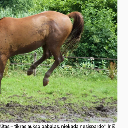
itas – tikras aukso gabalas, niekada nesispardo“. Ir iš