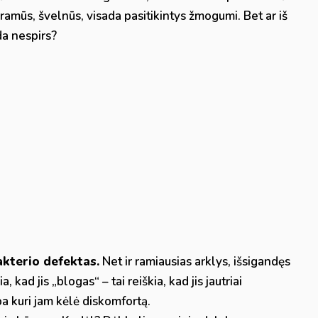
 – ramūs, švelnūs, visada pasitikintys žmogumi. Bet ar iš
da nespirs?
akterio defektas.
Net ir ramiausias arklys, išsigandęs
, kad jis „blogas“ – tai reiškia, kad jis jautriai
ba kuri jam kėlė diskomfortą.