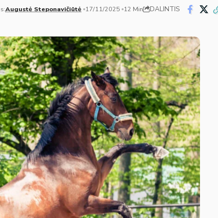
DALINTIS
s:
Augustė Steponavičiūtė
17/11/2025
12 Min