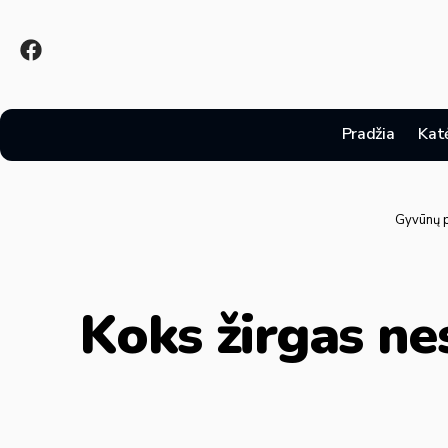
Pradžia
Kat
Gyvūnų p
Koks žirgas ne