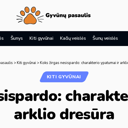
ės
Šunys
Kiti gyvūnai
Kačių veislės
Šunų veislės
asaulis
>
Kiti gyvūnai
>
Koks žirgas nesispardo: charakterio ypatumai ir arkl
KITI GYVŪNAI
sispardo: charakte
arklio dresūra