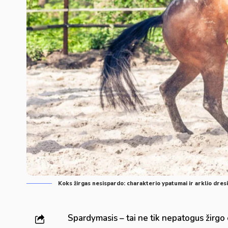
Koks žirgas nesispardo: charakterio ypatumai ir arklio dres
Spardymasis – tai ne tik nepatogus žirgo 