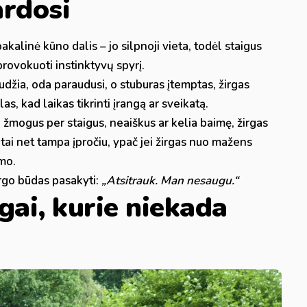
ardosi
kalinė kūno dalis – jo silpnoji vieta, todėl staigus
šprovokuoti instinktyvų spyrį.
udžia, oda paraudusi, o stuburas įtemptas, žirgas
, kad laikas tikrinti įrangą ar sveikatą.
ei žmogus per staigus, neaiškus ar kelia baimę, žirgas
ai net tampa įpročiu, ypač jei žirgas nuo mažens
mo.
žirgo būdas pasakyti:
„Atsitrauk. Man nesaugu.“
gai, kurie niekada