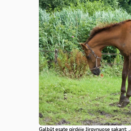
Galbūt esate girdėję žirgynuose sakant: „š