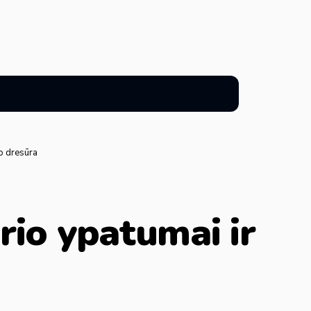
io dresūra
rio ypatumai ir