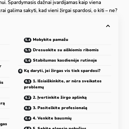
nui. Spardymasis dažnai įvardijamas kaip viena
krai galima sakyti, kad vieni žirgai spardosi, o kiti – ne?
Mokykite pamažu
Dresuokite su aiškiomis ribomis
Stabilumas kasdienėje rutinoje
r
Ką daryti, jei žirgas vis tiek spardosi?
1. Išsiaiškinkite, ar nėra sveikatos
is
problemų
2. Įvertinkite žirgo aplinką
ūrą
3. Pasitelkite profesionalą
4. Venkite bausmių
rgas
5. Sekite elgesio pokyčius