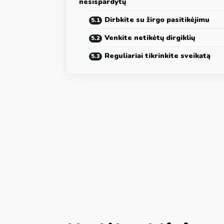
nesispardytų
Dirbkite su žirgo pasitikėjimu
Venkite netikėtų dirgiklių
Reguliariai tikrinkite sveikatą