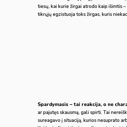
tiesų, kai kurie žirgai atrodo kaip išimtis
tikrųjų egzistuoja toks žirgas, kuris nieka
Spardymasis – tai reakcija, o ne char
ar pajutęs skausmą, gali spirti. Tai nereiškia
sureagavo į situaciją, kurios nesuprato ar