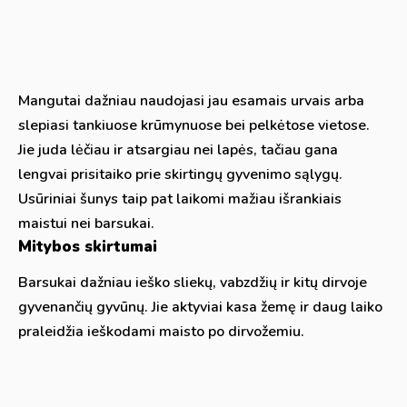
Mangutai dažniau naudojasi jau esamais urvais arba
slepiasi tankiuose krūmynuose bei pelkėtose vietose.
Jie juda lėčiau ir atsargiau nei lapės, tačiau gana
lengvai prisitaiko prie skirtingų gyvenimo sąlygų.
Usūriniai šunys taip pat laikomi mažiau išrankiais
maistui nei barsukai.
Mitybos skirtumai
Barsukai dažniau ieško sliekų, vabzdžių ir kitų dirvoje
gyvenančių gyvūnų. Jie aktyviai kasa žemę ir daug laiko
praleidžia ieškodami maisto po dirvožemiu.