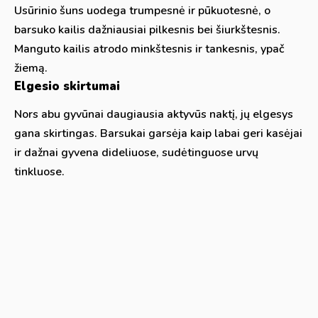
Usūrinio šuns uodega trumpesnė ir pūkuotesnė, o
barsuko kailis dažniausiai pilkesnis bei šiurkštesnis.
Manguto kailis atrodo minkštesnis ir tankesnis, ypač
žiemą.
Elgesio skirtumai
Nors abu gyvūnai daugiausia aktyvūs naktį, jų elgesys
gana skirtingas. Barsukai garsėja kaip labai geri kasėjai
ir dažnai gyvena dideliuose, sudėtinguose urvų
tinkluose.