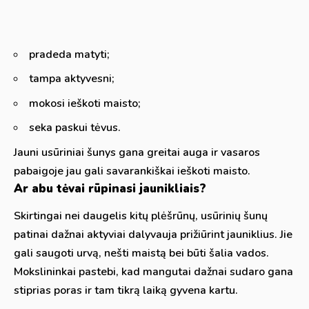
pradeda matyti;
tampa aktyvesni;
mokosi ieškoti maisto;
seka paskui tėvus.
Jauni usūriniai šunys gana greitai auga ir vasaros
pabaigoje jau gali savarankiškai ieškoti maisto.
Ar abu tėvai rūpinasi jaunikliais?
Skirtingai nei daugelis kitų plėšrūnų, usūrinių šunų
patinai dažnai aktyviai dalyvauja prižiūrint jauniklius. Jie
gali saugoti urvą, nešti maistą bei būti šalia vados.
Mokslininkai pastebi, kad mangutai dažnai sudaro gana
stiprias poras ir tam tikrą laiką gyvena kartu.