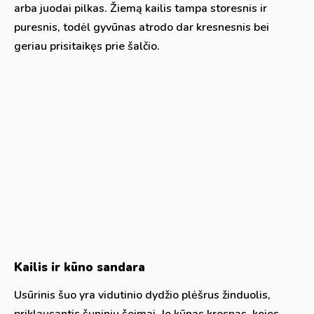
arba juodai pilkas. Žiemą kailis tampa storesnis ir
puresnis, todėl gyvūnas atrodo dar kresnesnis bei
geriau prisitaikęs prie šalčio.
Kailis ir kūno sandara
Usūrinis šuo yra vidutinio dydžio plėšrus žinduolis,
priklausantis šuninių šeimai. Jo kūnas kresnas, kojos