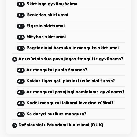
Skirtinga gyvūnų šeima
Išvaizdos skirtumai
Elgesio skirtumai
Mitybos skirtumai
Pagrindiniai barsuko ir manguto skirtumai
Ar usūrinis šuo pavojingas žmogui ir gyvūnams?
Ar mangutai puola žmones?
Kokias ligas gali platinti usūriniai šunys?
Ar mangutai pavojingi naminiams gyvūnams?
Kodėl mangutai laikomi invazine rūšimi?
Ką daryti sutikus mangutą?
Dažniausiai užduodami klausimai (DUK)