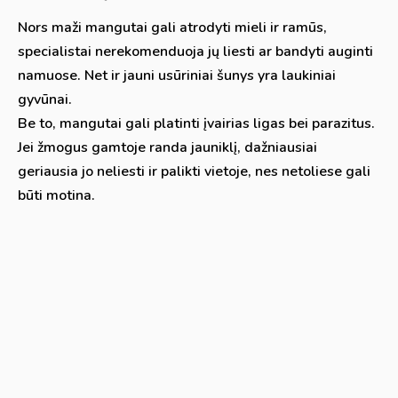
Nors maži mangutai gali atrodyti mieli ir ramūs,
specialistai nerekomenduoja jų liesti ar bandyti auginti
namuose. Net ir jauni usūriniai šunys yra laukiniai
gyvūnai.
Be to, mangutai gali platinti įvairias ligas bei parazitus.
Jei žmogus gamtoje randa jauniklį, dažniausiai
geriausia jo neliesti ir palikti vietoje, nes netoliese gali
būti motina.