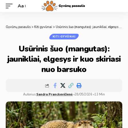
Aa
Gyvūnų pasaulis
>
Kiti gyvūnai
>
Usūrinis šuo (mangutas): jaunikliai, elgesys ir kuo skiriasi nuo barsuko
KITI GYVŪNAI
Usūrinis šuo (mangutas):
jaunikliai, elgesys ir kuo skiriasi
nuo barsuko
Autorius:
Sandra Pranckevičienė
28/05/2026
13 Min