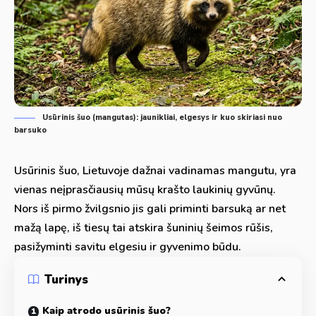
Usūrinis šuo (mangutas): jaunikliai, elgesys ir kuo skiriasi nuo
barsuko
Usūrinis šuo, Lietuvoje dažnai vadinamas mangutu, yra
vienas neįprasčiausių mūsų krašto laukinių gyvūnų.
Nors iš pirmo žvilgsnio jis gali priminti barsuką ar net
mažą lapę, iš tiesų tai atskira šuninių šeimos rūšis,
pasižyminti savitu elgesiu ir gyvenimo būdu.
Turinys
Kaip atrodo usūrinis šuo?