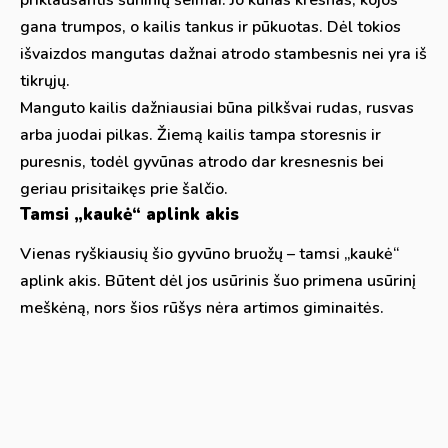
gana trumpos, o kailis tankus ir pūkuotas. Dėl tokios
išvaizdos mangutas dažnai atrodo stambesnis nei yra iš
tikrųjų.
Manguto kailis dažniausiai būna pilkšvai rudas, rusvas
arba juodai pilkas. Žiemą kailis tampa storesnis ir
puresnis, todėl gyvūnas atrodo dar kresnesnis bei
geriau prisitaikęs prie šalčio.
Tamsi „kaukė“ aplink akis
Vienas ryškiausių šio gyvūno bruožų – tamsi „kaukė“
aplink akis. Būtent dėl jos usūrinis šuo primena usūrinį
meškėną, nors šios rūšys nėra artimos giminaitės.