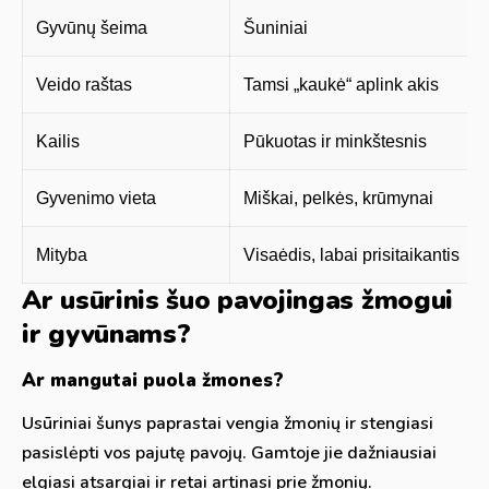
Gyvūnų šeima
Šuniniai
Veido raštas
Tamsi „kaukė“ aplink akis
Kailis
Pūkuotas ir minkštesnis
Gyvenimo vieta
Miškai, pelkės, krūmynai
Mityba
Visaėdis, labai prisitaikantis
Ar usūrinis šuo pavojingas žmogui
ir gyvūnams?
Ar mangutai puola žmones?
Usūriniai šunys paprastai vengia žmonių ir stengiasi
pasislėpti vos pajutę pavojų. Gamtoje jie dažniausiai
elgiasi atsargiai ir retai artinasi prie žmonių.