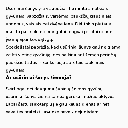
Usūriniai šunys yra visaėdžiai. Jie minta smulkiais
gyvūnais, vabzdžiais, varlėmis, paukščių kiaušiniais,
uogomis, vaisiais bei dvėseliena. Dėl tokio plataus
maisto pasirinkimo mangutai lengvai prisitaiko prie
įvairių aplinkos sąlygų.
Specialistai pabrėžia, kad usūriniai šunys gali neigiamai
veikti vietinę gyvūniją, nes naikina ant žemės perinčių
paukščių lizdus ir konkuruoja su kitais laukiniais
gyvūnais.
Ar usūriniai šunys žiemoja?
Skirtingai nei dauguma šuninių šeimos gyvūnų,
usūriniai šunys žiemą tampa gerokai mažiau aktyvūs.
Labai šaltu laikotarpiu jie gali kelias dienas ar net
savaites praleisti urvuose beveik nejudėdami.