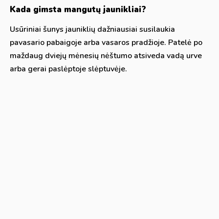
Kada gimsta mangutų jaunikliai?
Usūriniai šunys jauniklių dažniausiai susilaukia
pavasario pabaigoje arba vasaros pradžioje. Patelė po
maždaug dviejų mėnesių nėštumo atsiveda vadą urve
arba gerai paslėptoje slėptuvėje.