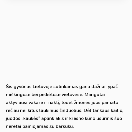
Šis gyvūnas Lietuvoje sutinkamas gana dažnai, ypač
miškingose bei pelkėtose vietovėse. Mangutai
aktyviausi vakare ir naktį, todėl žmonės juos pamato
rečiau nei kitus laukinius žinduolius. Dėl tankaus kailio,
juodos „kaukės“ aplink akis ir kresno kūno usūrinis šuo
neretai painiojamas su barsuku.