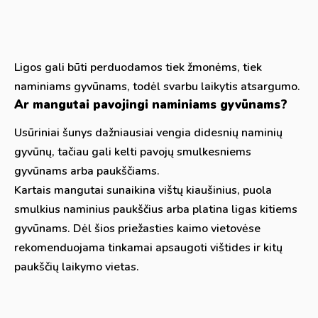
Ligos gali būti perduodamos tiek žmonėms, tiek
naminiams gyvūnams, todėl svarbu laikytis atsargumo.
Ar mangutai pavojingi naminiams gyvūnams?
Usūriniai šunys dažniausiai vengia didesnių naminių
gyvūnų, tačiau gali kelti pavojų smulkesniems
gyvūnams arba paukščiams.
Kartais mangutai sunaikina vištų kiaušinius, puola
smulkius naminius paukščius arba platina ligas kitiems
gyvūnams. Dėl šios priežasties kaimo vietovėse
rekomenduojama tinkamai apsaugoti vištides ir kitų
paukščių laikymo vietas.