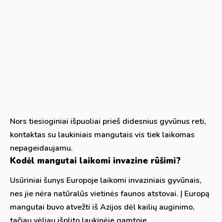
Nors tiesioginiai išpuoliai prieš didesnius gyvūnus reti,
kontaktas su laukiniais mangutais vis tiek laikomas
nepageidaujamu.
Kodėl mangutai laikomi invazine rūšimi?
Usūriniai šunys Europoje laikomi invaziniais gyvūnais,
nes jie nėra natūralūs vietinės faunos atstovai. Į Europą
mangutai buvo atvežti iš Azijos dėl kailių auginimo,
tačiau vėliau išplito laukinėje gamtoje.