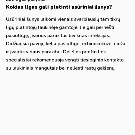
Kokias ligas gali platinti usūriniai šunys?
Usūriniai šunys laikomi vienais svarbiausių tam tikrų
ligų platintojų laukinėje gamtoje. Jie gali pernešti
pasiutligę, įvairius parazitus bei kitas infekcijas.
Didžiausią pavojų kelia pasiutligė, echinokokozė, niežai
ir įvairūs vidaus parazitai. Dėl šios priežasties
specialistai rekomenduoja vengti tiesioginio kontakto
su laukiniais mangutais bei neliesti rastų gaišenų.