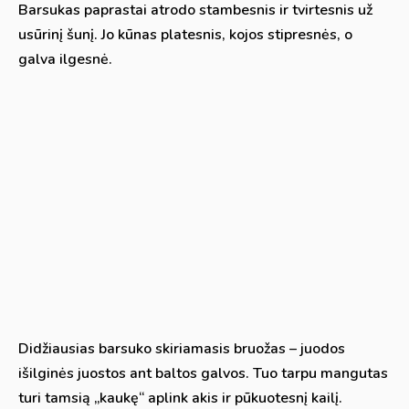
Barsukas paprastai atrodo stambesnis ir tvirtesnis už
usūrinį šunį. Jo kūnas platesnis, kojos stipresnės, o
galva ilgesnė.
Didžiausias barsuko skiriamasis bruožas – juodos
išilginės juostos ant baltos galvos. Tuo tarpu mangutas
turi tamsią „kaukę“ aplink akis ir pūkuotesnį kailį.