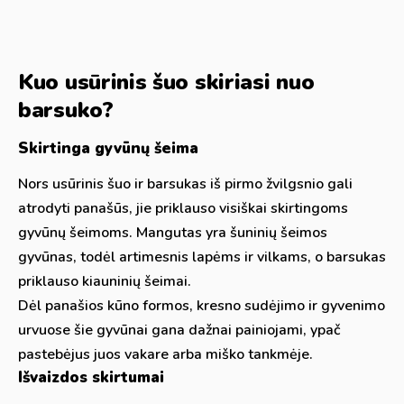
Kuo usūrinis šuo skiriasi nuo
barsuko?
Skirtinga gyvūnų šeima
Nors usūrinis šuo ir barsukas iš pirmo žvilgsnio gali
atrodyti panašūs, jie priklauso visiškai skirtingoms
gyvūnų šeimoms. Mangutas yra šuninių šeimos
gyvūnas, todėl artimesnis lapėms ir vilkams, o barsukas
priklauso kiauninių šeimai.
Dėl panašios kūno formos, kresno sudėjimo ir gyvenimo
urvuose šie gyvūnai gana dažnai painiojami, ypač
pastebėjus juos vakare arba miško tankmėje.
Išvaizdos skirtumai