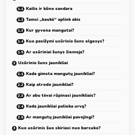
Kailis ir kūno sandara
Tamsi „kaukė“ aplink akis
Kur gyvena mangutai?
Kuo pasižymi usūrinio šuns elgesys?
Ar usūriniai šunys žiemoja?
Usūrinio šuns jaunikliai
Kada gimsta mangutų jaunikliai?
Kaip atrodo jaunikliai?
Ar abu tėvai rūpinasi jaunikliais?
Kada jaunikliai palieka urvą?
Ar mangutų jaunikliai pavojingi?
Kuo usūrinis šuo skiriasi nuo barsuko?