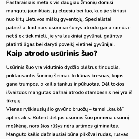
Pastaraisiais metais vis daugiau žmonių domisi
mangutų jaunikliais, jų elgesiu bei tuo, kuo jie skiriasi
nuo kitų Lietuvos miškų gyventojų. Specialistai
pabrėžia, kad nors usūriniai šunys atrodo gana ramūs ir
net šiek tiek mieli, jie yra laukiniai gyvūnai, galintys
platinti ligas bei daryti poveikį vietinei gyvūnijai.
Kaip atrodo usūrinis šuo?
Usūrinis šuo yra vidutinio dydžio plėšrus žinduolis,
priklausantis šuninių šeimai. Jo kūnas kresnas, kojos
gana trumpos, o kailis tankus ir pūkuotas. Dėl tokios
išvaizdos mangutas dažnai atrodo stambesnis nei yra iš
tikrųjų.
Vienas ryškiausių šio gyvūno bruožų – tamsi „kaukė“
aplink akis. Būtent dėl jos usūrinis šuo primena usūrinį
meškėną, nors šios rūšys nėra artimos giminaitės.
Manguto kailis dažniausiai būna pilkšvai rudas, rusvas