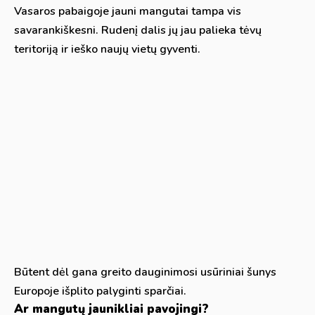
Vasaros pabaigoje jauni mangutai tampa vis
savarankiškesni. Rudenį dalis jų jau palieka tėvų
teritoriją ir ieško naujų vietų gyventi.
Būtent dėl gana greito dauginimosi usūriniai šunys
Europoje išplito palyginti sparčiai.
Ar mangutų jaunikliai pavojingi?