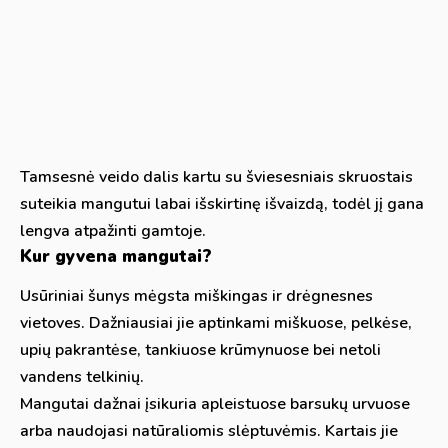
Tamsesnė veido dalis kartu su šviesesniais skruostais
suteikia mangutui labai išskirtinę išvaizdą, todėl jį gana
lengva atpažinti gamtoje.
Kur gyvena mangutai?
Usūriniai šunys mėgsta miškingas ir drėgnesnes
vietoves. Dažniausiai jie aptinkami miškuose, pelkėse,
upių pakrantėse, tankiuose krūmynuose bei netoli
vandens telkinių.
Mangutai dažnai įsikuria apleistuose barsukų urvuose
arba naudojasi natūraliomis slėptuvėmis. Kartais jie