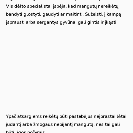
Vis dėlto specialistai įspėja, kad mangutų nereikėtų
bandyti glostyti, gaudyti ar maitinti. Sužeisti, į kampą
įsprausti arba sergantys gyvūnai gali gintis ir įkąsti.
Ypač atsargiems reikėtų būti pastebėjus neįprastai lėtai
judantį arba žmogaus nebijantį mangutą, nes tai gali
būti ligos požymis.