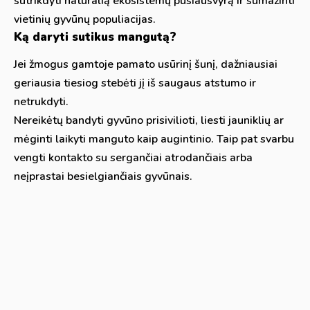
sutrikdyti natūralią ekosistemų pusiausvyrą ir sumažinti
vietinių gyvūnų populiacijas.
Ką daryti sutikus mangutą?
Jei žmogus gamtoje pamato usūrinį šunį, dažniausiai
geriausia tiesiog stebėti jį iš saugaus atstumo ir
netrukdyti.
Nereikėtų bandyti gyvūno prisivilioti, liesti jauniklių ar
mėginti laikyti manguto kaip augintinio. Taip pat svarbu
vengti kontakto su sergančiai atrodančiais arba
neįprastai besielgiančiais gyvūnais.