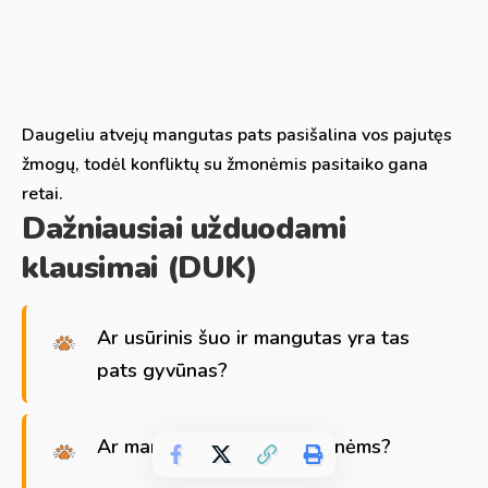
Daugeliu atvejų mangutas pats pasišalina vos pajutęs
žmogų, todėl konfliktų su žmonėmis pasitaiko gana
retai.
Dažniausiai užduodami
klausimai (DUK)
Ar usūrinis šuo ir mangutas yra tas
pats gyvūnas?
Ar mangutai pavojingi žmonėms?