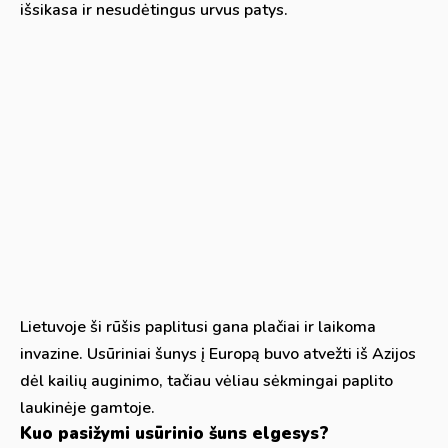
išsikasa ir nesudėtingus urvus patys.
Lietuvoje ši rūšis paplitusi gana plačiai ir laikoma
invazine. Usūriniai šunys į Europą buvo atvežti iš Azijos
dėl kailių auginimo, tačiau vėliau sėkmingai paplito
laukinėje gamtoje.
Kuo pasižymi usūrinio šuns elgesys?