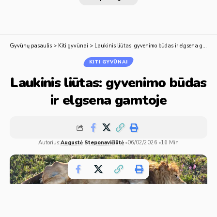
Gyvūnų pasaulis
>
Kiti gyvūnai
>
Laukinis liūtas: gyvenimo būdas ir elgsena gamtoje
KITI GYVŪNAI
Laukinis liūtas: gyvenimo būdas
ir elgsena gamtoje
Autorius:
Augustė Steponavičiūtė
06/02/2026
16 Min