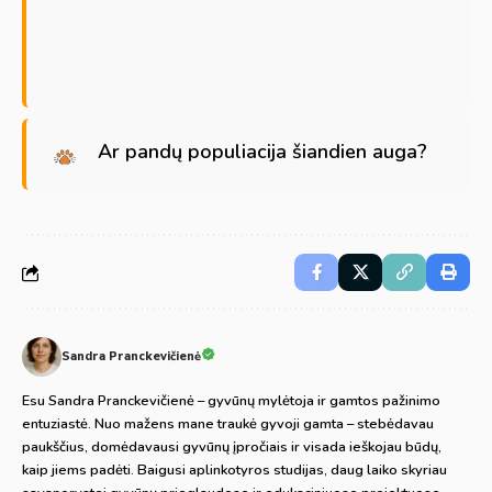
Ar pandų populiacija šiandien auga?
Sandra Pranckevičienė
Esu Sandra Pranckevičienė – gyvūnų mylėtoja ir gamtos pažinimo
entuziastė. Nuo mažens mane traukė gyvoji gamta – stebėdavau
paukščius, domėdavausi gyvūnų įpročiais ir visada ieškojau būdų,
kaip jiems padėti. Baigusi aplinkotyros studijas, daug laiko skyriau