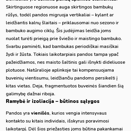
Skirtinguose regionuose auga skirtingos bambukų
rūšys, todėl pandos migruoja vertikaliai – kylant ar
leidžiantis kalnų šlaitais – priklausomai nuo sezono ir
bambuko augimo ciklų. Šis judėjimas leidžia joms
nuolat turėti prieigą prie šviežio ir maistingo bambuko.
Svarbu paminėti, kad bambukas periodiškai masiškai
žydi ir žūsta. Tokiais laikotarpiais pandos tampa ypač
pažeidžiamos, nes maisto šaltinis gali išnykti dideliuose
plotuose. Natūralioje aplinkoje tai kompensuojama
buveinių vientisumu, leidžiančiu pandoms persikelti į
kitas vietas. Deja, fragmentuotos buveinės šiandien šią
galimybę dažnai riboja.
Ramybė ir izoliacija – būtinos sąlygos
Pandos yra
vienišės
, kurios vengia intensyvaus
kontakto su kitais individais, išskyrus poravimosi
laikotarpį. Dėl šios priežasties joms būtina pakankamai