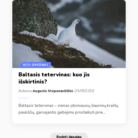
KITI GYVŪNAI
Baltasis tetervinas: kuo jis
išskirtinis?
Autorius:
Augustė Steponavičiūtė
25/05/2026
Baltasis tetervinas – vienas įdomiausių šiaurinių kraštų
paukščių, garsėjantis gebėjimu prisitaikyti prie…
Rodyti daugiau