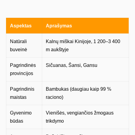
Aspektas
Aprašymas
Natūrali
Kalnų miškai Kinijoje, 1 200–3 400
buveinė
m aukštyje
Pagrindinės
Sičuanas, Šansi, Gansu
provincijos
Pagrindinis
Bambukas (daugiau kaip 99 %
maistas
raciono)
Gyvenimo
Vienišės, vengiančios žmogaus
būdas
trikdymo