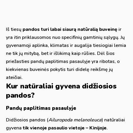
Iš tiesų
pandos turi labai siaurą natūralią buveinę
ir
yra itin priklausomos nuo specifinių gamtinių sąlygų. Jų
gyvenamoji aplinka, klimatas ir augalija tiesiogiai lemia
ne tik jų mitybą, bet ir išlikimą kaip rūšies. Dėl šios
priežasties pandų paplitimas pasaulyje yra ribotas, o
kiekvienas buveinės pokytis turi didelę reikšmę jų
ateičiai.
Kur natūraliai gyvena didžiosios
pandos?
Pandų paplitimas pasaulyje
Didžiosios pandos (
Ailuropoda melanoleuca
) natūraliai
gyvena
tik vienoje pasaulio vietoje – Kinijoje
.