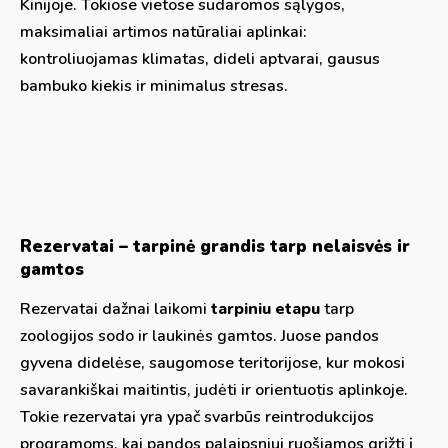
Kinijoje. Tokiose vietose sudaromos sąlygos,
maksimaliai artimos natūraliai aplinkai:
kontroliuojamas klimatas, dideli aptvarai, gausus
bambuko kiekis ir minimalus stresas.
Rezervatai – tarpinė grandis tarp nelaisvės ir
gamtos
Rezervatai dažnai laikomi
tarpiniu etapu
tarp
zoologijos sodo ir laukinės gamtos. Juose pandos
gyvena didelėse, saugomose teritorijose, kur mokosi
savarankiškai maitintis, judėti ir orientuotis aplinkoje.
Tokie rezervatai yra ypač svarbūs reintrodukcijos
programoms, kai pandos palaipsniui ruošiamos grįžti į