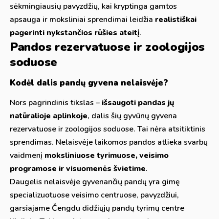
sėkmingiausių pavyzdžių, kai kryptinga gamtos
apsauga ir moksliniai sprendimai leidžia
realistiškai
pagerinti nykstančios rūšies ateitį
.
Pandos rezervatuose ir zoologijos
soduose
Kodėl dalis pandų gyvena nelaisvėje?
Nors pagrindinis tikslas –
išsaugoti pandas jų
natūralioje aplinkoje
, dalis šių gyvūnų gyvena
rezervatuose ir zoologijos soduose. Tai nėra atsitiktinis
sprendimas. Nelaisvėje laikomos pandos atlieka svarbų
vaidmenį
moksliniuose tyrimuose, veisimo
programose ir visuomenės švietime
.
Daugelis nelaisvėje gyvenančių pandų yra gimę
specializuotuose veisimo centruose, pavyzdžiui,
garsiajame Čengdu didžiųjų pandų tyrimų centre