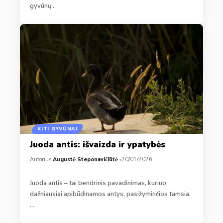
gyvūnų…
KITI GYVŪNAI
Juoda antis: išvaizda ir ypatybės
Autorius:
Augustė Steponavičiūtė
20/01/2026
Juoda antis – tai bendrinis pavadinimas, kuriuo
dažniausiai apibūdinamos antys, pasižyminčios tamsia,
…