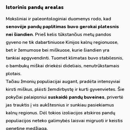
Istorinis pandų arealas
Moksliniai ir paleontologiniai duomenys rodo, kad
senovėje pandų paplitimas buvo gerokai platesnis
nei šiandien
. Prieš kelis tūkstančius metų pandos
gyveno ne tik dabartiniuose Kinijos kalnų regionuose,
bet ir žemumose bei miškuose, kurie šiandien yra
tankiai apgyvendinti. Tuomet klimatas buvo stabilesnis,
o bambukų miškai driekėsi dideliais, nenutrūkstamais
plotais.
Tačiau žmonių populiacijai augant, pradėta intensyviai
kirsti miškus, plėsti žemdirbystę ir kurti gyvenvietes. Šie
pokyčiai palaipsniui
suskaidė pandų buveines
, privertė
jas trauktis į vis aukštesnius ir sunkiau pasiekiamus
kalnų regionus. Dėl tokios izoliacijos atskiros pandų
populiacijos neteko galimybės laisvai migruoti ir keistis
genetine medžiaga.