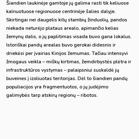
Šiandien laukinėje gamtoje jų galima rasti tik keliuose
kalnuotuose regionuose centrinėje šalies dalyje.
Skirtingai nei daugelis kitų stambių žinduolių, pandos
niekada neturėjo plataus arealo, apimančio kelias
žemynų dalis, o jų paplitimas visada buvo gana lokalus.
Istoriškai pandų arealas buvo gerokai didesnis ir
driekėsi per įvairias Kinijos žemumas. Tačiau intensyvi
žmogaus veikla – miškų kirtimas, žemdirbystės plėtra ir
infrastruktūros vystymas – palaipsniui suskaldė jų
buveines į izoliuotas teritorijas. Dėl to šiandien pandų
populiacijos yra fragmentuotos, o jų judėjimo
galimybės tarp atskirų regionų – ribotos.