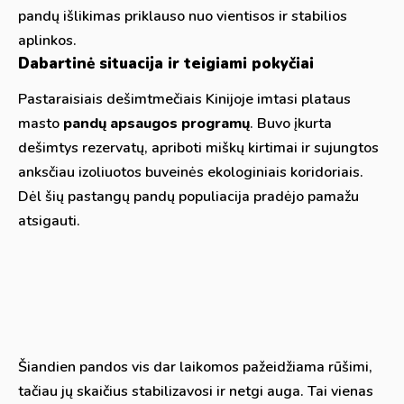
pandų išlikimas priklauso nuo vientisos ir stabilios
aplinkos.
Dabartinė situacija ir teigiami pokyčiai
Pastaraisiais dešimtmečiais Kinijoje imtasi plataus
masto
pandų apsaugos programų
. Buvo įkurta
dešimtys rezervatų, apriboti miškų kirtimai ir sujungtos
anksčiau izoliuotos buveinės ekologiniais koridoriais.
Dėl šių pastangų pandų populiacija pradėjo pamažu
atsigauti.
Šiandien pandos vis dar laikomos pažeidžiama rūšimi,
tačiau jų skaičius stabilizavosi ir netgi auga. Tai vienas