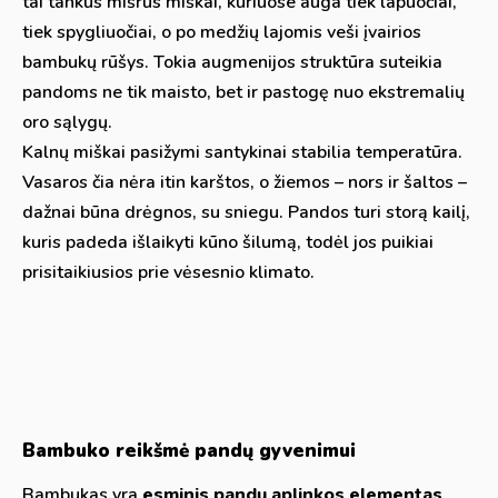
tai tankūs mišrūs miškai, kuriuose auga tiek lapuočiai,
tiek spygliuočiai, o po medžių lajomis veši įvairios
bambukų rūšys. Tokia augmenijos struktūra suteikia
pandoms ne tik maisto, bet ir pastogę nuo ekstremalių
oro sąlygų.
Kalnų miškai pasižymi santykinai stabilia temperatūra.
Vasaros čia nėra itin karštos, o žiemos – nors ir šaltos –
dažnai būna drėgnos, su sniegu. Pandos turi storą kailį,
kuris padeda išlaikyti kūno šilumą, todėl jos puikiai
prisitaikiusios prie vėsesnio klimato.
Bambuko reikšmė pandų gyvenimui
Bambukas yra
esminis pandų aplinkos elementas
.