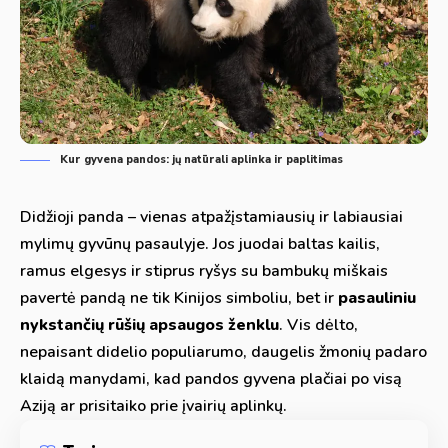
Kur gyvena pandos: jų natūrali aplinka ir paplitimas
Didžioji panda – vienas atpažįstamiausių ir labiausiai
mylimų gyvūnų pasaulyje. Jos juodai baltas kailis,
ramus elgesys ir stiprus ryšys su bambukų miškais
pavertė pandą ne tik Kinijos simboliu, bet ir
pasauliniu
nykstančių rūšių apsaugos ženklu
. Vis dėlto,
nepaisant didelio populiarumo, daugelis žmonių padaro
klaidą manydami, kad pandos gyvena plačiai po visą
Aziją ar prisitaiko prie įvairių aplinkų.