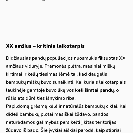
XX amžius – kritinis laikotarpis
Didžiausias pandų populiacijos nuosmukis fiksuotas XX
amžiaus viduryje. Pramonės plėtra, masiniai miškų
kirtimai ir kelių tiesimas lėmė tai, kad daugelis
bambukų miškų buvo sunaikinti. Kai kuriais laikotarpiais
laukinėje gamtoje buvo likę vos
keli šimtai pandų
, o
rūšis atsidūrė ties išnykimo riba.
Papildomą grėsmę kėlė ir natūralūs bambukų ciklai. Kai
dideli bambukų plotai masiškai žūdavo, pandos,
neturėdamos galimybės persikelti į kitas teritorijas,
žūdavo iš bado. Šie įvykiai aiškiai parodė, kaip stipriai