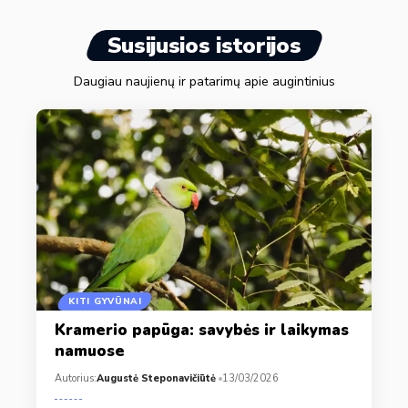
Susijusios istorijos
Daugiau naujienų ir patarimų apie augintinius
KITI GYVŪNAI
Kramerio papūga: savybės ir laikymas
namuose
Autorius:
Augustė Steponavičiūtė
13/03/2026