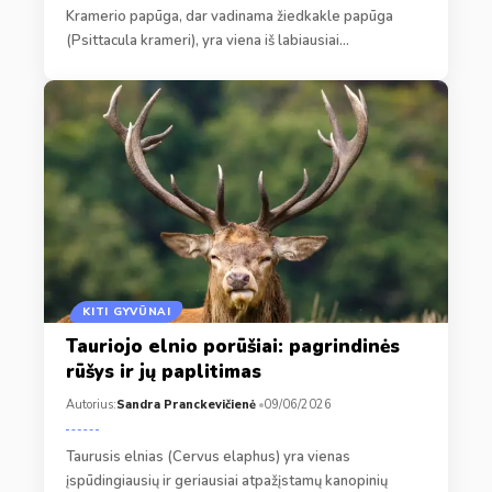
Kramerio papūga, dar vadinama žiedkakle papūga
(Psittacula krameri), yra viena iš labiausiai…
KITI GYVŪNAI
Tauriojo elnio porūšiai: pagrindinės
rūšys ir jų paplitimas
Autorius:
Sandra Pranckevičienė
09/06/2026
Taurusis elnias (Cervus elaphus) yra vienas
įspūdingiausių ir geriausiai atpažįstamų kanopinių