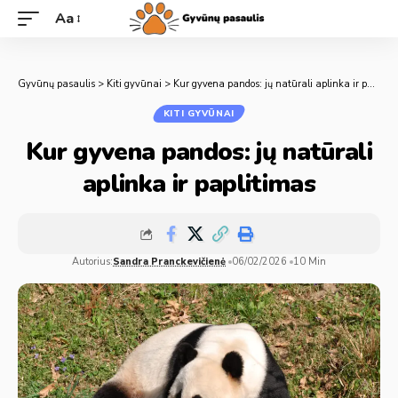
Aa
Gyvūnų pasaulis
>
Kiti gyvūnai
>
Kur gyvena pandos: jų natūrali aplinka ir paplitimas
KITI GYVŪNAI
Kur gyvena pandos: jų natūrali
aplinka ir paplitimas
Autorius:
Sandra Pranckevičienė
06/02/2026
10 Min