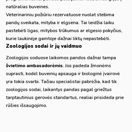
natūralias buveines.
Veterinariniu požiūriu rezervatuose nuolat stebima
pandų sveikata, mityba ir elgsena. Tai leidžia laiku
pastebėti ligas, mitybos trūkumus ar elgesio pokyčius,
kurie laukinėje gamtoje dažnai liktų nepastebėti.
Zoologijos sodai ir jų vaidmuo
Zoologijos soduose laikomos pandos dažnai tampa
švietimo ambasadorėmis
. Jos padeda žmonėms
suprasti, kodėl buveinių apsauga ir biologinė įvairovė
yra tokia svarbi. Tačiau specialistai pabrėžia, kad tik
zoologijos sodai, laikantys pandas pagal griežtus
tarptautinius gerovės standartus, realiai prisideda prie
rūšies išsaugojimo.