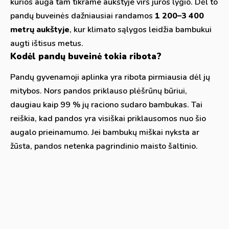
kurios auga tam tikrame aukštyje virš jūros lygio. Dėl to
pandų buveinės dažniausiai randamos
1 200–3 400
metrų aukštyje
, kur klimato sąlygos leidžia bambukui
augti ištisus metus.
Kodėl pandų buveinė tokia ribota?
Pandų gyvenamoji aplinka yra ribota pirmiausia dėl jų
mitybos. Nors pandos priklauso plėšrūnų būriui,
daugiau kaip 99 % jų raciono sudaro bambukas. Tai
reiškia, kad pandos yra visiškai priklausomos nuo šio
augalo prieinamumo. Jei bambukų miškai nyksta ar
žūsta, pandos netenka pagrindinio maisto šaltinio.