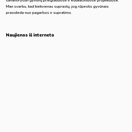
savanorystei gyvūnų prieglaudose ir edukaciniuose projektuose.
Man svarbu, kad kiekvienas suprastų, jog rūpestis gyvūnais
prasideda nuo pagarbos ir supratimo.
Naujienos iš interneto