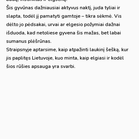
Šis gyvūnas dažniausiai aktyvus naktį, juda tyliai ir
slapta, todėl jį pamatyti gamtoje – tikra sėkmė. Vis
dėlto jo pėdsakai, urvai ar elgesio požymiai dažnai
išduoda, kad netoliese gyvena šis mažas, bet labai
sumanus plėšrūnas.
Straipsnyje aptarsime, kaip atpažinti laukinį šešką, kur
jis paplitęs Lietuvoje, kuo minta, kaip elgiasi ir kodėl
šios rūšies apsauga yra svarbi.