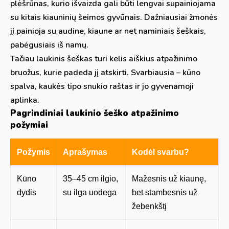
plėšrūnas, kurio išvaizda gali būti lengvai supainiojama
su kitais kiauninių šeimos gyvūnais. Dažniausiai žmonės
jį painioja su audine, kiaune ar net naminiais šeškais,
pabėgusiais iš namų.
Tačiau laukinis šeškas turi kelis aiškius atpažinimo
bruožus, kurie padeda jį atskirti. Svarbiausia – kūno
spalva, kaukės tipo snukio raštas ir jo gyvenamoji
aplinka.
Pagrindiniai laukinio šeško atpažinimo
požymiai
Požymis
Aprašymas
Kodėl svarbu?
Kūno
35–45 cm ilgio,
Mažesnis už kiaunę,
dydis
su ilga uodega
bet stambesnis už
žebenkštį