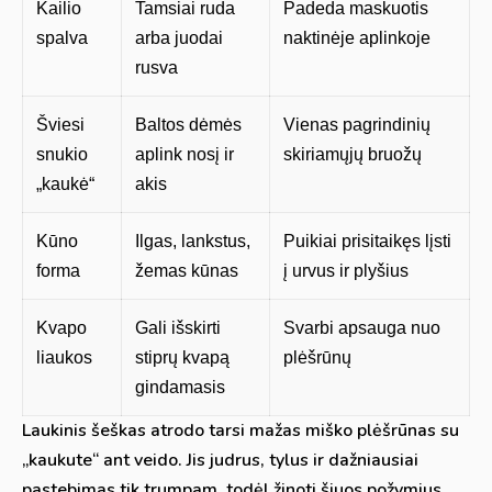
Kailio
Tamsiai ruda
Padeda maskuotis
spalva
arba juodai
naktinėje aplinkoje
rusva
Šviesi
Baltos dėmės
Vienas pagrindinių
snukio
aplink nosį ir
skiriamųjų bruožų
„kaukė“
akis
Kūno
Ilgas, lankstus,
Puikiai prisitaikęs lįsti
forma
žemas kūnas
į urvus ir plyšius
Kvapo
Gali išskirti
Svarbi apsauga nuo
liaukos
stiprų kvapą
plėšrūnų
gindamasis
Laukinis šeškas atrodo tarsi mažas miško plėšrūnas su
„kaukute“ ant veido. Jis judrus, tylus ir dažniausiai
pastebimas tik trumpam, todėl žinoti šiuos požymius