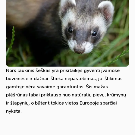
Nors laukinis šeškas yra prisitaikęs gyventi įvairiose
buveinėse ir dažnai išlieka nepastebimas, jo išlikimas
gamtoje nėra savaime garantuotas. Šis mažas
plėšrūnas labai priklauso nuo natūralių pievų, krūmynų
ir šlapynių, o būtent tokios vietos Europoje sparčiai
nyksta.