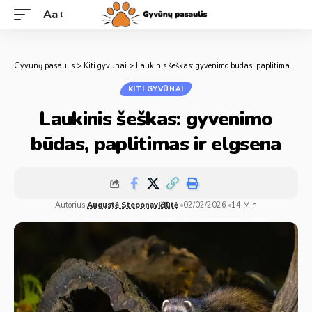
Aa
Gyvūnų pasaulis
>
Kiti gyvūnai
>
Laukinis šeškas: gyvenimo būdas, paplitimas ir elgsena
KITI GYVŪNAI
Laukinis šeškas: gyvenimo
būdas, paplitimas ir elgsena
Autorius:
Augustė Steponavičiūtė
02/02/2026
14 Min