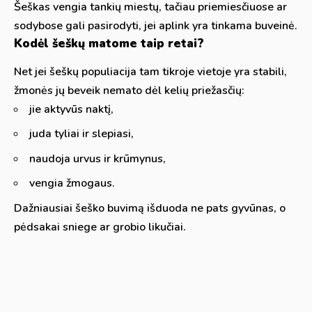
Šeškas vengia tankių miestų, tačiau priemiesčiuose ar
sodybose gali pasirodyti, jei aplink yra tinkama buveinė.
Kodėl šeškų matome taip retai?
Net jei šeškų populiacija tam tikroje vietoje yra stabili,
žmonės jų beveik nemato dėl kelių priežasčių:
jie aktyvūs naktį,
juda tyliai ir slepiasi,
naudoja urvus ir krūmynus,
vengia žmogaus.
Dažniausiai šeško buvimą išduoda ne pats gyvūnas, o
pėdsakai sniege ar grobio likučiai.