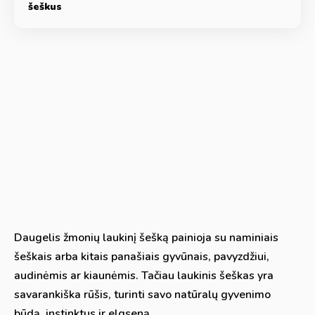
šeškus
Daugelis žmonių laukinį šešką painioja su naminiais
šeškais arba kitais panašiais gyvūnais, pavyzdžiui,
audinėmis ar kiaunėmis. Tačiau laukinis šeškas yra
savarankiška rūšis, turinti savo natūralų gyvenimo
būdą, instinktus ir elgseną.