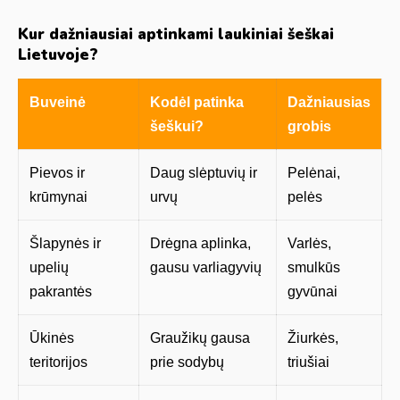
Kur dažniausiai aptinkami laukiniai šeškai
Lietuvoje?
Buveinė
Kodėl patinka
Dažniausias
šeškui?
grobis
Pievos ir
Daug slėptuvių ir
Pelėnai,
krūmynai
urvų
pelės
Šlapynės ir
Drėgna aplinka,
Varlės,
upelių
gausu varliagyvių
smulkūs
pakrantės
gyvūnai
Ūkinės
Graužikų gausa
Žiurkės,
teritorijos
prie sodybų
triušiai