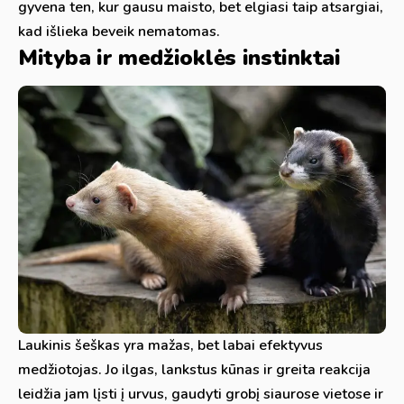
gyvena ten, kur gausu maisto, bet elgiasi taip atsargiai,
kad išlieka beveik nematomas.
Mityba ir medžioklės instinktai
Laukinis šeškas yra mažas, bet labai efektyvus
medžiotojas. Jo ilgas, lankstus kūnas ir greita reakcija
leidžia jam lįsti į urvus, gaudyti grobį siaurose vietose ir