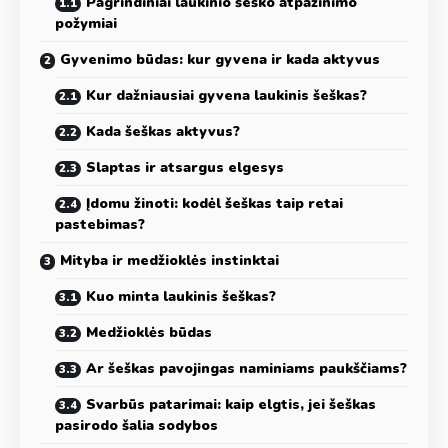
Pagrindiniai laukinio šeško atpažinimo
požymiai
Gyvenimo būdas: kur gyvena ir kada aktyvus
Kur dažniausiai gyvena laukinis šeškas?
Kada šeškas aktyvus?
Slaptas ir atsargus elgesys
Įdomu žinoti: kodėl šeškas taip retai
pastebimas?
Mityba ir medžioklės instinktai
Kuo minta laukinis šeškas?
Medžioklės būdas
Ar šeškas pavojingas naminiams paukščiams?
Svarbūs patarimai: kaip elgtis, jei šeškas
pasirodo šalia sodybos