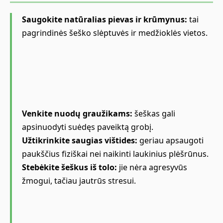
Saugokite natūralias pievas ir krūmynus:
tai
pagrindinės šeško slėptuvės ir medžioklės vietos.
Venkite nuodų graužikams:
šeškas gali
apsinuodyti suėdęs paveiktą grobį.
Užtikrinkite saugias vištides:
geriau apsaugoti
paukščius fiziškai nei naikinti laukinius plėšrūnus.
Stebėkite šeškus iš tolo:
jie nėra agresyvūs
žmogui, tačiau jautrūs stresui.