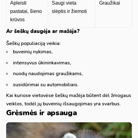
Apleisti
Saugi vieta
Graužikai
pastatai, šieno
slėptis ir žiemoti
krūvos
Ar šeškų daugėja ar mažėja?
Šeškų populiaciją veikia:
buveinių nykimas,
intensyvus ūkininkavimas,
nuodų naudojimas graužikams,
susidūrimai su automobiliais.
Kai kuriose vietovėse šeškų mažėja būtent dėl žmogaus
veiklos, todėl jų buveinių išsaugojimas yra svarbus.
Grėsmės ir apsauga