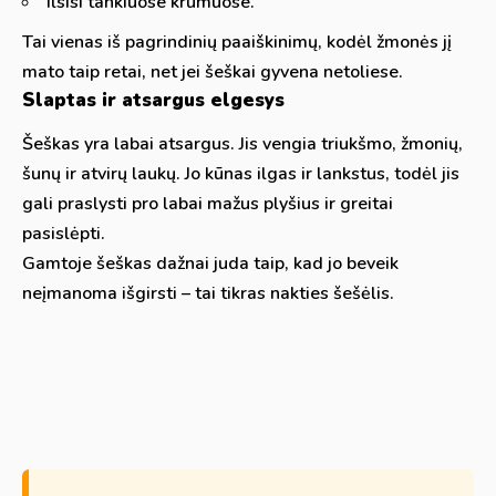
ilsisi tankiuose krūmuose.
Tai vienas iš pagrindinių paaiškinimų, kodėl žmonės jį
mato taip retai, net jei šeškai gyvena netoliese.
Slaptas ir atsargus elgesys
Šeškas yra labai atsargus. Jis vengia triukšmo, žmonių,
šunų ir atvirų laukų. Jo kūnas ilgas ir lankstus, todėl jis
gali praslysti pro labai mažus plyšius ir greitai
pasislėpti.
Gamtoje šeškas dažnai juda taip, kad jo beveik
neįmanoma išgirsti – tai tikras nakties šešėlis.