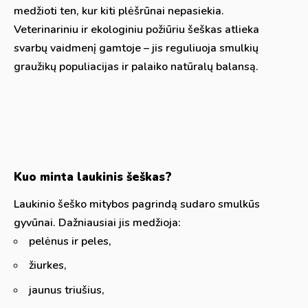
medžioti ten, kur kiti plėšrūnai nepasiekia.
Veterinariniu ir ekologiniu požiūriu šeškas atlieka
svarbų vaidmenį gamtoje – jis reguliuoja smulkių
graužikų populiacijas ir palaiko natūralų balansą.
Kuo minta laukinis šeškas?
Laukinio šeško mitybos pagrindą sudaro smulkūs
gyvūnai. Dažniausiai jis medžioja:
pelėnus ir peles,
žiurkes,
jaunus triušius,