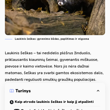
Laukinis šeškas: gyvenimo būdas, paplitimas ir elgsena
Laukinis šeškas – tai nedidelis plėšrus žinduolis,
priklausantis kiauninių šeimai, gyvenantis miškuose,
pievose ir kaimo vietovėse. Nors jis nėra dažnai
matomas, šeškas yra svarbi gamtos ekosistemos dalis,
padedanti reguliuoti smulkių graužikų populiacijas.
Turinys
Kaip atrodo laukinis šeškas ir kaip jį atpažinti