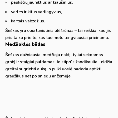
paukščių jauniklius ar kiaušinius,
varles ir kitus varliagyvius,
kartais vabzdžius.
Šeškas yra oportunistinis plėšrūnas – tai reiškia, kad jis
prisitaiko prie to, kas tuo metu lengviausiai prieinama.
Medžioklės būdas
Šeškas dažniausiai medžioja naktį, tyliai sekdamas
grobį ir staigiai puldamas. Jo stiprūs žandikauliai leidžia
greitai sugriebti auką, o puiki uoslė padeda aptikti
graužikus net po sniegu ar žemėje.