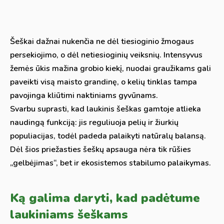
Šeškai dažnai nukenčia ne dėl tiesioginio žmogaus
persekiojimo, o dėl netiesioginių veiksnių. Intensyvus
žemės ūkis mažina grobio kiekį, nuodai graužikams gali
paveikti visą maisto grandinę, o kelių tinklas tampa
pavojinga kliūtimi naktiniams gyvūnams.
Svarbu suprasti, kad laukinis šeškas gamtoje atlieka
naudingą funkciją: jis reguliuoja pelių ir žiurkių
populiacijas, todėl padeda palaikyti natūralų balansą.
Dėl šios priežasties šeškų apsauga nėra tik rūšies
„gelbėjimas“, bet ir ekosistemos stabilumo palaikymas.
Ką galima daryti, kad padėtume
laukiniams šeškams