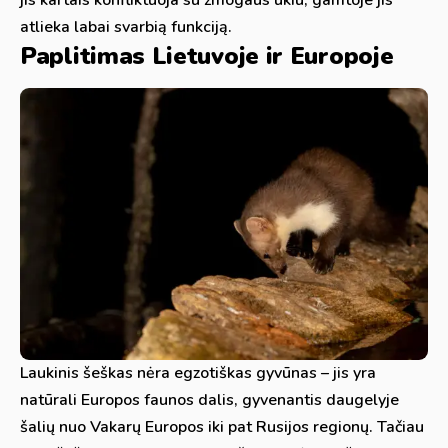
jis kartais konfliktuoja su žmogaus ūkiu, gamtoje jis
atlieka labai svarbią funkciją.
Paplitimas Lietuvoje ir Europoje
Laukinis šeškas nėra egzotiškas gyvūnas – jis yra
natūrali Europos faunos dalis, gyvenantis daugelyje
šalių nuo Vakarų Europos iki pat Rusijos regionų. Tačiau