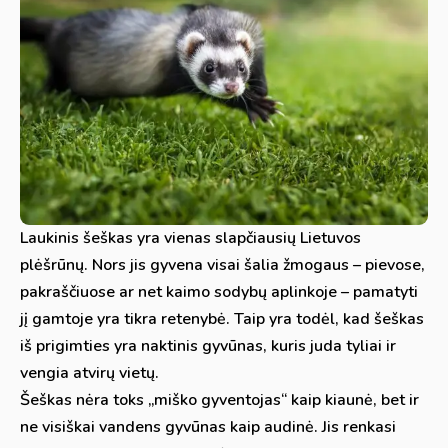
Laukinis šeškas yra vienas slapčiausių Lietuvos
plėšrūnų. Nors jis gyvena visai šalia žmogaus – pievose,
pakraščiuose ar net kaimo sodybų aplinkoje – pamatyti
jį gamtoje yra tikra retenybė. Taip yra todėl, kad šeškas
iš prigimties yra naktinis gyvūnas, kuris juda tyliai ir
vengia atvirų vietų.
Šeškas nėra toks „miško gyventojas“ kaip kiaunė, bet ir
ne visiškai vandens gyvūnas kaip audinė. Jis renkasi