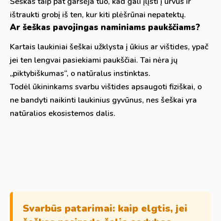
Šeškas taip pat garsėja tuo, kad gali įlįsti į urvus ir
ištraukti grobį iš ten, kur kiti plėšrūnai nepatektų.
Ar šeškas pavojingas naminiams paukščiams?
Kartais laukiniai šeškai užklysta į ūkius ar vištides, ypač
jei ten lengvai pasiekiami paukščiai. Tai nėra jų
„piktybiškumas“, o natūralus instinktas.
Todėl ūkininkams svarbu vištides apsaugoti fiziškai, o
ne bandyti naikinti laukinius gyvūnus, nes šeškai yra
natūralios ekosistemos dalis.
Svarbūs patarimai: kaip elgtis, jei