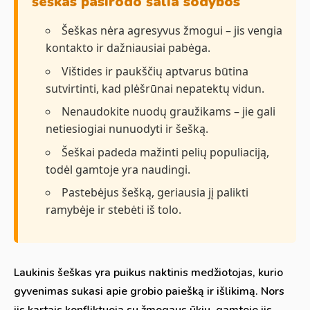
šeškas pasirodo šalia sodybos
Šeškas nėra agresyvus žmogui – jis vengia
kontakto ir dažniausiai pabėga.
Vištides ir paukščių aptvarus būtina
sutvirtinti, kad plėšrūnai nepatektų vidun.
Nenaudokite nuodų graužikams – jie gali
netiesiogiai nunuodyti ir šešką.
Šeškai padeda mažinti pelių populiaciją,
todėl gamtoje yra naudingi.
Pastebėjus šešką, geriausia jį palikti
ramybėje ir stebėti iš tolo.
Laukinis šeškas yra puikus naktinis medžiotojas, kurio
gyvenimas sukasi apie grobio paiešką ir išlikimą. Nors