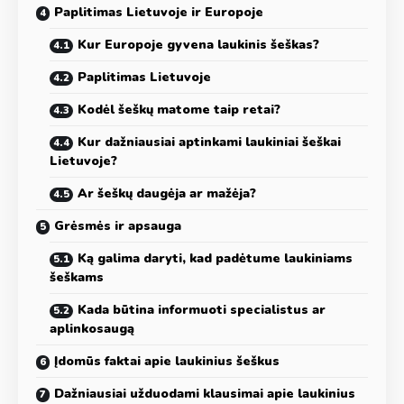
Paplitimas Lietuvoje ir Europoje
Kur Europoje gyvena laukinis šeškas?
Paplitimas Lietuvoje
Kodėl šeškų matome taip retai?
Kur dažniausiai aptinkami laukiniai šeškai
Lietuvoje?
Ar šeškų daugėja ar mažėja?
Grėsmės ir apsauga
Ką galima daryti, kad padėtume laukiniams
šeškams
Kada būtina informuoti specialistus ar
aplinkosaugą
Įdomūs faktai apie laukinius šeškus
Dažniausiai užduodami klausimai apie laukinius