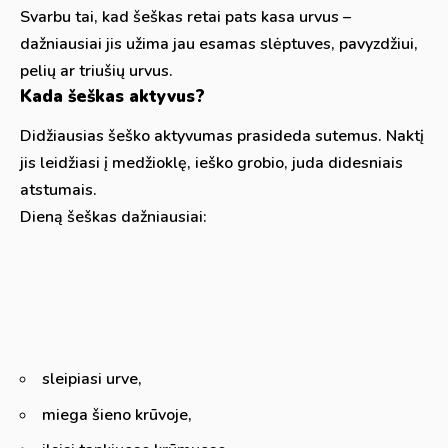
Svarbu tai, kad šeškas retai pats kasa urvus –
dažniausiai jis užima jau esamas slėptuves, pavyzdžiui,
pelių ar triušių urvus.
Kada šeškas aktyvus?
Didžiausias šeško aktyvumas prasideda sutemus. Naktį
jis leidžiasi į medžioklę, ieško grobio, juda didesniais
atstumais.
Dieną šeškas dažniausiai:
sleipiasi urve,
miega šieno krūvoje,