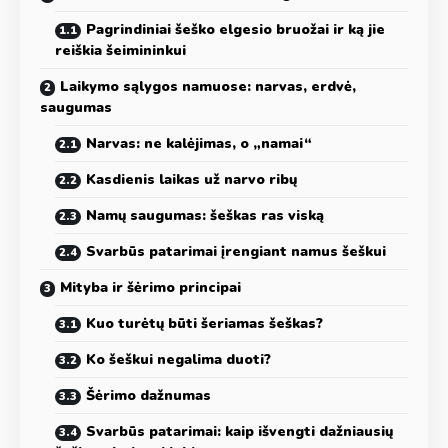
Pagrindiniai šeško elgesio bruožai ir ką jie
reiškia šeimininkui
Laikymo sąlygos namuose: narvas, erdvė,
saugumas
Narvas: ne kalėjimas, o „namai“
Kasdienis laikas už narvo ribų
Namų saugumas: šeškas ras viską
Svarbūs patarimai įrengiant namus šeškui
Mityba ir šėrimo principai
Kuo turėtų būti šeriamas šeškas?
Ko šeškui negalima duoti?
Šėrimo dažnumas
Svarbūs patarimai: kaip išvengti dažniausių