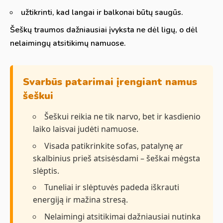
užtikrinti, kad langai ir balkonai būtų saugūs.
Šeškų traumos dažniausiai įvyksta ne dėl ligų, o dėl
nelaimingų atsitikimų namuose.
Svarbūs patarimai įrengiant namus
šeškui
Šeškui reikia ne tik narvo, bet ir kasdienio
laiko laisvai judėti namuose.
Visada patikrinkite sofas, patalynę ar
skalbinius prieš atsisėsdami – šeškai mėgsta
slėptis.
Tuneliai ir slėptuvės padeda iškrauti
energiją ir mažina stresą.
Nelaimingi atsitikimai dažniausiai nutinka