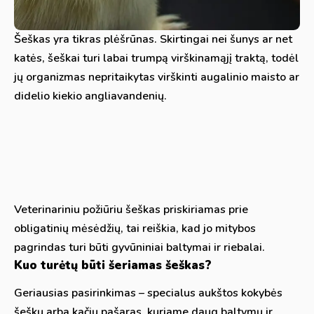
Šeškas yra tikras plėšrūnas. Skirtingai nei šunys ar net
katės, šeškai turi labai trumpą virškinamąjį traktą, todėl
jų organizmas nepritaikytas virškinti augalinio maisto ar
didelio kiekio angliavandenių.
Veterinariniu požiūriu šeškas priskiriamas prie
obligatinių mėsėdžių, tai reiškia, kad jo mitybos
pagrindas turi būti gyvūniniai baltymai ir riebalai.
Kuo turėtų būti šeriamas šeškas?
Geriausias pasirinkimas – specialus aukštos kokybės
šeškų arba kačių pašaras, kuriame daug baltymų ir