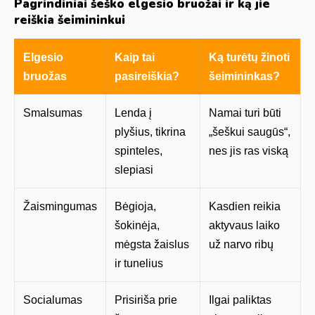
Pagrindiniai šeško elgesio bruožai ir ką jie
reiškia šeimininkui
Elgesio
Kaip tai
Ką turėtų žinoti
bruožas
pasireiškia?
šeimininkas?
Smalsumas
Lenda į
Namai turi būti
plyšius, tikrina
„šeškui saugūs“,
spinteles,
nes jis ras viską
slepiasi
Žaismingumas
Bėgioja,
Kasdien reikia
šokinėja,
aktyvaus laiko
mėgsta žaislus
už narvo ribų
ir tunelius
Socialumas
Prisiriša prie
Ilgai paliktas