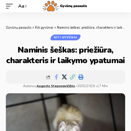
Aa
Gyvūnų pasaulis
>
Kiti gyvūnai
>
Naminis šeškas: priežiūra, charakteris ir laikymo ypatumai
KITI GYVŪNAI
Naminis šeškas: priežiūra,
charakteris ir laikymo ypatumai
Autorius:
Augustė Steponavičiūtė
30/01/2026
17 Min