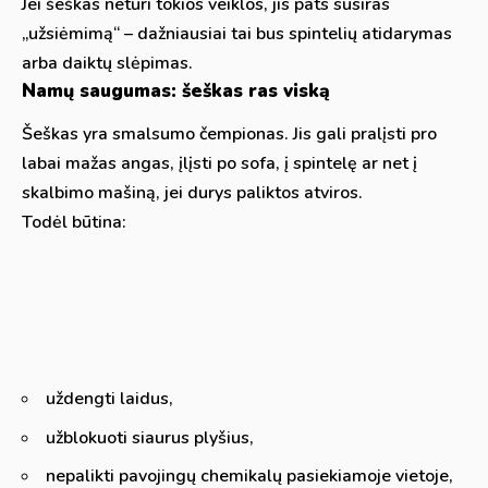
Jei šeškas neturi tokios veiklos, jis pats susiras
„užsiėmimą“ – dažniausiai tai bus spintelių atidarymas
arba daiktų slėpimas.
Namų saugumas: šeškas ras viską
Šeškas yra smalsumo čempionas. Jis gali pralįsti pro
labai mažas angas, įlįsti po sofa, į spintelę ar net į
skalbimo mašiną, jei durys paliktos atviros.
Todėl būtina:
uždengti laidus,
užblokuoti siaurus plyšius,
nepalikti pavojingų chemikalų pasiekiamoje vietoje,