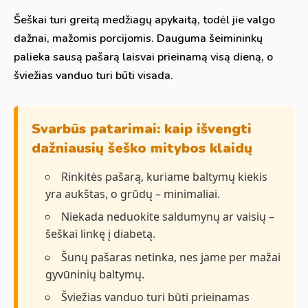
Šeškai turi greitą medžiagų apykaitą, todėl jie valgo
dažnai, mažomis porcijomis. Dauguma šeimininkų
palieka sausą pašarą laisvai prieinamą visą dieną, o
šviežias vanduo turi būti visada.
Svarbūs patarimai: kaip išvengti
dažniausių šeško mitybos klaidų
Rinkitės pašarą, kuriame baltymų kiekis
yra aukštas, o grūdų – minimaliai.
Niekada neduokite saldumynų ar vaisių –
šeškai linkę į diabetą.
Šunų pašaras netinka, nes jame per mažai
gyvūninių baltymų.
Šviežias vanduo turi būti prieinamas