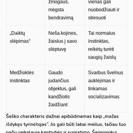
žmogaus,
vienas gali
mėgsta
nuobodžiauti ir
bendravimą
stresuoti
„Daiktų
Neša kojines,
Tai normalus
slėpimas“
žaislus į savo
instinktas,
slėptuvę
reikėtų turėti
saugių žaislų
Medžioklės
Gaudo
Svarbus švelnus
instinktas
judančius
auklėjimas ir
objektus, gali
tinkamas
kandžiotis
socializavimas
žaidžiant
Šeško charakteris dažnai apibūdinamas kaip „mažas
išdykęs tyrinėtojas“. Jis gali būti labai meilus, tačiau tuo
pačiu reikalauja kantrybės ir supratimo. Šeimininkui