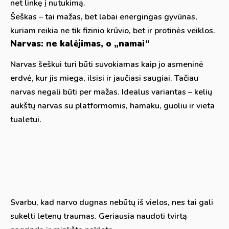
net linkę į nutukimą.
Šeškas – tai mažas, bet labai energingas gyvūnas,
kuriam reikia ne tik fizinio krūvio, bet ir protinės veiklos.
Narvas: ne kalėjimas, o „namai“
Narvas šeškui turi būti suvokiamas kaip jo asmeninė
erdvė, kur jis miega, ilsisi ir jaučiasi saugiai. Tačiau
narvas negali būti per mažas. Idealus variantas – kelių
aukštų narvas su platformomis, hamaku, guoliu ir vieta
tualetui.
Svarbu, kad narvo dugnas nebūtų iš vielos, nes tai gali
sukelti letenų traumas. Geriausia naudoti tvirtą