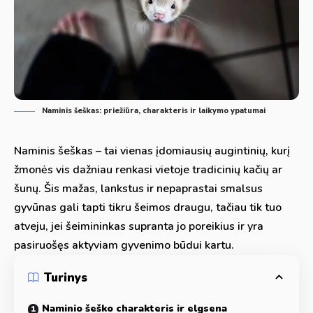
Naminis šeškas: priežiūra, charakteris ir laikymo ypatumai
Naminis šeškas – tai vienas įdomiausių augintinių, kurį
žmonės vis dažniau renkasi vietoje tradicinių kačių ar
šunų. Šis mažas, lankstus ir nepaprastai smalsus
gyvūnas gali tapti tikru šeimos draugu, tačiau tik tuo
atveju, jei šeimininkas supranta jo poreikius ir yra
pasiruošęs aktyviam gyvenimo būdui kartu.
Turinys
Naminio šeško charakteris ir elgsena