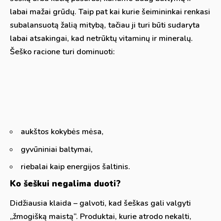
labai mažai grūdų. Taip pat kai kurie šeimininkai renkasi
subalansuotą žalią mitybą, tačiau ji turi būti sudaryta
labai atsakingai, kad netrūktų vitaminų ir mineralų.
Šeško racione turi dominuoti:
aukštos kokybės mėsa,
gyvūniniai baltymai,
riebalai kaip energijos šaltinis.
Ko šeškui negalima duoti?
Didžiausia klaida – galvoti, kad šeškas gali valgyti
„žmogišką maistą“. Produktai, kurie atrodo nekalti,