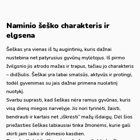
Naminio šeško charakteris ir
elgsena
Šeškas yra vienas iš tų augintinių, kuris dažnai
nustebina net patyrusius gyvūnų mylėtojus. Iš pirmo
žvilgsnio jis atrodo mažas ir trapus, tačiau jo charakteris
– didžiulis. Šeškai yra labai smalsūs, aktyvūs ir protingi,
todėl gyvenimas su jais dažnai primena nuolatinį
nuotykį.
Svarbu suprasti, kad šeškas nėra ramus gyvūnas, kuris
visą dieną miegos narvelyje. Jis nori tyrinėti, žaisti,
bendrauti ir kartais net „iškrėsti“ mažų išdaigų. Dėl šios
priežasties šeškas labiausiai tinka žmonėms, kurie gali
skirti jam laiko ir dėmesio kasdien.