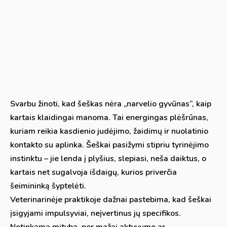
Svarbu žinoti, kad šeškas nėra „narvelio gyvūnas“, kaip
kartais klaidingai manoma. Tai energingas plėšrūnas,
kuriam reikia kasdienio judėjimo, žaidimų ir nuolatinio
kontakto su aplinka. Šeškai pasižymi stipriu tyrinėjimo
instinktu – jie lenda į plyšius, slepiasi, neša daiktus, o
kartais net sugalvoja išdaigų, kurios priverčia
šeimininką šyptelėti.
Veterinarinėje praktikoje dažnai pastebima, kad šeškai
įsigyjami impulsyviai, neįvertinus jų specifikos.