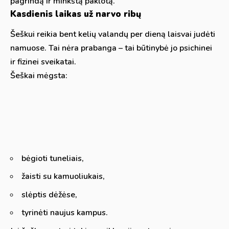
pagrindą ir minkštą paklotą.
Kasdienis laikas už narvo ribų
Šeškui reikia bent kelių valandų per dieną laisvai judėti
namuose. Tai nėra prabanga – tai būtinybė jo psichinei
ir fizinei sveikatai.
Šeškai mėgsta:
bėgioti tuneliais,
žaisti su kamuoliukais,
slėptis dėžėse,
tyrinėti naujus kampus.