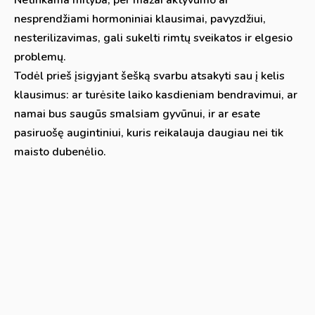
Netinkama mityba, per mažai aktyvumo ar
nesprendžiami hormoniniai klausimai, pavyzdžiui,
nesterilizavimas, gali sukelti rimtų sveikatos ir elgesio
problemų.
Todėl prieš įsigyjant šešką svarbu atsakyti sau į kelis
klausimus: ar turėsite laiko kasdieniam bendravimui, ar
namai bus saugūs smalsiam gyvūnui, ir ar esate
pasiruošę augintiniui, kuris reikalauja daugiau nei tik
maisto dubenėlio.