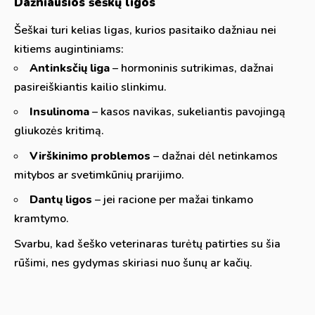
Dažniausios šeškų ligos
Šeškai turi kelias ligas, kurios pasitaiko dažniau nei
kitiems augintiniams:
Antinksčių liga
– hormoninis sutrikimas, dažnai
pasireiškiantis kailio slinkimu.
Insulinoma
– kasos navikas, sukeliantis pavojingą
gliukozės kritimą.
Virškinimo problemos
– dažnai dėl netinkamos
mitybos ar svetimkūnių prarijimo.
Dantų ligos
– jei racione per mažai tinkamo
kramtymo.
Svarbu, kad šeško veterinaras turėtų patirties su šia
rūšimi, nes gydymas skiriasi nuo šunų ar kačių.