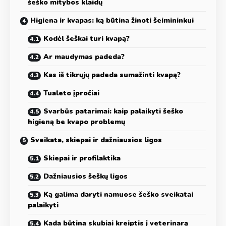
šeško mitybos klaidų
Higiena ir kvapas: ką būtina žinoti šeimininkui
Kodėl šeškai turi kvapą?
Ar maudymas padeda?
Kas iš tikrųjų padeda sumažinti kvapą?
Tualeto įpročiai
Svarbūs patarimai: kaip palaikyti šeško
higieną be kvapo problemų
Sveikata, skiepai ir dažniausios ligos
Skiepai ir profilaktika
Dažniausios šeškų ligos
Ką galima daryti namuose šeško sveikatai
palaikyti
Kada būtina skubiai kreiptis į veterinarą