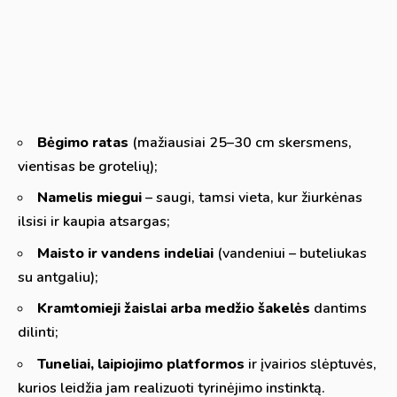
Bėgimo ratas
(mažiausiai 25–30 cm skersmens,
vientisas be grotelių);
Namelis miegui
– saugi, tamsi vieta, kur žiurkėnas
ilsisi ir kaupia atsargas;
Maisto ir vandens indeliai
(vandeniui – buteliukas
su antgaliu);
Kramtomieji žaislai arba medžio šakelės
dantims
dilinti;
Tuneliai, laipiojimo platformos
ir įvairios slėptuvės,
kurios leidžia jam realizuoti tyrinėjimo instinktą.