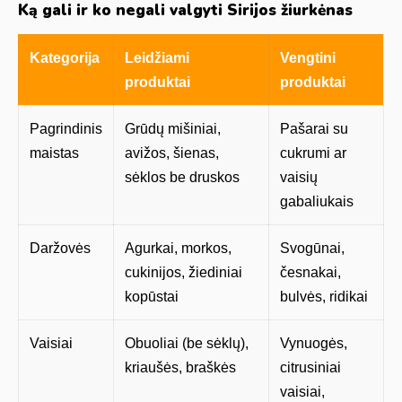
Ką gali ir ko negali valgyti Sirijos žiurkėnas
Kategorija
Leidžiami
Vengtini
produktai
produktai
Pagrindinis
Grūdų mišiniai,
Pašarai su
maistas
avižos, šienas,
cukrumi ar
sėklos be druskos
vaisių
gabaliukais
Daržovės
Agurkai, morkos,
Svogūnai,
cukinijos, žiediniai
česnakai,
kopūstai
bulvės, ridikai
Vaisiai
Obuoliai (be sėklų),
Vynuogės,
kriaušės, braškės
citrusiniai
vaisiai,