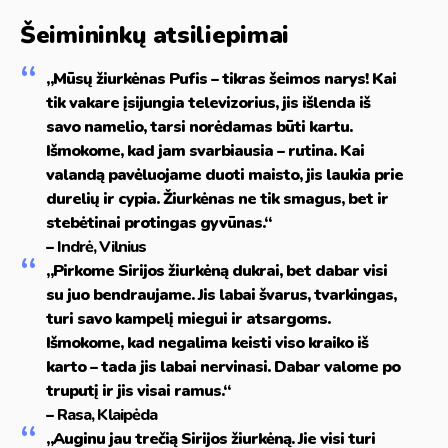
Šeimininkų atsiliepimai
„Mūsų žiurkėnas Pufis – tikras šeimos narys! Kai
tik vakare įsijungia televizorius, jis išlenda iš
savo namelio, tarsi norėdamas būti kartu.
Išmokome, kad jam svarbiausia – rutina. Kai
valandą pavėluojame duoti maisto, jis laukia prie
durelių ir cypia. Žiurkėnas ne tik smagus, bet ir
stebėtinai protingas gyvūnas.“
–
Indrė, Vilnius
„Pirkome Sirijos žiurkėną dukrai, bet dabar visi
su juo bendraujame. Jis labai švarus, tvarkingas,
turi savo kampelį miegui ir atsargoms.
Išmokome, kad negalima keisti viso kraiko iš
karto – tada jis labai nervinasi. Dabar valome po
truputį ir jis visai ramus.“
–
Rasa, Klaipėda
„Auginu jau trečią Sirijos žiurkėną. Jie visi turi