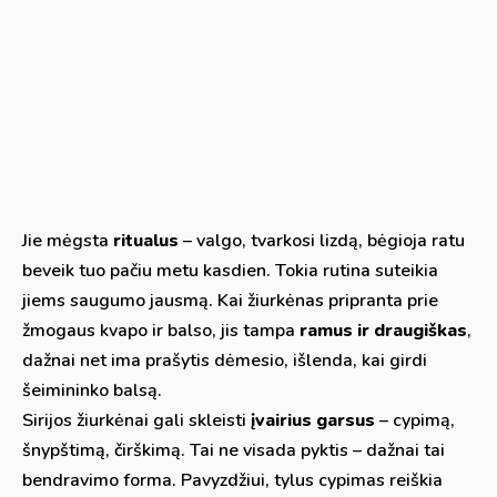
Jie mėgsta
ritualus
– valgo, tvarkosi lizdą, bėgioja ratu
beveik tuo pačiu metu kasdien. Tokia rutina suteikia
jiems saugumo jausmą. Kai žiurkėnas pripranta prie
žmogaus kvapo ir balso, jis tampa
ramus ir draugiškas
,
dažnai net ima prašytis dėmesio, išlenda, kai girdi
šeimininko balsą.
Sirijos žiurkėnai gali skleisti
įvairius garsus
– cypimą,
šnypštimą, čirškimą. Tai ne visada pyktis – dažnai tai
bendravimo forma. Pavyzdžiui, tylus cypimas reiškia