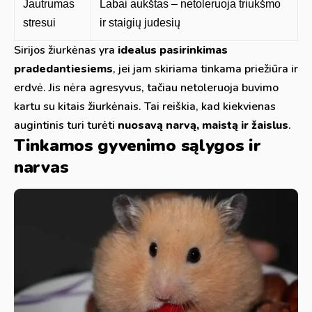
Jautrumas
Labai aukštas – netoleruoja triukšmo
stresui
ir staigių judesių
Sirijos žiurkėnas yra
idealus pasirinkimas
pradedantiesiems
, jei jam skiriama tinkama priežiūra ir
erdvė. Jis nėra agresyvus, tačiau netoleruoja buvimo
kartu su kitais žiurkėnais. Tai reiškia, kad kiekvienas
augintinis turi turėti
nuosavą narvą, maistą ir žaislus
.
Tinkamos gyvenimo sąlygos ir
narvas