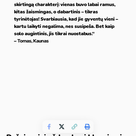
skirtingą charakterį: vienas buvo labai ramus,
kitas žaismingas, o dabartinis – tikras
tyrinėtojas! Svarbiausia, kad jie gyventų vieni –
kartu laikyti negalima, nes susipeša. Bet kaip
solo augintinis, jis tikrai nuostabus.“
–
Tomas, Kaunas