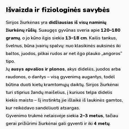
Išvaizda ir fiziologinės savybės
Sirijos žiurkėnas yra
didžiausias iš visų naminių
žiurkėnų rūšių
. Suaugęs gyvūnas sveria apie
120–180
gramų
, o jo kūno ilgis siekia
13–18 cm
. Kailis tankus,
švelnus, būna įvairių spalvų: nuo klasikinės auksinės iki
baltos, juodos, pilkai rudos ar net ilgo plauko „angoros“
tipo.
Jų
ausys apvalios ir plonos
, akys didelės, juodos arba
raudonos, o dantys – visą gyvenimą augantys, todėl
būtina duoti kietų kramtomųjų daiktų. Sirijos žiurkėnai
turi stiprius žandų maišelius, į kuriuos telpa didelis
kiekis maisto – šį instinktą jie išlaikė iš laukinės gamtos,
kur reikėdavo sandėliuoti atsargas.
Gyvenimo trukmė nelaisvėje siekia
2–3 metus
, tačiau
gerai prižiūrimi žiurkėnai gali gyventi ir iki
4 metų
.