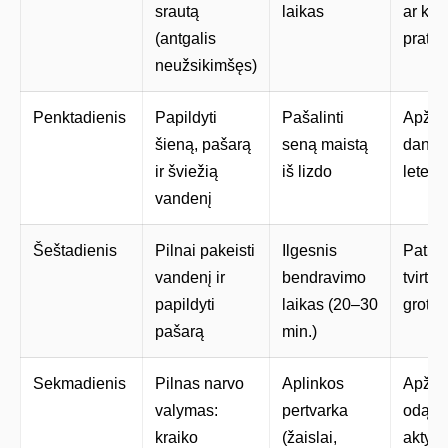
srautą
laikas
ar kra
(antgalis
pratur
neužsikimšęs)
Penktadienis
Papildyti
Pašalinti
Apžiūr
šieną, pašarą
seną maistą
dantis 
ir šviežią
iš lizdo
letenė
vandenį
Šeštadienis
Pilnai pakeisti
Ilgesnis
Patikr
vandenį ir
bendravimo
tvirtum
papildyti
laikas (20–30
grotel
pašarą
min.)
Sekmadienis
Pilnas narvo
Aplinkos
Apžiūrė
valymas:
pertvarka
odą ir
kraiko
(žaislai,
aktyv