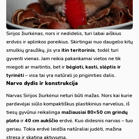
Sirijos žiurkėnas, nors ir nedidelis, turi labai aiškius
erdvės ir aplinkos poreikius. Skirtingai nuo daugelio kitų
smulkių graužikų, jis yra
itin teritorinis
, todėl turi
gyventi vienas. Jam reikia pakankamai vietos ne tik
miegoti ar maitintis, bet ir
bėgioti, kasti, slėptis ir
tyrinėti
– visa tai yra natūrali jo prigimties dalis.
Narvo dydis ir konstrukcija
Narvas Sirijos žiurkėnui neturi būti mažas. Nors kai kurie
pardavėjai siūlo kompaktiškus plastikinius narvelius, iš
tiesų gyvūnui reikalinga
mažiausiai 80×50 cm grindų
ploto
ir
40 cm aukščio
erdvė. Kuo didesnis narvas – tuo
geriau. Tokia erdvė leidžia natūraliai judėti, mažina
stresą ir skatina aktyvumą.