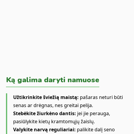
Ką galima daryti namuose
Užtikrinkite šviežią maistą:
pašaras neturi būti
senas ar drėgnas, nes greitai pelija.
Stebėkite žiurkėno dantis:
jei jie perauga,
pasiūlykite kietų kramtomųjų žaislų.
Valykite narvą reguliariai:
palikite dalį seno