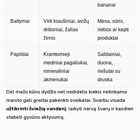
bananai
Baltymai
Virti kiaušiniai, avižų
Mėsa, sūris,
dribsniai, žalias
riebūs ar kepti
žirnis
produktai
Papildai
Kramtomieji
Saldainiai,
mediniai pagaliukai,
duona,
mineraliniai
riešutai su
akmenukai
druska
Dėl mažo kūno dydžio net nedidelis kiekis netinkamo
maisto gali greitai pakenkti sveikatai. Svarbu visada
užtikrinti šviežią vandenį
, laikyti narvą švarų ir kasdien
stebėti gyvūno aktyvumą.