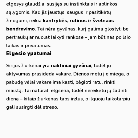
elgesys glaudžiai susijęs su instinktais ir aplinkos
sąlygomis. Kad jis jaustųsi saugus ir pasitikėtų
žmogumi, reikia
kantrybės, rutinos ir švelnaus
bendravimo
. Tai nėra gyvūnas, kurį galima glostyti be
pertraukų ar nuolat laikyti rankose – jam būtinas poilsio
laikas ir privatumas.
Elgesio ypatumai
Sirijos žiurkėnai yra
naktiniai gyvūnai
, todėl jų
aktyvumas prasideda vakare. Dienos metu jie miega, o
pabudę vėlai vakare ima kasti, bėgioti ratu, rinkti
maistą. Tai natūrali elgsena, todėl nereikėtų jų žadinti
dieną – kitaip žiurkėnas taps irzlus, o ilguoju laikotarpiu
gali susirgti dėl streso.