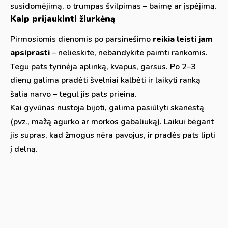
susidomėjimą, o trumpas švilpimas – baimę ar įspėjimą.
Kaip prijaukinti žiurkėną
Pirmosiomis dienomis po parsinešimo
reikia leisti jam
apsiprasti
– nelieskite, nebandykite paimti rankomis.
Tegu pats tyrinėja aplinką, kvapus, garsus. Po 2–3
dienų galima pradėti švelniai kalbėti ir laikyti ranką
šalia narvo – tegul jis pats prieina.
Kai gyvūnas nustoja bijoti, galima pasiūlyti skanėstą
(pvz., mažą agurko ar morkos gabaliuką). Laikui bėgant
jis supras, kad žmogus nėra pavojus, ir pradės pats lipti
į delną.