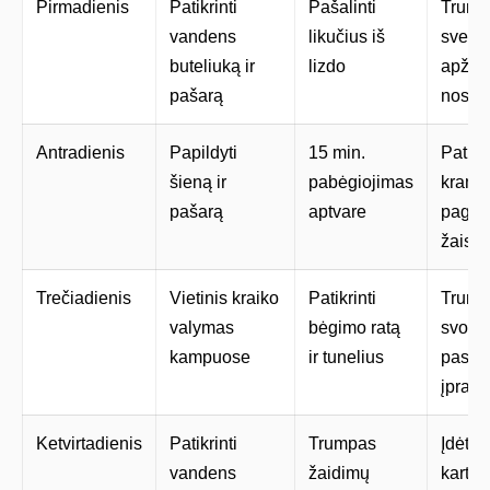
Pirmadienis
Patikrinti
Pašalinti
Trump
vandens
likučius iš
sveika
buteliuką ir
lizdo
apžiūr
pašarą
nosis,
Antradienis
Papildyti
15 min.
Patikri
šieną ir
pabėgiojimas
kramt
pašarą
aptvare
pagali
žaislu
Trečiadienis
Vietinis kraiko
Patikrinti
Trump
valymas
bėgimo ratą
svorio
kampuose
ir tunelius
pasvėr
įprast
Ketvirtadienis
Patikrinti
Trumpas
Įdėti 
vandens
žaidimų
karton