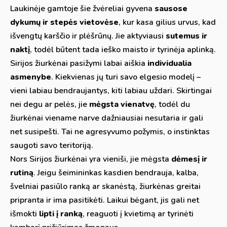
Laukinėje gamtoje šie žvėreliai gyvena
sausose
dykumų ir stepės vietovėse
, kur kasa gilius urvus, kad
išvengtų karščio ir plėšrūnų. Jie aktyviausi
sutemus ir
naktį
, todėl būtent tada ieško maisto ir tyrinėja aplinką.
Sirijos žiurkėnai pasižymi labai aiškia
individualia
asmenybe
. Kiekvienas jų turi savo elgesio modelį –
vieni labiau bendraujantys, kiti labiau uždari. Skirtingai
nei degu ar pelės, jie
mėgsta vienatvę
, todėl du
žiurkėnai viename narve dažniausiai nesutaria ir gali
net susipešti. Tai ne agresyvumo požymis, o instinktas
saugoti savo teritoriją.
Nors Sirijos žiurkėnai yra vieniši, jie mėgsta
dėmesį ir
rutiną
. Jeigu šeimininkas kasdien bendrauja, kalba,
švelniai pasiūlo ranką ar skanėstą, žiurkėnas greitai
pripranta ir ima pasitikėti. Laikui bėgant, jis gali net
išmokti
lipti į ranką
, reaguoti į kvietimą ar tyrinėti