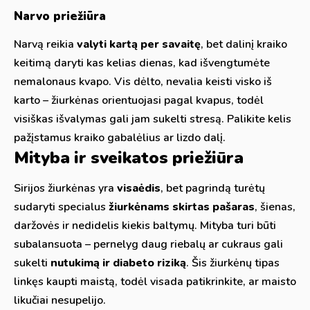
Narvo priežiūra
Narvą reikia
valyti kartą per savaitę
, bet dalinį kraiko
keitimą daryti kas kelias dienas, kad išvengtumėte
nemalonaus kvapo. Vis dėlto, nevalia keisti visko iš
karto – žiurkėnas orientuojasi pagal kvapus, todėl
visiškas išvalymas gali jam sukelti stresą. Palikite kelis
pažįstamus kraiko gabalėlius ar lizdo dalį.
Mityba ir sveikatos priežiūra
Sirijos žiurkėnas yra
visaėdis
, bet pagrindą turėtų
sudaryti specialus
žiurkėnams skirtas pašaras
, šienas,
daržovės ir nedidelis kiekis baltymų. Mityba turi būti
subalansuota – pernelyg daug riebalų ar cukraus gali
sukelti
nutukimą ir diabeto riziką
. Šis žiurkėnų tipas
linkęs kaupti maistą, todėl visada patikrinkite, ar maisto
likučiai nesupelijo.