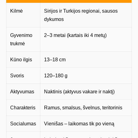
Kilmė
Sirijos ir Turkijos regionai, sausos
dykumos
Gyvenimo
2–3 metai (kartais iki 4 metų)
trukmė
Kūno ilgis
13–18 cm
Svoris
120–180 g
Aktyvumas
Naktinis (aktyvus vakare ir naktį)
Charakteris
Ramus, smalsus, švelnus, teritorinis
Socialumas
Vienišas – laikomas tik po vieną