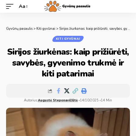
Aa
Gyvūnų pasaulis
>
Kiti gyvūnai
>
Sirijos žiurkėnas: kaip prižiūrėti, savybės, gyvenimo trukmė ir kiti patarimai
KITI GYVŪNAI
Sirijos žiurkėnas: kaip prižiūrėti,
savybės, gyvenimo trukmė ir
kiti patarimai
Autorius:
Augustė Steponavičiūtė
14/10/2025
14 Min