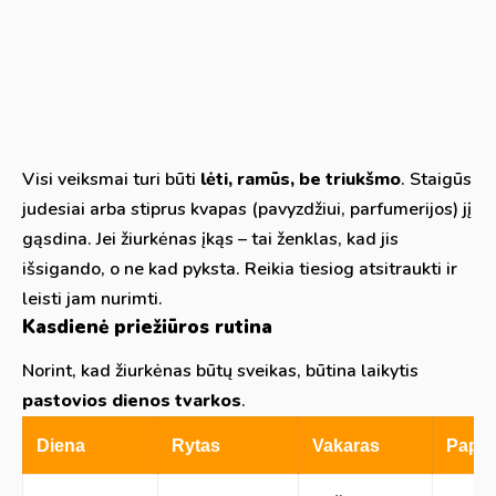
Visi veiksmai turi būti
lėti, ramūs, be triukšmo
. Staigūs
judesiai arba stiprus kvapas (pavyzdžiui, parfumerijos) jį
gąsdina. Jei žiurkėnas įkąs – tai ženklas, kad jis
išsigando, o ne kad pyksta. Reikia tiesiog atsitraukti ir
leisti jam nurimti.
Kasdienė priežiūros rutina
Norint, kad žiurkėnas būtų sveikas, būtina laikytis
pastovios dienos tvarkos
.
Diena
Rytas
Vakaras
Papil