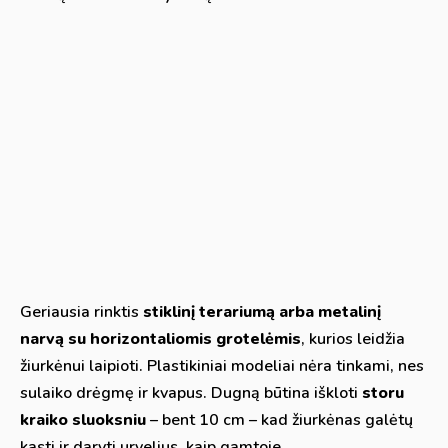
Geriausia rinktis
stiklinį terariumą arba metalinį
narvą su horizontaliomis grotelėmis
, kurios leidžia
žiurkėnui laipioti. Plastikiniai modeliai nėra tinkami, nes
sulaiko drėgmę ir kvapus. Dugną būtina iškloti
storu
kraiko sluoksniu
– bent 10 cm – kad žiurkėnas galėtų
kasti ir daryti urvelius, kaip gamtoje.