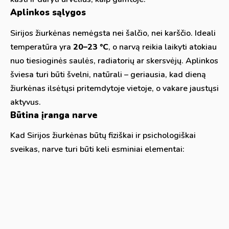
Aplinkos sąlygos
Sirijos žiurkėnas nemėgsta nei šalčio, nei karščio. Ideali
temperatūra yra
20–23 °C
, o narvą reikia laikyti atokiau
nuo tiesioginės saulės, radiatorių ar skersvėjų. Aplinkos
šviesa turi būti švelni, natūrali – geriausia, kad dieną
žiurkėnas ilsėtųsi pritemdytoje vietoje, o vakare jaustųsi
aktyvus.
Būtina įranga narve
Kad Sirijos žiurkėnas būtų fiziškai ir psichologiškai
sveikas, narve turi būti keli esminiai elementai: