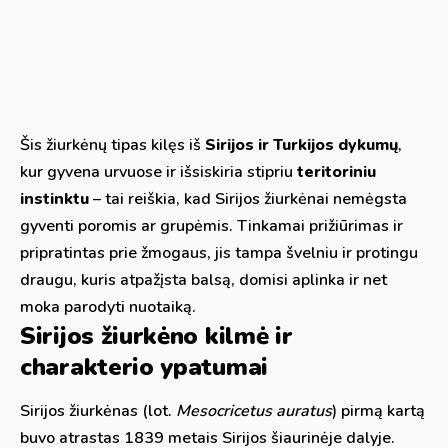
Šis žiurkėnų tipas kilęs iš
Sirijos ir Turkijos dykumų
,
kur gyvena urvuose ir išsiskiria stipriu
teritoriniu
instinktu
– tai reiškia, kad Sirijos žiurkėnai nemėgsta
gyventi poromis ar grupėmis. Tinkamai prižiūrimas ir
pripratintas prie žmogaus, jis tampa švelniu ir protingu
draugu, kuris atpažįsta balsą, domisi aplinka ir net
moka parodyti nuotaiką.
Sirijos žiurkėno kilmė ir
charakterio ypatumai
Sirijos žiurkėnas (lot.
Mesocricetus auratus
) pirmą kartą
buvo atrastas 1839 metais Sirijos šiaurinėje dalyje.