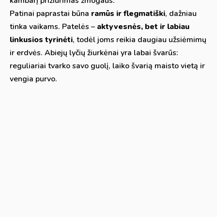
kambarį prižiūrimas žmogaus.
Patinai paprastai būna
ramūs ir flegmatiški
, dažniau
tinka vaikams. Patelės –
aktyvesnės, bet ir labiau
linkusios tyrinėti
, todėl joms reikia daugiau užsiėmimų
ir erdvės. Abiejų lyčių žiurkėnai yra labai švarūs:
reguliariai tvarko savo guolį, laiko švarią maisto vietą ir
vengia purvo.