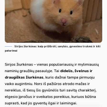
Sirijos žiurkėnas: kaip prižiūrėti, savybės, gyvenimo trukmė ir kiti
patarimai
Sirijos žiurkėnas – vienas populiariausių ir mylimiausių
naminių graužikų pasaulyje. Tai
didelis, švelnus ir
draugiškas žiurkėnas
, kuris dažnai tampa pirmuoju
vaiko augintiniu. Nors iš pažiūros atrodo mažas ir
nereiklus, iš tiesų šis gyvūnėlis turi savitą charakterį,
elgesio įpročius ir sveikatos poreikius, kuriuos būtina
suprasti, kad jis gyventų ilgai ir laimingai.