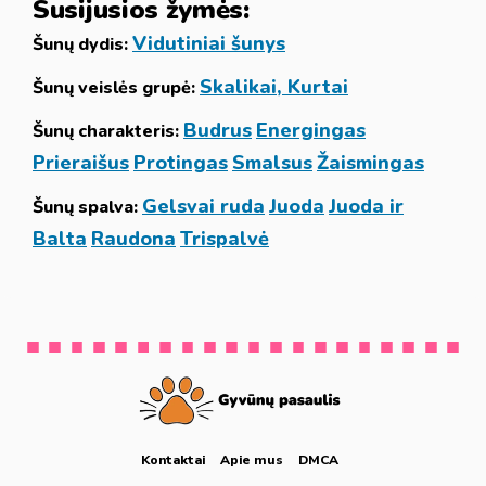
Susijusios žymės:
Vidutiniai šunys
Šunų dydis:
Skalikai, Kurtai
Šunų veislės grupė:
Budrus
Energingas
Šunų charakteris:
Prieraišus
Protingas
Smalsus
Žaismingas
Gelsvai ruda
Juoda
Juoda ir
Šunų spalva:
Balta
Raudona
Trispalvė
Kontaktai
Apie mus
DMCA