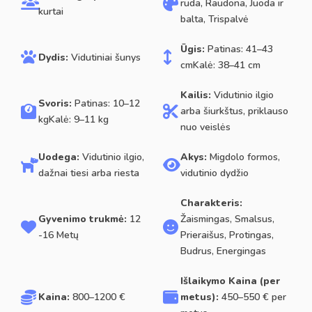
ruda, Raudona, Juoda ir
kurtai
balta, Trispalvė
Ūgis:
Patinas: 41–43
Dydis:
Vidutiniai šunys
cmKalė: 38–41 cm
Kailis:
Vidutinio ilgio
Svoris:
Patinas: 10–12
arba šiurkštus, priklauso
kgKalė: 9–11 kg
nuo veislės
Uodega:
Vidutinio ilgio,
Akys:
Migdolo formos,
dažnai tiesi arba riesta
vidutinio dydžio
Charakteris:
Gyvenimo trukmė:
12
Žaismingas, Smalsus,
-16 Metų
Prieraišus, Protingas,
Budrus, Energingas
Išlaikymo Kaina (per
Kaina:
800–1200 €
metus):
450–550 € per