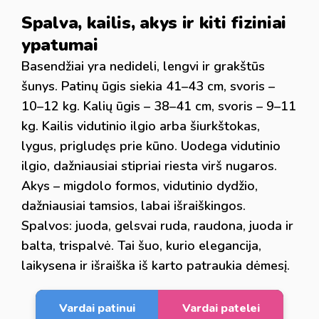
Spalva, kailis, akys ir kiti fiziniai
ypatumai
Basendžiai yra nedideli, lengvi ir grakštūs
šunys. Patinų ūgis siekia 41–43 cm, svoris –
10–12 kg. Kalių ūgis – 38–41 cm, svoris – 9–11
kg. Kailis vidutinio ilgio arba šiurkštokas,
lygus, prigludęs prie kūno. Uodega vidutinio
ilgio, dažniausiai stipriai riesta virš nugaros.
Akys – migdolo formos, vidutinio dydžio,
dažniausiai tamsios, labai išraiškingos.
Spalvos: juoda, gelsvai ruda, raudona, juoda ir
balta, trispalvė. Tai šuo, kurio elegancija,
laikysena ir išraiška iš karto patraukia dėmesį.
Vardai patinui
Vardai patelei