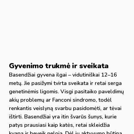
Gyvenimo trukmė ir sveikata
Basendžiai gyvena ilgai – vidutiniškai 12–16
metų. Jie pasižymi tvirta sveikata ir retai serga
genetinėmis ligomis. Visgi pasitaiko paveldimų
akių problemų ar Fanconi sindromo, todėl
renkantis veislyną svarbu pasidomėti, ar tėvai
ištirti. Basendžiai yra itin švarūs šunys, kurie
patys prausiasi kaip katės, retai skleidžia
kvapą ir beveik neloja. Dėl jų aktyvumo būtina