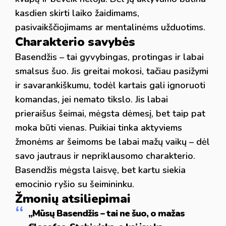
kasdien skirti laiko žaidimams,
pasivaikščiojimams ar mentalinėms užduotims.
Charakterio savybės
Basendžis – tai gyvybingas, protingas ir labai
smalsus šuo. Jis greitai mokosi, tačiau pasižymi
ir savarankiškumu, todėl kartais gali ignoruoti
komandas, jei nemato tikslo. Jis labai
prieraišus šeimai, mėgsta dėmesį, bet taip pat
moka būti vienas. Puikiai tinka aktyviems
žmonėms ar šeimoms be labai mažų vaikų – dėl
savo jautraus ir nepriklausomo charakterio.
Basendžis mėgsta laisvę, bet kartu siekia
emocinio ryšio su šeimininku.
Žmonių atsiliepimai
„Mūsų Basendžis – tai ne šuo, o mažas