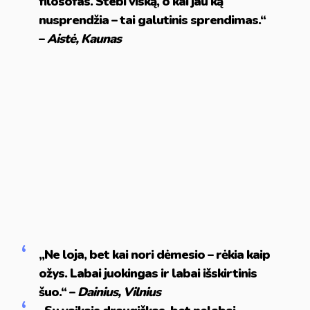
filosofas. Stebi viską, o kai jau ką
nusprendžia – tai galutinis sprendimas.“
–
Aistė, Kaunas
„Ne loja, bet kai nori dėmesio – rėkia kaip
ožys. Labai juokingas ir labai išskirtinis
šuo.“ –
Dainius, Vilnius