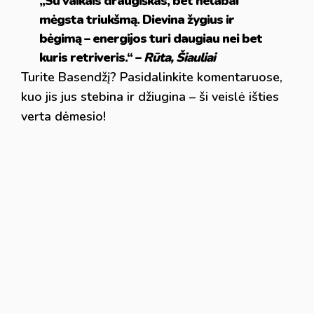
„Su vaikais draugiškas, bet nelabai
mėgsta triukšmą. Dievina žygius ir
bėgimą – energijos turi daugiau nei bet
kuris retriveris.“ –
Rūta, Šiauliai
Turite Basendžį? Pasidalinkite komentaruose,
kuo jis jus stebina ir džiugina – ši veislė išties
verta dėmesio!