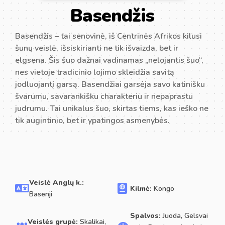
Basendžis
Basendžis – tai senovinė, iš Centrinės Afrikos kilusi
šunų veislė, išsiskirianti ne tik išvaizda, bet ir
elgsena. Šis šuo dažnai vadinamas „nelojantis šuo“,
nes vietoje tradicinio lojimo skleidžia savitą
jodluojantį garsą. Basendžiai garsėja savo katinišku
švarumu, savarankišku charakteriu ir nepaprastu
judrumu. Tai unikalus šuo, skirtas tiems, kas ieško ne
tik augintinio, bet ir ypatingos asmenybės.
Veislė Anglų k.:
Kilmė:
Kongo
Basenji
Spalvos:
Juoda, Gelsvai
Veislės grupė:
Skalikai,