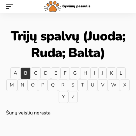
Trijų spalvų (Juoda;
Ruda; Balta)
A
B
C
D
E
F
G
H
I
J
K
L
M
N
O
P
Q
R
S
T
U
V
W
X
Y
Z
Šunų veislių nerasta