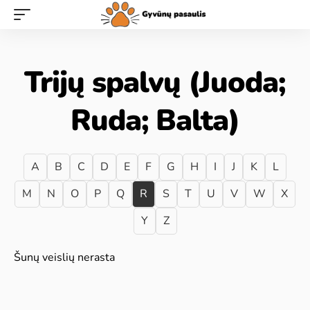
Trijų spalvų (Juoda;
Ruda; Balta)
A
B
C
D
E
F
G
H
I
J
K
L
M
N
O
P
Q
R
S
T
U
V
W
X
Y
Z
Šunų veislių nerasta