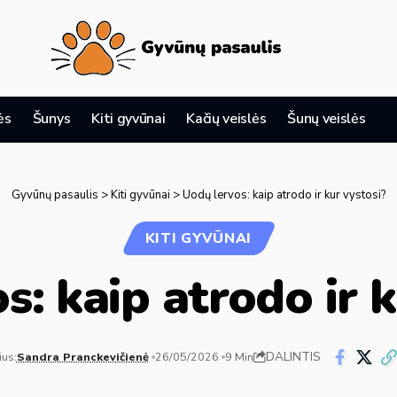
ės
Šunys
Kiti gyvūnai
Kačių veislės
Šunų veislės
Gyvūnų pasaulis
>
Kiti gyvūnai
>
Uodų lervos: kaip atrodo ir kur vystosi?
KITI GYVŪNAI
s: kaip atrodo ir k
DALINTIS
ius:
Sandra Pranckevičienė
26/05/2026
9 Min