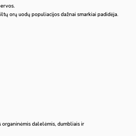
lervos.
 šiltų orų uodų populiacijos dažnai smarkiai padidėja.
 organinėmis dalelėmis, dumbliais ir