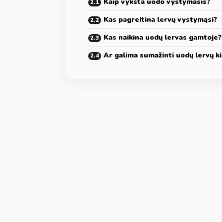
Kaip vyksta uodo vystymasis?
Kas pagreitina lervų vystymąsi?
Kas naikina uodų lervas gamtoje?
Ar galima sumažinti uodų lervų ki