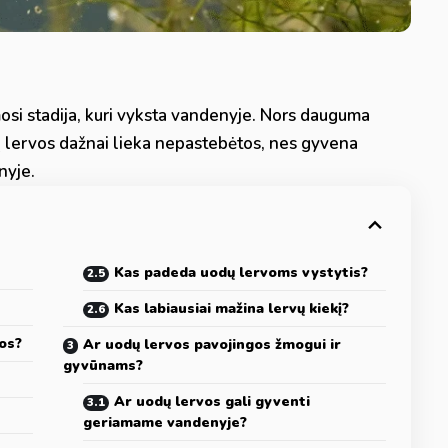
osi stadija, kuri vyksta vandenyje. Nors dauguma
ų lervos dažnai lieka nepastebėtos, nes gyvena
nyje.
Kas padeda uodų lervoms vystytis?
Kas labiausiai mažina lervų kiekį?
vos?
Ar uodų lervos pavojingos žmogui ir
gyvūnams?
Ar uodų lervos gali gyventi
geriamame vandenyje?