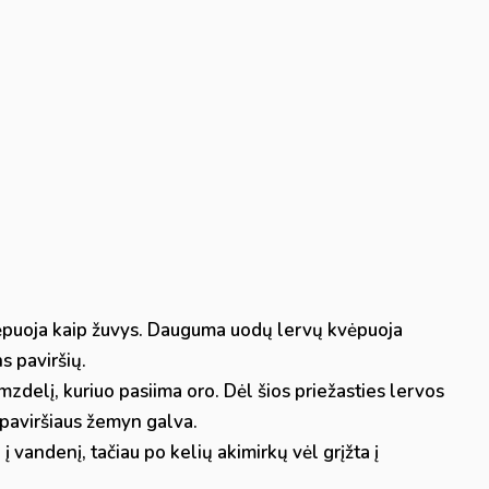
ėpuoja kaip žuvys. Dauguma uodų lervų kvėpuoja
s paviršių.
zdelį, kuriuo pasiima oro. Dėl šios priežasties lervos
paviršiaus žemyn galva.
 į vandenį, tačiau po kelių akimirkų vėl grįžta į