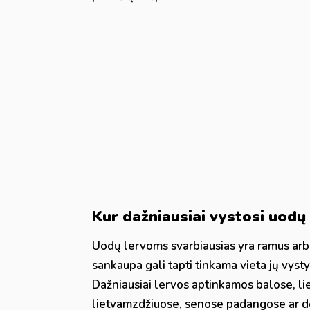
Kur dažniausiai vystosi uodų
Uodų lervoms svarbiausias yra ramus arb
sankaupa gali tapti tinkama vieta jų vysty
Dažniausiai lervos aptinkamos balose, li
lietvamzdžiuose, senose padangose ar d