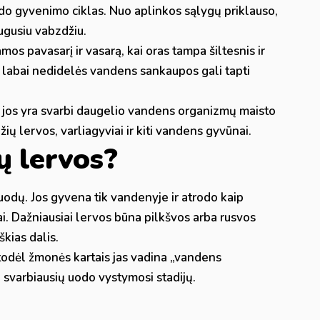
odo gyvenimo ciklas. Nuo aplinkos sąlygų priklauso,
augusiu vabzdžiu.
os pavasarį ir vasarą, kai oras tampa šiltesnis ir
 labai nedidelės vandens sankaupos gali tapti
 jos yra svarbi daugelio vandens organizmų maisto
ių lervos, varliagyviai ir kiti vandens gyvūnai.
ų lervos?
uodų. Jos gyvena tik vandenyje ir atrodo kaip
ai. Dažniausiai lervos būna pilkšvos arba rusvos
škias dalis.
todėl žmonės kartais jas vadina „vandens
ena svarbiausių uodo vystymosi stadijų.