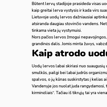
Būtent lervų stadijoje prasideda visas u
kaip greitai lerva vystysis ir kada virs su
Lietuvoje uodų lervos dažniausiai aptinkam
atsiranda daugiau stovinčio vandens. Net
tinkama vieta jų vystymuisi.
Nors pačios lervos žmogui nepavojingos,
grandinės dalis. Jomis minta žuvys, vabzdž
Kaip atrodo uod
Uodų lervos labai skiriasi nuo suaugusių 
smulkūs, pailgi bei labai judrūs organizm
spalvos, o jų kūnas suskirstytas į kelias ai
Vandenyje jos nuolat juda rangydamosi, 
kirminėliais“. Tačiau iš tikrųjų tai yra vi