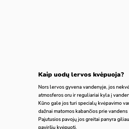
Kaip uodų lervos kvėpuoja?
Nors lervos gyvena vandenyje, jos nekv
atmosferos oru ir reguliariai kyla į vanden
Kūno gale jos turi specialų kvėpavimo vam
dažnai matomos kabančios prie vandens 
Pajutusios pavojų jos greitai panyra giliau
paviršių kvėpuoti.