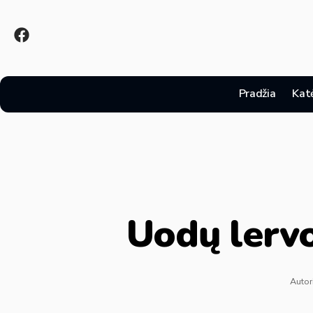
Pradžia
Kat
Uodų lervo
Autor