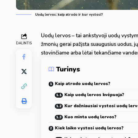
Uodų lervos: kaip atrodo ir kur vystosi?
Uodų lervos – tai ankstyvoji uodų vystym
žmonių gerai pažįsta suaugusius uodus, j
DALINTIS
stovinčiame arba lėtai tekančiame vande
Turinys
Kaip atrodo uodų lervos?
Kaip uodų lervos kvėpuoja?
Kur dažniausiai vystosi uodų ler
Kuo minta uodų lervos?
Kiek laiko vystosi uodų lervos?