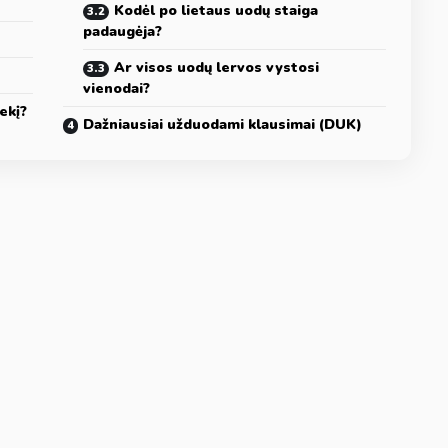
Kodėl po lietaus uodų staiga
padaugėja?
Ar visos uodų lervos vystosi
vienodai?
ekį?
Dažniausiai užduodami klausimai (DUK)